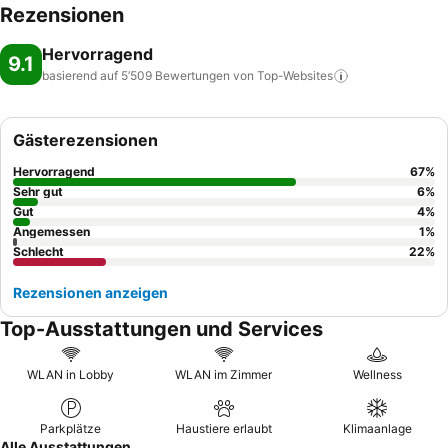
Rezensionen
Hervorragend
9.1
basierend auf 5’509 Bewertungen von
Top-Websites
Gästerezensionen
Hervorragend
67
%
Sehr gut
6
%
Gut
4
%
Angemessen
1
%
Schlecht
22
%
Rezensionen anzeigen
Top-Ausstattungen und Services
WLAN in Lobby
WLAN im Zimmer
Wellness
Parkplätze
Haustiere erlaubt
Klimaanlage
Alle Ausstattungen