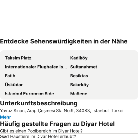
Entdecke Sehenswürdigkeiten in der Nähe
Karte vergrössern
Taksim Platz
Kadiköy
Internationaler Flughafen Istanbul-Sabiha Gökçen
Sultanahmet
Fatih
Besiktas
Üsküdar
Bakırköy
Istanbul European Side
Maltepe
Unterkunftsbeschreibung
Großer Basar
Pendik
Yavuz Sinan, Arap Çeşmesi Sk. No:9, 34083, Istanbul, Türkei
Nisantasi shopping district
Eminönü
Mehr
Blaue Moschee Istanbul
Istanbul Airport
Häufig gestellte Fragen zu Diyar Hotel
Galata
Sirkeci Tren Gari
Gibt es einen Poolbereich im Diyar Hotel?
Sind Haustiere im Diyar Hotel erlaubt?