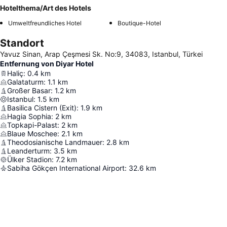
Hotelthema/Art des Hotels
Umweltfreundliches Hotel
Boutique-Hotel
Standort
Yavuz Sinan, Arap Çeşmesi Sk. No:9, 34083, Istanbul, Türkei
Entfernung von Diyar Hotel
Haliç
:
0.4
km
Galataturm
:
1.1
km
Großer Basar
:
1.2
km
Istanbul
:
1.5
km
Basilica Cistern (Exit)
:
1.9
km
Hagia Sophia
:
2
km
Topkapi-Palast
:
2
km
Blaue Moschee
:
2.1
km
Theodosianische Landmauer
:
2.8
km
Leanderturm
:
3.5
km
Ülker Stadion
:
7.2
km
Sabiha Gökçen International Airport
:
32.6
km