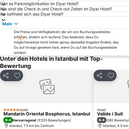
Karakoy Limani
Hagia Sophia
Gibt es Parkmöglichkeiten im Diyar Hotel?
Istanbul Anatolian Side
Bosporus
Wie sind die Check-in und Check-out Zeiten im Diyar Hotel?
Wo befindet sich das Diyar Hotel?
Taksim Metro Station
Bosporus-Brücke
Mehr
Ortaköy
Sultanahmet-Platz
Die Preise und Verfügbarkeit, die wir von Buchungswebsites
Levent Subway Station
Kartal
erhalten, ändern sich laufend. Das bedeutet, dass Du
Umraniye
Bahnhof Istanbul Sirkeci
möglicherweise nicht immer genau dasselbe Angebot findest, das
Du auf trivago gesehen hast, wenn Du auf der Buchungswebsite
Zeytinburnu
Galataturm
landest.
Unter den Hotels in Istanbul mit Top-
Bayrampasa
Sariyer
Bewertung
Taksim Gezi Parki
Büyükada
Istiklal Caddesi
Atakoy Marina
Teilen
Zu Favoriten hinzufügen
Teilen
Zu Favor
Bahcelievler
Aksaray Metro Station
Küçükçekmece
Avrupa Passage
Goztepe Subway Station
Tuzla
Eyup
Eyup Sultan Mosque
Hotel
Hotel
5 Sterne
Mandarin Oriental Bosphorus, Istanbul
Valide i Suit
Mecidiyekoy Subway Station
Gayrettepe Subway Station
9.4
6.4
Hervorragend
(
5’205 Bewertungen
)
(
585 Bewertu
Heybeliada
4 Levent Subway Station
Istanbul, 7.5 km bis Zentrum
Istanbul, 4.5 km