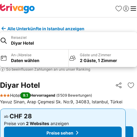
Favoriten
Einlog
Me
Alle Unterkünfte in Istanbul anzeigen
Reiseziel
Diyar Hotel
An-/Abreise
Gäste und Zimmer
Daten wählen
2 Gäste, 1 Zimmer
So beeinflussen Zahlungen an uns unser Ranking
Diyar Hotel
Teilen
Zu
Hotel
9.1
Hervorragend
(
5’509 Bewertungen
)
3 Sterne
Yavuz Sinan, Arap Çeşmesi Sk. No:9, 34083, Istanbul, Türkei
CHF 28
CHF 28
ab
ab
Preise von
2 Websites
anzeigen
Preise von
2 Websites
anzeigen
Preise sehen
Preise sehen