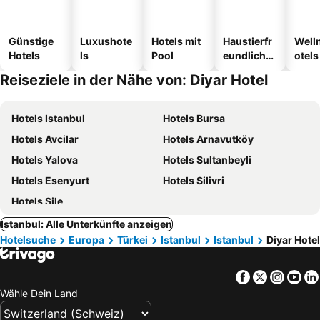
Günstige
Luxushote
Hotels mit
Haustierfr
Well
Hotels
ls
Pool
eundliche
otels
Hotels
Reiseziele in der Nähe von: Diyar Hotel
Hotels Istanbul
Hotels Bursa
Hotels Avcilar
Hotels Arnavutköy
Hotels Yalova
Hotels Sultanbeyli
Hotels Esenyurt
Hotels Silivri
Hotels Şile
Istanbul: Alle Unterkünfte anzeigen
Hotelsuche
Europa
Türkei
Istanbul
Istanbul
Diyar Hotel
Facebook
Twitter
Insta
Yo
Wähle Dein Land