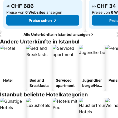
CHF 686
CHF 34
ab
ab
Preise von
6 Websites
anzeigen
Preise von
6 W
Preise sehen
Prei
Alle Unterkünfte in Istanbul anzeigen
Andere Unterkünfte in Istanbul
Hotel
Bed and
Serviced
Jugendher
Pens
Breakfasts
apartment
berge/Hos
tel
Istanbul: beliebte Hotelkategorien