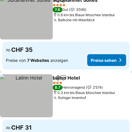
Sultanahmet Suites
Teilen
Zu Favoriten hinzufügen
4 Sterne
7.6
Gut
3’095
0.6 km bis Blaue Moschee Istanbul
Balkone mit Meerblick
CHF 35
Ab
Preise von
7 Websites
anzeigen
Preise sehen
Lalinn Hotel
Teilen
Zu Favoriten hinzufügen
3 Sterne
8.7
Hervorragend
2’574
0.3 km bis Blaue Moschee Istanbul
Ruhiger Innenhof
CHF 31
Ab