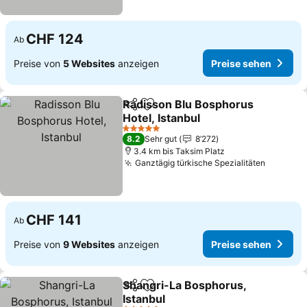
CHF 124
Ab
Preise von
5 Websites
anzeigen
Preise sehen
Radisson Blu Bosphorus
Teilen
Zu Favoriten hinzufügen
Hotel, Istanbul
Preise sehen
5 Sterne
8.2
Sehr gut
8’272
3.4 km bis Taksim Platz
Ganztägig türkische Spezialitäten
Preise 
CHF 141
Ab
Preise von
9 Websites
anzeigen
Preise sehen
Shangri-La Bosphorus,
Teilen
Zu Favoriten hinzufügen
Istanbul