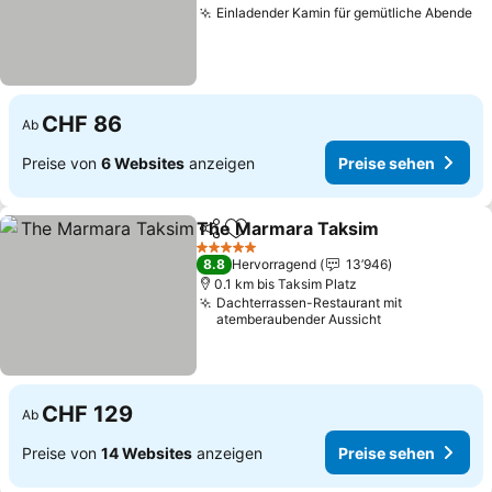
Einladender Kamin für gemütliche Abende
Pr
CHF 86
Ab
Preise von
6 Websites
anzeigen
Preise sehen
The Marmara Taksim
Teilen
Zu Favoriten hinzufügen
Preis
5 Sterne
8.8
Hervorragend
13’946
0.1 km bis Taksim Platz
Dachterrassen-Restaurant mit
atemberaubender Aussicht
CHF 129
Ab
Preise von
14 Websites
anzeigen
Preise sehen