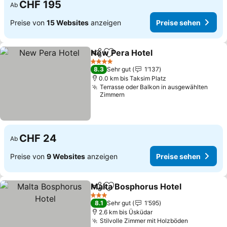
CHF 195
Ab
Preise von
15 Websites
anzeigen
Preise sehen
New Pera Hotel
Teilen
Zu Favoriten hinzufügen
Preise seh
4 Sterne
8.3
Sehr gut
1’137
0.0 km bis Taksim Platz
Terrasse oder Balkon in ausgewählten
Zimmern
CHF 24
Ab
Preise von
9 Websites
anzeigen
Preise sehen
Malta Bosphorus Hotel
Teilen
Zu Favoriten hinzufügen
Pre
3 Sterne
8.1
Sehr gut
1’595
2.6 km bis Üsküdar
Stilvolle Zimmer mit Holzböden
Preise se