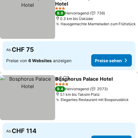
Teilen
Zu Favoriten hinzufügen
Hotel
Preise sehen
3 Sterne
8.9
Hervorragend
736
0.3 km bis Üsküdar
Hausgemachte Marmeladen zum Frühstück
CHF 75
Ab
Preise von
6 Websites
anzeigen
Preise sehen
Bosphorus Palace Hotel
Teilen
Zu Favoriten hinzufügen
Pr
4 Sterne
9.4
Hervorragend
2’073
5.1 km bis Taksim Platz
Elegantes Restaurant mit Bosporusblick
Pre
CHF 114
Ab