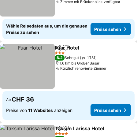
Zimmer mit Brückenblick verfügbar
Preise 
Wähle Reisedaten aus, um die genauen
Preise sehen
Preise zu sehen
Fuar Hotel
Teilen
Zu Favoriten hinzufügen
Preise sehen
3 Sterne
8.2
Sehr gut
1’181
1.6 km bis Großer Basar
Kürzlich renovierte Zimmer
Preise sehen
CHF 36
Ab
Preise von
11 Websites
anzeigen
Preise sehen
Taksim Larissa Hotel
Teilen
Zu Favoriten hinzufügen
Preis
4 Sterne