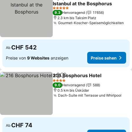
Teilen
Zu Favoriten hinzufügen
Istanbul at the Bosphorus
Preise sehen
5 Sterne
9.3
Hervorragend
11’656
2.3 km bis Taksim Platz
Gourmet-Koscher-Speisemöglichkeiten
Pre
CHF 542
Ab
Preise von
9 Websites
anzeigen
Preise sehen
216 Bosphorus Hotel
Teilen
Zu Favoriten hinzufügen
Preis
4 Sterne
9.0
Hervorragend
588
0.5 km bis Üsküdar
Dach-Suite mit Terrasse und Whirlpool
Prei
CHF 74
Ab