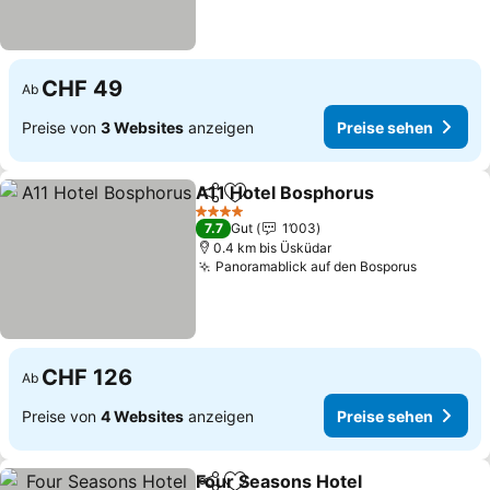
CHF 49
Ab
Preise von
3 Websites
anzeigen
Preise sehen
A11 Hotel Bosphorus
Teilen
Zu Favoriten hinzufügen
Preis
4 Sterne
7.7
Gut
1’003
0.4 km bis Üsküdar
Panoramablick auf den Bosporus
Preise s
CHF 126
Ab
Preise von
4 Websites
anzeigen
Preise sehen
Four Seasons Hotel