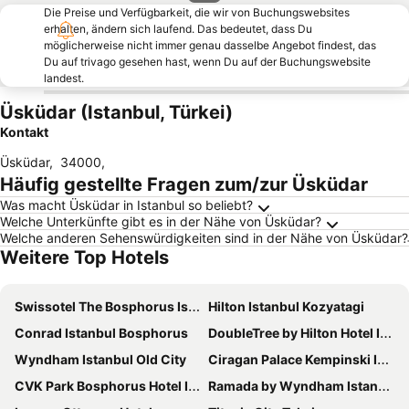
Die Preise und Verfügbarkeit, die wir von Buchungswebsites
erhalten, ändern sich laufend. Das bedeutet, dass Du
möglicherweise nicht immer genau dasselbe Angebot findest, das
Du auf trivago gesehen hast, wenn Du auf der Buchungswebsite
landest.
Üsküdar (Istanbul, Türkei)
Kontakt
Üsküdar
,
34000
,
Häufig gestellte Fragen zum/zur Üsküdar
Was macht Üsküdar in Istanbul so beliebt?
Welche Unterkünfte gibt es in der Nähe von Üsküdar?
Welche anderen Sehenswürdigkeiten sind in der Nähe von Üsküdar?
Weitere Top Hotels
Swissotel The Bosphorus Istanbul
Hilton Istanbul Kozyatagi
Conrad Istanbul Bosphorus
DoubleTree by Hilton Hotel Istanbul - Moda
Wyndham Istanbul Old City
Ciragan Palace Kempinski Istanbul
CVK Park Bosphorus Hotel Istanbul
Ramada by Wyndham Istanbul Pera