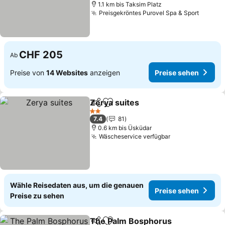
1.1 km bis Taksim Platz
Preisgekröntes Purovel Spa & Sport
Preise
CHF 205
Ab
Preise von
14 Websites
anzeigen
Preise sehen
Zerya suites
Teilen
Zu Favoriten hinzufügen
Preise sehen
2 Sterne
7.4
81
0.6 km bis Üsküdar
Wäscheservice verfügbar
Preise sehen
Wähle Reisedaten aus, um die genauen
Preise sehen
Preise zu sehen
The Palm Bosphorus