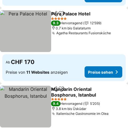
Pera Palace Hotel
Teilen
Zu Favoriten hinzufügen
Preise s
5 Sterne
9.3
Hervorragend
12’599
0.7 km bis Galataturm
Agatha Restaurants Fusionsküche
Preise 
CHF 170
Ab
Preise von
11 Websites
anzeigen
Preise sehen
Mandarin Oriental
Teilen
Zu Favoriten hinzufügen
Bosphorus, Istanbul
Preise sehen
5 Sterne
9.4
Hervorragend
5’205
3.8 km bis Üsküdar
Italienische Gastronomie im Olea
Preise s