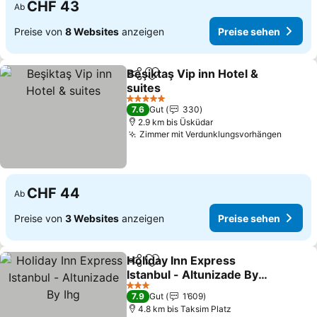
CHF 43
Ab
Preise von
8 Websites
anzeigen
Preise sehen
Beşiktaş Vip inn Hotel &
Teilen
Zu Favoriten hinzufügen
suites
Preise sehen
5 Sterne
7.6
Gut
330
2.9 km bis Üsküdar
Zimmer mit Verdunklungsvorhängen
Preise
CHF 44
Ab
Preise von
3 Websites
anzeigen
Preise sehen
Holiday Inn Express
Teilen
Zu Favoriten hinzufügen
Istanbul - Altunizade By
Ihg
Preise sehen
3 Sterne
7.9
Gut
1’609
4.8 km bis Taksim Platz