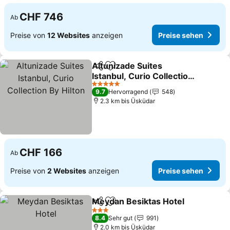
CHF 746
Ab
Preise von
12 Websites
anzeigen
Preise sehen
Altunizade Suites
Teilen
Zu Favoriten hinzufügen
Istanbul, Curio Collection
By Hilton
Preise sehen
5 Sterne
9.7
Hervorragend
548
2.3 km bis Üsküdar
CHF 166
Ab
Preise von
2 Websites
anzeigen
Preise sehen
Meydan Besiktas Hotel
Teilen
Zu Favoriten hinzufügen
Pre
3 Sterne
8.4
Sehr gut
991
2.0 km bis Üsküdar