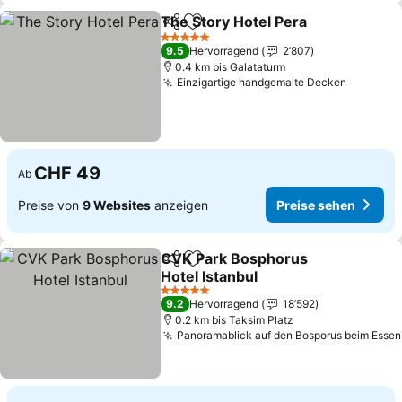
The Story Hotel Pera
Teilen
Zu Favoriten hinzufügen
Preis
5 Sterne
9.5
Hervorragend
2’807
0.4 km bis Galataturm
Einzigartige handgemalte Decken
Preise 
CHF 49
Ab
Preise von
9 Websites
anzeigen
Preise sehen
CVK Park Bosphorus
Teilen
Zu Favoriten hinzufügen
Hotel Istanbul
Preise sehen
5 Sterne
9.2
Hervorragend
18’592
0.2 km bis Taksim Platz
Panoramablick auf den Bosporus beim Essen