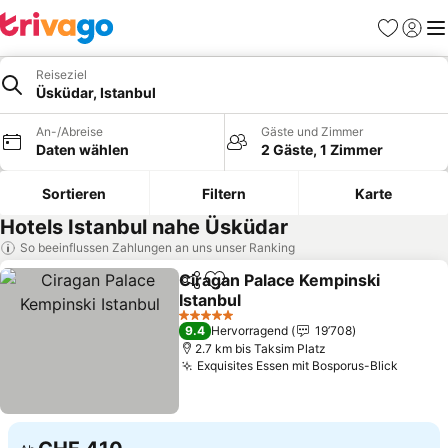
Favoriten
Einlog
Me
Reiseziel
Üsküdar, Istanbul
An-/Abreise
Gäste und Zimmer
Daten wählen
2 Gäste, 1 Zimmer
Sortieren
Filtern
Karte
Hotels Istanbul nahe Üsküdar
So beeinflussen Zahlungen an uns unser Ranking
Ciragan Palace Kempinski
Teilen
Zu Favoriten hinzufügen
Istanbul
Preise sehen
5 Sterne
9.4
Hervorragend
19’708
2.7 km bis Taksim Platz
Exquisites Essen mit Bosporus-Blick
Preise