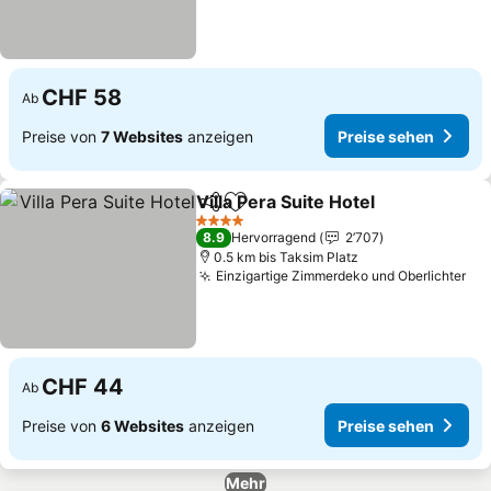
CHF 58
Ab
Preise von
7 Websites
anzeigen
Preise sehen
Villa Pera Suite Hotel
Teilen
Zu Favoriten hinzufügen
Preis
4 Sterne
8.9
Hervorragend
2’707
0.5 km bis Taksim Platz
Einzigartige Zimmerdeko und Oberlichter
Pre
CHF 44
Ab
Preise von
6 Websites
anzeigen
Preise sehen
Mehr