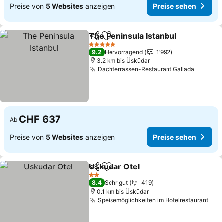
Preise von
5 Websites
anzeigen
Preise sehen
The Peninsula Istanbul
Teilen
Zu Favoriten hinzufügen
Pre
5 Sterne
9.2
Hervorragend
1’992
3.2 km bis Üsküdar
Dachterrassen-Restaurant Gallada
Preise 
CHF 637
Ab
Preise von
5 Websites
anzeigen
Preise sehen
Uskudar Otel
Teilen
Zu Favoriten hinzufügen
Preise sehen
2 Sterne
8.4
Sehr gut
419
0.1 km bis Üsküdar
Speisemöglichkeiten im Hotelrestaurant
Pre