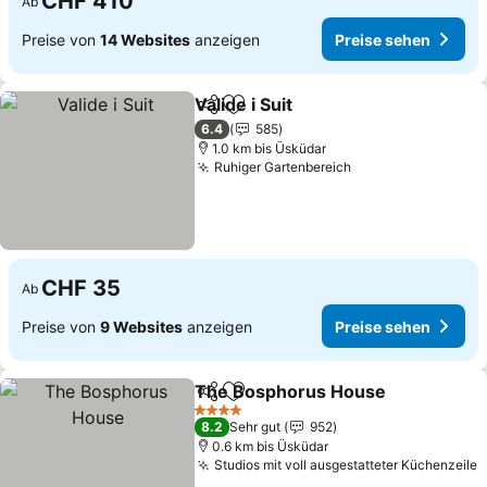
CHF 410
Ab
Preise von
14 Websites
anzeigen
Preise sehen
Valide i Suit
Teilen
Zu Favoriten hinzufügen
Preise sehen
6.4
585
1.0 km bis Üsküdar
Ruhiger Gartenbereich
Preise sehen
CHF 35
Ab
Preise von
9 Websites
anzeigen
Preise sehen
The Bosphorus House
Teilen
Zu Favoriten hinzufügen
Pre
4 Sterne
8.2
Sehr gut
952
0.6 km bis Üsküdar
Studios mit voll ausgestatteter Küchenzeile
P