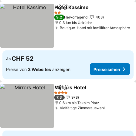
Hotel Kassimo
Teilen
Zu Favoriten hinzufügen
Preise sehe
2 Sterne
9.2
Hervorragend
408
0.3 km bis Üsküdar
Boutique-Hotel mit familiärer Atmosphäre
Pr
CHF 52
Ab
Preise von
3 Websites
anzeigen
Preise sehen
Mirrors Hotel
Teilen
Zu Favoriten hinzufügen
Preise sehen
4 Sterne
7.3
978
0.6 km bis Taksim Platz
Vielfältige Zimmerauswahl
Preise sehen