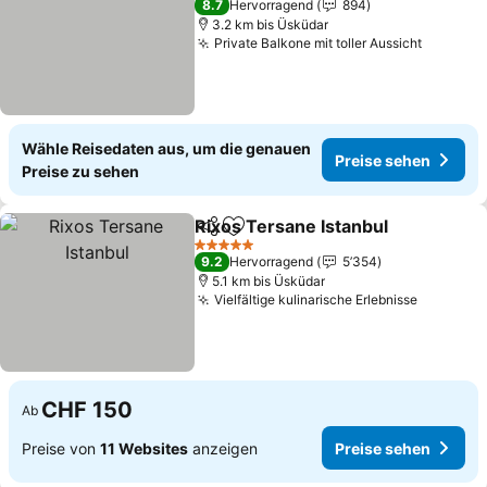
8.7
Hervorragend
894
3.2 km bis Üsküdar
Private Balkone mit toller Aussicht
Preise 
Wähle Reisedaten aus, um die genauen
Preise sehen
Preise zu sehen
Rixos Tersane Istanbul
Teilen
Zu Favoriten hinzufügen
Pre
5 Sterne
9.2
Hervorragend
5’354
5.1 km bis Üsküdar
Vielfältige kulinarische Erlebnisse
Preise s
CHF 150
Ab
Preise von
11 Websites
anzeigen
Preise sehen