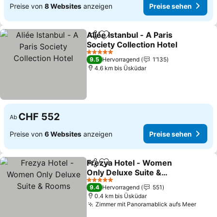
Preise von
8 Websites
anzeigen
Preise sehen
Aliée Istanbul - A Paris
Teilen
Zu Favoriten hinzufügen
Society Collection Hotel
Preise sehen
5 Sterne
9.5
Hervorragend
1’135
4.6 km bis Üsküdar
CHF 552
Ab
Preise von
6 Websites
anzeigen
Preise sehen
Frezya Hotel - Women
Teilen
Zu Favoriten hinzufügen
Only Deluxe Suite &
Rooms
Preise sehen
5 Sterne
9.4
Hervorragend
551
0.4 km bis Üsküdar
Zimmer mit Panoramablick aufs Meer
Preis