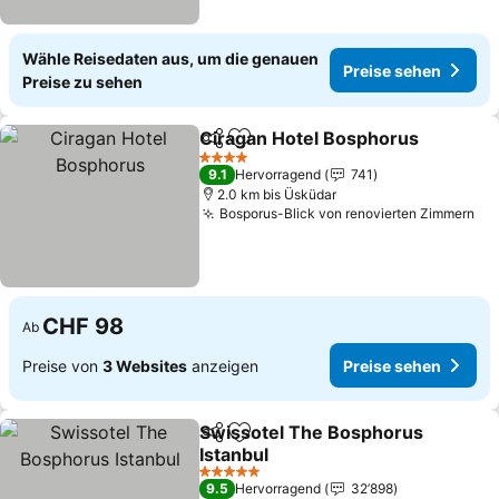
Wähle Reisedaten aus, um die genauen
Preise sehen
Preise zu sehen
Ciragan Hotel Bosphorus
Teilen
Zu Favoriten hinzufügen
P
4 Sterne
9.1
Hervorragend
741
2.0 km bis Üsküdar
Bosporus-Blick von renovierten Zimmern
Pr
CHF 98
Ab
Preise von
3 Websites
anzeigen
Preise sehen
Swissotel The Bosphorus
Teilen
Zu Favoriten hinzufügen
Istanbul
Preise sehen
5 Sterne
9.5
Hervorragend
32’898