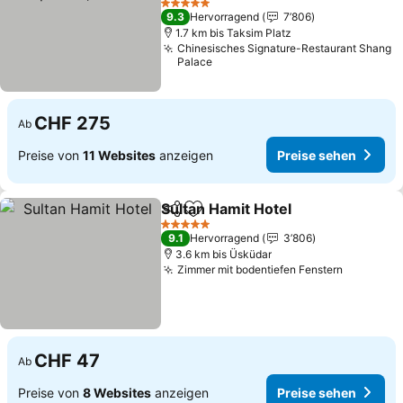
Preise sehen
5 Sterne
9.3
Hervorragend
7’806
1.7 km bis Taksim Platz
Chinesisches Signature-Restaurant Shang
Palace
CHF 275
Ab
Preise von
11 Websites
anzeigen
Preise sehen
Sultan Hamit Hotel
Teilen
Zu Favoriten hinzufügen
Preise 
5 Sterne
9.1
Hervorragend
3’806
3.6 km bis Üsküdar
Zimmer mit bodentiefen Fenstern
Preise s
CHF 47
Ab
Preise von
8 Websites
anzeigen
Preise sehen