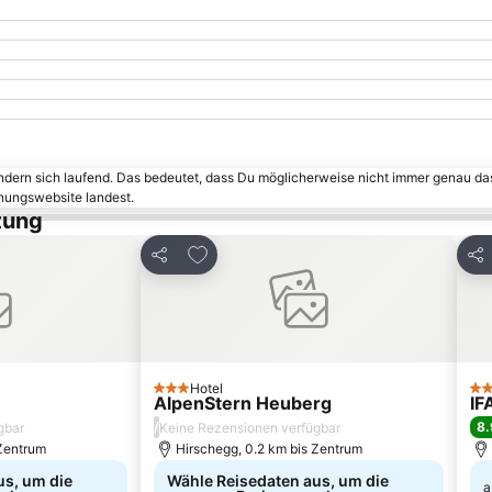
ändern sich laufend. Das bedeutet, dass Du möglicherweise nicht immer genau da
chungswebsite landest.
tung
inzufügen
Zu Favoriten hinzufügen
Teilen
Tei
Hotel
3 Sterne
3 S
AlpenStern Heuberg
IF
/
8.
gbar
Keine Rezensionen verfügbar
 Zentrum
Hirschegg, 0.2 km bis Zentrum
us, um die
Wähle Reisedaten aus, um die
a