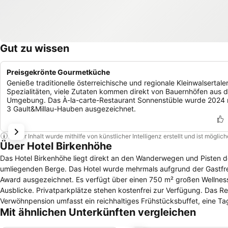
Gut zu wissen
Preisgekrönte Gourmetküche
Genieße traditionelle österreichische und regionale Kleinwalsertale
Spezialitäten, viele Zutaten kommen direkt von Bauernhöfen aus d
Umgebung. Das À-la-carte-Restaurant Sonnenstüble wurde 2024 
3 Gault&Millau-Hauben ausgezeichnet.
Dieser Inhalt wurde mithilfe von künstlicher Intelligenz erstellt und ist mögli
Über Hotel Birkenhöhe
Das Hotel Birkenhöhe liegt direkt an den Wanderwegen und Pisten de
umliegenden Berge. Das Hotel wurde mehrmals aufgrund der Gastfreu
Award ausgezeichnet. Es verfügt über einen 750 m² großen Wellnessb
Ausblicke. Privatparkplätze stehen kostenfrei zur Verfügung. Das Rest
Verwöhnpension umfasst ein reichhaltiges Frühstücksbuffet, eine 
Mit ähnlichen Unterkünften vergleichen
Gänge-Menü am Abend. Der Wellnessbereich ist mit einem Innenpool
Fitnessraum, die Ruheräume und die Terrasse bieten einen unvergesslichen Panoramablick. Freuen Sie 