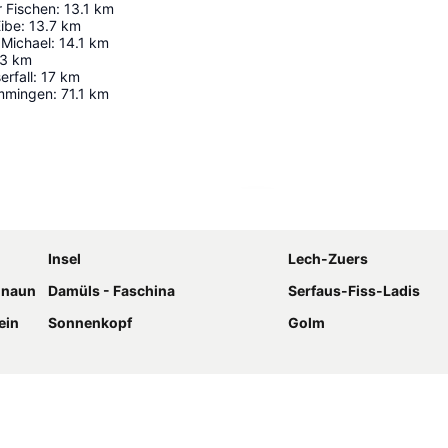
 Fischen
:
13.1
km
Eibe
:
13.7
km
 Michael
:
14.1
km
.3
km
rfall
:
17
km
mmingen
:
71.1
km
Karte vergrössern
Insel
Lech-Zuers
amnaun
Damüls - Faschina
Serfaus-Fiss-Ladis
ein
Sonnenkopf
Golm