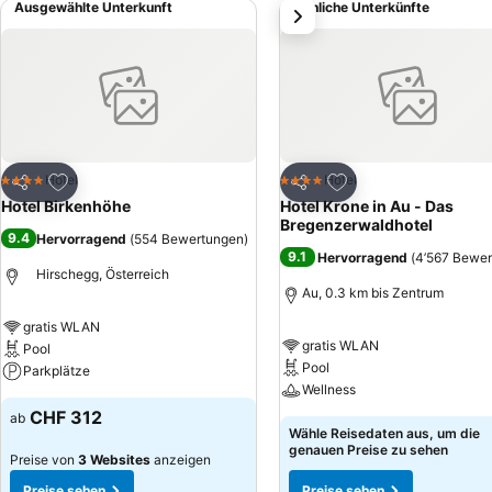
Ausgewählte Unterkunft
Ähnliche Unterkünfte
weiter
Wellnessanwendungen.Im Sommer können Sie 8 regionale Seilbahnen i
Kleinwalsertal mit Ihrer Allgäu-Walser-Gästekarte kostenlos nutzen.
Zu Favoriten hinzufügen
Zu Favoriten hinzuf
Hotel
Hotel
4 Sterne
4 Sterne
Teilen
Teilen
Hotel Birkenhöhe
Hotel Krone in Au - Das
Bregenzerwaldhotel
9.4
Hervorragend
(
554 Bewertungen
)
9.1
Hervorragend
(
4’567 Bewe
Hirschegg, Österreich
Au, 0.3 km bis Zentrum
gratis WLAN
gratis WLAN
Pool
Pool
Parkplätze
Wellness
CHF 312
ab
Wähle Reisedaten aus, um die
genauen Preise zu sehen
Preise von
3 Websites
anzeigen
Preise sehen
Preise sehen