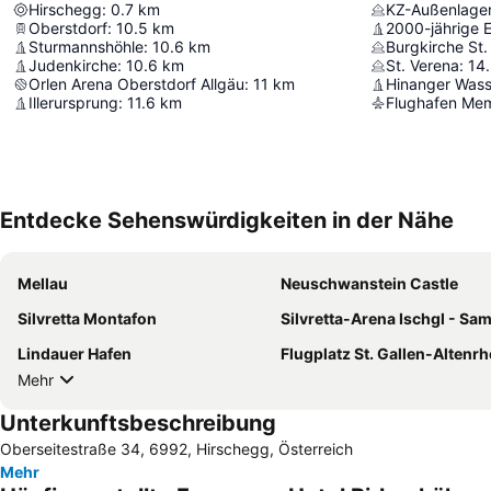
Hirschegg
:
0.7
km
KZ-Außenlager
Oberstdorf
:
10.5
km
2000-jährige 
Sturmannshöhle
:
10.6
km
Burgkirche St.
Judenkirche
:
10.6
km
St. Verena
:
14
Orlen Arena Oberstdorf Allgäu
:
11
km
Hinanger Wasse
Illerursprung
:
11.6
km
Flughafen Me
Entdecke Sehenswürdigkeiten in der Nähe
Mellau
Neuschwanstein Castle
Silvretta Montafon
Silvretta-Arena Ischgl - S
Lindauer Hafen
Flugplatz St. Gallen-Altenrh
Mehr
Unterkunftsbeschreibung
Oberseitestraße 34, 6992, Hirschegg, Österreich
Mehr