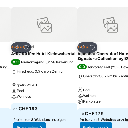
m Kleinwalsertal und Oberstdorf sowie die öffentlichen Verkehrsmit
ügen
Zu Favoriten hinzufügen
Zu Favoriten hinz
Hotel
Hotel
5 Sterne
4 Sterne
Teilen
Teilen
A-ROSA Ifen Hotel Kleinwalsertal
Alpenhof Oberstdorf Hote
Signature Collection by 
8.9
Hervorragend
(
6’528 Bewertungen
)
9.0
rtungen
)
Hervorragend
(
2’625 Be
Hirschegg, 0.5 km bis Zentrum
Oberstdorf, 0.7 km bis Zent
gratis WLAN
Pool
Pool
Wellness
Wellness
Parkplätze
CHF 183
ab
CHF 176
ab
Preise von
8 Websites
anzeigen
Preise von
5 Websites
anzei
Preise sehen
Preise sehen