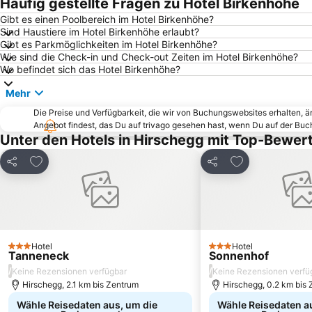
Häufig gestellte Fragen zu Hotel Birkenhöhe
Gibt es einen Poolbereich im Hotel Birkenhöhe?
Sind Haustiere im Hotel Birkenhöhe erlaubt?
Gibt es Parkmöglichkeiten im Hotel Birkenhöhe?
Wie sind die Check-in und Check-out Zeiten im Hotel Birkenhöhe?
Wo befindet sich das Hotel Birkenhöhe?
Mehr
Die Preise und Verfügbarkeit, die wir von Buchungswebsites erhalten, 
Angebot findest, das Du auf trivago gesehen hast, wenn Du auf der Bu
Unter den Hotels in Hirschegg mit Top-Bewer
Zu Favoriten hinzufügen
Zu Favoriten h
Teilen
Teilen
Hotel
Hotel
3 Sterne
3 Sterne
Tanneneck
Sonnenhof
/
/
Keine Rezensionen verfügbar
Keine Rezensionen verfü
Hirschegg, 2.1 km bis Zentrum
Hirschegg, 0.2 km bis
Wähle Reisedaten aus, um die
Wähle Reisedaten a