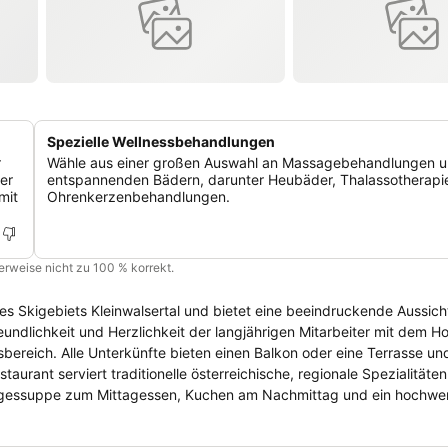
Spezielle Wellnessbehandlungen
r
Wähle aus einer großen Auswahl an Massagebehandlungen 
er
entspannenden Bädern, darunter Heubäder, Thalassotherapi
mit
Ohrenkerzenbehandlungen.
cherweise nicht zu 100 % korrekt.
s Skigebiets Kleinwalsertal und bietet eine beeindruckende Aussicht
ndlichkeit und Herzlichkeit der langjährigen Mitarbeiter mit dem H
ereich. Alle Unterkünfte bieten einen Balkon oder eine Terrasse und
aurant serviert traditionelle österreichische, regionale Spezialitäten
Tagessuppe zum Mittagessen, Kuchen am Nachmittag und ein hochwer
 und mehreren Saunen ausgestattet, die Sie kostenlos nutzen könne
sich auch auf eine große Auswahl an