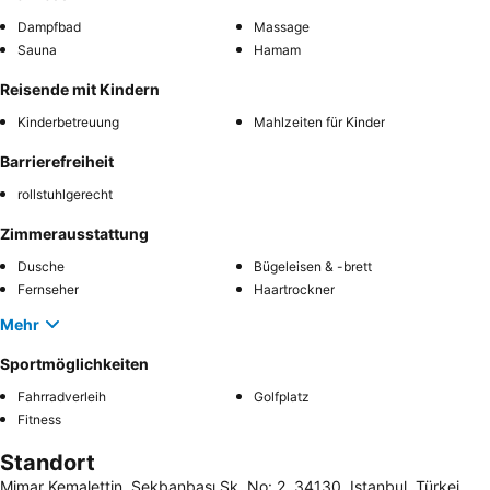
Dampfbad
Massage
Sauna
Hamam
Reisende mit Kindern
Kinderbetreuung
Mahlzeiten für Kinder
Barrierefreiheit
rollstuhlgerecht
Zimmerausstattung
Dusche
Bügeleisen & -brett
Fernseher
Haartrockner
Mehr
Sportmöglichkeiten
Fahrradverleih
Golfplatz
Fitness
Standort
Mimar Kemalettin, Sekbanbaşı Sk. No: 2, 34130, Istanbul, Türkei