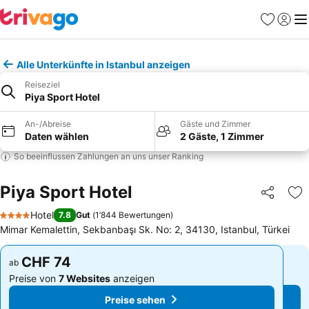
Favoriten
Einlog
Me
Alle Unterkünfte in Istanbul anzeigen
Reiseziel
Piya Sport Hotel
An-/Abreise
Gäste und Zimmer
Daten wählen
2 Gäste, 1 Zimmer
So beeinflussen Zahlungen an uns unser Ranking
Piya Sport Hotel
Teilen
Zu
Hotel
7.8
Gut
(
1’844 Bewertungen
)
4 Sterne
Mimar Kemalettin, Sekbanbaşı Sk. No: 2, 34130, Istanbul, Türkei
CHF 74
CHF 74
ab
ab
Preise von
7 Websites
anzeigen
Preise von
7 Websites
anzeigen
Preise sehen
Preise sehen