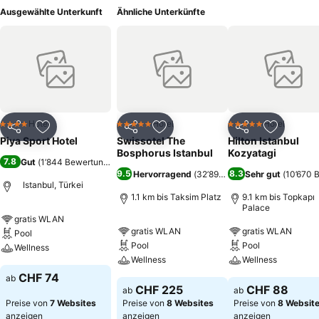
Ausgewählte Unterkunft
Ähnliche Unterkünfte
Hotel
Hotel
Hotel
4 Sterne
5 Sterne
5 Sterne
Teilen
Zu Favoriten hinzufügen
Teilen
Zu Favoriten hinzufügen
Teilen
Zu Favor
Piya Sport Hotel
Swissotel The
Hilton Istanbul
Bosphorus Istanbul
Kozyatagi
7.8
Gut
(
1’844 Bewertungen
)
9.5
8.3
Hervorragend
(
32’898 Bewertungen
Sehr gut
)
(
10’670 
Istanbul, Türkei
1.1 km bis Taksim Platz
9.1 km bis Topkapı
Palace
gratis WLAN
gratis WLAN
gratis WLAN
Pool
Pool
Pool
Wellness
Wellness
Wellness
CHF 74
ab
CHF 225
CHF 88
ab
ab
Preise von
7 Websites
Preise von
8 Websites
Preise von
8 Websit
anzeigen
anzeigen
anzeigen