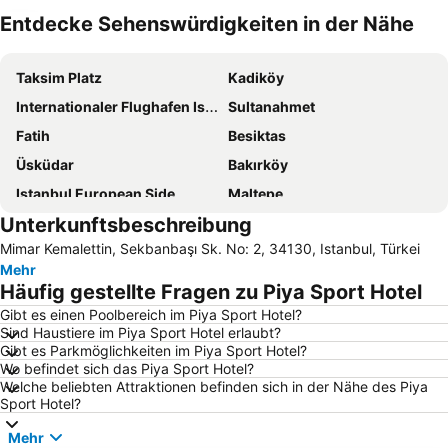
Entdecke Sehenswürdigkeiten in der Nähe
Karte vergrössern
Taksim Platz
Kadiköy
Internationaler Flughafen Istanbul-Sabiha Gökçen
Sultanahmet
Fatih
Besiktas
Üsküdar
Bakırköy
Istanbul European Side
Maltepe
Unterkunftsbeschreibung
Großer Basar
Pendik
Mimar Kemalettin, Sekbanbaşı Sk. No: 2, 34130, Istanbul, Türkei
Nisantasi shopping district
Eminönü
Mehr
Blaue Moschee Istanbul
Istanbul Airport
Häufig gestellte Fragen zu Piya Sport Hotel
Galata
Sirkeci Tren Gari
Gibt es einen Poolbereich im Piya Sport Hotel?
Sind Haustiere im Piya Sport Hotel erlaubt?
Karakoy Limani
Hagia Sophia
Gibt es Parkmöglichkeiten im Piya Sport Hotel?
Istanbul Anatolian Side
Bosporus
Wo befindet sich das Piya Sport Hotel?
Welche beliebten Attraktionen befinden sich in der Nähe des Piya
Taksim Metro Station
Bosporus-Brücke
Sport Hotel?
Ortaköy
Sultanahmet-Platz
Mehr