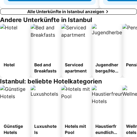
Alle Unterkünfte in Istanbul anzeigen
Andere Unterkünfte in Istanbul
Hotel
Bed and
Serviced
Jugendher
Pens
Breakfasts
apartment
berge/Hos
tel
Istanbul: beliebte Hotelkategorien
Günstige
Luxushote
Hotels mit
Haustierfr
Well
Hotels
ls
Pool
eundliche
otels