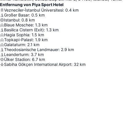
Entfernung von Piya Sport Hotel
Vezneciler-İstanbul Üniversitesi
:
0.4
km
Großer Basar
:
0.5
km
Istanbul
:
0.8
km
Blaue Moschee
:
1.3
km
Basilica Cistern (Exit)
:
1.3
km
Hagia Sophia
:
1.5
km
Topkapi-Palast
:
1.9
km
Galataturm
:
2.1
km
Theodosianische Landmauer
:
2.9
km
Leanderturm
:
3.7
km
Ülker Stadion
:
6.7
km
Sabiha Gökçen International Airport
:
32
km