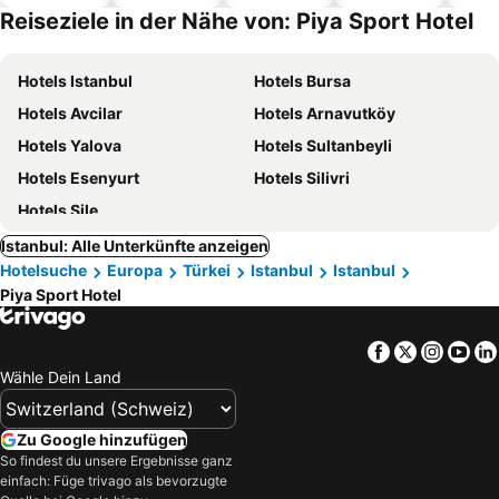
Hotels
Reiseziele in der Nähe von: Piya Sport Hotel
Hotels Istanbul
Hotels Bursa
Hotels Avcilar
Hotels Arnavutköy
Hotels Yalova
Hotels Sultanbeyli
Hotels Esenyurt
Hotels Silivri
Hotels Şile
Istanbul: Alle Unterkünfte anzeigen
Hotelsuche
Europa
Türkei
Istanbul
Istanbul
Piya Sport Hotel
Facebook
Twitter
Insta
Yo
Wähle Dein Land
Zu Google hinzufügen
So findest du unsere Ergebnisse ganz
einfach: Füge trivago als bevorzugte