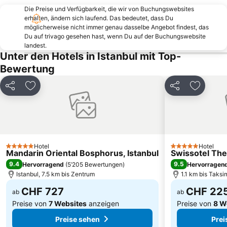
Levent Subway Station
Kartal
Die Preise und Verfügbarkeit, die wir von Buchungswebsites
Umraniye
Bahnhof Istanbul Sirkeci
erhalten, ändern sich laufend. Das bedeutet, dass Du
möglicherweise nicht immer genau dasselbe Angebot findest, das
Zeytinburnu
Galataturm
Du auf trivago gesehen hast, wenn Du auf der Buchungswebsite
landest.
Bayrampasa
Sariyer
Unter den Hotels in Istanbul mit Top-
Taksim Gezi Parki
Büyükada
Bewertung
Istiklal Caddesi
Atakoy Marina
Teilen
Zu Favoriten hinzufügen
Teilen
Zu Favor
Bahcelievler
Aksaray Metro Station
Küçükçekmece
Avrupa Passage
Goztepe Subway Station
Tuzla
Eyup
Eyup Sultan Mosque
Hotel
Hotel
5 Sterne
Mecidiyekoy Subway Station
Gayrettepe Subway Station
5 Sterne
Mandarin Oriental Bosphorus, Istanbul
Swissotel The
9.4
9.5
Hervorragend
(
5’205 Bewertungen
)
Hervorragen
Heybeliada
4 Levent Subway Station
Istanbul, 7.5 km bis Zentrum
1.1 km bis Taksi
CHF 727
CHF 22
ab
ab
Preise von
7 Websites
anzeigen
Preise von
8 W
Preise sehen
Prei