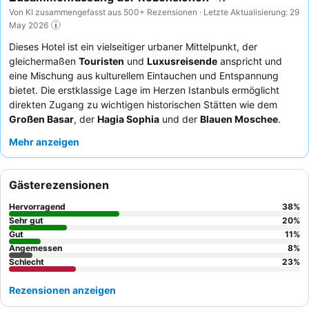
Von KI zusammengefasst aus 500+ Rezensionen · Letzte Aktualisierung: 29
May 2026
Dieses Hotel ist ein vielseitiger urbaner Mittelpunkt, der
gleichermaßen
Touristen
und
Luxusreisende
anspricht und
eine Mischung aus kulturellem Eintauchen und Entspannung
bietet. Die erstklassige Lage im Herzen Istanbuls ermöglicht
direkten Zugang zu wichtigen historischen Stätten wie dem
Großen Basar
, der
Hagia Sophia
und der
Blauen Moschee
.
Eine Straßenbahnhaltestelle ist nur wenige Minuten entfernt und
Mehr anzeigen
bietet Anbindung für weitere Erkundungen. Die herausragende
Annehmlichkeit sind die hochgelobten
Spa-Einrichtungen
und
das
Hamam-Erlebnis
, die für ihre Sauberkeit und ihren
Gästerezensionen
professionellen Service bekannt sind. Gäste loben durchweg
das
Frühstücksbuffet
für sein umfangreiches und vielfältiges
Hervorragend
38
%
türkisches Angebot und heben die frische und geschmackvolle
Sehr gut
20
%
Qualität der Speisen hervor. Für einen wirklich
Gut
11
%
Angemessen
8
%
außergewöhnlichen Aufenthalt empfiehlt es sich, ein Zimmer mit
Schlecht
23
%
Panoramablick auf Istanbul zu buchen, einschließlich der Hagia
Sophia, der Blauen Moschee und des Marmarameeres.
Rezensionen anzeigen