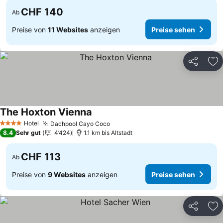
CHF 140
Ab
Preise von
11 Websites
anzeigen
Preise sehen
Teilen
Zu
The Hoxton Vienna
Hotel
Dachpool Cayo Coco
4 Sterne
8.4
Sehr gut
4’424
1.1 km bis Altstadt
CHF 113
Ab
Preise von
9 Websites
anzeigen
Preise sehen
Teilen
Zu