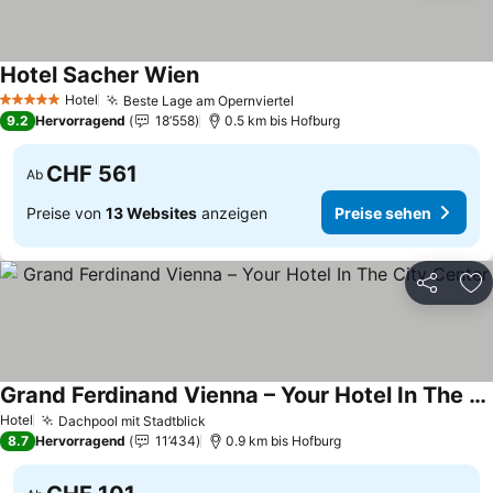
Hotel Sacher Wien
Hotel
Beste Lage am Opernviertel
5 Sterne
9.2
Hervorragend
18’558
0.5 km bis Hofburg
CHF 561
Ab
Preise von
13 Websites
anzeigen
Preise sehen
Teilen
Zu
Grand Ferdinand Vienna – Your Hotel In The City Center
Hotel
Dachpool mit Stadtblick
8.7
Hervorragend
11’434
0.9 km bis Hofburg