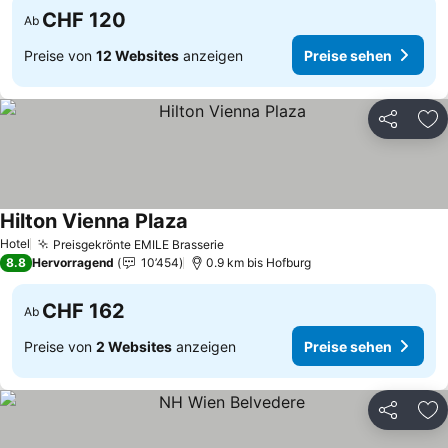
CHF 120
Ab
Preise von
12 Websites
anzeigen
Preise sehen
Teilen
Zu
Hilton Vienna Plaza
Hotel
Preisgekrönte EMILE Brasserie
8.8
Hervorragend
10’454
0.9 km bis Hofburg
CHF 162
Ab
Preise von
2 Websites
anzeigen
Preise sehen
Teilen
Zu