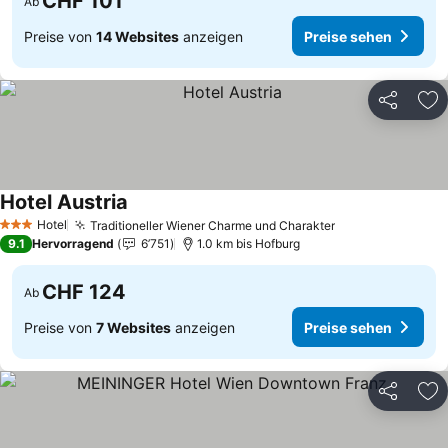
CHF 101
Ab
Preise von
14 Websites
anzeigen
Preise sehen
Teilen
Zu
Hotel Austria
Hotel
Traditioneller Wiener Charme und Charakter
3 Sterne
9.1
Hervorragend
6’751
1.0 km bis Hofburg
CHF 124
Ab
Preise von
7 Websites
anzeigen
Preise sehen
Teilen
Zu