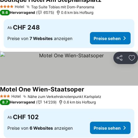
Hotel
Top Suite Tobias mit Dom-Panorama
4 Sterne
9.6
Hervorragend
6’075
0.6 km bis Hofburg
CHF 248
Ab
Preise von
7 Websites
anzeigen
Preise sehen
Teilen
Zu
Motel One Wien-Staatsoper
Hotel
Nähe zum Verkehrsknotenpunkt Karlsplatz
3 Sterne
8.7
Hervorragend
14’239
0.6 km bis Hofburg
CHF 102
Ab
Preise von
6 Websites
anzeigen
Preise sehen