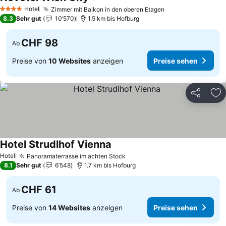
Hotel
Zimmer mit Balkon in den oberen Etagen
4 Sterne
8.3
Sehr gut
10’570
1.5 km bis Hofburg
CHF 98
Ab
Preise von
10 Websites
anzeigen
Preise sehen
Teilen
Zu
Hotel Strudlhof Vienna
Hotel
Panoramaterrasse im achten Stock
8.1
Sehr gut
6’548
1.7 km bis Hofburg
CHF 61
Ab
Preise von
14 Websites
anzeigen
Preise sehen