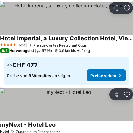
Teilen
Zu
Hotel Imperial, a Luxury Collection Hotel, Vienna
Hotel
Preisgekröntes Restaurant Opus
5 Sterne
9.5
Hervorragend
5’795
0.9 km bis Hofburg
CHF 477
Ab
Preise von
9 Websites
anzeigen
Preise sehen
Teilen
Zu
myNext - Hotel Leo
Hotel
Zugang zum Fitnesscenter