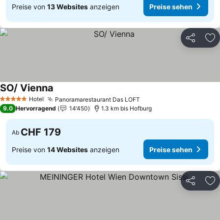
Preise von
13 Websites
anzeigen
Preise sehen
Teilen
Zu
SO/ Vienna
Hotel
Panoramarestaurant Das LOFT
5 Sterne
9.0
Hervorragend
14’450
1.3 km bis Hofburg
CHF 179
Ab
Preise von
14 Websites
anzeigen
Preise sehen
Teilen
Zu