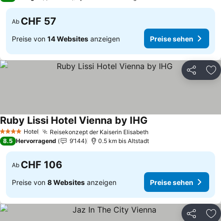
CHF 57
Ab
Preise von
14 Websites
anzeigen
Preise sehen
Teilen
Zu
Ruby Lissi Hotel Vienna by IHG
Hotel
Reisekonzept der Kaiserin Elisabeth
4 Sterne
8.5
Hervorragend
9’144
0.5 km bis Altstadt
CHF 106
Ab
Preise von
8 Websites
anzeigen
Preise sehen
Teilen
Zu