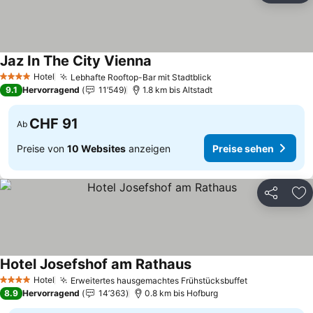
Jaz In The City Vienna
Hotel
Lebhafte Rooftop-Bar mit Stadtblick
4 Sterne
9.1
Hervorragend
11’549
1.8 km bis Altstadt
CHF 91
Ab
Preise von
10 Websites
anzeigen
Preise sehen
Teilen
Zu
Hotel Josefshof am Rathaus
Hotel
Erweitertes hausgemachtes Frühstücksbuffet
4 Sterne
8.9
Hervorragend
14’363
0.8 km bis Hofburg