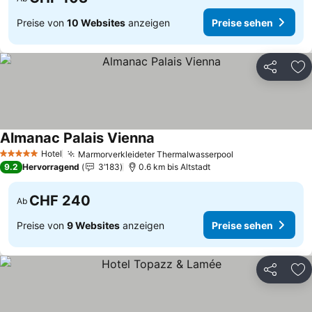
Preise von
10 Websites
anzeigen
Preise sehen
Teilen
Zu
Almanac Palais Vienna
Hotel
Marmorverkleideter Thermalwasserpool
5 Sterne
9.2
Hervorragend
3’183
0.6 km bis Altstadt
CHF 240
Ab
Preise von
9 Websites
anzeigen
Preise sehen
Teilen
Zu