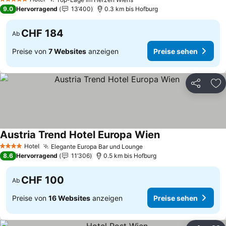
5 Sterne
9.0
Hervorragend
13’400
0.3 km bis Hofburg
CHF 184
Ab
Preise von
7 Websites
anzeigen
Preise sehen
Teilen
Zu
Austria Trend Hotel Europa Wien
Hotel
Elegante Europa Bar und Lounge
4 Sterne
8.6
Hervorragend
11’306
0.5 km bis Hofburg
CHF 100
Ab
Preise von
16 Websites
anzeigen
Preise sehen