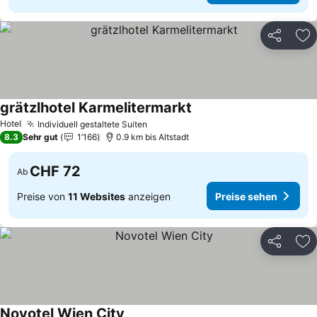
Teilen
Zu
grätzlhotel Karmelitermarkt
Hotel
Individuell gestaltete Suiten
8.3
Sehr gut
1’166
0.9 km bis Altstadt
CHF 72
Ab
Preise von
11 Websites
anzeigen
Preise sehen
Teilen
Zu
Novotel Wien City