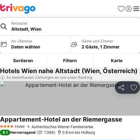
Favoriten
Einlog
Me
Reiseziel
Altstadt, Wien
An-/Abreise
Gäste und Zimmer
Daten wählen
2 Gäste, 1 Zimmer
Sortieren
Filtern
Karte
Hotels Wien nahe Altstadt (Wien, Österreich)
So beeinflussen Zahlungen an uns unser Ranking
Teilen
Zu
Appartement-Hotel an der Riemergasse
Hotel
Authentisches Wiener Familienerbe
4 Sterne
9.1
Hervorragend
1’384
0.8 km bis Hofburg