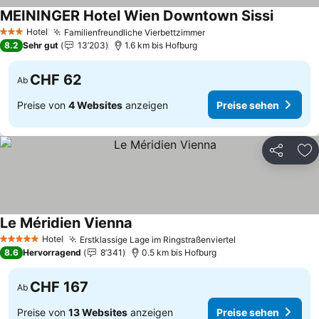
MEININGER Hotel Wien Downtown Sissi
Hotel
Familienfreundliche Vierbettzimmer
3 Sterne
8.2
Sehr gut
13’203
1.6 km bis Hofburg
CHF 62
Ab
Preise von
4 Websites
anzeigen
Preise sehen
Teilen
Zu
Le Méridien Vienna
Hotel
Erstklassige Lage im Ringstraßenviertel
5 Sterne
8.6
Hervorragend
8’341
0.5 km bis Hofburg
CHF 167
Ab
Preise von
13 Websites
anzeigen
Preise sehen