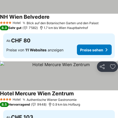
NH Wien Belvedere
Hotel
Blick auf den Botanischen Garten und den Palast
4 Sterne
8.3
Sehr gut
7’582
1.7 km bis Wien Hauptbahnhof
CHF 80
Ab
Preise von
11 Websites
anzeigen
Preise sehen
Teilen
Zu
Hotel Mercure Wien Zentrum
Hotel
Authentische Wiener Gastronomie
4 Sterne
8.5
Hervorragend
9’448
0.9 km bis Hofburg
CHF 103
Ab