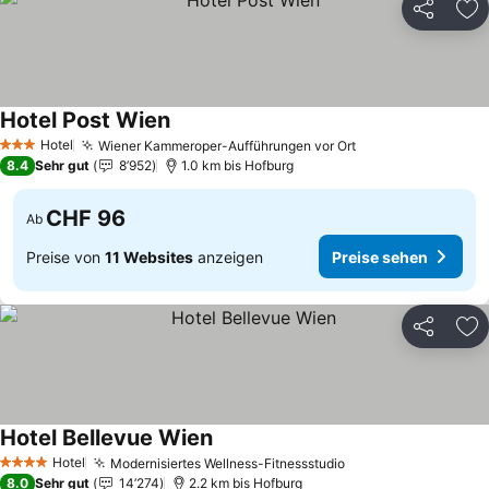
Teilen
Zu
Hotel Post Wien
Hotel
Wiener Kammeroper-Aufführungen vor Ort
3 Sterne
8.4
Sehr gut
8’952
1.0 km bis Hofburg
CHF 96
Ab
Preise von
11 Websites
anzeigen
Preise sehen
Teilen
Zu
Hotel Bellevue Wien
Hotel
Modernisiertes Wellness-Fitnessstudio
4 Sterne
8.0
Sehr gut
14’274
2.2 km bis Hofburg