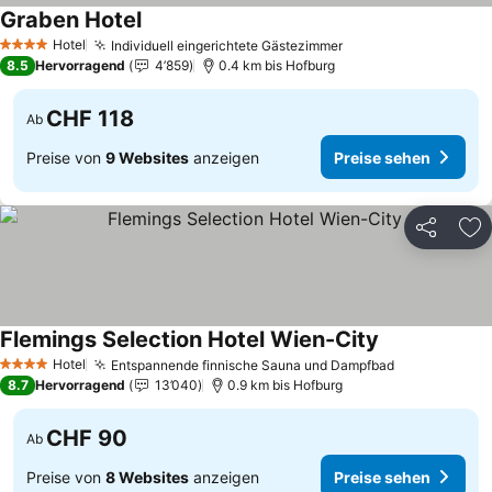
Graben Hotel
Hotel
Individuell eingerichtete Gästezimmer
4 Sterne
8.5
Hervorragend
4’859
0.4 km bis Hofburg
CHF 118
Ab
Preise von
9 Websites
anzeigen
Preise sehen
Teilen
Zu
Flemings Selection Hotel Wien-City
Hotel
Entspannende finnische Sauna und Dampfbad
4 Sterne
8.7
Hervorragend
13’040
0.9 km bis Hofburg
CHF 90
Ab
Preise von
8 Websites
anzeigen
Preise sehen