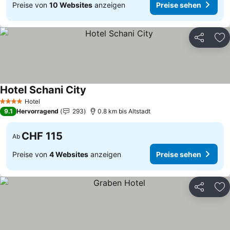
Preise von
10 Websites
anzeigen
Preise sehen
Teilen
Zu
Hotel Schani City
Hotel
4 Sterne
9.1
Hervorragend
293
0.8 km bis Altstadt
CHF 115
Ab
Preise von
4 Websites
anzeigen
Preise sehen
Teilen
Zu