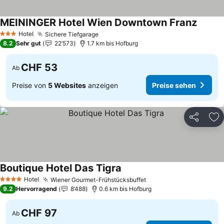
MEININGER Hotel Wien Downtown Franz
Hotel
Sichere Tiefgarage
3 Sterne
8.2
Sehr gut
22’573
1.7 km bis Hofburg
CHF 53
Ab
Preise von
5 Websites
anzeigen
Preise sehen
Teilen
Zu
Boutique Hotel Das Tigra
Hotel
Wiener Gourmet-Frühstücksbuffet
4 Sterne
9.2
Hervorragend
8’488
0.6 km bis Hofburg
CHF 97
Ab