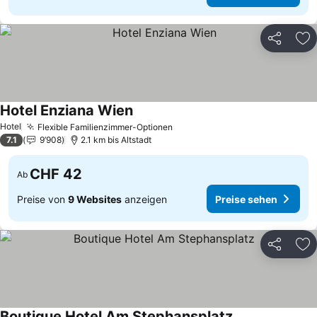
Teilen
Zu
Hotel Enziana Wien
Hotel
Flexible Familienzimmer-Optionen
7.1
9’908
2.1 km bis Altstadt
CHF 42
Ab
Preise von
9 Websites
anzeigen
Preise sehen
Teilen
Zu
Boutique Hotel Am Stephansplatz