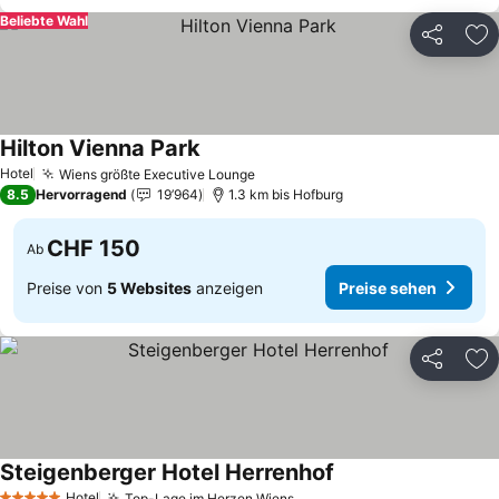
Beliebte Wahl
Teilen
Zu
Hilton Vienna Park
Hotel
Wiens größte Executive Lounge
8.5
Hervorragend
19’964
1.3 km bis Hofburg
CHF 150
Ab
Preise von
5 Websites
anzeigen
Preise sehen
Teilen
Zu
Steigenberger Hotel Herrenhof
Hotel
Top-Lage im Herzen Wiens