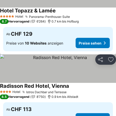
Hotel Topazz & Lamée
Hotel
Panorama-Penthouse-Suite
5 Sterne
8.7
Hervorragend
6’264
0.7 km bis Hofburg
CHF 129
Ab
Preise von
10 Websites
anzeigen
Preise sehen
Teilen
Zu
Radisson Red Hotel, Vienna
Hotel
Istros Dachbar und Terrasse
4 Sterne
8.5
Hervorragend
8’750
0.9 km bis Altstadt
CHF 113
Ab