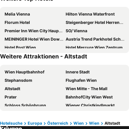
Melia Vienna
Hilton Vienna Waterfront
Florum Hotel
Steigenberger Hotel Herrenhof
Premier Inn Wien City Hauptbahnhof
SO/ Vienna
MEININGER Hotel Wien Downtown Franz
Austria Trend Parkhotel Schoenbrunn
Hotel Post Wien
Hotel Mercure Wien Zentrum
Weitere Attraktionen - Altstadt
Hotel Bellevue Wien
Doubletree by Hilton Vienna Schonbrunn
Hilton Vienna Park
Hilton Vienna Plaza
Wien Hauptbahnhof
Innere Stadt
MAXX by Steigenberger Vienna
Hotel Kaiserin Elisabeth
Stephansdom
Flughafen Wien
Jaz In The City Vienna
Novotel Wien Hauptbahnhof
Altstadt
Wien Mitte - The Mall
JUFA Hotel Wien City
Motel One Wien-Hauptbahnhof
Prater
BahnhofCity Wien West
Hotel Topazz & Lamée
Leonardo Hotel Vienna Hauptbahnhof
Schloss Schönbrunn
Wiener Christkindlmarkt
Le Méridien Vienna
Radisson Red Hotel, Vienna
Hofburg
Wiener Rathaus
Ibercity Wien Schonbrunn
Prizeotel Vienna-city
Wiener Staatsoper
Sankt Moritz
Flemings Selection Hotel Wien-City
H+ Hotel Wien
Hotelsuche
Europa
Österreich
Wien
Wien
Altstadt