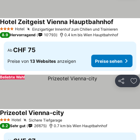
Hotel Zeitgeist Vienna Hauptbahnhof
Hotel
Einzigartiger Innenhof zum Chillen und Trainieren
4 Sterne
8.9
Hervorragend
10’793
0.4 km bis Wien Hauptbahnhof
CHF 75
Ab
Preise von
13 Websites
anzeigen
Preise sehen
Beliebte Wahl
Teilen
Zu
Prizeotel Vienna-city
Hotel
Sichere Tiefgarage
3 Sterne
8.2
Sehr gut
26’675
0.7 km bis Wien Hauptbahnhof