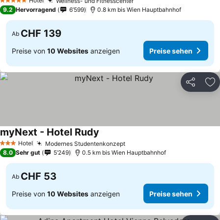
Hotel
Wellness- und Fitnesscenter
5 Sterne
9.2
Hervorragend
6’599
0.8 km bis Wien Hauptbahnhof
CHF 139
Ab
Preise von
10 Websites
anzeigen
Preise sehen
Teilen
Zu
myNext - Hotel Rudy
Hotel
Modernes Studentenkonzept
3 Sterne
8.0
Sehr gut
5’249
0.5 km bis Wien Hauptbahnhof
CHF 53
Ab
Preise von
10 Websites
anzeigen
Preise sehen