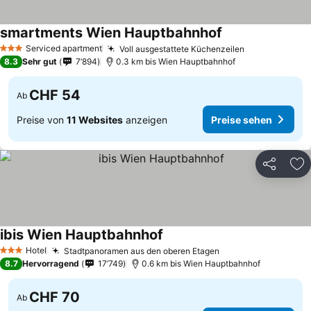
smartments Wien Hauptbahnhof
Serviced apartment
Voll ausgestattete Küchenzeilen
3 Sterne
8.3
Sehr gut
7’894
0.3 km bis Wien Hauptbahnhof
CHF 54
Ab
Preise von
11 Websites
anzeigen
Preise sehen
Teilen
Zu
ibis Wien Hauptbahnhof
Hotel
Stadtpanoramen aus den oberen Etagen
3 Sterne
8.7
Hervorragend
17’749
0.6 km bis Wien Hauptbahnhof
CHF 70
Ab