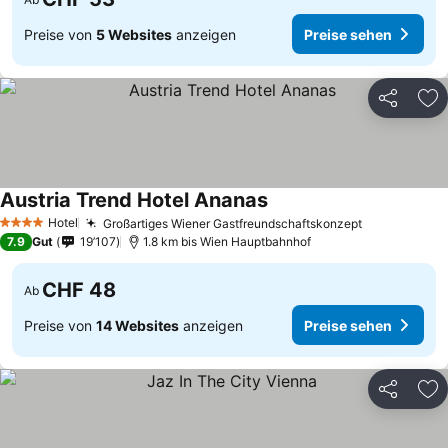
Preise von
5 Websites
anzeigen
Preise sehen
Teilen
Zu
Austria Trend Hotel Ananas
Hotel
Großartiges Wiener Gastfreundschaftskonzept
4 Sterne
7.9
Gut
19’107
1.8 km bis Wien Hauptbahnhof
CHF 48
Ab
Preise von
14 Websites
anzeigen
Preise sehen
Teilen
Zu