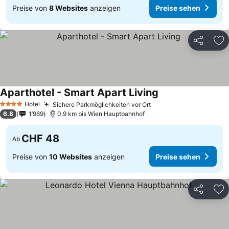
Preise von
8 Websites
anzeigen
Preise sehen
Teilen
Zu
Aparthotel - Smart Apart Living
Hotel
Sichere Parkmöglichkeiten vor Ort
4 Sterne
6.8
1’969
0.9 km bis Wien Hauptbahnhof
CHF 48
Ab
Preise von
10 Websites
anzeigen
Preise sehen
Teilen
Zu