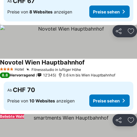
CHF 67
Ab
Preise von
8 Websites
anzeigen
Preise sehen
Teilen
Zu
Novotel Wien Hauptbahnhof
Hotel
Fitnessstudio in luftiger Höhe
4 Sterne
8.8
Hervorragend
12’345
0.6 km bis Wien Hauptbahnhof
CHF 70
Ab
Preise von
10 Websites
anzeigen
Preise sehen
Beliebte Wahl
Teilen
Zu