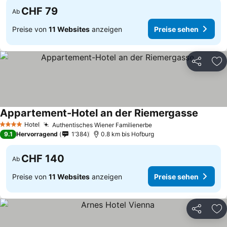
CHF 79
Ab
Preise von
11 Websites
anzeigen
Preise sehen
Teilen
Zu
Appartement-Hotel an der Riemergasse
Hotel
Authentisches Wiener Familienerbe
4 Sterne
9.1
Hervorragend
1’384
0.8 km bis Hofburg
CHF 140
Ab
Preise von
11 Websites
anzeigen
Preise sehen
Teilen
Zu