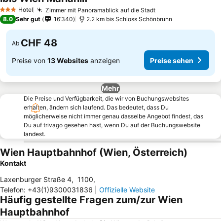
Hotel
Zimmer mit Panoramablick auf die Stadt
3 Sterne
8.0
Sehr gut
16’340
2.2 km bis Schloss Schönbrunn
CHF 48
Ab
Preise von
13 Websites
anzeigen
Preise sehen
Mehr
Die Preise und Verfügbarkeit, die wir von Buchungswebsites
erhalten, ändern sich laufend. Das bedeutet, dass Du
möglicherweise nicht immer genau dasselbe Angebot findest, das
Du auf trivago gesehen hast, wenn Du auf der Buchungswebsite
landest.
Wien Hauptbahnhof (Wien, Österreich)
Kontakt
Laxenburger Straße 4
,
1100
,
Telefon
:
+43(1)9300031836
|
Offizielle Website
Häufig gestellte Fragen zum/zur Wien
Hauptbahnhof