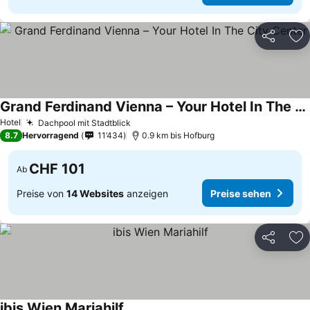
Teilen
Zu
Grand Ferdinand Vienna – Your Hotel In The City Center
Hotel
Dachpool mit Stadtblick
8.7
Hervorragend
11’434
0.9 km bis Hofburg
CHF 101
Ab
Preise von
14 Websites
anzeigen
Preise sehen
Teilen
Zu
ibis Wien Mariahilf