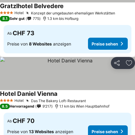
Gratzlhotel Belvedere
Hotel
Konzept der umgebauten ehemaligen Werkstätten
4 Sterne
8.1
Sehr gut
775
1.3 km bis Hofburg
CHF 73
Ab
Preise von
8 Websites
anzeigen
Preise sehen
Teilen
Zu
Hotel Daniel Vienna
Hotel
Das The Bakery Loft-Restaurant
4 Sterne
8.5
Hervorragend
9’217
1.1 km bis Wien Hauptbahnhof
CHF 70
Ab
Preise von
13 Websites
anzeigen
Preise sehen