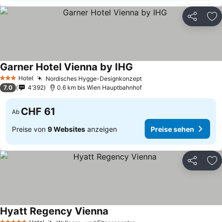
Teilen
Zu
Garner Hotel Vienna by IHG
Hotel
Nordisches Hygge-Designkonzept
3 Sterne
7.0
4’392
0.6 km bis Wien Hauptbahnhof
CHF 61
Ab
Preise von
9 Websites
anzeigen
Preise sehen
Teilen
Zu
Hyatt Regency Vienna