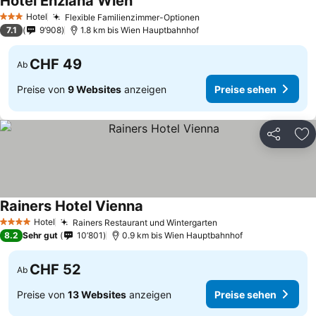
Hotel Enziana Wien
Hotel
Flexible Familienzimmer-Optionen
3 Sterne
7.1
9’908
1.8 km bis Wien Hauptbahnhof
CHF 49
Ab
Preise von
9 Websites
anzeigen
Preise sehen
Teilen
Zu
Rainers Hotel Vienna
Hotel
Rainers Restaurant und Wintergarten
4 Sterne
8.2
Sehr gut
10’801
0.9 km bis Wien Hauptbahnhof
CHF 52
Ab
Preise von
13 Websites
anzeigen
Preise sehen