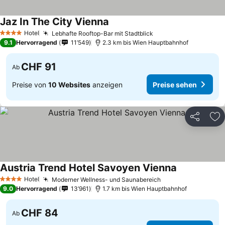
Jaz In The City Vienna
Hotel
Lebhafte Rooftop-Bar mit Stadtblick
4 Sterne
9.1
Hervorragend
11’549
2.3 km bis Wien Hauptbahnhof
CHF 91
Ab
Preise von
10 Websites
anzeigen
Preise sehen
Teilen
Zu
Austria Trend Hotel Savoyen Vienna
Hotel
Moderner Wellness- und Saunabereich
4 Sterne
9.0
Hervorragend
13’961
1.7 km bis Wien Hauptbahnhof
CHF 84
Ab