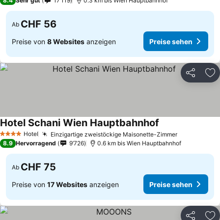
8.4
Sehr gut
17’119
0.3 km bis Wien Hauptbahnhof
CHF 56
Ab
Preise von
8 Websites
anzeigen
Preise sehen
Teilen
Zu
Hotel Schani Wien Hauptbahnhof
Hotel
Einzigartige zweistöckige Maisonette-Zimmer
4 Sterne
8.9
Hervorragend
9’726
0.6 km bis Wien Hauptbahnhof
CHF 75
Ab
Preise von
17 Websites
anzeigen
Preise sehen