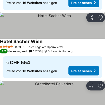
Preise von
16 Websites
anzeigen
Preise sehen
Teilen
Zu
Hotel Sacher Wien
Hotel
Beste Lage am Opernviertel
5 Sterne
9.2
Hervorragend
18’558
0.5 km bis Hofburg
CHF 554
Ab
Preise von
13 Websites
anzeigen
Preise sehen
Teilen
Zu