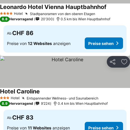
Leonardo Hotel Vienna Hauptbahnhof
Hotel
Stadtpanoramen von den oberen Etagen
4 Sterne
8.8
Hervorragend
20’300
0.5 km bis Wien Hauptbahnhof
CHF 86
Ab
Preise von
12 Websites
anzeigen
Preise sehen
Teilen
Zu
Hotel Caroline
Hotel
Entspannender Wellness- und Saunabereich
3 Sterne
8.9
Hervorragend
9’224
0.4 km bis Wien Hauptbahnhof
CHF 83
Ab
Preise von
11 Websites
anzeigen
Preise sehen