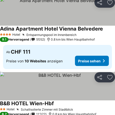
Teilen
Zu
Adina Apartment Hotel Vienna Belvedere
Hotel
Entspannungspool im Innenbereich
4 Sterne
9.1
Hervorragend
5’052
0.8 km bis Wien Hauptbahnhof
CHF 111
Ab
Preise von
10 Websites
anzeigen
Preise sehen
Teilen
Zu
B&B HOTEL Wien-Hbf
Hotel
Schallisolierte Zimmer mit Stadtblick
2 Sterne
8.7
Hervorragend
11’322
0.8 km bis Wien Hauptbahnhof