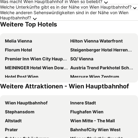
Was macht Wien Hauptbahnhof in Wien so beliebt?
Welche Unterkünfte gibt es in der Nähe von Wien Hauptbahnhof?
Welche anderen Sehenswürdigkeiten sind in der Nähe von Wien
Hauptbahnhof?
Weitere Top Hotels
Melia Vienna
Hilton Vienna Waterfront
Florum Hotel
Steigenberger Hotel Herrenhof
Premier Inn Wien City Hauptbahnhof
SO/ Vienna
MEININGER Hotel Wien Downtown Franz
Austria Trend Parkhotel Schoenbrunn
Hotel Post Wien
Mercure Wien Zentrum
Weitere Attraktionen - Wien Hauptbahnhof
Hotel Bellevue Wien
Doubletree by Hilton Vienna Schonbrunn
Hilton Vienna Park
Hilton Vienna Plaza
Wien Hauptbahnhof
Innere Stadt
MAXX by Steigenberger Vienna
Hotel Kaiserin Elisabeth
Stephansdom
Flughafen Wien
Jaz In The City Vienna
Novotel Wien Hauptbahnhof
Altstadt
Wien Mitte - The Mall
JUFA Hotel Wien City
Motel One Wien-Hauptbahnhof
Prater
BahnhofCity Wien West
Hotel Topazz & Lamée
Leonardo Hotel Vienna Hauptbahnhof