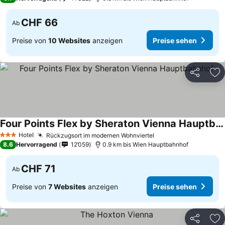
CHF 66
Ab
Preise von
10 Websites
anzeigen
Preise sehen
Teilen
Zu
Four Points Flex by Sheraton Vienna Hauptbahnhof
Hotel
Rückzugsort im modernen Wohnviertel
3 Sterne
8.6
Hervorragend
12’059
0.9 km bis Wien Hauptbahnhof
CHF 71
Ab
Preise von
7 Websites
anzeigen
Preise sehen
Teilen
Zu