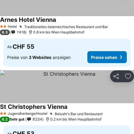
Arnes Hotel Vienna
Hotel
Traditionelles österreichisches Restaurant und Bar
2 Sterne
6.3
1’418
0.8 km bis Wien Hauptbahnhof
CHF 55
Ab
Preise von
3 Websites
anzeigen
Preise sehen
Teilen
Zu
St Christophers Vienna
Jugendherberge/Hostel
Belushi's Bar und Restaurant
2 Sterne
8.2
Sehr gut
8’234
0.2 km bis Wien Hauptbahnhof
CHF 53
Ab