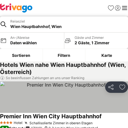
Favoriten
Einlog
Me
Reiseziel
Wien Hauptbahnhof, Wien
An-/Abreise
Gäste und Zimmer
Daten wählen
2 Gäste, 1 Zimmer
Sortieren
Filtern
Karte
Hotels Wien nahe Wien Hauptbahnhof (Wien,
Österreich)
So beeinflussen Zahlungen an uns unser Ranking
Teilen
Zu
Premier Inn Wien City Hauptbahnhof
Hotel
Schallisolierte Zimmer in oberen Etagen
4 Sterne