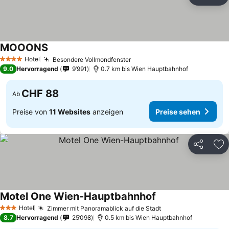
Teilen
Zu
MOOONS
Hotel
Besondere Vollmondfenster
4 Sterne
9.0
Hervorragend
9’991
0.7 km bis Wien Hauptbahnhof
CHF 88
Ab
Preise von
11 Websites
anzeigen
Preise sehen
Teilen
Zu
Motel One Wien-Hauptbahnhof
Hotel
Zimmer mit Panoramablick auf die Stadt
3 Sterne
8.7
Hervorragend
25’098
0.5 km bis Wien Hauptbahnhof