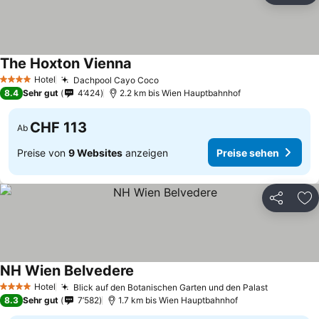
The Hoxton Vienna
Hotel
Dachpool Cayo Coco
4 Sterne
8.4
Sehr gut
4’424
2.2 km bis Wien Hauptbahnhof
CHF 113
Ab
Preise von
9 Websites
anzeigen
Preise sehen
Teilen
Zu
NH Wien Belvedere
Hotel
Blick auf den Botanischen Garten und den Palast
4 Sterne
8.3
Sehr gut
7’582
1.7 km bis Wien Hauptbahnhof