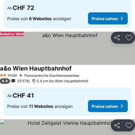
CHF 72
Ab
Preise von
6 Websites
anzeigen
Preise sehen
Beliebte Wahl
Teilen
Zu
a&o Wien Hauptbahnhof
Hotel
Panoramische Dachterrassenbar
2 Sterne
6.9
35’578
0.4 km bis Wien Hauptbahnhof
CHF 41
Ab
Preise von
11 Websites
anzeigen
Preise sehen
Teilen
Zu