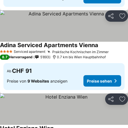
Teilen
Zu
Adina Serviced Apartments Vienna
Serviced apartment
Praktische Kochnischen im Zimmer
4 Sterne
8.7
Hervorragend
5’893
0.7 km bis Wien Hauptbahnhof
CHF 91
Ab
Preise von
9 Websites
anzeigen
Preise sehen
Teilen
Zu