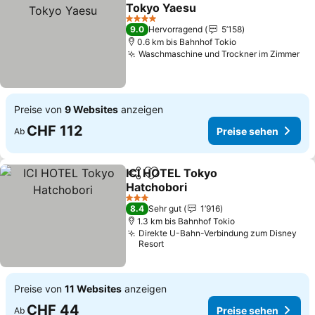
Teilen
Zu Favoriten hinzufügen
Tokyo Yaesu
4 Sterne
9.0
Hervorragend
5’158
0.6 km bis Bahnhof Tokio
Waschmaschine und Trockner im Zimmer
Preise von
9 Websites
anzeigen
CHF 112
Preise sehen
Ab
ICI HOTEL Tokyo
Teilen
Zu Favoriten hinzufügen
Hatchobori
3 Sterne
8.4
Sehr gut
1’916
1.3 km bis Bahnhof Tokio
Direkte U-Bahn-Verbindung zum Disney
Resort
Preise von
11 Websites
anzeigen
CHF 44
Preise sehen
Ab