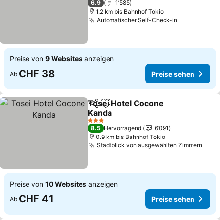
6.9
1’585
1.2 km bis Bahnhof Tokio
Automatischer Self-Check-in
Preise von
9 Websites
anzeigen
CHF 38
Preise sehen
Ab
Tosei Hotel Cocone
Teilen
Zu Favoriten hinzufügen
Kanda
3 Sterne
8.5
Hervorragend
6’091
0.9 km bis Bahnhof Tokio
Stadtblick von ausgewählten Zimmern
Preise von
10 Websites
anzeigen
CHF 41
Preise sehen
Ab