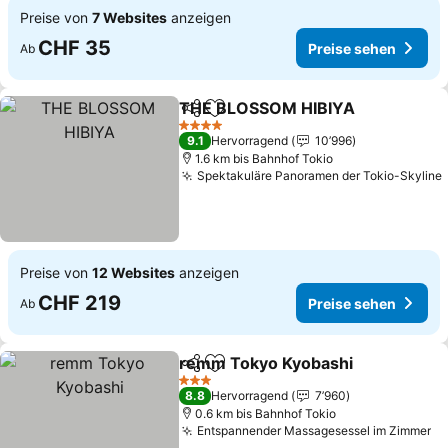
Preise von
7 Websites
anzeigen
CHF 35
Preise sehen
Ab
THE BLOSSOM HIBIYA
Teilen
Zu Favoriten hinzufügen
4 Sterne
9.1
Hervorragend
10’996
1.6 km bis Bahnhof Tokio
Spektakuläre Panoramen der Tokio-Skyline
Preise von
12 Websites
anzeigen
CHF 219
Preise sehen
Ab
remm Tokyo Kyobashi
Teilen
Zu Favoriten hinzufügen
3 Sterne
8.8
Hervorragend
7’960
0.6 km bis Bahnhof Tokio
Entspannender Massagesessel im Zimmer