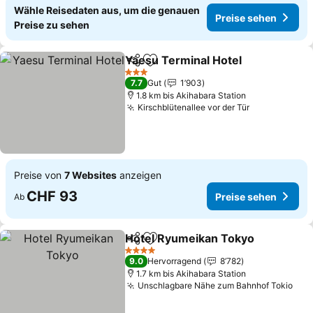
Wähle Reisedaten aus, um die genauen
Preise sehen
Preise zu sehen
Yaesu Terminal Hotel
Teilen
Zu Favoriten hinzufügen
3 Sterne
7.7
Gut
1’903
1.8 km bis Akihabara Station
Kirschblütenallee vor der Tür
Preise von
7 Websites
anzeigen
CHF 93
Preise sehen
Ab
Hotel Ryumeikan Tokyo
Teilen
Zu Favoriten hinzufügen
4 Sterne
9.0
Hervorragend
8’782
1.7 km bis Akihabara Station
Unschlagbare Nähe zum Bahnhof Tokio