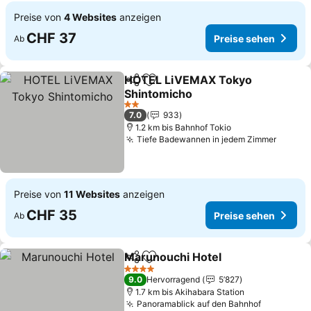
Preise von
4 Websites
anzeigen
CHF 37
Preise sehen
Ab
HOTEL LiVEMAX Tokyo
Teilen
Zu Favoriten hinzufügen
Shintomicho
2 Sterne
7.0
933
1.2 km bis Bahnhof Tokio
Tiefe Badewannen in jedem Zimmer
Preise von
11 Websites
anzeigen
CHF 35
Preise sehen
Ab
Marunouchi Hotel
Teilen
Zu Favoriten hinzufügen
4 Sterne
9.0
Hervorragend
5’827
1.7 km bis Akihabara Station
Panoramablick auf den Bahnhof