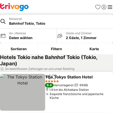
Favoriten
Einlog
Me
Reiseziel
Bahnhof Tokio, Tokio
An-/Abreise
Gäste und Zimmer
Daten wählen
2 Gäste, 1 Zimmer
Sortieren
Filtern
Karte
Hotels Tokio nahe Bahnhof Tokio (Tokio,
Japan)
So beeinflussen Zahlungen an uns unser Ranking
The Tokyo Station Hotel
Teilen
Zu Favoriten hinzufügen
5 Sterne
9.4
Hervorragend
9’499
1.9 km bis Akihabara Station
Exquisite französische und japanische
Küche