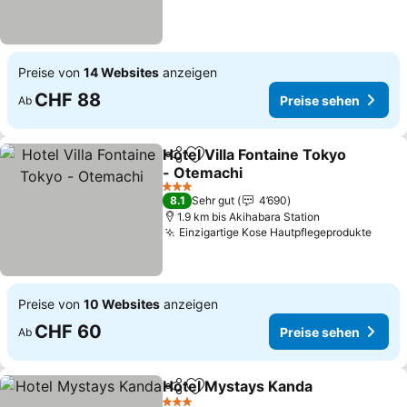
Preise von
14 Websites
anzeigen
CHF 88
Preise sehen
Ab
Hotel Villa Fontaine Tokyo
Teilen
Zu Favoriten hinzufügen
- Otemachi
3 Sterne
8.1
Sehr gut
4’690
1.9 km bis Akihabara Station
Einzigartige Kose Hautpflegeprodukte
Preise von
10 Websites
anzeigen
CHF 60
Preise sehen
Ab
Hotel Mystays Kanda
Teilen
Zu Favoriten hinzufügen