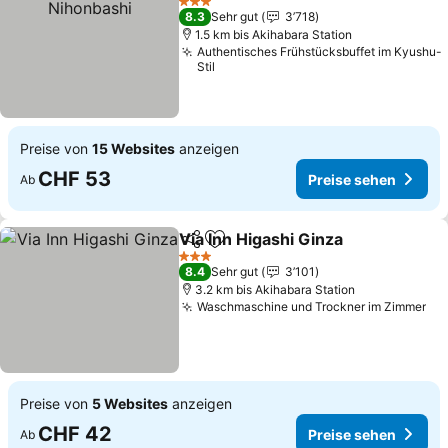
3 Sterne
8.3
Sehr gut
3’718
1.5 km bis Akihabara Station
Authentisches Frühstücksbuffet im Kyushu-
Stil
Preise von
15 Websites
anzeigen
CHF 53
Preise sehen
Ab
Via Inn Higashi Ginza
Teilen
Zu Favoriten hinzufügen
3 Sterne
8.4
Sehr gut
3’101
3.2 km bis Akihabara Station
Waschmaschine und Trockner im Zimmer
Preise von
5 Websites
anzeigen
CHF 42
Preise sehen
Ab