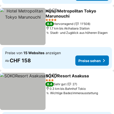
Hotel Metropolitan Tokyo
Teilen
Zu Favoriten hinzufügen
Marunouchi
4 Sterne
8.8
Hervorragend
11’508
1.7 km bis Akihabara Station
Stadt- und Zugblick aus höheren Etagen
Preise von
15 Websites
anzeigen
CHF 158
Preise sehen
Ab
SOKOResort Asakusa
Teilen
Zu Favoriten hinzufügen
3 Sterne
8.4
Sehr gut
27
0.3 km bis Bahnhof Tokio
Wichtige Badezimmerausstattung