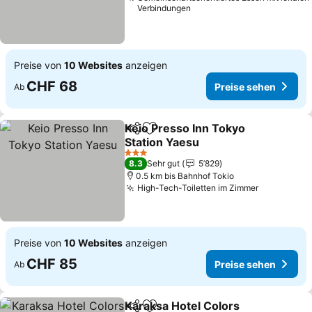
Verbindungen
Preise von
10 Websites
anzeigen
CHF 68
Preise sehen
Ab
Keio Presso Inn Tokyo
Teilen
Zu Favoriten hinzufügen
Station Yaesu
3 Sterne
8.3
Sehr gut
5’829
0.5 km bis Bahnhof Tokio
High-Tech-Toiletten im Zimmer
Preise von
10 Websites
anzeigen
CHF 85
Preise sehen
Ab
Karaksa Hotel Colors