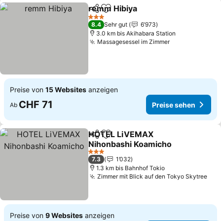
remm Hibiya
Teilen
Zu Favoriten hinzufügen
3 Sterne
8.4
Sehr gut
6’973
3.0 km bis Akihabara Station
Massagesessel im Zimmer
Preise von
15 Websites
anzeigen
CHF 71
Preise sehen
Ab
HOTEL LiVEMAX
Teilen
Zu Favoriten hinzufügen
Nihonbashi Koamicho
3 Sterne
7.3
1’032
1.3 km bis Bahnhof Tokio
Zimmer mit Blick auf den Tokyo Skytree
Preise von
9 Websites
anzeigen