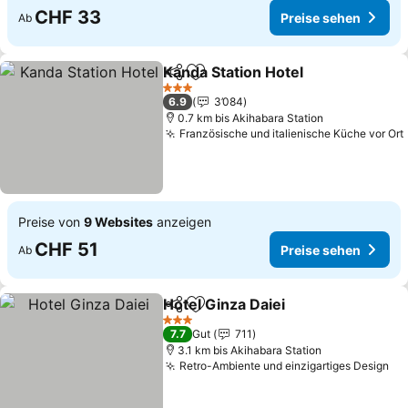
CHF 33
Preise sehen
Ab
Kanda Station Hotel
Teilen
Zu Favoriten hinzufügen
3 Sterne
6.9
3’084
0.7 km bis Akihabara Station
Französische und italienische Küche vor Ort
Preise von
9 Websites
anzeigen
CHF 51
Preise sehen
Ab
Hotel Ginza Daiei
Teilen
Zu Favoriten hinzufügen
3 Sterne
7.7
Gut
711
3.1 km bis Akihabara Station
Retro-Ambiente und einzigartiges Design