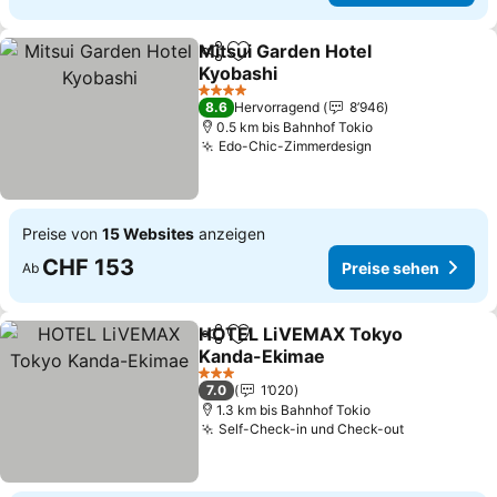
Mitsui Garden Hotel
Teilen
Zu Favoriten hinzufügen
Kyobashi
4 Sterne
8.6
Hervorragend
8’946
0.5 km bis Bahnhof Tokio
Edo-Chic-Zimmerdesign
Preise von
15 Websites
anzeigen
CHF 153
Preise sehen
Ab
HOTEL LiVEMAX Tokyo
Teilen
Zu Favoriten hinzufügen
Kanda-Ekimae
3 Sterne
7.0
1’020
1.3 km bis Bahnhof Tokio
Self-Check-in und Check-out