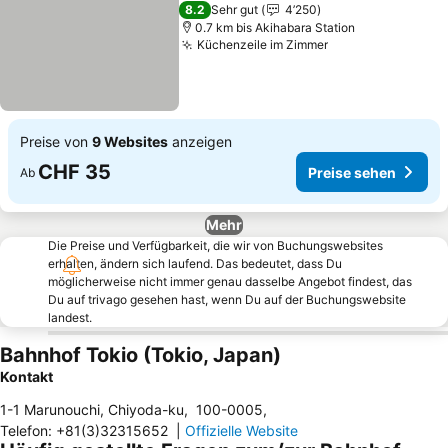
3 Sterne
8.2
Sehr gut
4’250
0.7 km bis Akihabara Station
Küchenzeile im Zimmer
Preise von
9 Websites
anzeigen
CHF 35
Preise sehen
Ab
Mehr
Die Preise und Verfügbarkeit, die wir von Buchungswebsites
erhalten, ändern sich laufend. Das bedeutet, dass Du
möglicherweise nicht immer genau dasselbe Angebot findest, das
Du auf trivago gesehen hast, wenn Du auf der Buchungswebsite
landest.
Bahnhof Tokio (Tokio, Japan)
Kontakt
1-1 Marunouchi, Chiyoda-ku
,
100-0005
,
Telefon
:
+81(3)32315652
|
Offizielle Website