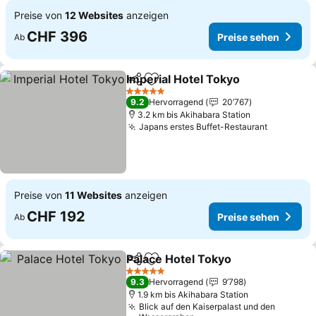
Preise von
12 Websites
anzeigen
CHF 396
Preise sehen
Ab
Imperial Hotel Tokyo
Teilen
Zu Favoriten hinzufügen
5 Sterne
9.2
Hervorragend
20’767
3.2 km bis Akihabara Station
Japans erstes Buffet-Restaurant
Preise von
11 Websites
anzeigen
CHF 192
Preise sehen
Ab
Palace Hotel Tokyo
Teilen
Zu Favoriten hinzufügen
5 Sterne
9.3
Hervorragend
9’798
1.9 km bis Akihabara Station
Blick auf den Kaiserpalast und den