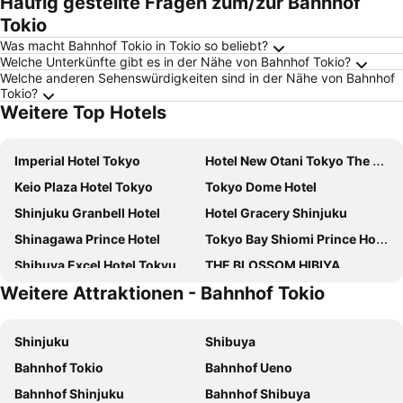
Häufig gestellte Fragen zum/zur Bahnhof
Tokio
Was macht Bahnhof Tokio in Tokio so beliebt?
Welche Unterkünfte gibt es in der Nähe von Bahnhof Tokio?
Welche anderen Sehenswürdigkeiten sind in der Nähe von Bahnhof
Tokio?
Weitere Top Hotels
Imperial Hotel Tokyo
Hotel New Otani Tokyo The Main
Keio Plaza Hotel Tokyo
Tokyo Dome Hotel
Shinjuku Granbell Hotel
Hotel Gracery Shinjuku
Shinagawa Prince Hotel
Tokyo Bay Shiomi Prince Hotel
Shibuya Excel Hotel Tokyu
THE BLOSSOM HIBIYA
Weitere Attraktionen - Bahnhof Tokio
The Royal Park Hotel Iconic Tokyo Shiodome
Hotel Groove Shinjuku
The Tokyo Station Hotel
Hotel Villa Fontaine Grand Tokyo-Shiodome
Shinjuku
Shibuya
Shinjuku Washington Hotel
HOTEL GRAPHY Shibuya
Bahnhof Tokio
Bahnhof Ueno
Mitsui Garden Hotel Jingugaien Tokyo Premier
LYURO Tokyo Kiyosumi by THE SHARE HOTELS
Bahnhof Shinjuku
Bahnhof Shibuya
Hotel Century Southern Tower
all day place shibuya