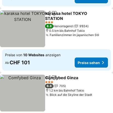
karaksa hotel TOKYO
Teilen
Zu Favoriten hinzufügen
STATION
3 Sterne
8.8
Hervorragend
9’834
0.5 km bis Bahnhof Tokio
Familienzimmer im japanischen Stil
Preise von
10 Websites
anzeigen
CHF 101
Preise sehen
Ab
Comfybed Ginza
Teilen
Zu Favoriten hinzufügen
3 Sterne
6.8
705
1.2 km bis Bahnhof Tokio
Blick auf die Skyline der Stadt