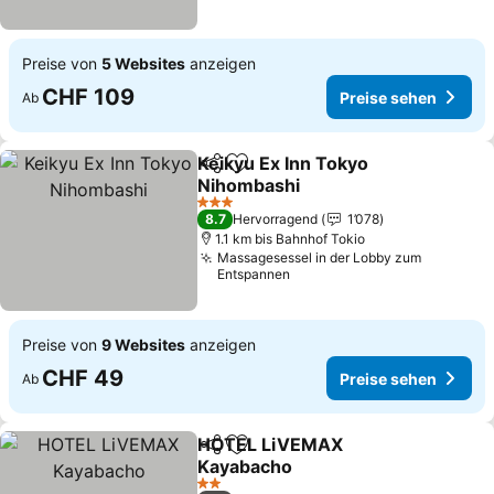
Preise von
5 Websites
anzeigen
CHF 109
Preise sehen
Ab
Keikyu Ex Inn Tokyo
Teilen
Zu Favoriten hinzufügen
Nihombashi
3 Sterne
8.7
Hervorragend
1’078
1.1 km bis Bahnhof Tokio
Massagesessel in der Lobby zum
Entspannen
Preise von
9 Websites
anzeigen
CHF 49
Preise sehen
Ab
HOTEL LiVEMAX
Teilen
Zu Favoriten hinzufügen
Kayabacho
2 Sterne