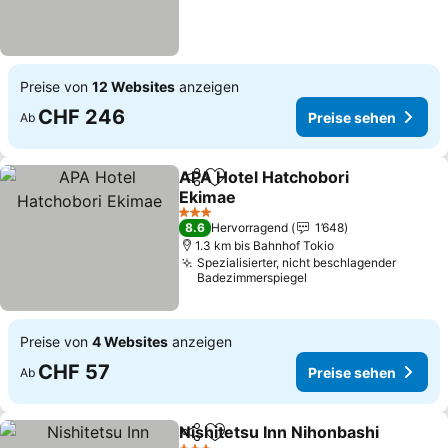
Preise von
12 Websites
anzeigen
CHF 246
Preise sehen
Ab
APA Hotel Hatchobori
Teilen
Zu Favoriten hinzufügen
Ekimae
3 Sterne
8.6
Hervorragend
1’648
1.3 km bis Bahnhof Tokio
Spezialisierter, nicht beschlagender
Badezimmerspiegel
Preise von
4 Websites
anzeigen
CHF 57
Preise sehen
Ab
Nishitetsu Inn Nihonbashi
Teilen
Zu Favoriten hinzufügen