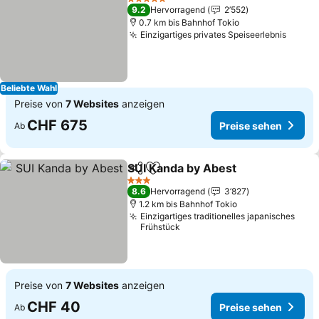
5 Sterne
9.2
Hervorragend
2’552
0.7 km bis Bahnhof Tokio
Einzigartiges privates Speiseerlebnis
Beliebte Wahl
Preise von
7 Websites
anzeigen
CHF 675
Preise sehen
Ab
SUI Kanda by Abest
Teilen
Zu Favoriten hinzufügen
3 Sterne
8.6
Hervorragend
3’827
1.2 km bis Bahnhof Tokio
Einzigartiges traditionelles japanisches
Frühstück
Preise von
7 Websites
anzeigen
CHF 40
Preise sehen
Ab