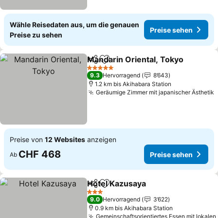
Wähle Reisedaten aus, um die genauen
Preise sehen
Preise zu sehen
Mandarin Oriental, Tokyo
Teilen
Zu Favoriten hinzufügen
5 Sterne
9.3
Hervorragend
8’643
1.2 km bis Akihabara Station
Geräumige Zimmer mit japanischer Ästhetik
Preise von
12 Websites
anzeigen
CHF 468
Preise sehen
Ab
Hotel Kazusaya
Teilen
Zu Favoriten hinzufügen
3 Sterne
9.0
Hervorragend
3’622
0.9 km bis Akihabara Station
Gemeinschaftsorientiertes Essen mit lokalen