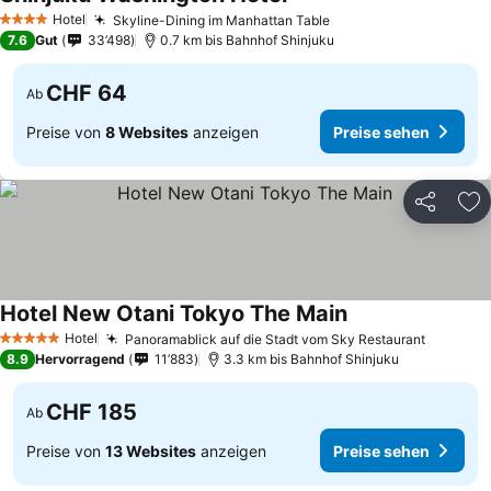
Preise sehen
Hotel
Skyline-Dining im Manhattan Table
Preise sehen
4 Sterne
7.6
Gut
33’498
0.7 km bis Bahnhof Shinjuku
CHF 64
Ab
Preise von
8 Websites
anzeigen
Preise sehen
Teilen
Zu
Hotel New Otani Tokyo The Main
Preise sehen
Hotel
Panoramablick auf die Stadt vom Sky Restaurant
Preise 
5 Sterne
8.9
Hervorragend
11’883
3.3 km bis Bahnhof Shinjuku
CHF 185
Ab
Preise von
13 Websites
anzeigen
Preise sehen