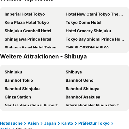
Imperial Hotel Tokyo
Hotel New Otani Tokyo The Main
Keio Plaza Hotel Tokyo
Tokyo Dome Hotel
Shinjuku Granbell Hotel
Hotel Gracery Shinjuku
Shinagawa Prince Hotel
Tokyo Bay Shiomi Prince Hotel
Shibuya Excel Hotel Tokyu
THE BLOSSOM HIBIYA
Weitere Attraktionen - Shibuya
The Royal Park Hotel Iconic Tokyo Shiodome
Hotel Groove Shinjuku
The Tokyo Station Hotel
Hotel Villa Fontaine Grand Tokyo-Shiodome
Shinjuku
Shibuya
Shinjuku Washington Hotel
HOTEL GRAPHY Shibuya
Bahnhof Tokio
Bahnhof Ueno
Mitsui Garden Hotel Jingugaien Tokyo Premier
LYURO Tokyo Kiyosumi by THE SHARE HOTELS
Bahnhof Shinjuku
Bahnhof Shibuya
Hotel Century Southern Tower
all day place shibuya
Ginza Station
Bahnhof Asakusa
Hotel Sunroute Plaza Shinjuku
APA Hotel & Resort Ryogoku Ekimae Tower
Narita International Airport
Internationaler Flughafen Tokio-Haneda
Park Hotel Tokyo
Hotel Metropolitan Edmont Tokyo
Akihabara Station
Tokyo Disneyland
Hotel Niwa Tokyo
Hotel New Otani Tokyo Garden Tower
Shimbashi Metro Station
Kawaguchiko
Hotel Metropolitan Tokyo Marunouchi
Dai-ichi Hotel Tokyo
Hotelsuche
Asien
Japan
Kanto
Präfektur Tokyo