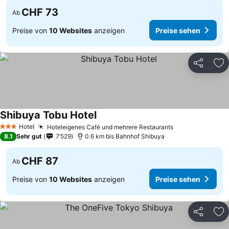
CHF 73
Ab
Preise von
10 Websites
anzeigen
Preise sehen
Teilen
Zu
Shibuya Tobu Hotel
Preise sehen
Hotel
Hoteleigenes Café und mehrere Restaurants
Preise sehen
3 Sterne
8.1
Sehr gut
7’529
0.6 km bis Bahnhof Shibuya
CHF 87
Ab
Preise von
10 Websites
anzeigen
Preise sehen
Teilen
Zu