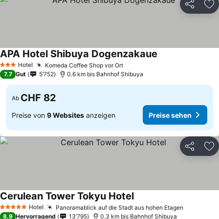
Teilen
Zu
APA Hotel Shibuya Dogenzakaue
Preise sehen
Hotel
Komeda Coffee Shop vor Ort
Preise sehen
3 Sterne
7.7
Gut
5’752
0.6 km bis Bahnhof Shibuya
CHF 82
Ab
Preise von
9 Websites
anzeigen
Preise sehen
Teilen
Zu
Cerulean Tower Tokyu Hotel
Preise sehen
Hotel
Panoramablick auf die Stadt aus hohen Etagen
Preise se
5 Sterne
8.9
Hervorragend
13’795
0.3 km bis Bahnhof Shibuya