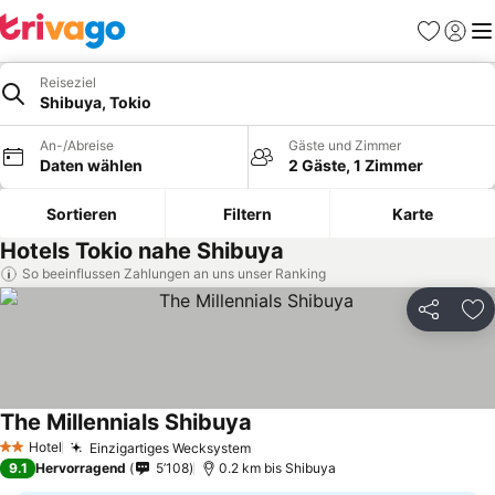
Favoriten
Einlog
Me
Reiseziel
Shibuya, Tokio
An-/Abreise
Gäste und Zimmer
Daten wählen
2 Gäste, 1 Zimmer
Sortieren
Filtern
Karte
Hotels Tokio nahe Shibuya
So beeinflussen Zahlungen an uns unser Ranking
Teilen
Zu
The Millennials Shibuya
Preise sehen
Hotel
Einzigartiges Wecksystem
Preise sehen
2 Sterne
9.1
Hervorragend
5’108
0.2 km bis Shibuya