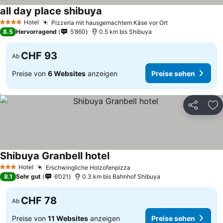
all day place shibuya
Preise sehen
Hotel
Pizzeria mit hausgemachtem Käse vor Ort
Preise sehen
4 Sterne
8.5
Hervorragend
5’860
0.5 km bis Shibuya
CHF 93
Ab
Preise von
6 Websites
anzeigen
Preise sehen
Teilen
Zu
Shibuya Granbell hotel
Preise sehen
Hotel
Erschwingliche Holzofenpizza
Preise sehen
3 Sterne
8.1
Sehr gut
6’021
0.3 km bis Bahnhof Shibuya
CHF 78
Ab
Preise von
11 Websites
anzeigen
Preise sehen