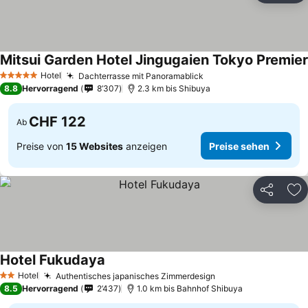
Mitsui Garden Hotel Jingugaien Tokyo Premier
Hotel
Dachterrasse mit Panoramablick
Preise sehen
5 Sterne
8.8
Hervorragend
8’307
2.3 km bis Shibuya
CHF 122
Ab
Preise von
15 Websites
anzeigen
Preise sehen
Teilen
Zu
Hotel Fukudaya
Preise sehen
Hotel
Authentisches japanisches Zimmerdesign
Preise sehen
2 Sterne
8.5
Hervorragend
2’437
1.0 km bis Bahnhof Shibuya