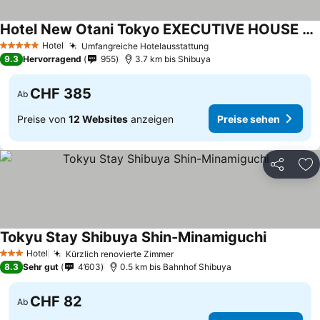
Hotel New Otani Tokyo EXECUTIVE HOUSE ZEN
Preise sehen
Hotel
Umfangreiche Hotelausstattung
Preise sehen
5 Sterne
9.3
Hervorragend
955
3.7 km bis Shibuya
CHF 385
Ab
Preise von
12 Websites
anzeigen
Preise sehen
Teilen
Zu
Tokyu Stay Shibuya Shin-Minamiguchi
Preise se
Hotel
Kürzlich renovierte Zimmer
Preise sehen
3 Sterne
8.3
Sehr gut
4’603
0.5 km bis Bahnhof Shibuya
CHF 82
Ab