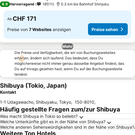
4 Sterne
8.9
Hervorragend
18’011
0.3 km bis Bahnhof Shinjuku
CHF 171
Ab
Preise von
7 Websites
anzeigen
Preise sehen
Mehr
Die Preise und Verfügbarkeit, die wir von Buchungswebsites
erhalten, ändern sich laufend. Das bedeutet, dass Du
möglicherweise nicht immer genau dasselbe Angebot findest, das
Du auf trivago gesehen hast, wenn Du auf der Buchungswebsite
landest.
Shibuya (Tokio, Japan)
Kontakt
1-1 Udagawacho, Shibuyaku, Tokyo
,
150-8010
,
Häufig gestellte Fragen zum/zur Shibuya
Was macht Shibuya in Tokio so beliebt?
Welche Unterkünfte gibt es in der Nähe von Shibuya?
Welche anderen Sehenswürdigkeiten sind in der Nähe von Shibuya?
Weitere Top Hotels