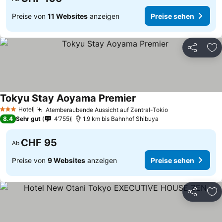
Preise von
11 Websites
anzeigen
Preise sehen
Teilen
Zu
Tokyu Stay Aoyama Premier
Preise sehen
Hotel
Atemberaubende Aussicht auf Zentral-Tokio
Preise sehen
3 Sterne
8.4
Sehr gut
4’755
1.9 km bis Bahnhof Shibuya
CHF 95
Ab
Preise von
9 Websites
anzeigen
Preise sehen
Teilen
Zu