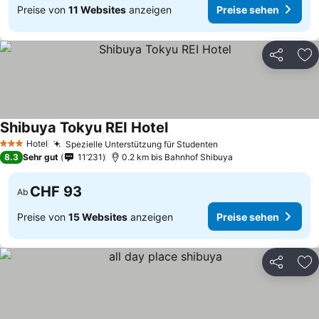
Preise von
11 Websites
anzeigen
Preise sehen
Teilen
Zu
Shibuya Tokyu REI Hotel
Preise sehen
Hotel
Spezielle Unterstützung für Studenten
Preise sehen
3 Sterne
8.3
Sehr gut
11’231
0.2 km bis Bahnhof Shibuya
CHF 93
Ab
Preise von
15 Websites
anzeigen
Preise sehen
Teilen
Zu