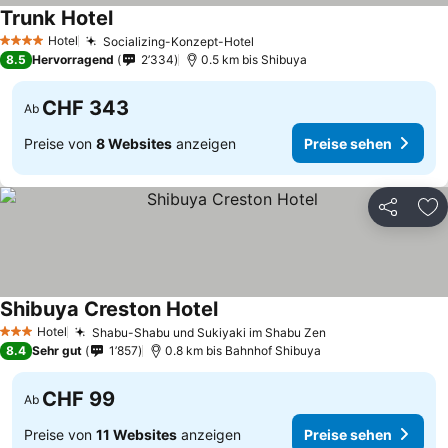
Trunk Hotel
Preise sehen
Hotel
Socializing-Konzept-Hotel
Preise sehen
4 Sterne
8.5
Hervorragend
2’334
0.5 km bis Shibuya
CHF 343
Ab
Preise von
8 Websites
anzeigen
Preise sehen
Teilen
Zu
Shibuya Creston Hotel
Preise sehen
Hotel
Shabu-Shabu und Sukiyaki im Shabu Zen
Preise sehen
3 Sterne
8.4
Sehr gut
1’857
0.8 km bis Bahnhof Shibuya
CHF 99
Ab
Preise von
11 Websites
anzeigen
Preise sehen