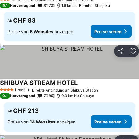
Preise sehen
3 Sterne
9.1
Hervorragend
8’278
1.9 km bis Bahnhof Shinjuku
CHF 83
Ab
Preise von
6 Websites
anzeigen
Preise sehen
Teilen
Zu
SHIBUYA STREAM HOTEL
Preise sehen
Hotel
Direkte Anbindung an Shibuya Station
Preise sehen
4 Sterne
9.1
Hervorragend
7’485
0.9 km bis Shibuya
CHF 213
Ab
Preise von
14 Websites
anzeigen
Preise sehen