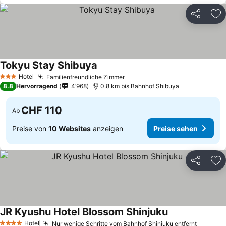
Teilen
Zu
Tokyu Stay Shibuya
Preise sehen
Hotel
Familienfreundliche Zimmer
Preise sehen
3 Sterne
8.8
Hervorragend
4’968
0.8 km bis Bahnhof Shibuya
CHF 110
Ab
Preise von
10 Websites
anzeigen
Preise sehen
Teilen
Zu
JR Kyushu Hotel Blossom Shinjuku
Preise sehen
Hotel
Nur wenige Schritte vom Bahnhof Shinjuku entfernt
Preise 