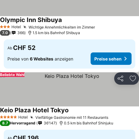
Olympic Inn Shibuya
Preise sehen
Hotel
Wichtige Annehmlichkeiten im Zimmer
Preise sehen
3 Sterne
7.0
366
1.5 km bis Bahnhof Shibuya
CHF 52
Ab
Preise von
6 Websites
anzeigen
Preise sehen
Beliebte Wahl
Teilen
Zu
Keio Plaza Hotel Tokyo
Preise sehen
Hotel
Vielfältige Gastronomie mit 11 Restaurants
Preise sehen
5 Sterne
8.7
Hervorragend
36’147
0.5 km bis Bahnhof Shinjuku
CHF 196
Ab