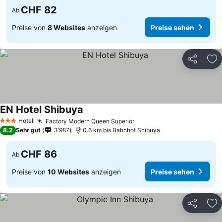
CHF 82
Ab
Preise von
8 Websites
anzeigen
Preise sehen
Teilen
Zu
EN Hotel Shibuya
Preise sehen
Hotel
Factory Modern Queen Superior
Preise sehen
3 Sterne
8.2
Sehr gut
3’987
0.6 km bis Bahnhof Shibuya
CHF 86
Ab
Preise von
10 Websites
anzeigen
Preise sehen
Teilen
Zu