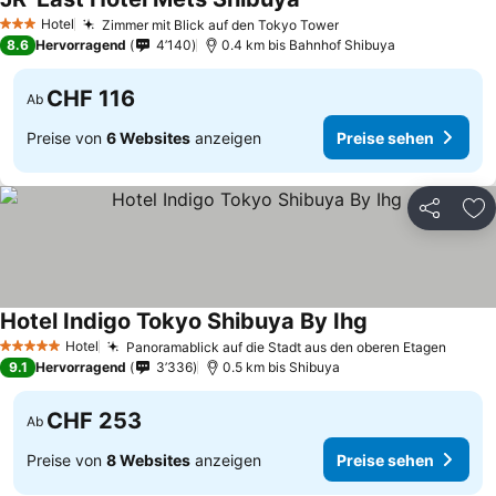
Preise sehen
Hotel
Zimmer mit Blick auf den Tokyo Tower
Preise sehen
3 Sterne
8.6
Hervorragend
4’140
0.4 km bis Bahnhof Shibuya
CHF 116
Ab
Preise von
6 Websites
anzeigen
Preise sehen
Teilen
Zu
Hotel Indigo Tokyo Shibuya By Ihg
Preise sehen
Hotel
Panoramablick auf die Stadt aus den oberen Etagen
Preis
5 Sterne
9.1
Hervorragend
3’336
0.5 km bis Shibuya
CHF 253
Ab
Preise von
8 Websites
anzeigen
Preise sehen