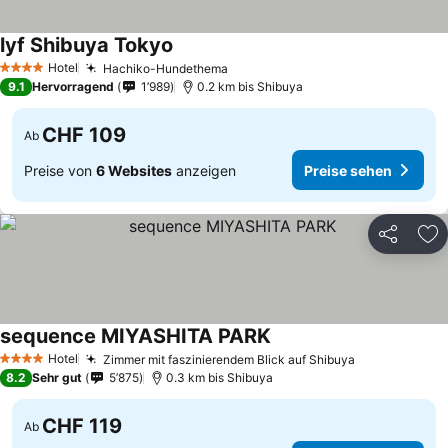
lyf Shibuya Tokyo
Preise sehen
Hotel
Hachiko-Hundethema
Preise sehen
4 Sterne
9.1
Hervorragend
1’989
0.2 km bis Shibuya
CHF 109
Ab
Preise von
6 Websites
anzeigen
Preise sehen
Teilen
Zu
sequence MIYASHITA PARK
Preise sehen
Hotel
Zimmer mit faszinierendem Blick auf Shibuya
Preise sehe
4 Sterne
8.2
Sehr gut
5’875
0.3 km bis Shibuya
CHF 119
Ab