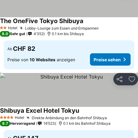
The OneFive Tokyo Shibuya
Preise sehen
Hotel
Lobby-Lounge zum Essen und Entspannen
Preise sehen
2 Sterne
8.0
Sehr gut
4’352
0.1 km bis Shibuya
CHF 82
Ab
Preise von
10 Websites
anzeigen
Preise sehen
Teilen
Zu
Shibuya Excel Hotel Tokyu
Preise sehen
Hotel
Direkte Anbindung an den Bahnhof Shibuya
Preise sehen
4 Sterne
8.7
Hervorragend
16’523
0.1 km bis Bahnhof Shibuya