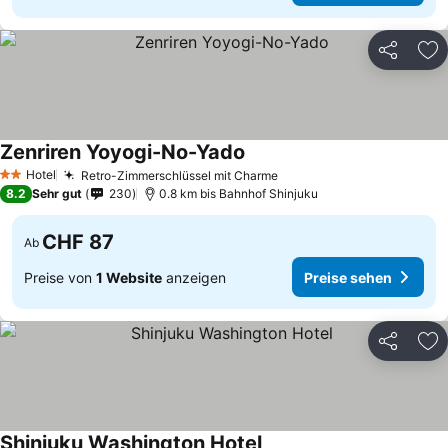
Teilen
Zu
Zenriren Yoyogi-No-Yado
Preise sehen
Hotel
Retro-Zimmerschlüssel mit Charme
Preise sehen
2 Sterne
8.2
Sehr gut
230
0.8 km bis Bahnhof Shinjuku
CHF 87
Ab
Preise von
1 Website
anzeigen
Preise sehen
Teilen
Zu
Shinjuku Washington Hotel