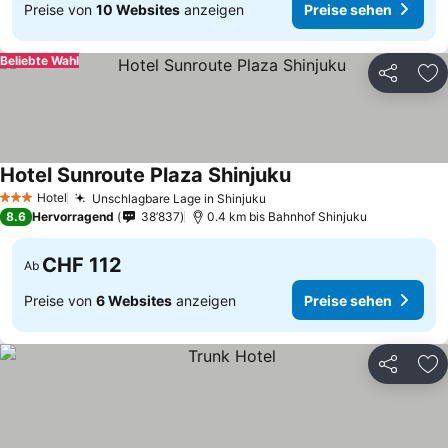
Preise von
10 Websites
anzeigen
Preise sehen
Beliebte Wahl
Teilen
Zu
Hotel Sunroute Plaza Shinjuku
Preise sehen
Hotel
Unschlagbare Lage in Shinjuku
Preise sehen
3 Sterne
8.6
Hervorragend
38’837
0.4 km bis Bahnhof Shinjuku
CHF 112
Ab
Preise von
6 Websites
anzeigen
Preise sehen
Teilen
Zu