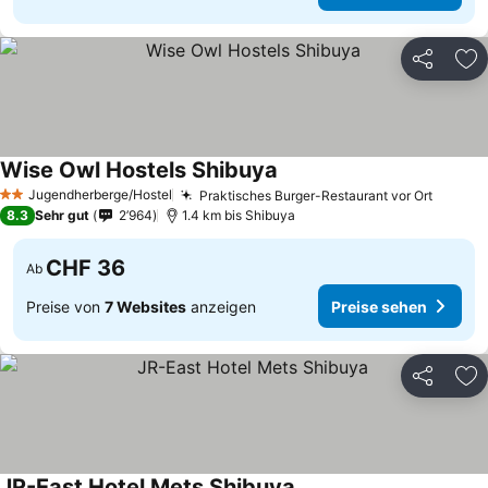
Teilen
Zu
Wise Owl Hostels Shibuya
Preise sehen
Jugendherberge/Hostel
Praktisches Burger-Restaurant vor Ort
Preise
2 Sterne
8.3
Sehr gut
2’964
1.4 km bis Shibuya
CHF 36
Ab
Preise von
7 Websites
anzeigen
Preise sehen
Teilen
Zu
JR-East Hotel Mets Shibuya