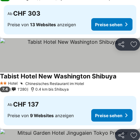
CHF 303
Ab
Preise von
13 Websites
anzeigen
Preise sehen
Teilen
Zu
Tabist Hotel New Washington Shibuya
Preise se
Hotel
Chinesisches Restaurant im Hotel
Preise sehen
2 Sterne
7.4
1’280
0.4 km bis Shibuya
CHF 137
Ab
Preise von
9 Websites
anzeigen
Preise sehen
Teilen
Zu