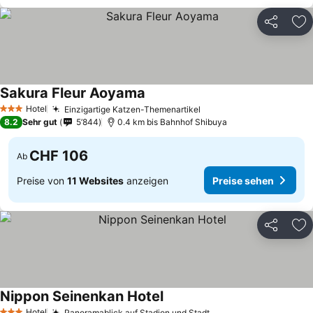
Teilen
Zu
Sakura Fleur Aoyama
Preise sehen
Hotel
Einzigartige Katzen-Themenartikel
Preise sehen
3 Sterne
8.2
Sehr gut
5’844
0.4 km bis Bahnhof Shibuya
CHF 106
Ab
Preise von
11 Websites
anzeigen
Preise sehen
Teilen
Zu
Nippon Seinenkan Hotel
Preise sehen
Hotel
Panoramablick auf Stadion und Stadt