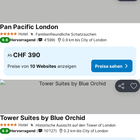
Pan Pacific London
Preise sehen
Hotel
Familienfreundliche Schatzsuchen
Preise sehen
5 Sterne
9.6
Hervorragend
4’599
0.9 km bis City of London
CHF 390
Ab
Preise von
10 Websites
anzeigen
Preise sehen
Teilen
Zu
Tower Suites by Blue Orchid
Preise sehen
Hotel
Historische Aussicht auf den Tower of London
Preise se
5 Sterne
8.9
Hervorragend
10’127
0.2 km bis City of London