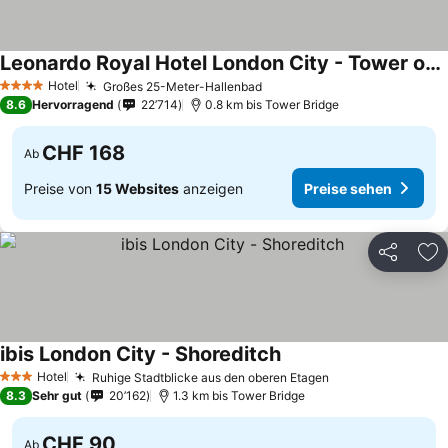
Leonardo Royal Hotel London City - Tower of London
Preise sehen
Hotel
Großes 25-Meter-Hallenbad
Preise sehen
4 Sterne
8.6
Hervorragend
22’714
0.8 km bis Tower Bridge
CHF 168
Ab
Preise von
15 Websites
anzeigen
Preise sehen
Teilen
Zu
ibis London City - Shoreditch
Preise sehen
Hotel
Ruhige Stadtblicke aus den oberen Etagen
Preise sehen
3 Sterne
8.3
Sehr gut
20’162
1.3 km bis Tower Bridge
CHF 90
Ab