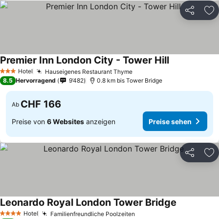
Teilen
Zu
Premier Inn London City - Tower Hill
Preise sehen
Hotel
Hauseigenes Restaurant Thyme
Preise sehen
3 Sterne
8.5
Hervorragend
9’482
0.8 km bis Tower Bridge
CHF 166
Ab
Preise von
6 Websites
anzeigen
Preise sehen
Teilen
Zu
Leonardo Royal London Tower Bridge
Preise sehe
Hotel
Familienfreundliche Poolzeiten
Preise sehen
4 Sterne