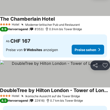
The Chamberlain Hotel
Preise sehen
Hotel
Moderner britischer Pub und Restaurant
Preise sehen
4 Sterne
8.9
Hervorragend
8’353
0.9 km bis Tower Bridge
CHF 167
Ab
Preise von
9 Websites
anzeigen
Preise sehen
Teilen
Zu
DoubleTree by Hilton London - Tower of London
Preise sehen
Hotel
Ikonische Aussicht auf die Tower Bridge
Preise sehen
4 Sterne
8.5
Hervorragend
22’416
0.7 km bis Tower Bridge