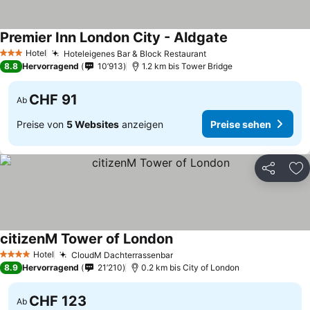
Premier Inn London City - Aldgate
Preise sehen
Hotel
Hoteleigenes Bar & Block Restaurant
Preise sehen
3 Sterne
8.8
Hervorragend
10’913
1.2 km bis Tower Bridge
CHF 91
Ab
Preise von
5 Websites
anzeigen
Preise sehen
Teilen
Zu
citizenM Tower of London
Preise sehen
Hotel
CloudM Dachterrassenbar
Preise sehen
4 Sterne
8.9
Hervorragend
21’210
0.2 km bis City of London
CHF 123
Ab