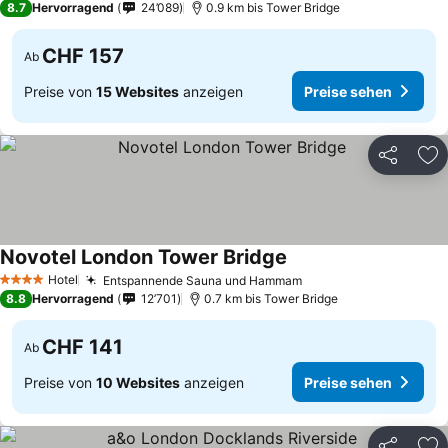
8.7
Hervorragend
24’089
0.9 km bis Tower Bridge
CHF 157
Ab
Preise von
15 Websites
anzeigen
Preise sehen
Teilen
Zu
Novotel London Tower Bridge
Preise sehen
Hotel
Entspannende Sauna und Hammam
Preise sehen
4 Sterne
8.8
Hervorragend
12’701
0.7 km bis Tower Bridge
CHF 141
Ab
Preise von
10 Websites
anzeigen
Preise sehen