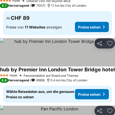
Hotel
Urbaner Chic mit Skyline-Blick
Preise sehen
4 Sterne
8.7
Hervorragend
7’007
1.1 km bis City of London
CHF 89
Ab
Preise von
11 Websites
anzeigen
Preise sehen
Teilen
Zu
hub by Premier Inn London Tower Bridge hotel
Hotel
Panoramablick auf Shard und Themse
Preise sehen
3 Sterne
8.8
Hervorragend
6’689
0.4 km bis City of London
Wähle Reisedaten aus, um die genauen
Preise sehen
Preise zu sehen
Teilen
Zu