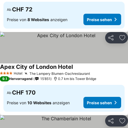
CHF 72
Ab
Preise von
8 Websites
anzeigen
Preise sehen
Teilen
Zu
Apex City of London Hotel
Preise sehen
Hotel
The Lampery Blumen-Dachrestaurant
Preise sehen
4 Sterne
9.1
Hervorragend
15’851
0.7 km bis Tower Bridge
CHF 170
Ab
Preise von
10 Websites
anzeigen
Preise sehen
Teilen
Zu