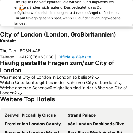
Die Preise und Verfügbarkeit, die wir von Buchungswebsites
erhalten, ändern sich laufend. Das bedeutet, dass Du
möglicherweise nicht immer genau dasselbe Angebot findest, das
Du auf trivago gesehen hast, wenn Du auf der Buchungswebsite
landest.
City of London (London, Großbritannien)
Kontakt
The City
,
EC3N 4AB
,
Telefon
:
+44(20)76063030
|
Offizielle Website
Häufig gestellte Fragen zum/zur City of
London
Was macht City of London in London so beliebt?
Welche Unterkünfte gibt es in der Nähe von City of London?
Welche anderen Sehenswürdigkeiten sind in der Nähe von City of
London?
Weitere Top Hotels
Zedwell Piccadilly Circus
Strand Palace
Premier Inn London County Hall
a&o London Docklands Riverside
Premier Inn London Waterloo - York Road
Park Plaza Westminster Bridge Hotel