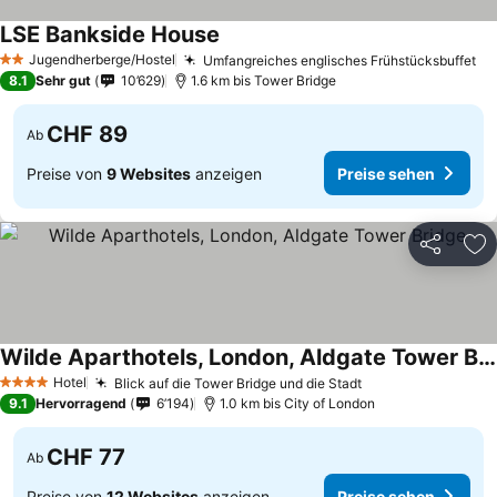
LSE Bankside House
Preise sehen
Jugendherberge/Hostel
Umfangreiches englisches Frühstücksbuffet
Pr
2 Sterne
8.1
Sehr gut
10’629
1.6 km bis Tower Bridge
CHF 89
Ab
Preise von
9 Websites
anzeigen
Preise sehen
Teilen
Zu
Wilde Aparthotels, London, Aldgate Tower Bridge
Preise sehen
Hotel
Blick auf die Tower Bridge und die Stadt
Preise sehen
4 Sterne
9.1
Hervorragend
6’194
1.0 km bis City of London
CHF 77
Ab
Preise von
12 Websites
anzeigen
Preise sehen