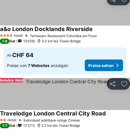
Teilen
Zu
a&o London Docklands Riverside
Preise sehen
Hotel
Terrassen-Restaurant Columbia am Fluss
Preise sehen
4 Sterne
7.8
Gut
15’426
3.0 km bis Tower Bridge
CHF 64
Ab
Preise von
7 Websites
anzeigen
Preise sehen
Beliebte Wahl
Teilen
Zu
Travelodge London Central City Road
Preise seh
Hotel
Individuell wählbare ruhige Zimmer
Preise sehen
2 Sterne
7.7
Gut
12’371
2.2 km bis Tower Bridge