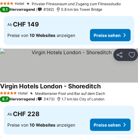
Preise sehen
Hotel
Privater Fitnessraum und Zugang zum Fitnessstudio
Preise 
4 Sterne
9.1
Hervorragend
8’582
0.8 km bis Tower Bridge
CHF 149
Ab
Preise von
10 Websites
anzeigen
Preise sehen
Teilen
Zu
Virgin Hotels London - Shoreditch
Preise sehen
Hotel
Mediterraner Pool und Bar auf dem Dach
Preise sehen
5 Sterne
8.7
Hervorragend
3’473
1.7 km bis City of London
CHF 228
Ab
Preise von
10 Websites
anzeigen
Preise sehen