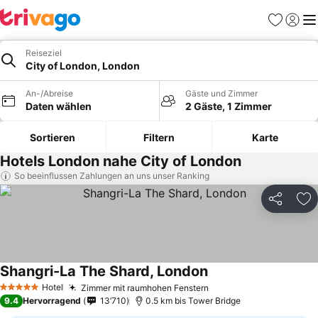
Favoriten
Einlog
Me
Reiseziel
City of London, London
An-/Abreise
Gäste und Zimmer
Daten wählen
2 Gäste, 1 Zimmer
Sortieren
Filtern
Karte
Hotels London nahe City of London
So beeinflussen Zahlungen an uns unser Ranking
Teilen
Zu
Shangri-La The Shard, London
Preise sehen
Hotel
Zimmer mit raumhohen Fenstern
Preise sehen
5 Sterne
9.4
Hervorragend
13’710
0.5 km bis Tower Bridge