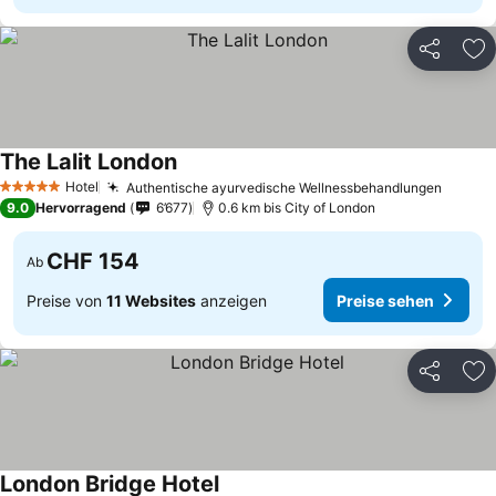
Teilen
Zu
The Lalit London
Preise sehen
Hotel
Authentische ayurvedische Wellnessbehandlungen
Preise
5 Sterne
9.0
Hervorragend
6’677
0.6 km bis City of London
CHF 154
Ab
Preise von
11 Websites
anzeigen
Preise sehen
Teilen
Zu
London Bridge Hotel