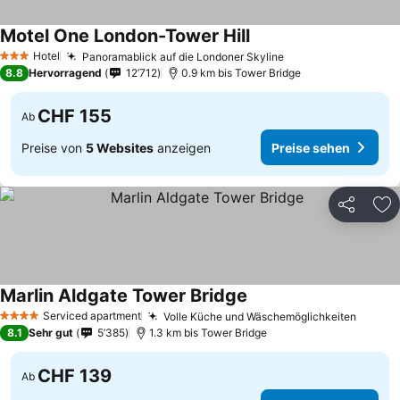
Motel One London-Tower Hill
Preise sehen
Hotel
Panoramablick auf die Londoner Skyline
Preise sehen
3 Sterne
8.8
Hervorragend
12’712
0.9 km bis Tower Bridge
CHF 155
Ab
Preise von
5 Websites
anzeigen
Preise sehen
Teilen
Zu
Marlin Aldgate Tower Bridge
Preise sehen
Serviced apartment
Volle Küche und Wäschemöglichkeiten
Preise
4 Sterne
8.1
Sehr gut
5’385
1.3 km bis Tower Bridge
CHF 139
Ab