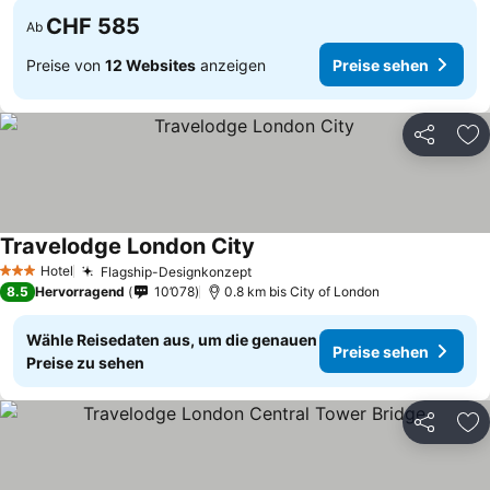
CHF 585
Ab
Preise von
12 Websites
anzeigen
Preise sehen
Teilen
Zu
Travelodge London City
Preise sehen
Hotel
Flagship-Designkonzept
Preise sehen
3 Sterne
8.5
Hervorragend
10’078
0.8 km bis City of London
Wähle Reisedaten aus, um die genauen
Preise sehen
Preise zu sehen
Teilen
Zu