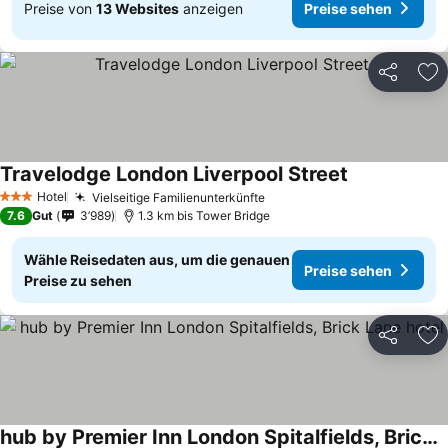
Preise von
13 Websites
anzeigen
Preise sehen
Teilen
Zu
Travelodge London Liverpool Street
Preise sehen
Hotel
Vielseitige Familienunterkünfte
Preise sehen
3 Sterne
7.6
Gut
3’989
1.3 km bis Tower Bridge
Wähle Reisedaten aus, um die genauen
Preise sehen
Preise zu sehen
Teilen
Zu
hub by Premier Inn London Spitalfields, Brick Lane hotel