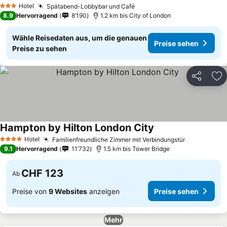
Preise sehen
Hotel
Spätabend-Lobbybar und Café
Preise sehen
3 Sterne
8.9
Hervorragend
8’190
1.2 km bis City of London
Wähle Reisedaten aus, um die genauen
Preise sehen
Preise zu sehen
Teilen
Zu
Hampton by Hilton London City
Preise sehen
Hotel
Familienfreundliche Zimmer mit Verbindungstür
Preise seh
4 Sterne
9.1
Hervorragend
11’732
1.5 km bis Tower Bridge
CHF 123
Ab
Preise von
9 Websites
anzeigen
Preise sehen
Mehr