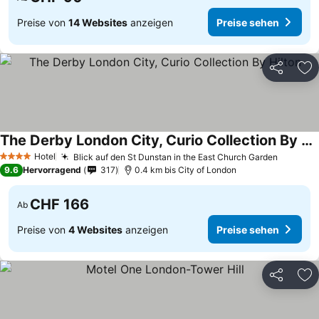
Preise von
14 Websites
anzeigen
Preise sehen
Teilen
Zu
The Derby London City, Curio Collection By Hilton
Preise sehen
Hotel
Blick auf den St Dunstan in the East Church Garden
Preise 
4 Sterne
9.6
Hervorragend
317
0.4 km bis City of London
CHF 166
Ab
Preise von
4 Websites
anzeigen
Preise sehen
Teilen
Zu