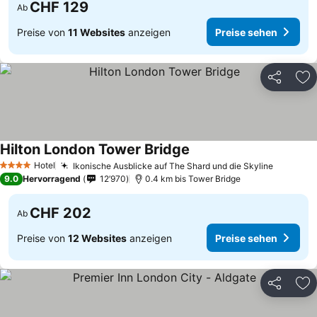
CHF 129
Ab
Preise von
11 Websites
anzeigen
Preise sehen
Teilen
Zu
Hilton London Tower Bridge
Preise sehen
Hotel
Ikonische Ausblicke auf The Shard und die Skyline
Preise 
4 Sterne
9.0
Hervorragend
12’970
0.4 km bis Tower Bridge
CHF 202
Ab
Preise von
12 Websites
anzeigen
Preise sehen
Teilen
Zu