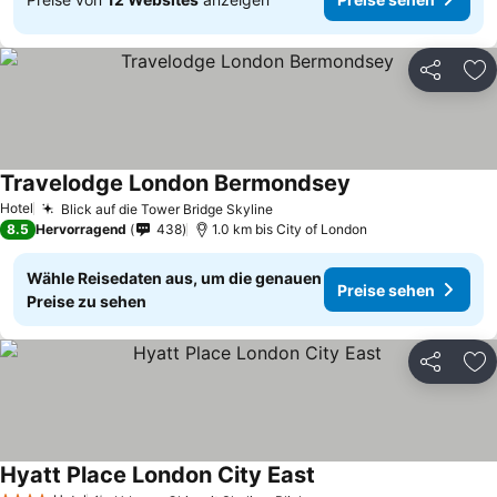
Teilen
Zu
Travelodge London Bermondsey
Preise sehen
Hotel
Blick auf die Tower Bridge Skyline
Preise sehen
8.5
Hervorragend
438
1.0 km bis City of London
Wähle Reisedaten aus, um die genauen
Preise sehen
Preise zu sehen
Teilen
Zu
Hyatt Place London City East
Preise sehen