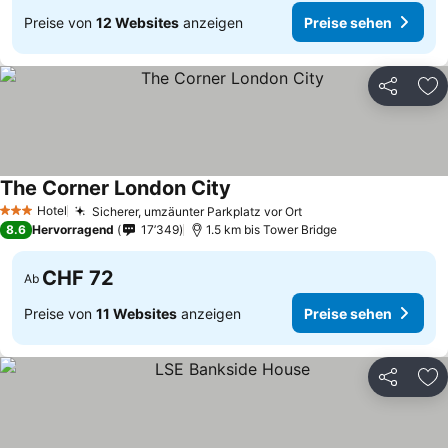
Preise von
12 Websites
anzeigen
Preise sehen
Teilen
Zu
The Corner London City
Preise sehen
Hotel
Sicherer, umzäunter Parkplatz vor Ort
Preise sehen
3 Sterne
8.6
Hervorragend
17’349
1.5 km bis Tower Bridge
CHF 72
Ab
Preise von
11 Websites
anzeigen
Preise sehen
Teilen
Zu