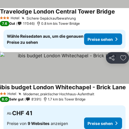
Travelodge London Central Tower Bridge
Preise
Hotel
Sichere Gepäckaufbewahrung
Preise sehen
3 Sterne
7.6
Gut
11’046
0.8 km bis Tower Bridge
Wähle Reisedaten aus, um die genauen
Preise sehen
Preise zu sehen
Teilen
Zu
ibis budget London Whitechapel - Brick Lane
P
Hotel
Moderner, praktischer Hochhaus-Aufenthalt
Preise sehen
2 Sterne
8.0
Sehr gut
8’391
1.7 km bis Tower Bridge
CHF 41
Ab
Preise von
9 Websites
anzeigen
Preise sehen