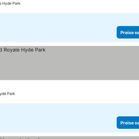
is Hyde Park
Preise s
Hyde Park
Preise s