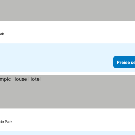
ark
Preise s
de Park