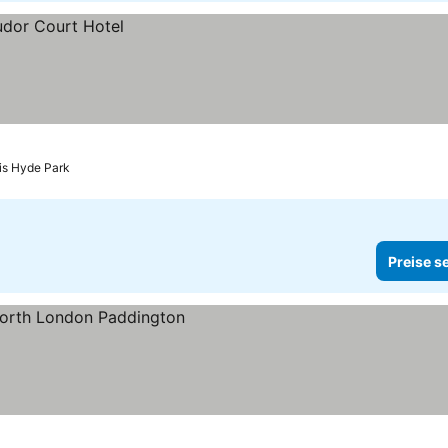
is Hyde Park
Preise s