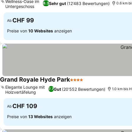
Wellness-Oase im
Sehr gut
(12’483 Bewertungen)
8.3
0.6 km b
Untergeschoss
CHF 99
Ab
Preise von
10 Websites
anzeigen
Grand Royale Hyde Park
4 Sterne
Elegante Lounge mit
Gut
(20’552 Bewertungen)
7.7
1.0 km bis 
Holzvertäfelung
CHF 109
Ab
Preise von
13 Websites
anzeigen