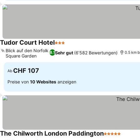
Tudor Court Hotel
3 Sterne
Blick auf den Norfolk
Sehr gut
(6’582 Bewertungen)
8.1
0.5 km b
Square Garden
CHF 107
Ab
Preise von
10 Websites
anzeigen
The Chilworth London Paddington
5 Sterne