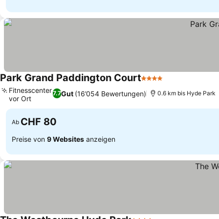
Park Grand Paddington Court
4 Sterne
Fitnesscenter
Gut
(16’054 Bewertungen)
7.7
0.6 km bis Hyde Park
vor Ort
CHF 80
Ab
Preise von
9 Websites
anzeigen