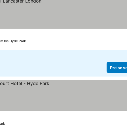
km bis Hyde Park
Preise s
Park