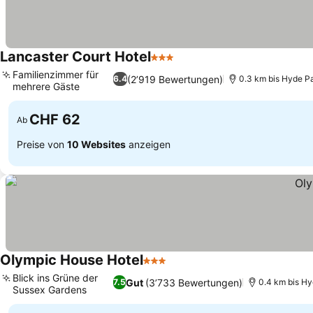
Lancaster Court Hotel
3 Sterne
Familienzimmer für
(2’919 Bewertungen)
6.4
0.3 km bis Hyde P
mehrere Gäste
CHF 62
Ab
Preise von
10 Websites
anzeigen
Olympic House Hotel
3 Sterne
Blick ins Grüne der
Gut
(3’733 Bewertungen)
7.5
0.4 km bis Hy
Sussex Gardens