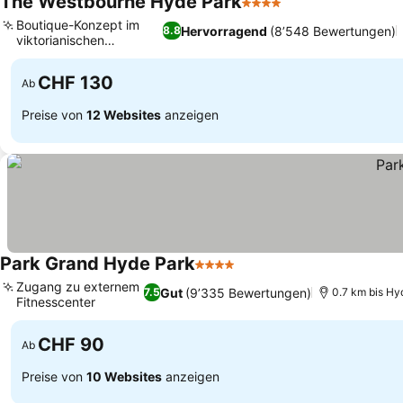
The Westbourne Hyde Park
4 Sterne
Boutique-Konzept im
Hervorragend
(8’548 Bewertungen)
8.8
viktorianischen
Stadthaus
CHF 130
Ab
Preise von
12 Websites
anzeigen
Park Grand Hyde Park
4 Sterne
Zugang zu externem
Gut
(9’335 Bewertungen)
7.5
0.7 km bis Hy
Fitnesscenter
CHF 90
Ab
Preise von
10 Websites
anzeigen