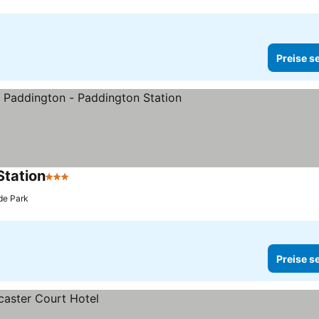
Preise s
Station
3 Sterne
de Park
Preise s