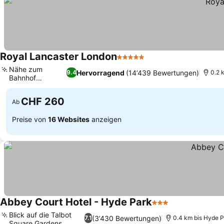
Royal Lancaster London
5 Sterne
Nähe zum
Hervorragend
(14’439 Bewertungen)
9.4
0.2 
Bahnhof
Paddington
CHF 260
Ab
Preise von
16 Websites
anzeigen
Abbey Court Hotel - Hyde Park
3 Sterne
Blick auf die Talbot
(3’430 Bewertungen)
7.1
0.4 km bis Hyde 
Square Gardens