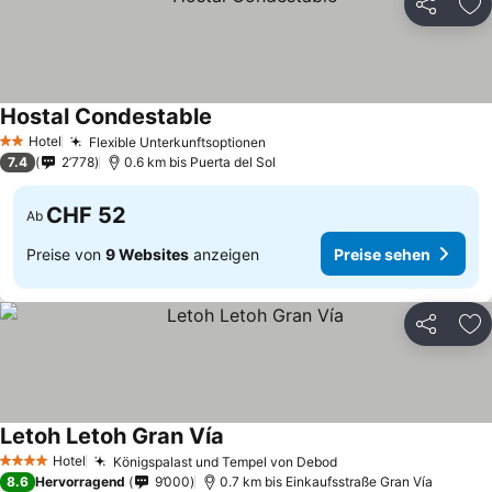
Teilen
Zu
Hostal Condestable
Preise sehen
Hotel
Flexible Unterkunftsoptionen
Preise sehen
2 Sterne
7.4
2’778
0.6 km bis Puerta del Sol
CHF 52
Ab
Preise von
9 Websites
anzeigen
Preise sehen
Teilen
Zu
Letoh Letoh Gran Vía
Preise sehen
Hotel
Königspalast und Tempel von Debod
Preise sehen
4 Sterne
8.6
Hervorragend
9’000
0.7 km bis Einkaufsstraße Gran Vía