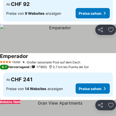
CHF 92
Ab
Preise von
9 Websites
anzeigen
Preise sehen
Teilen
Zu
Emperador
Preise sehen
Hotel
Großer saisonaler Pool auf dem Dach
Preise sehen
4 Sterne
8.7
Hervorragend
17’865
0.7 km bis Puerta del Sol
CHF 241
Ab
Preise von
14 Websites
anzeigen
Preise sehen
Beliebte Wahl
Teilen
Zu