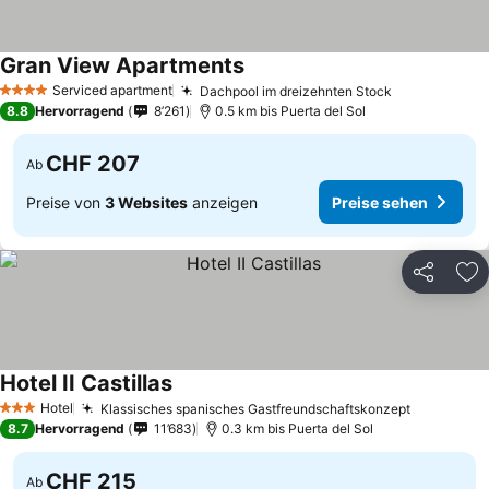
Gran View Apartments
Preise sehen
Serviced apartment
Dachpool im dreizehnten Stock
Preise sehe
4 Sterne
8.8
Hervorragend
8’261
0.5 km bis Puerta del Sol
CHF 207
Ab
Preise von
3 Websites
anzeigen
Preise sehen
Teilen
Zu
Hotel II Castillas
Preise sehen
Hotel
Klassisches spanisches Gastfreundschaftskonzept
Preise se
3 Sterne
8.7
Hervorragend
11’683
0.3 km bis Puerta del Sol
CHF 215
Ab