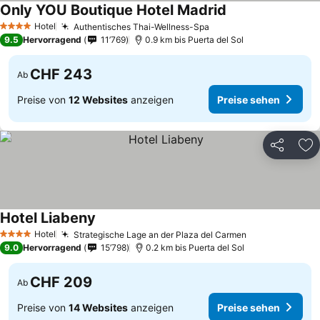
Only YOU Boutique Hotel Madrid
Preise sehen
Hotel
Authentisches Thai-Wellness-Spa
Preise sehen
4 Sterne
9.5
Hervorragend
11’769
0.9 km bis Puerta del Sol
CHF 243
Ab
Preise von
12 Websites
anzeigen
Preise sehen
Teilen
Zu
Hotel Liabeny
Preise sehen
Hotel
Strategische Lage an der Plaza del Carmen
Preise sehen
4 Sterne
9.0
Hervorragend
15’798
0.2 km bis Puerta del Sol
CHF 209
Ab
Preise von
14 Websites
anzeigen
Preise sehen