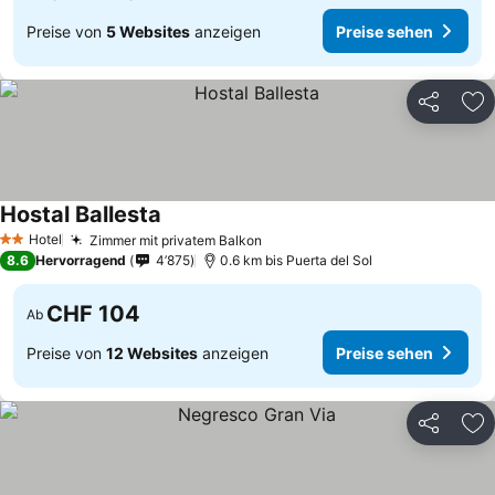
Preise von
5 Websites
anzeigen
Preise sehen
Teilen
Zu
Hostal Ballesta
Preise sehen
Hotel
Zimmer mit privatem Balkon
Preise sehen
2 Sterne
8.6
Hervorragend
4’875
0.6 km bis Puerta del Sol
CHF 104
Ab
Preise von
12 Websites
anzeigen
Preise sehen
Teilen
Zu