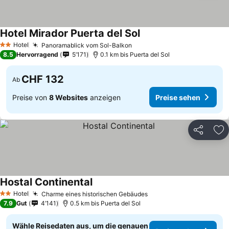
Hotel Mirador Puerta del Sol
Preise sehen
Hotel
Panoramablick vom Sol-Balkon
Preise sehen
2 Sterne
8.5
Hervorragend
5’171
0.1 km bis Puerta del Sol
CHF 132
Ab
Preise von
8 Websites
anzeigen
Preise sehen
Teilen
Zu
Hostal Continental
Preise sehen
Hotel
Charme eines historischen Gebäudes
Preise sehen
2 Sterne
7.9
Gut
4’141
0.5 km bis Puerta del Sol
Wähle Reisedaten aus, um die genauen