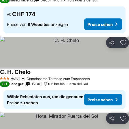
8.5
Hervorragend
6’405
0.4 km bis Puerta del Sol
CHF 174
Ab
Preise von
8 Websites
anzeigen
Preise sehen
Teilen
Zu
C. H. Chelo
Preise sehen
Hotel
Gemeinsame Terrasse zum Entspannen
Preise sehen
3 Sterne
8.1
Sehr gut
1’730
0.6 km bis Puerta del Sol
Wähle Reisedaten aus, um die genauen
Preise sehen
Preise zu sehen
Teilen
Zu