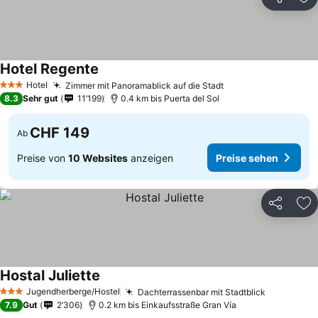
Teilen
Zu
Hotel Regente
Preise sehen
Hotel
Zimmer mit Panoramablick auf die Stadt
Preise sehen
3 Sterne
8.3
Sehr gut
11’199
0.4 km bis Puerta del Sol
CHF 149
Ab
Preise von
10 Websites
anzeigen
Preise sehen
Teilen
Zu
Hostal Juliette
Preise sehen
Jugendherberge/Hostel
Dachterrassenbar mit Stadtblick
Preise se
3 Sterne
7.9
Gut
2’306
0.2 km bis Einkaufsstraße Gran Vía