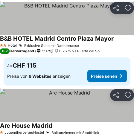
Teilen
Zu
B&B HOTEL Madrid Centro Plaza Mayor
Preise s
Hotel
Exklusive Suite mit Dachterrasse
Preise sehen
2 Sterne
8.7
Hervorragend
5’079
0.2 km bis Puerta del Sol
CHF 115
Ab
Preise von
9 Websites
anzeigen
Preise sehen
Teilen
Zu
Arc House Madrid
Preise sehen
Jugendherberge/Hostel
Balkonzimmer mit Stadtblick
Preise sehen