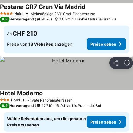
Pestana CR7 Gran Vía Madrid
Preise sehen
Hotel
Mehrstöckige 360-Grad-Dachterrasse
Preise sehen
4 Sterne
8.8
Hervorragend
9’670
0.0 km bis Einkaufsstraße Gran Vía
CHF 210
Ab
Preise von
13 Websites
anzeigen
Preise sehen
Teilen
Zu
Hotel Moderno
Preise sehen
Hotel
Private Panoramaterrassen
Preise sehen
3 Sterne
8.9
Hervorragend
12’710
0.1 km bis Puerta del Sol
Wähle Reisedaten aus, um die genauen
Preise sehen
Preise zu sehen