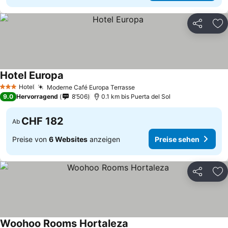
Teilen
Zu
Hotel Europa
Preise sehen
Hotel
Moderne Café Europa Terrasse
Preise sehen
3 Sterne
9.0
Hervorragend
8’506
0.1 km bis Puerta del Sol
CHF 182
Ab
Preise von
6 Websites
anzeigen
Preise sehen
Teilen
Zu
Woohoo Rooms Hortaleza