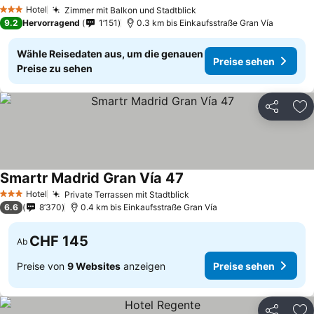
Preise sehen
Hotel
Zimmer mit Balkon und Stadtblick
Preise sehen
3 Sterne
9.2
Hervorragend
1’151
0.3 km bis Einkaufsstraße Gran Vía
Wähle Reisedaten aus, um die genauen
Preise sehen
Preise zu sehen
Teilen
Zu
Smartr Madrid Gran Vía 47
Preise sehen
Hotel
Private Terrassen mit Stadtblick
Preise sehen
3 Sterne
6.6
8’370
0.4 km bis Einkaufsstraße Gran Vía
CHF 145
Ab
Preise von
9 Websites
anzeigen
Preise sehen