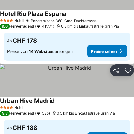
Hotel Riu Plaza Espana
Preise sehen
Hotel
Panoramische 360-Grad-Dachterrasse
Preise sehen
4 Sterne
9.0
Hervorragend
41’771
0.8 km bis Einkaufsstraße Gran Vía
CHF 178
Ab
Preise von
14 Websites
anzeigen
Preise sehen
Teilen
Zu
Urban Hive Madrid
Preise sehen
Hotel
4 Sterne
9.7
Hervorragend
535
0.5 km bis Einkaufsstraße Gran Vía
CHF 188
Ab