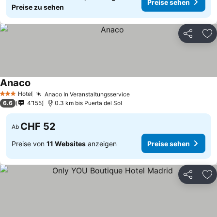
Preise sehen
Preise zu sehen
Teilen
Zu
Anaco
Preise sehen
Hotel
Anaco In Veranstaltungsservice
Preise sehen
3 Sterne
6.6
4’155
0.3 km bis Puerta del Sol
CHF 52
Ab
Preise von
11 Websites
anzeigen
Preise sehen
Teilen
Zu