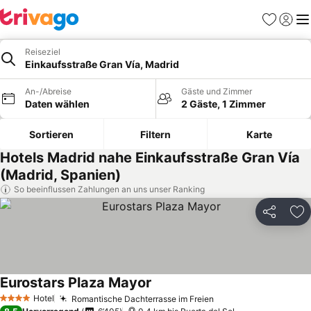
Favoriten
Einlog
Me
Reiseziel
Einkaufsstraße Gran Vía, Madrid
An-/Abreise
Gäste und Zimmer
Daten wählen
2 Gäste, 1 Zimmer
Sortieren
Filtern
Karte
Hotels Madrid nahe Einkaufsstraße Gran Vía
(Madrid, Spanien)
So beeinflussen Zahlungen an uns unser Ranking
Teilen
Zu
Eurostars Plaza Mayor
Preise sehen
Hotel
Romantische Dachterrasse im Freien
Preise sehen
4 Sterne