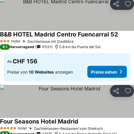
Teilen
Zu
B&B HOTEL Madrid Centro Fuencarral 52
Preise
Hotel
Dachterrasse mit Stadtblick
Preise sehen
3 Sterne
9.1
Hervorragend
6’531
0.8 km bis Puerta del Sol
CHF 156
Ab
Preise von
10 Websites
anzeigen
Preise sehen
Teilen
Zu
Four Seasons Hotel Madrid
Preise sehen
Hotel
Dachterrassen-Restaurant vom Starkoch
Preise sehen
5 Sterne
9.3
Hervorragend
1’458
0.4 km bis Einkaufsstraße Gran Vía