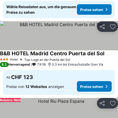
Wähle Reisedaten aus, um die genauen
Preise sehen
Preise zu sehen
Teilen
Zu
B&B HOTEL Madrid Centro Puerta del Sol
Preise
Hotel
Top-Lage an der Puerta del Sol
Preise sehen
3 Sterne
9.2
Hervorragend
7’419
0.3 km bis Einkaufsstraße Gran Vía
CHF 123
Ab
Preise von
12 Websites
anzeigen
Preise sehen
Beliebte Wahl
Teilen
Zu