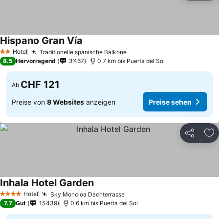
Hispano Gran Vía
Preise sehen
Hotel
Traditionelle spanische Balkone
Preise sehen
2 Sterne
8.5
Hervorragend
3’467
0.7 km bis Puerta del Sol
CHF 121
Ab
Preise von
8 Websites
anzeigen
Preise sehen
Teilen
Zu
Inhala Hotel Garden
Preise sehen
Hotel
Sky Moncloa Dachterrasse
Preise sehen
4 Sterne
7.7
Gut
15’439
0.6 km bis Puerta del Sol