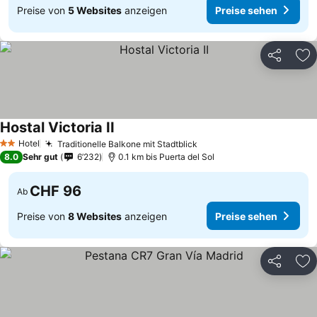
Preise von
5 Websites
anzeigen
Preise sehen
Teilen
Zu
Hostal Victoria II
Preise sehen
Hotel
Traditionelle Balkone mit Stadtblick
Preise sehen
2 Sterne
8.0
Sehr gut
6’232
0.1 km bis Puerta del Sol
CHF 96
Ab
Preise von
8 Websites
anzeigen
Preise sehen
Teilen
Zu