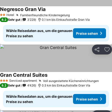
Negresco Gran Via
Preise sehen
Hotel
Familienfreundliche Kinderregelung
Preise sehen
2 Sterne
8.2
Sehr gut
3’229
0.1 km bis Einkaufsstraße Gran Vía
Wähle Reisedaten aus, um die genauen
Preise sehen
Preise zu sehen
Teilen
Zu
Gran Central Suites
Preise sehen
Serviced apartment
Voll ausgestattete Kücheneinrichtungen
Preise
3 Sterne
8.2
Sehr gut
4’426
0.5 km bis Einkaufsstraße Gran Vía
Wähle Reisedaten aus, um die genauen
Preise sehen
Preise zu sehen