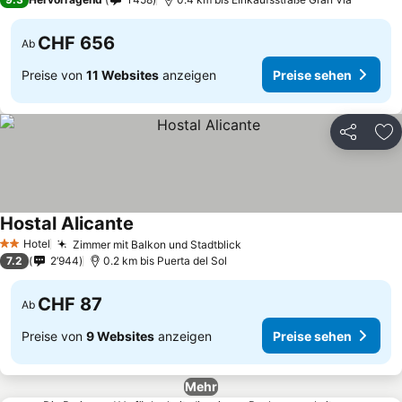
CHF 656
Ab
Preise von
11 Websites
anzeigen
Preise sehen
Teilen
Zu
Hostal Alicante
Preise sehen
Hotel
Zimmer mit Balkon und Stadtblick
Preise sehen
2 Sterne
7.2
2’944
0.2 km bis Puerta del Sol
CHF 87
Ab
Preise von
9 Websites
anzeigen
Preise sehen
Mehr