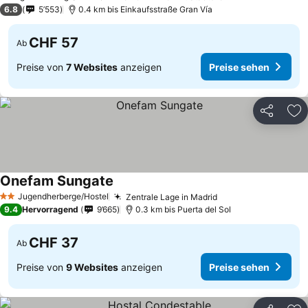
1 Sterne
6.8
5’553
0.4 km bis Einkaufsstraße Gran Vía
CHF 57
Ab
Preise von
7 Websites
anzeigen
Preise sehen
Teilen
Zu
Onefam Sungate
Preise sehen
Jugendherberge/Hostel
Zentrale Lage in Madrid
Preise sehen
2 Sterne
9.4
Hervorragend
9’665
0.3 km bis Puerta del Sol
CHF 37
Ab
Preise von
9 Websites
anzeigen
Preise sehen