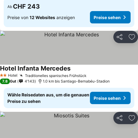
CHF 243
Ab
Preise von
12 Websites
anzeigen
Preise sehen
Teilen
Zu
Hotel Infanta Mercedes
Preise sehen
Hotel
Traditionelles spanisches Frühstück
Preise sehen
2 Sterne
7.8
Gut
4’143
1.0 km bis Santiago-Bernabéu-Stadion
Wähle Reisedaten aus, um die genauen
Preise sehen
Preise zu sehen
Teilen
Zu