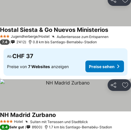
Teilen
Zu
Hostal Siesta & Go Nuevos Ministerios
Preise se
Jugendherberge/Hostel
Außenterrasse zum Entspannen
Preise se
3 Sterne
7.4
2’412
0.8 km bis Santiago-Bernabéu-Stadion
CHF 37
Ab
Preise von
7 Websites
anzeigen
Preise sehen
Teilen
Zu
NH Madrid Zurbano
Preise sehen
Hotel
Suiten mit Terrassen und Stadtblick
Preise sehen
4 Sterne
8.4
Sehr gut
8’600
1.7 km bis Santiago-Bernabéu-Stadion