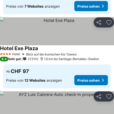
Preise von
7 Websites
anzeigen
Preise sehen
Teilen
Zu
Hotel Exe Plaza
Preise sehen
Hotel
Blick auf die ikonischen Kio Towers
Preise sehen
4 Sterne
8.4
Sehr gut
12’310
1.6 km bis Santiago-Bernabéu-Stadion
CHF 97
Ab
Preise von
12 Websites
anzeigen
Preise sehen
Teilen
Zu