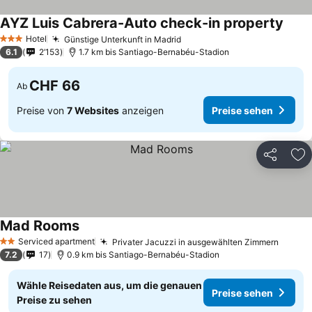
AYZ Luis Cabrera-Auto check-in property
Preis
Hotel
Günstige Unterkunft in Madrid
Preise sehen
3 Sterne
6.1
2’153
1.7 km bis Santiago-Bernabéu-Stadion
CHF 66
Ab
Preise von
7 Websites
anzeigen
Preise sehen
Teilen
Zu
Mad Rooms
Preise sehen
Serviced apartment
Privater Jacuzzi in ausgewählten Zimmern
Preise
2 Sterne
7.2
17
0.9 km bis Santiago-Bernabéu-Stadion
Wähle Reisedaten aus, um die genauen
Preise sehen
Preise zu sehen