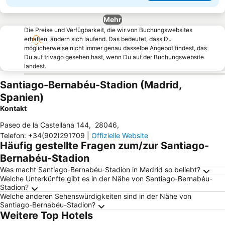
Mehr
Die Preise und Verfügbarkeit, die wir von Buchungswebsites
erhalten, ändern sich laufend. Das bedeutet, dass Du
möglicherweise nicht immer genau dasselbe Angebot findest, das
Du auf trivago gesehen hast, wenn Du auf der Buchungswebsite
landest.
Santiago-Bernabéu-Stadion (Madrid,
Spanien)
Kontakt
Paseo de la Castellana 144
,
28046
,
Telefon
:
+34(902)291709
|
Offizielle Website
Häufig gestellte Fragen zum/zur Santiago-
Bernabéu-Stadion
Was macht Santiago-Bernabéu-Stadion in Madrid so beliebt?
Welche Unterkünfte gibt es in der Nähe von Santiago-Bernabéu-
Stadion?
Welche anderen Sehenswürdigkeiten sind in der Nähe von
Santiago-Bernabéu-Stadion?
Weitere Top Hotels