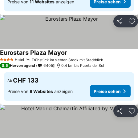
Preise von
11 Websites
anzeigen
Preise sehen
Teilen
Zu
Eurostars Plaza Mayor
Preise sehen
Hotel
Frühstück im siebten Stock mit Stadtblick
Preise sehen
4 Sterne
8.5
Hervorragend
6’405
0.4 km bis Puerta del Sol
CHF 133
Ab
Preise von
8 Websites
anzeigen
Preise sehen
Teilen
Zu