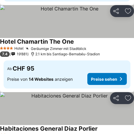
Teilen
Zu
Hotel Chamartin The One
Preise sehen
Hotel
Geräumige Zimmer mit Stadtblick
Preise sehen
4 Sterne
7.4
19’881
2.1 km bis Santiago-Bernabéu-Stadion
CHF 95
Ab
Preise von
14 Websites
anzeigen
Preise sehen
Teilen
Zu
Habitaciones General Diaz Porlier
Preise sehen