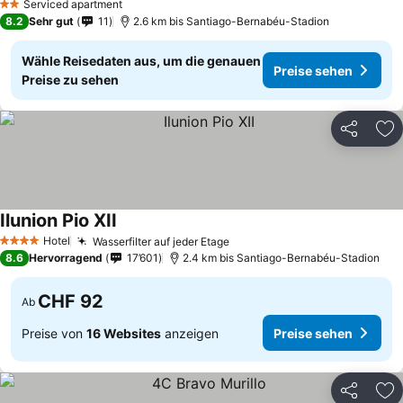
Serviced apartment
2 Sterne
8.2
Sehr gut
11
2.6 km bis Santiago-Bernabéu-Stadion
Wähle Reisedaten aus, um die genauen
Preise sehen
Preise zu sehen
Teilen
Zu
Ilunion Pio XII
Preise sehen
Hotel
Wasserfilter auf jeder Etage
Preise sehen
4 Sterne
8.6
Hervorragend
17’601
2.4 km bis Santiago-Bernabéu-Stadion
CHF 92
Ab
Preise von
16 Websites
anzeigen
Preise sehen
Teilen
Zu