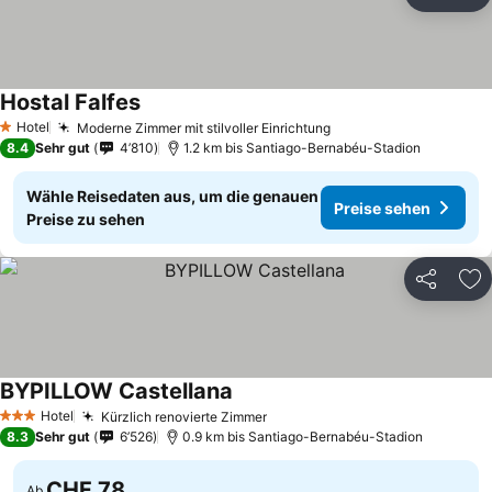
Teilen
Zu
Hostal Falfes
Preise sehen
Hotel
Moderne Zimmer mit stilvoller Einrichtung
Preise sehen
1 Sterne
8.4
Sehr gut
4’810
1.2 km bis Santiago-Bernabéu-Stadion
Wähle Reisedaten aus, um die genauen
Preise sehen
Preise zu sehen
Teilen
Zu
BYPILLOW Castellana
Preise sehen
Hotel
Kürzlich renovierte Zimmer
Preise sehen
3 Sterne
8.3
Sehr gut
6’526
0.9 km bis Santiago-Bernabéu-Stadion
CHF 78
Ab