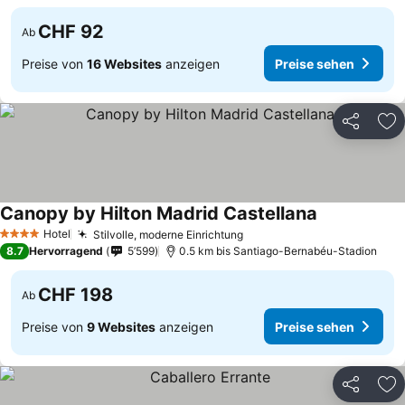
CHF 92
Ab
Preise von
16 Websites
anzeigen
Preise sehen
Teilen
Zu
Canopy by Hilton Madrid Castellana
Preise sehen
Hotel
Stilvolle, moderne Einrichtung
Preise sehen
4 Sterne
8.7
Hervorragend
5’599
0.5 km bis Santiago-Bernabéu-Stadion
CHF 198
Ab
Preise von
9 Websites
anzeigen
Preise sehen
Teilen
Zu