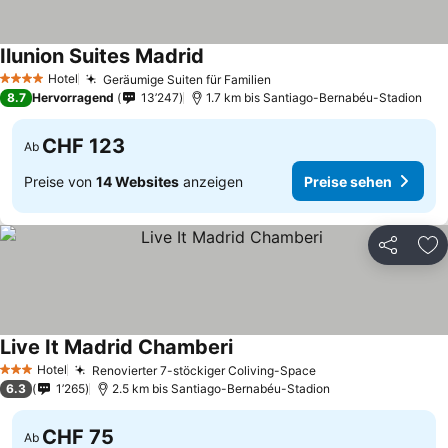
Ilunion Suites Madrid
Preise sehen
Hotel
Geräumige Suiten für Familien
Preise sehen
4 Sterne
8.7
Hervorragend
13’247
1.7 km bis Santiago-Bernabéu-Stadion
CHF 123
Ab
Preise von
14 Websites
anzeigen
Preise sehen
Teilen
Zu
Live It Madrid Chamberi
Preise sehen
Hotel
Renovierter 7-stöckiger Coliving-Space
Preise sehen
3 Sterne
6.3
1’265
2.5 km bis Santiago-Bernabéu-Stadion
CHF 75
Ab