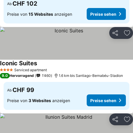
CHF 102
Ab
Preise von
15 Websites
anzeigen
Preise sehen
Teilen
Zu
Iconic Suites
Preise sehen
Serviced apartment
4 Sterne
9.0
Hervorragend
1’460
1.6 km bis Santiago-Bernabéu-Stadion
CHF 99
Ab
Preise von
3 Websites
anzeigen
Preise sehen
Teilen
Zu