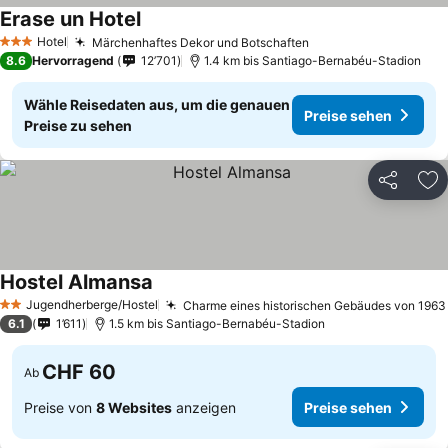
Erase un Hotel
Preise sehen
Hotel
Märchenhaftes Dekor und Botschaften
Preise sehen
3 Sterne
8.6
Hervorragend
12’701
1.4 km bis Santiago-Bernabéu-Stadion
Wähle Reisedaten aus, um die genauen
Preise sehen
Preise zu sehen
Teilen
Zu
Hostel Almansa
Preise sehen
Jugendherberge/Hostel
Charme eines historischen Gebäudes von 1963
2 Sterne
6.1
1’611
1.5 km bis Santiago-Bernabéu-Stadion
CHF 60
Ab
Preise von
8 Websites
anzeigen
Preise sehen