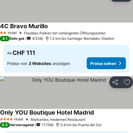
4C Bravo Murillo
Preise sehen
Hotel
Flexibles Parken mit verlängerten Öffnungszeiten
Preise sehe
2 Sterne
8.1
Sehr gut
8’338
1.3 km bis Santiago-Bernabéu-Stadion
CHF 111
Ab
Preise von
3 Websites
anzeigen
Preise sehen
Teilen
Zu
Only YOU Boutique Hotel Madrid
Preise sehen
Hotel
Markantes, modernes Restaurant
Preise sehen
4 Sterne
9.5
Hervorragend
11’769
0.9 km bis Puerta del Sol