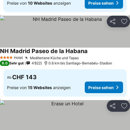
Preise von
10 Websites
anzeigen
Preise sehen
Teilen
Zu
NH Madrid Paseo de la Habana
Preise sehen
Hotel
Mediterrane Küche und Tapas
Preise sehen
4 Sterne
8.0
Sehr gut
4’822
0.6 km bis Santiago-Bernabéu-Stadion
CHF 143
Ab
Preise von
15 Websites
anzeigen
Preise sehen
Teilen
Zu