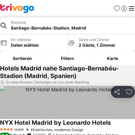
Favoriten
Einlog
Me
Reiseziel
Santiago-Bernabéu-Stadion, Madrid
An-/Abreise
Gäste und Zimmer
Daten wählen
2 Gäste, 1 Zimmer
Sortieren
Filtern
Karte
Hotels Madrid nahe Santiago-Bernabéu-
Stadion (Madrid, Spanien)
So beeinflussen Zahlungen an uns unser Ranking
Teilen
Zu
NYX Hotel Madrid by Leonardo Hotels
Preise seh
Hotel
Eklektisches, modernes Design
Preise sehen
4 Sterne