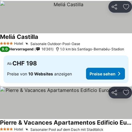
Teilen
Zu
Meliá Castilla
Preise sehen
Hotel
Saisonale Outdoor-Pool-Oase
Preise sehen
4 Sterne
9.0
Hervorragend
16’361
1.0 km bis Santiago-Bernabéu-Stadion
CHF 198
Ab
Preise von
10 Websites
anzeigen
Preise sehen
Teilen
Zu
Pierre & Vacances Apartamentos Edificio Eurobuilding 2
Preise sehen
Hotel
Saisonaler Pool auf dem Dach mit Stadtblick
Preise sehen
4 Sterne