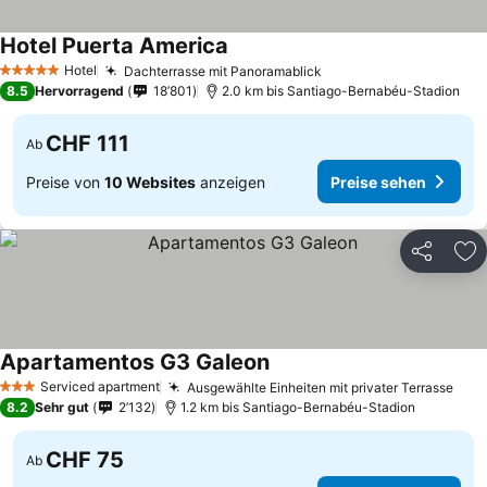
Hotel Puerta America
Preise sehen
Hotel
Dachterrasse mit Panoramablick
Preise sehen
5 Sterne
8.5
Hervorragend
18’801
2.0 km bis Santiago-Bernabéu-Stadion
CHF 111
Ab
Preise von
10 Websites
anzeigen
Preise sehen
Teilen
Zu
Apartamentos G3 Galeon
Preise sehen
Serviced apartment
Ausgewählte Einheiten mit privater Terrasse
Prei
3 Sterne
8.2
Sehr gut
2’132
1.2 km bis Santiago-Bernabéu-Stadion
CHF 75
Ab