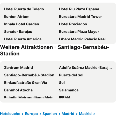
Hotel Puerta de Toledo
Hotel Riu Plaza Espana
Ilunion Atrium
Eurostars Madrid Tower
Inhala Hotel Garden
Hotel Preciados
Senator Barajas
Eurostars Plaza Mayor
Hotel Puerta America
Líbere Madrid Palacio Real
Weitere Attraktionen - Santiago-Bernabéu-
Eurostars Madrid Gran Vía
Hotel Moderno
Stadion
Emperador
NYX Hotel Madrid by Leonardo Hotels
Ibis Styles Madrid City Las Ventas
Pestana CR7 Gran Vía Madrid
Zentrum Madrid
Adolfo Suárez Madrid-Barajas Flughafen
Hotel Europa
Intercontinental Hotels Madrid By Ihg
Santiago-Bernabéu-Stadion
Puerta del Sol
Ilunion Suites Madrid
Novotel Madrid City Las Ventas
Einkaufsstraße Gran Vía
Sol
H10 Tribeca
Hotel Liabeny
Bahnhof Atocha
Salamanca
Optimi Rooms Madrid
BLESS Madrid
Estadio Metropolitano Metro Station
IFEMA
The Madrid EDITION
Hard Rock Hotel Madrid
Plaza de España (Madrid)
Chueca
UMusic Hotel Madrid
Melia Avenida de America
Malasana
Atocha
Hotelsuche
Europa
Spanien
Madrid
Madrid
Hotel Ópera
Hotel Eurostars Casa de la Lírica