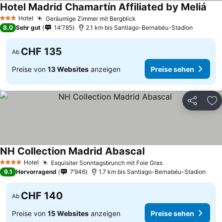
Hotel Madrid Chamartín Affiliated by Meliá
Prei
Hotel
Geräumige Zimmer mit Bergblick
Preise sehen
3 Sterne
8.0
Sehr gut
14’785
2.1 km bis Santiago-Bernabéu-Stadion
CHF 135
Ab
Preise von
13 Websites
anzeigen
Preise sehen
Teilen
Zu
NH Collection Madrid Abascal
Preise sehen
Hotel
Exquisiter Sonntagsbrunch mit Foie Gras
Preise sehen
4 Sterne
9.1
Hervorragend
7’946
1.7 km bis Santiago-Bernabéu-Stadion
CHF 140
Ab
Preise von
15 Websites
anzeigen
Preise sehen