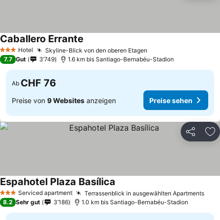
Caballero Errante
Preise sehen
Hotel
Skyline-Blick von den oberen Etagen
Preise sehen
3 Sterne
7.7
Gut
3’749
1.6 km bis Santiago-Bernabéu-Stadion
CHF 76
Ab
Preise von
9 Websites
anzeigen
Preise sehen
Teilen
Zu
Espahotel Plaza Basílica
Preise sehen
Serviced apartment
Terrassenblick in ausgewählten Apartments
Prei
3 Sterne
8.2
Sehr gut
3’186
1.0 km bis Santiago-Bernabéu-Stadion