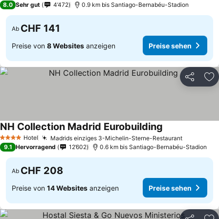
8.0
Sehr gut
4’472
0.9 km bis Santiago-Bernabéu-Stadion
CHF 141
Ab
Preise von
8 Websites
anzeigen
Preise sehen
Teilen
Zu
NH Collection Madrid Eurobuilding
Preise sehen
Hotel
Madrids einziges 3-Michelin-Sterne-Restaurant
Preise se
4 Sterne
9.1
Hervorragend
12’602
0.6 km bis Santiago-Bernabéu-Stadion
CHF 208
Ab
Preise von
14 Websites
anzeigen
Preise sehen