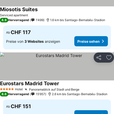
Miosotis Suites
Preise sehen
Serviced apartment
8.9
Hervorragend
1’499
1.6 km bis Santiago-Bernabéu-Stadion
CHF 117
Ab
Preise von
3 Websites
anzeigen
Preise sehen
Teilen
Zu
Eurostars Madrid Tower
Preise sehen
Hotel
Panoramablick auf Stadt und Berge
Preise sehen
5 Sterne
8.6
Hervorragend
15’957
2.6 km bis Santiago-Bernabéu-Stadion
CHF 151
Ab