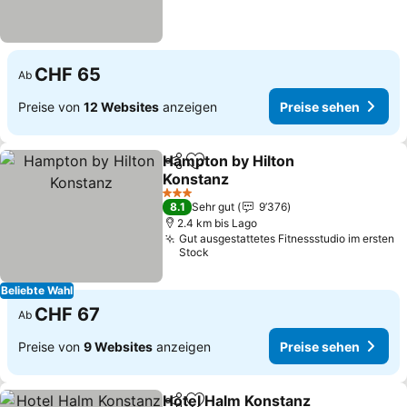
CHF 65
Ab
Preise von
12 Websites
anzeigen
Preise sehen
Hampton by Hilton
Teilen
Zu Favoriten hinzufügen
Konstanz
3 Sterne
8.1
Sehr gut
9’376
2.4 km bis Lago
Gut ausgestattetes Fitnessstudio im ersten
Stock
Beliebte Wahl
CHF 67
Ab
Preise von
9 Websites
anzeigen
Preise sehen
Hotel Halm Konstanz