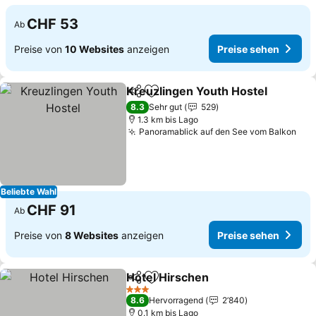
CHF 53
Ab
Preise von
10 Websites
anzeigen
Preise sehen
Kreuzlingen Youth Hostel
Teilen
Zu Favoriten hinzufügen
8.3
Sehr gut
529
1.3 km bis Lago
Panoramablick auf den See vom Balkon
Beliebte Wahl
CHF 91
Ab
Preise von
8 Websites
anzeigen
Preise sehen
Hotel Hirschen
Teilen
Zu Favoriten hinzufügen
3 Sterne
8.6
Hervorragend
2’840
0.1 km bis Lago