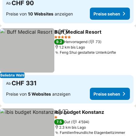
CHF 90
Ab
Preise von
10 Websites
anzeigen
Preise sehen
Buff Medical Resort
Teilen
Zu Favoriten hinzufügen
5 Sterne
9.2
Hervorragend
73
1.2 km bis Lago
Feng Shui gestaltete Unterkünfte
Beliebte Wahl
CHF 331
Ab
Preise von
5 Websites
anzeigen
Preise sehen
ibis budget Konstanz
Teilen
Zu Favoriten hinzufügen
1 Sterne
7.5
Gut
4’594
2.3 km bis Lago
Familienfreundliche Etagenbettzimmer