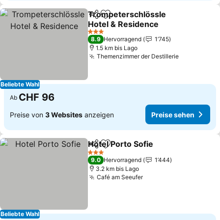
Trompeterschlössle
Teilen
Zu Favoriten hinzufügen
Hotel & Residence
3 Sterne
8.9
Hervorragend
1’745
1.5 km bis Lago
Themenzimmer der Destillerie
Beliebte Wahl
CHF 96
Ab
Preise von
3 Websites
anzeigen
Preise sehen
Hotel Porto Sofie
Teilen
Zu Favoriten hinzufügen
3 Sterne
9.0
Hervorragend
1’444
3.2 km bis Lago
Café am Seeufer
Beliebte Wahl