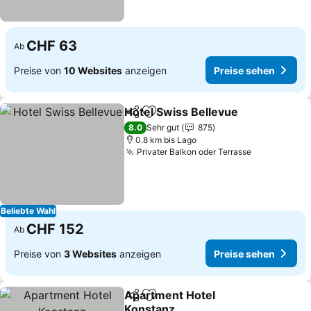
CHF 63
Ab
Preise von
10 Websites
anzeigen
Preise sehen
Hotel Swiss Bellevue
Teilen
Zu Favoriten hinzufügen
8.0
Sehr gut
875
0.8 km bis Lago
Privater Balkon oder Terrasse
Beliebte Wahl
CHF 152
Ab
Preise von
3 Websites
anzeigen
Preise sehen
Apartment Hotel
Teilen
Zu Favoriten hinzufügen
Konstanz