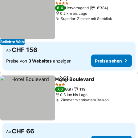
Teilen
Zu Favoriten hinzufügen
4 Sterne
8.6
Hervorragend
6’384
0.2 km bis Lago
Superior-Zimmer mit Seeblick
Beliebte Wahl
CHF 156
Ab
Preise von
3 Websites
anzeigen
Preise sehen
Hotel Boulevard
Teilen
Zu Favoriten hinzufügen
3 Sterne
7.6
Gut
119
0.3 km bis Lago
Zimmer mit privatem Balkon
CHF 66
Ab