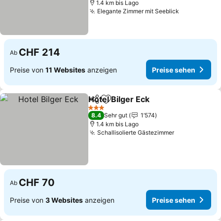
1.4 km bis Lago
Elegante Zimmer mit Seeblick
CHF 214
Ab
Preise von
11 Websites
anzeigen
Preise sehen
Hotel Bilger Eck
Teilen
Zu Favoriten hinzufügen
3 Sterne
8.4
Sehr gut
1’574
1.4 km bis Lago
Schallisolierte Gästezimmer
CHF 70
Ab
Preise von
3 Websites
anzeigen
Preise sehen