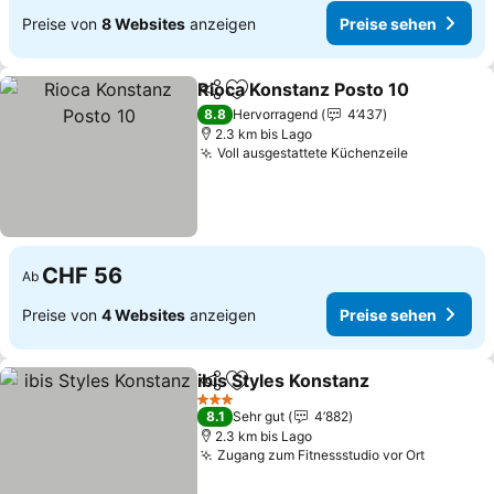
Preise von
8 Websites
anzeigen
Preise sehen
Rioca Konstanz Posto 10
Teilen
Zu Favoriten hinzufügen
8.8
Hervorragend
4’437
2.3 km bis Lago
Voll ausgestattete Küchenzeile
CHF 56
Ab
Preise von
4 Websites
anzeigen
Preise sehen
ibis Styles Konstanz
Teilen
Zu Favoriten hinzufügen
3 Sterne
8.1
Sehr gut
4’882
2.3 km bis Lago
Zugang zum Fitnessstudio vor Ort