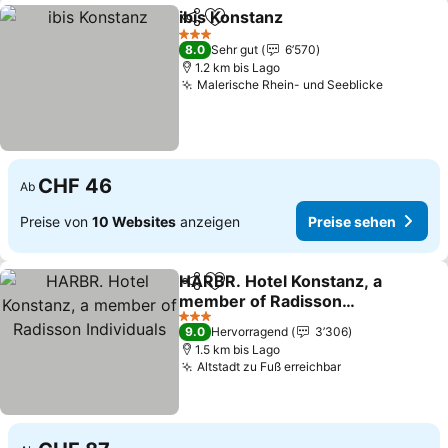
ibis Konstanz
Teilen
Zu Favoriten hinzufügen
3 Sterne
8.0
Sehr gut
6’570
1.2 km bis Lago
Malerische Rhein- und Seeblicke
CHF 46
Ab
Preise von
10 Websites
anzeigen
Preise sehen
HARBR. Hotel Konstanz, a
Teilen
Zu Favoriten hinzufügen
member of Radisson
Individuals
3 Sterne
9.0
Hervorragend
3’306
1.5 km bis Lago
Altstadt zu Fuß erreichbar