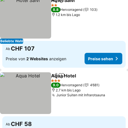
Hotel Salvi
Teilen
Zu Favoriten hinzufügen
2 Sterne
8.8
Hervorragend
103
1.2 km bis Lago
Beliebte Wahl
CHF 107
Ab
Preise von
2 Websites
anzeigen
Preise sehen
Aqua Hotel
Teilen
Zu Favoriten hinzufügen
3 Sterne
9.0
Hervorragend
4’681
2.7 km bis Lago
Junior Suiten mit Infrarotsauna
CHF 58
Ab