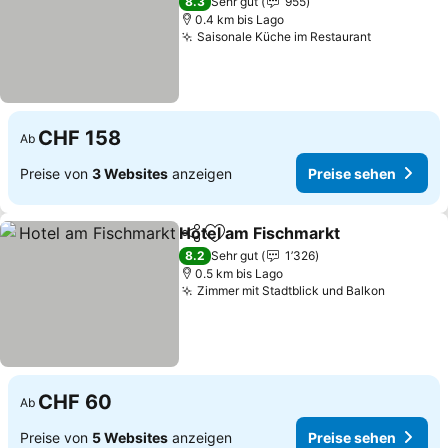
8.3
Sehr gut
955
0.4 km bis Lago
Saisonale Küche im Restaurant
CHF 158
Ab
Preise von
3 Websites
anzeigen
Preise sehen
Hotel am Fischmarkt
Teilen
Zu Favoriten hinzufügen
8.2
Sehr gut
1’326
0.5 km bis Lago
Zimmer mit Stadtblick und Balkon
CHF 60
Ab
Preise von
5 Websites
anzeigen
Preise sehen