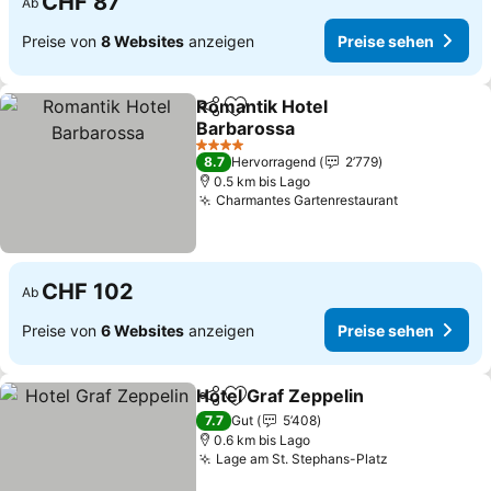
CHF 87
Ab
Preise von
8 Websites
anzeigen
Preise sehen
Romantik Hotel
Teilen
Zu Favoriten hinzufügen
Barbarossa
4 Sterne
8.7
Hervorragend
2’779
0.5 km bis Lago
Charmantes Gartenrestaurant
CHF 102
Ab
Preise von
6 Websites
anzeigen
Preise sehen
Hotel Graf Zeppelin
Teilen
Zu Favoriten hinzufügen
7.7
Gut
5’408
0.6 km bis Lago
Lage am St. Stephans-Platz