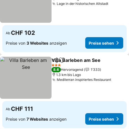
Lage in der historischen Altstadt
CHF 102
Ab
Preise von
3 Websites
anzeigen
Preise sehen
Villa Barleben am See
Teilen
Zu Favoriten hinzufügen
3 Sterne
8.6
Hervorragend
1’333
1.3 km bis Lago
Mediterran inspiriertes Restaurant
CHF 111
Ab
Preise von
7 Websites
anzeigen
Preise sehen