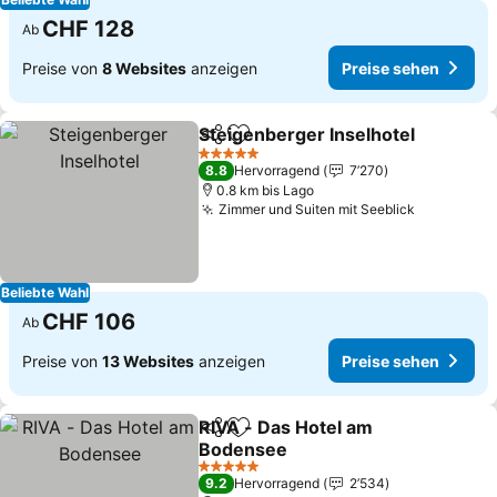
CHF 128
Ab
Preise von
8 Websites
anzeigen
Preise sehen
Steigenberger Inselhotel
Teilen
Zu Favoriten hinzufügen
5 Sterne
8.8
Hervorragend
7’270
0.8 km bis Lago
Zimmer und Suiten mit Seeblick
Beliebte Wahl
CHF 106
Ab
Preise von
13 Websites
anzeigen
Preise sehen
RIVA - Das Hotel am
Teilen
Zu Favoriten hinzufügen
Bodensee
5 Sterne
9.2
Hervorragend
2’534