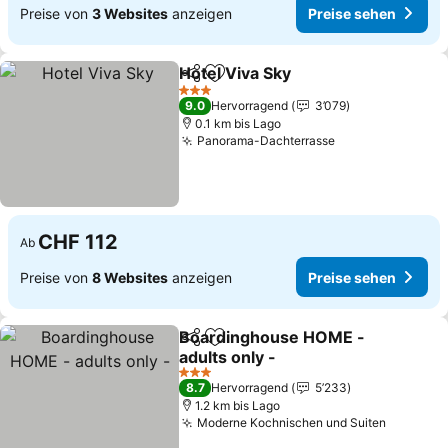
Preise von
3 Websites
anzeigen
Preise sehen
Hotel Viva Sky
Teilen
Zu Favoriten hinzufügen
3 Sterne
9.0
Hervorragend
3’079
0.1 km bis Lago
Panorama-Dachterrasse
CHF 112
Ab
Preise von
8 Websites
anzeigen
Preise sehen
Boardinghouse HOME -
Teilen
Zu Favoriten hinzufügen
adults only -
3 Sterne
8.7
Hervorragend
5’233
1.2 km bis Lago
Moderne Kochnischen und Suiten