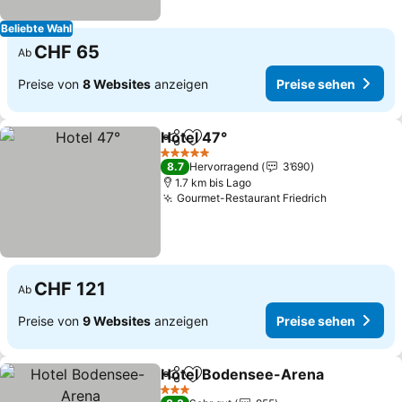
Beliebte Wahl
CHF 65
Ab
Preise von
8 Websites
anzeigen
Preise sehen
Hotel 47°
Teilen
Zu Favoriten hinzufügen
5 Sterne
8.7
Hervorragend
3’690
1.7 km bis Lago
Gourmet-Restaurant Friedrich
CHF 121
Ab
Preise von
9 Websites
anzeigen
Preise sehen
Hotel Bodensee-Arena
Teilen
Zu Favoriten hinzufügen
3 Sterne