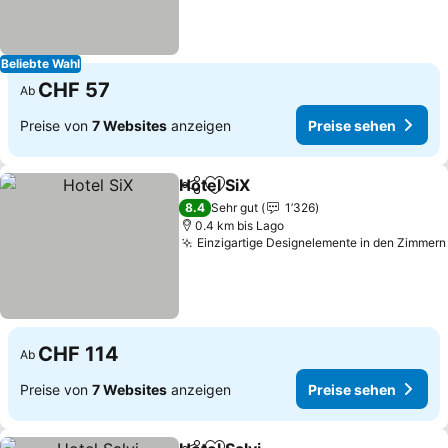
Beliebte Wahl
CHF 57
Ab
Preise von
7 Websites
anzeigen
Preise sehen
Hotel SiX
Teilen
Zu Favoriten hinzufügen
8.4
Sehr gut
1’326
0.4 km bis Lago
Einzigartige Designelemente in den Zimmern
CHF 114
Ab
Preise von
7 Websites
anzeigen
Preise sehen