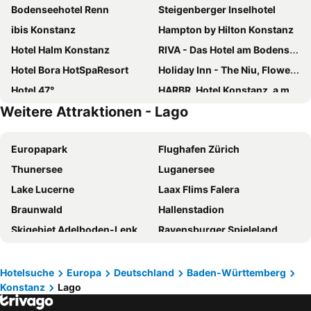
Bodenseehotel Renn
Steigenberger Inselhotel
ibis Konstanz
Hampton by Hilton Konstanz
Hotel Halm Konstanz
RIVA - Das Hotel am Bodensee
Hotel Bora HotSpaResort
Holiday Inn - The Niu, Flower Konstanz By Ihg
Hotel 47°
HARBR. Hotel Konstanz, a member of Radisson Individuals
Weitere Attraktionen - Lago
Parkhotel St. Leonhard
Hotel Kreuzlingen am Hafen
B&B Hotel Konstanz
Hotel Graf Zeppelin
Europapark
Flughafen Zürich
Hotel Bilger Eck
ibis Styles Konstanz
Thunersee
Luganersee
Flair Hotel zum Schiff
Romantik Hotel Barbarossa
Lake Lucerne
Laax Flims Falera
Hotel Traube am See
Apartment Hotel Konstanz
Braunwald
Hallenstadion
Hotel Schiff Konstanz
Hotel Viva Sky
Skigebiet Adelboden-Lenk
Ravensburger Spieleland
Seevilla
Hotel & Gästehaus Seehof
München Hauptbahnhof
Oerlikon
Hotel Maier
JUFA Hotel Meersburg
Marché de Noël
Insel Mainau
Gastehaus Centro
Seehotel Adler
Hotelsuche
Europa
Deutschland
Baden-Württemberg
Konstanz
Lago
Lago Maggiore
Rigi
Villa Barleben am See
Aqua Hotel
Walensee
Basel SBB Bahnhof