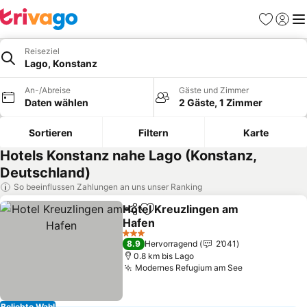
Favoriten
Einlog
Me
Reiseziel
Lago, Konstanz
An-/Abreise
Gäste und Zimmer
Daten wählen
2 Gäste, 1 Zimmer
Sortieren
Filtern
Karte
Hotels Konstanz nahe Lago (Konstanz,
Deutschland)
So beeinflussen Zahlungen an uns unser Ranking
Hotel Kreuzlingen am
Teilen
Zu Favoriten hinzufügen
Hafen
3 Sterne
8.9
Hervorragend
2’041
0.8 km bis Lago
Modernes Refugium am See
Beliebte Wahl