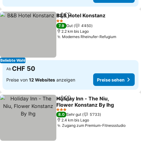
B&B Hotel Konstanz
Teilen
Zu Favoriten hinzufügen
2 Sterne
7.9
Gut
4’450
2.2 km bis Lago
Modernes Rheinufer-Refugium
Beliebte Wahl
CHF 50
Ab
Preise von
12 Websites
anzeigen
Preise sehen
Holiday Inn - The Niu,
Teilen
Zu Favoriten hinzufügen
Flower Konstanz By Ihg
3 Sterne
8.0
Sehr gut
5’733
2.4 km bis Lago
Zugang zum Premium-Fitnessstudio