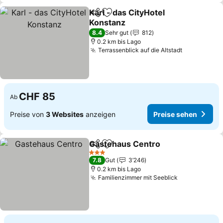
Karl - das CityHotel
Teilen
Zu Favoriten hinzufügen
Konstanz
8.4
Sehr gut
812
0.2 km bis Lago
Terrassenblick auf die Altstadt
CHF 85
Ab
Preise von
3 Websites
anzeigen
Preise sehen
Gastehaus Centro
Teilen
Zu Favoriten hinzufügen
3 Sterne
7.8
Gut
3’246
0.2 km bis Lago
Familienzimmer mit Seeblick