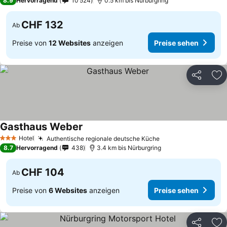
8.9
Hervorragend
10’524
0.5 km bis Nürburgring
CHF 132
Ab
Preise von
12 Websites
anzeigen
Preise sehen
Teilen
Zu
Gasthaus Weber
Hotel
Authentische regionale deutsche Küche
3 Sterne
8.7
Hervorragend
438
3.4 km bis Nürburgring
CHF 104
Ab
Preise von
6 Websites
anzeigen
Preise sehen