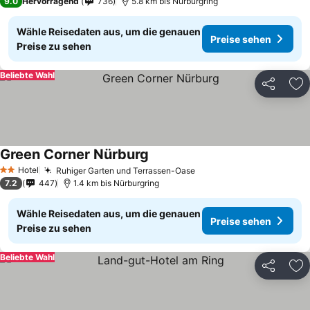
9.0
Hervorragend
736
5.8 km bis Nürburgring
Wähle Reisedaten aus, um die genauen
Preise sehen
Preise zu sehen
Beliebte Wahl
Teilen
Zu
Green Corner Nürburg
Hotel
Ruhiger Garten und Terrassen-Oase
2 Sterne
7.2
447
1.4 km bis Nürburgring
Wähle Reisedaten aus, um die genauen
Preise sehen
Preise zu sehen
Beliebte Wahl
Teilen
Zu