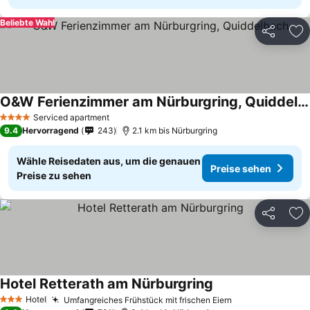
Beliebte Wahl
Teilen
Zu
O&W Ferienzimmer am Nürburgring, Quiddelbach
Serviced apartment
4 Sterne
9.4
Hervorragend
243
2.1 km bis Nürburgring
Wähle Reisedaten aus, um die genauen
Preise sehen
Preise zu sehen
Teilen
Zu
Hotel Retterath am Nürburgring
Hotel
Umfangreiches Frühstück mit frischen Eiern
3 Sterne