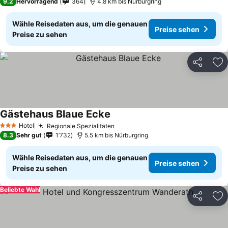
9.2
Hervorragend
364
4.8 km bis Nürburgring
Wähle Reisedaten aus, um die genauen
Preise sehen
Preise zu sehen
Teilen
Zu
Gästehaus Blaue Ecke
Hotel
Regionale Spezialitäten
3 Sterne
8.3
Sehr gut
1’732
5.5 km bis Nürburgring
Wähle Reisedaten aus, um die genauen
Preise sehen
Preise zu sehen
Beliebte Wahl
Teilen
Zu