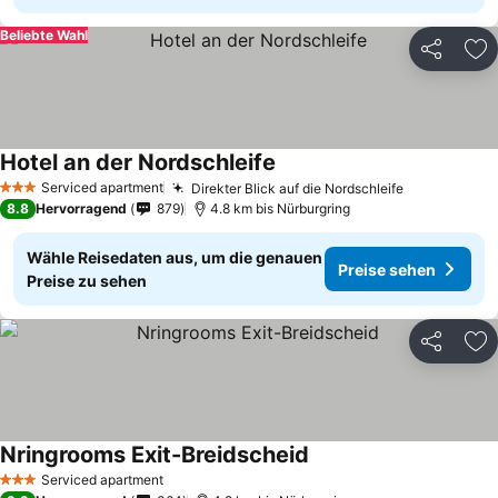
Beliebte Wahl
Teilen
Zu
Hotel an der Nordschleife
Serviced apartment
Direkter Blick auf die Nordschleife
3 Sterne
8.8
Hervorragend
879
4.8 km bis Nürburgring
Wähle Reisedaten aus, um die genauen
Preise sehen
Preise zu sehen
Teilen
Zu
Nringrooms Exit-Breidscheid
Serviced apartment
3 Sterne