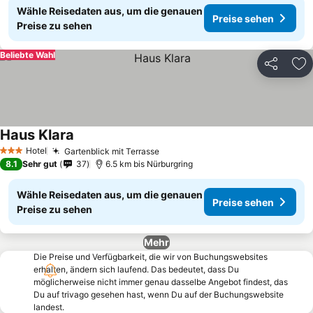
Wähle Reisedaten aus, um die genauen
Preise sehen
Preise zu sehen
Beliebte Wahl
Teilen
Zu
Haus Klara
Hotel
Gartenblick mit Terrasse
3 Sterne
8.1
Sehr gut
37
6.5 km bis Nürburgring
Wähle Reisedaten aus, um die genauen
Preise sehen
Preise zu sehen
Mehr
Die Preise und Verfügbarkeit, die wir von Buchungswebsites
erhalten, ändern sich laufend. Das bedeutet, dass Du
möglicherweise nicht immer genau dasselbe Angebot findest, das
Du auf trivago gesehen hast, wenn Du auf der Buchungswebsite
landest.