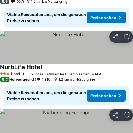
6.9
657
1.5 km bis Nürburgring
Wähle Reisedaten aus, um die genauen
Preise sehen
Preise zu sehen
Teilen
Zu
NurbLife Hotel
Hotel
Luxuriöse Bettwäsche für erholsamen Schlaf
3 Sterne
9.7
Hervorragend
1’810
1.2 km bis Nürburgring
Wähle Reisedaten aus, um die genauen
Preise sehen
Preise zu sehen
Teilen
Zu