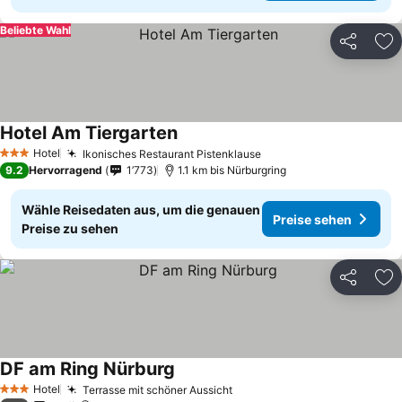
Beliebte Wahl
Teilen
Zu
Hotel Am Tiergarten
Hotel
Ikonisches Restaurant Pistenklause
3 Sterne
9.2
Hervorragend
1’773
1.1 km bis Nürburgring
Wähle Reisedaten aus, um die genauen
Preise sehen
Preise zu sehen
Teilen
Zu
DF am Ring Nürburg
Hotel
Terrasse mit schöner Aussicht
3 Sterne