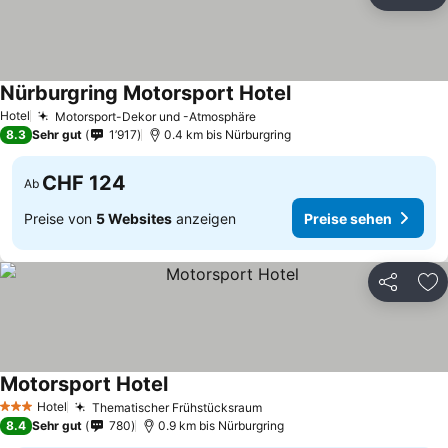
Teilen
Zu
Nürburgring Motorsport Hotel
Hotel
Motorsport-Dekor und -Atmosphäre
8.3
Sehr gut
1’917
0.4 km bis Nürburgring
CHF 124
Ab
Preise von
5 Websites
anzeigen
Preise sehen
Teilen
Zu
Motorsport Hotel
Hotel
Thematischer Frühstücksraum
3 Sterne
8.4
Sehr gut
780
0.9 km bis Nürburgring