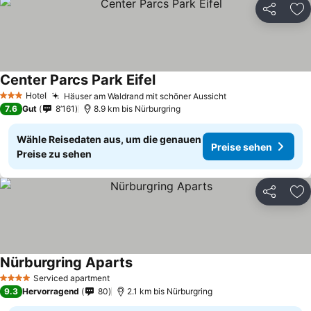
Teilen
Zu
Center Parcs Park Eifel
Hotel
Häuser am Waldrand mit schöner Aussicht
3 Sterne
7.6
Gut
8’161
8.9 km bis Nürburgring
Wähle Reisedaten aus, um die genauen
Preise sehen
Preise zu sehen
Teilen
Zu
Nürburgring Aparts
Serviced apartment
4 Sterne
9.3
Hervorragend
80
2.1 km bis Nürburgring