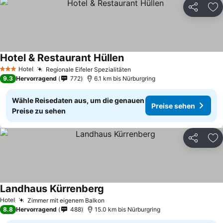
Teilen
Zu
Hotel & Restaurant Hüllen
Hotel
Regionale Eifeler Spezialitäten
3 Sterne
9.3
Hervorragend
772
6.1 km bis Nürburgring
Wähle Reisedaten aus, um die genauen
Preise sehen
Preise zu sehen
Teilen
Zu
Landhaus Kürrenberg
Hotel
Zimmer mit eigenem Balkon
8.8
Hervorragend
488
15.0 km bis Nürburgring