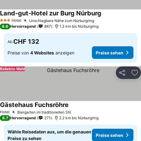
Land-gut-Hotel zur Burg Nürburg
Hotel
Unschlagbare Nähe zum Nürburgring
3 Sterne
8.6
Hervorragend
867
1.3 km bis Nürburgring
CHF 132
Ab
Preise von
4 Websites
anzeigen
Preise sehen
Beliebte Wahl
Teilen
Zu
Gästehaus Fuchsröhre
Hotel
Biergarten im traditionellen Stil
8.7
Hervorragend
271
2.2 km bis Nürburgring
Wähle Reisedaten aus, um die genauen
Preise sehen
Preise zu sehen