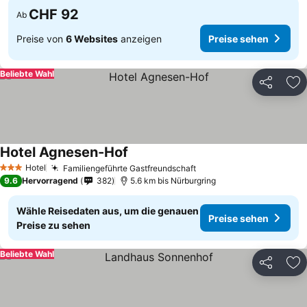
CHF 92
Ab
Preise von
6 Websites
anzeigen
Preise sehen
Beliebte Wahl
Teilen
Zu
Hotel Agnesen-Hof
Hotel
Familiengeführte Gastfreundschaft
3 Sterne
9.6
Hervorragend
382
5.6 km bis Nürburgring
Wähle Reisedaten aus, um die genauen
Preise sehen
Preise zu sehen
Beliebte Wahl
Teilen
Zu