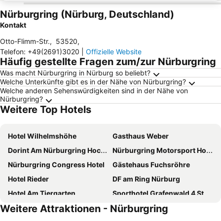
Nürburgring (Nürburg, Deutschland)
Kontakt
Otto-Flimm-Str.
,
53520
,
Telefon
:
+49(2691)3020
|
Offizielle Website
Häufig gestellte Fragen zum/zur Nürburgring
Was macht Nürburgring in Nürburg so beliebt?
Welche Unterkünfte gibt es in der Nähe von Nürburgring?
Welche anderen Sehenswürdigkeiten sind in der Nähe von
Nürburgring?
Weitere Top Hotels
Hotel Wilhelmshöhe
Gasthaus Weber
Dorint Am Nürburgring Hocheifel
Nürburgring Motorsport Hotel
Nürburgring Congress Hotel
Gästehaus Fuchsröhre
Hotel Rieder
DF am Ring Nürburg
Hotel Am Tiergarten
Sporthotel Grafenwald 4 Sterne Superior
Weitere Attraktionen - Nürburgring
Hotel am Brünnchen
Waldhotel Kurfürst