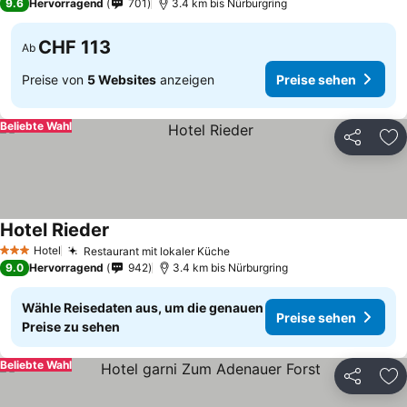
9.6
Hervorragend
701
3.4 km bis Nürburgring
CHF 113
Ab
Preise von
5 Websites
anzeigen
Preise sehen
Beliebte Wahl
Teilen
Zu
Hotel Rieder
Hotel
Restaurant mit lokaler Küche
3 Sterne
9.0
Hervorragend
942
3.4 km bis Nürburgring
Wähle Reisedaten aus, um die genauen
Preise sehen
Preise zu sehen
Beliebte Wahl
Teilen
Zu