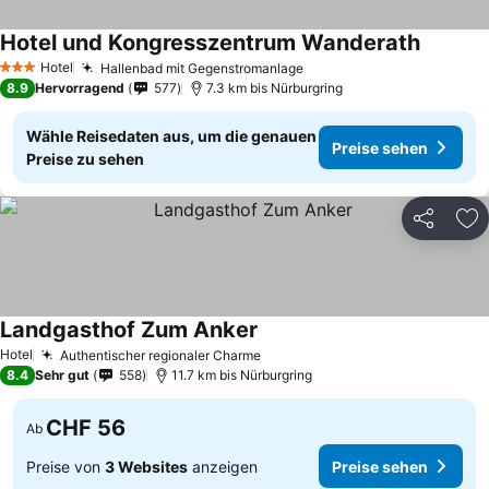
Hotel und Kongresszentrum Wanderath
Hotel
Hallenbad mit Gegenstromanlage
3 Sterne
8.9
Hervorragend
577
7.3 km bis Nürburgring
Wähle Reisedaten aus, um die genauen
Preise sehen
Preise zu sehen
Teilen
Zu
Landgasthof Zum Anker
Hotel
Authentischer regionaler Charme
8.4
Sehr gut
558
11.7 km bis Nürburgring
CHF 56
Ab
Preise von
3 Websites
anzeigen
Preise sehen