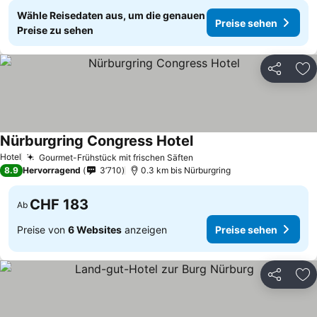
Wähle Reisedaten aus, um die genauen
Preise sehen
Preise zu sehen
Teilen
Zu
Nürburgring Congress Hotel
Hotel
Gourmet-Frühstück mit frischen Säften
8.9
Hervorragend
3’710
0.3 km bis Nürburgring
CHF 183
Ab
Preise von
6 Websites
anzeigen
Preise sehen
Teilen
Zu