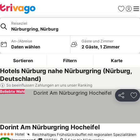
Favoriten
Einlog
Me
Reiseziel
Nürburgring, Nürburg
An-/Abreise
Gäste und Zimmer
Daten wählen
2 Gäste, 1 Zimmer
Sortieren
Filtern
Karte
Hotels Nürburg nahe Nürburgring (Nürburg,
Deutschland)
So beeinflussen Zahlungen an uns unser Ranking
Beliebte Wahl
Teilen
Zu
Dorint Am Nürburgring Hocheifel
Hotel
Reichhaltiges Frühstücksbuffet mit regionalen Spezialitäten
4 Sterne