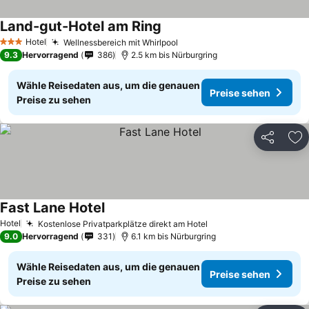
Land-gut-Hotel am Ring
Hotel
Wellnessbereich mit Whirlpool
3 Sterne
9.3
Hervorragend
386
2.5 km bis Nürburgring
Wähle Reisedaten aus, um die genauen
Preise sehen
Preise zu sehen
Teilen
Zu
Fast Lane Hotel
Hotel
Kostenlose Privatparkplätze direkt am Hotel
9.0
Hervorragend
331
6.1 km bis Nürburgring
Wähle Reisedaten aus, um die genauen
Preise sehen
Preise zu sehen