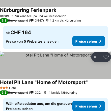
Nürburgring Ferienpark
Resort
Vulkaneifel Spa und Wellnessbereich
9.3
Hervorragend
3’447
4.2 km bis Nürburgring
CHF 164
Ab
Preise von
5 Websites
anzeigen
Preise sehen
Teilen
Zu
Hotel Pit Lane "Home of Motorsport"
Hotel
3 Sterne
9.5
Hervorragend
332
1.1 km bis Nürburgring
Wähle Reisedaten aus, um die genauen
Preise sehen
Preise zu sehen