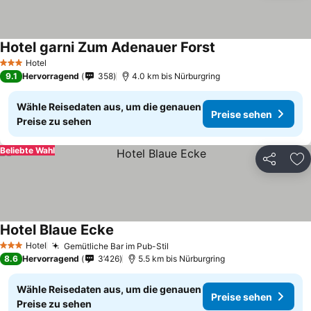
Hotel garni Zum Adenauer Forst
Hotel
3 Sterne
9.1
Hervorragend
358
4.0 km bis Nürburgring
Wähle Reisedaten aus, um die genauen
Preise sehen
Preise zu sehen
Beliebte Wahl
Teilen
Zu
Hotel Blaue Ecke
Hotel
Gemütliche Bar im Pub-Stil
3 Sterne
8.6
Hervorragend
3’426
5.5 km bis Nürburgring
Wähle Reisedaten aus, um die genauen
Preise sehen
Preise zu sehen