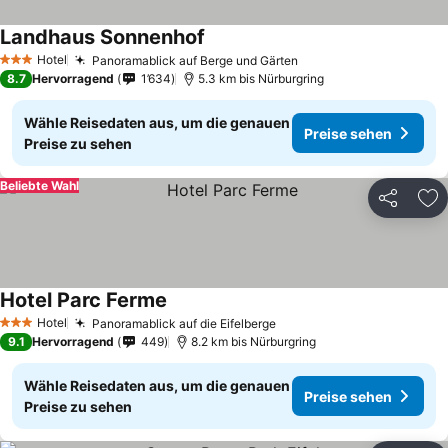
Landhaus Sonnenhof
Hotel
Panoramablick auf Berge und Gärten
3 Sterne
8.7
Hervorragend
1’634
5.3 km bis Nürburgring
Wähle Reisedaten aus, um die genauen
Preise sehen
Preise zu sehen
Beliebte Wahl
Teilen
Zu
Hotel Parc Ferme
Hotel
Panoramablick auf die Eifelberge
3 Sterne
9.1
Hervorragend
449
8.2 km bis Nürburgring
Wähle Reisedaten aus, um die genauen
Preise sehen
Preise zu sehen