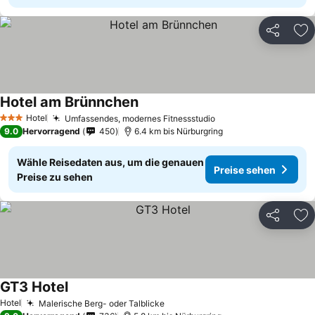
Teilen
Zu
Hotel am Brünnchen
Hotel
Umfassendes, modernes Fitnessstudio
3 Sterne
9.0
Hervorragend
450
6.4 km bis Nürburgring
Wähle Reisedaten aus, um die genauen
Preise sehen
Preise zu sehen
Teilen
Zu
GT3 Hotel
Hotel
Malerische Berg- oder Talblicke