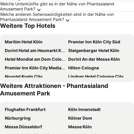
Welche Unterkünfte gibt es in der Nähe von Phantasialand
Amusement Park?
Welche anderen Sehenswürdigkeiten sind in der Nähe von
Phantasialand Amusement Park?
Weitere Top Hotels
Maritim Hotel Köln
Premier Inn Köln City Süd
Dorint Hotel am Heumarkt Köln
Steigenberger Hotel Köln
Hotel Mondial am Dom Cologne MGallery
Dorint An der Messe Köln
Premier Inn Köln City Mediapark Hotel
Hilton Cologne
Novotel Koeln City
Lindner Hotel Cologne City Plaza, part of JdV by Hyatt
Weitere Attraktionen - Phantasialand
CityClass Hotel am Dom
Cologne Marriott Hotel
Amusement Park
ibis budget Koeln Messe
NH Köln Altstadt
Hotel am Augustinerplatz
Hyatt Regency Cologne
Flughafen Frankfurt
Köln Innenstadt
Opera Hotel Köln
Pullman Cologne
Nürburgring
Kölner Dom
MEININGER Hotel Köln West
a&o Köln Neumarkt
Messe Düsseldorf
Messe Köln
Boutique 003 Köln City am Dom, Trademark Collection by Wyndham
Hotel Lyskirchen Koln