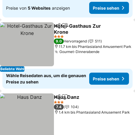
Preise von
5 Websites
anzeigen
Preise sehen
Hotel-Gasthaus Zur
Teilen
Zu Favoriten hinzufügen
Krone
3 Sterne
9.0
Hervorragend
511
11.7 km bis Phantasialand Amusement Park
Gourmet-Dinnerabende
Beliebte Wahl
Wähle Reisedaten aus, um die genauen
Preise sehen
Preise zu sehen
Haus Danz
Teilen
Zu Favoriten hinzufügen
3 Sterne
7.4
104
1.4 km bis Phantasialand Amusement Park