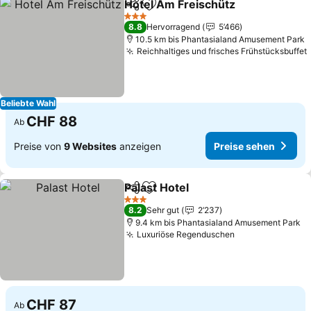
Hotel Am Freischütz
Teilen
Zu Favoriten hinzufügen
3 Sterne
8.8
Hervorragend
5’466
10.5 km bis Phantasialand Amusement Park
Reichhaltiges und frisches Frühstücksbuffet
Beliebte Wahl
CHF 88
Ab
Preise von
9 Websites
anzeigen
Preise sehen
Palast Hotel
Teilen
Zu Favoriten hinzufügen
3 Sterne
8.2
Sehr gut
2’237
9.4 km bis Phantasialand Amusement Park
Luxuriöse Regenduschen
CHF 87
Ab