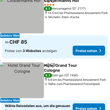
Clostermanns Hof
Teilen
Zu Favoriten hinzufügen
4 Sterne
8.5
Hervorragend
3’177
13.5 km bis Phantasialand Amusement Park
Michelin-Stern-Küche
Beliebte Wahl
CHF 85
Ab
Preise von
3 Websites
anzeigen
Preise sehen
Hotel Grand Tour
Teilen
Zu Favoriten hinzufügen
Cologne
8.2
Sehr gut
1’490
6.6 km bis Phantasialand Amusement Park
Nähe zum Phantasialand Freizeitpark
Beliebte Wahl
Wähle Reisedaten aus, um die genauen
Preise sehen