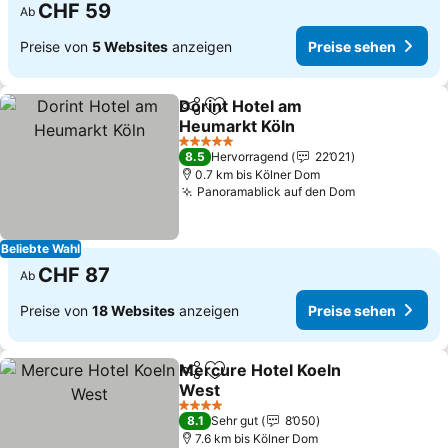
CHF 59
Ab
Preise von
5 Websites
anzeigen
Preise sehen
Dorint Hotel am
Teilen
Zu Favoriten hinzufügen
Heumarkt Köln
5 Sterne
8.5
Hervorragend
22’021
0.7 km bis Kölner Dom
Panoramablick auf den Dom
Beliebte Wahl
CHF 87
Ab
Preise von
18 Websites
anzeigen
Preise sehen
Mercure Hotel Koeln
Teilen
Zu Favoriten hinzufügen
West
4 Sterne
8.1
Sehr gut
8’050
7.6 km bis Kölner Dom