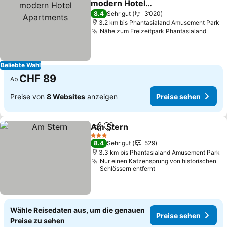
modern Hotel
Apartments
8.4
Sehr gut
3’020
3.2 km bis Phantasialand Amusement Park
Nähe zum Freizeitpark Phantasialand
Beliebte Wahl
CHF 89
Ab
Preise von
8 Websites
anzeigen
Preise sehen
Am Stern
Teilen
Zu Favoriten hinzufügen
3 Sterne
8.4
Sehr gut
529
3.3 km bis Phantasialand Amusement Park
Nur einen Katzensprung von historischen
Schlössern entfernt
Wähle Reisedaten aus, um die genauen
Preise sehen
Preise zu sehen