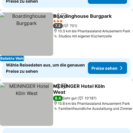
Preise zu sehen
Boardinghouse Burgpark
Teilen
Zu Favoriten hinzufügen
3 Sterne
7.3
701
10.5 km bis Phantasialand Amusement Park
Studios mit eigener Küchenzeile
Beliebte Wahl
Wähle Reisedaten aus, um die genauen
Preise sehen
Preise zu sehen
MEININGER Hotel Köln
Teilen
Zu Favoriten hinzufügen
West
8.4
Sehr gut
10’187
15.8 km bis Phantasialand Amusement Park
Familienfreundliche Ausstattung und Zimmer