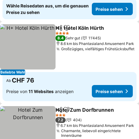
Wähle Reisedaten aus, um die genauen
Preise sehen
Preise zu sehen
H+ Hotel Köln Hürth
Teilen
Zu Favoriten hinzufügen
4 Sterne
8.4
Sehr gut
11’445
8.6 km bis Phantasialand Amusement Park
Großzügiges, vielfältiges Frühstücksbuffet
Beliebte Wahl
CHF 76
Ab
Preise von
11 Websites
anzeigen
Preise sehen
Hotel Zum Dorfbrunnen
Teilen
Zu Favoriten hinzufügen
3 Sterne
7.2
404
6.7 km bis Phantasialand Amusement Park
Charmante, liebevoll eingerichtete
Innenräume