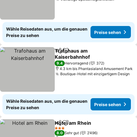
Wähle Reisedaten aus, um die genauen
Preise sehen
Preise zu sehen
Trafohaus am
Teilen
Zu Favoriten hinzufügen
Kaiserbahnhof
9.4
Hervorragend
372
4.3 km bis Phantasialand Amusement Park
Boutique-Hotel mit einzigartigem Design
Wähle Reisedaten aus, um die genauen
Preise sehen
Preise zu sehen
Hotel am Rhein
Teilen
Zu Favoriten hinzufügen
3 Sterne
8.0
Sehr gut
2’496