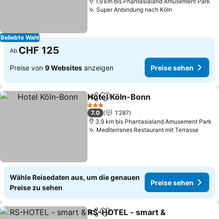
1.9 km bis Phantasialand Amusement Park
Super Anbindung nach Köln
Beliebte Wahl
CHF 125
Ab
Preise von
9 Websites
anzeigen
Preise sehen
Hotel Köln-Bonn
Teilen
Zu Favoriten hinzufügen
3 Sterne
7.0
1’287
3.9 km bis Phantasialand Amusement Park
Mediterranes Restaurant mit Terrasse
Wähle Reisedaten aus, um die genauen
Preise sehen
Preise zu sehen
RS-HOTEL - smart &
Teilen
Zu Favoriten hinzufügen