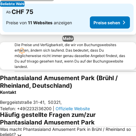
Beliebte Wahl
CHF 75
Ab
Preise von
11 Websites
anzeigen
Preise sehen
Mehr
Die Preise und Verfügbarkeit, die wir von Buchungswebsites
erhalten, ändern sich laufend. Das bedeutet, dass Du
möglicherweise nicht immer genau dasselbe Angebot findest, das
Du auf trivago gesehen hast, wenn Du auf der Buchungswebsite
landest.
Phantasialand Amusement Park (Brühl /
Rheinland, Deutschland)
Kontakt
Berggeiststraße 31-41
,
50321
,
Telefon
:
+49(2232)36200
|
Offizielle Website
Häufig gestellte Fragen zum/zur
Phantasialand Amusement Park
Was macht Phantasialand Amusement Park in Brühl / Rheinland so
beliebt?