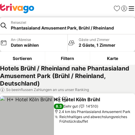
Favoriten
Einlog
Me
Reiseziel
Phantasialand Amusement Park, Brühl / Rheinland
An-/Abreise
Gäste und Zimmer
Daten wählen
2 Gäste, 1 Zimmer
Sortieren
Filtern
Karte
Hotels Brühl / Rheinland nahe Phantasialand
Amusement Park (Brühl / Rheinland,
Deutschland)
So beeinflussen Zahlungen an uns unser Ranking
H+ Hotel Köln Brühl
Teilen
Zu Favoriten hinzufügen
8.3
Sehr gut
14’510
2.4 km bis Phantasialand Amusement Park
Reichhaltiges und abwechslungsreiches
Frühstücksbuffet