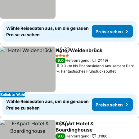
Wähle Reisedaten aus, um die genauen
Preise sehen
Preise zu sehen
Hotel Weidenbrück
Teilen
Zu Favoriten hinzufügen
4 Sterne
9.0
Hervorragend
2’419
9.9 km bis Phantasialand Amusement Park
Fantastisches Frühstücksbuffet
Beliebte Wahl
Wähle Reisedaten aus, um die genauen
Preise sehen
Preise zu sehen
K-Apart Hotel &
Teilen
Zu Favoriten hinzufügen
Boardinghouse
9.0
Hervorragend
3’886