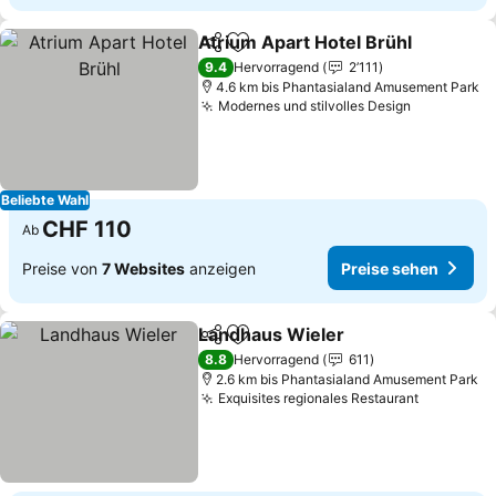
Atrium Apart Hotel Brühl
Teilen
Zu Favoriten hinzufügen
9.4
Hervorragend
2’111
4.6 km bis Phantasialand Amusement Park
Modernes und stilvolles Design
Beliebte Wahl
CHF 110
Ab
Preise von
7 Websites
anzeigen
Preise sehen
Landhaus Wieler
Teilen
Zu Favoriten hinzufügen
8.8
Hervorragend
611
2.6 km bis Phantasialand Amusement Park
Exquisites regionales Restaurant