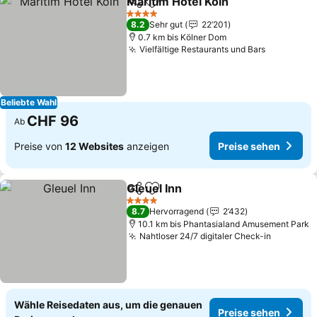
Maritim Hotel Köln
Teilen
Zu Favoriten hinzufügen
4 Sterne
8.2
Sehr gut
22’201
0.7 km bis Kölner Dom
Vielfältige Restaurants und Bars
Beliebte Wahl
CHF 96
Ab
Preise von
12 Websites
anzeigen
Preise sehen
Gleuel Inn
Teilen
Zu Favoriten hinzufügen
4 Sterne
8.7
Hervorragend
2’432
10.1 km bis Phantasialand Amusement Park
Nahtloser 24/7 digitaler Check-in
Wähle Reisedaten aus, um die genauen
Preise sehen