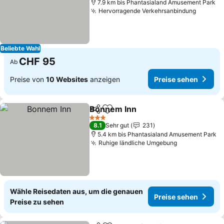
7.9 km bis Phantasialand Amusement Park
Hervorragende Verkehrsanbindung
Beliebte Wahl
CHF 95
Ab
Preise von
10 Websites
anzeigen
Preise sehen
Bonnem Inn
Teilen
Zu Favoriten hinzufügen
3 Sterne
8.1
Sehr gut
231
5.4 km bis Phantasialand Amusement Park
Ruhige ländliche Umgebung
Wähle Reisedaten aus, um die genauen
Preise sehen
Preise zu sehen