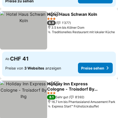
Preise zu sehen
Hotel Haus Schwan Koln
Teilen
Zu Favoriten hinzufügen
3 Sterne
6.9
1’377
3.5 km bis Kölner Dom
Traditionelles Restaurant mit lokaler Küche
CHF 41
Ab
Preise von
3 Websites
anzeigen
Preise sehen
Holiday Inn Express
Teilen
Zu Favoriten hinzufügen
Cologne - Troisdorf By
Ihg
3 Sterne
8.1
Sehr gut
8’392
16.7 km bis Phantasialand Amusement Park
Express Start™ Frühstücksbuffet