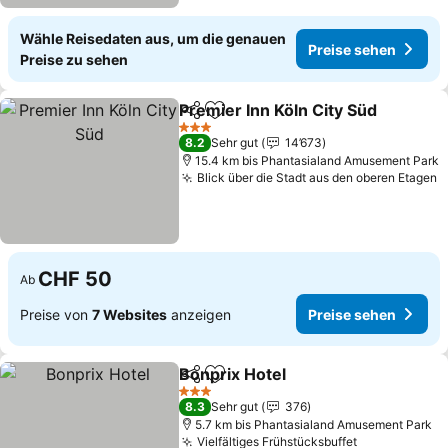
Wähle Reisedaten aus, um die genauen
Preise sehen
Preise zu sehen
Premier Inn Köln City Süd
Teilen
Zu Favoriten hinzufügen
3 Sterne
8.2
Sehr gut
14’673
15.4 km bis Phantasialand Amusement Park
Blick über die Stadt aus den oberen Etagen
CHF 50
Ab
Preise von
7 Websites
anzeigen
Preise sehen
Bonprix Hotel
Teilen
Zu Favoriten hinzufügen
3 Sterne
8.3
Sehr gut
376
5.7 km bis Phantasialand Amusement Park
Vielfältiges Frühstücksbuffet