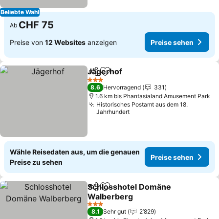
Beliebte Wahl
CHF 75
Ab
Preise von
12 Websites
anzeigen
Preise sehen
Jägerhof
Teilen
Zu Favoriten hinzufügen
3 Sterne
8.6
Hervorragend
331
1.6 km bis Phantasialand Amusement Park
Historisches Postamt aus dem 18.
Jahrhundert
Wähle Reisedaten aus, um die genauen
Preise sehen
Preise zu sehen
Schlosshotel Domäne
Teilen
Zu Favoriten hinzufügen
Walberberg
3 Sterne
8.1
Sehr gut
2’829