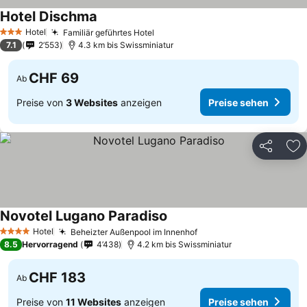
Hotel Dischma
Preise sehen
Hotel
Familiär geführtes Hotel
Preise sehen
3 Sterne
7.1
2’553
4.3 km bis Swissminiatur
CHF 69
Ab
Preise von
3 Websites
anzeigen
Preise sehen
Teilen
Zu
Novotel Lugano Paradiso
Preise sehen
Hotel
Beheizter Außenpool im Innenhof
Preise sehen
4 Sterne
8.5
Hervorragend
4’438
4.2 km bis Swissminiatur
CHF 183
Ab
Preise von
11 Websites
anzeigen
Preise sehen