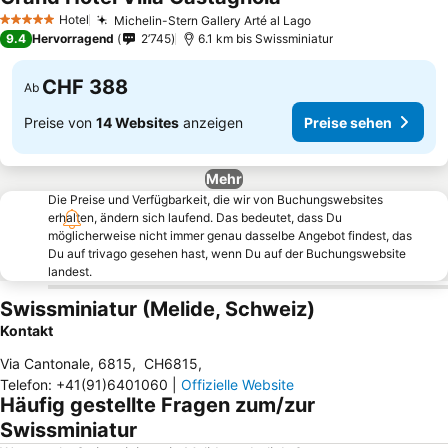
Preise sehen
Hotel
Michelin-Stern Gallery Arté al Lago
Preise sehen
5 Sterne
9.4
Hervorragend
2’745
6.1 km bis Swissminiatur
CHF 388
Ab
Preise von
14 Websites
anzeigen
Preise sehen
Mehr
Die Preise und Verfügbarkeit, die wir von Buchungswebsites
erhalten, ändern sich laufend. Das bedeutet, dass Du
möglicherweise nicht immer genau dasselbe Angebot findest, das
Du auf trivago gesehen hast, wenn Du auf der Buchungswebsite
landest.
Swissminiatur (Melide, Schweiz)
Kontakt
Via Cantonale, 6815
,
CH6815
,
Telefon
:
+41(91)6401060
|
Offizielle Website
Häufig gestellte Fragen zum/zur
Swissminiatur