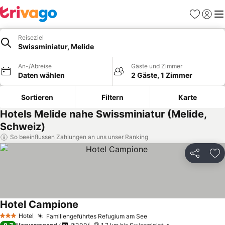
Favoriten
Einlog
Me
Reiseziel
Swissminiatur, Melide
An-/Abreise
Gäste und Zimmer
Daten wählen
2 Gäste, 1 Zimmer
Sortieren
Filtern
Karte
Hotels Melide nahe Swissminiatur (Melide,
Schweiz)
So beeinflussen Zahlungen an uns unser Ranking
Teilen
Zu
Hotel Campione
Preise sehen
Hotel
Familiengeführtes Refugium am See
Preise sehen
3 Sterne