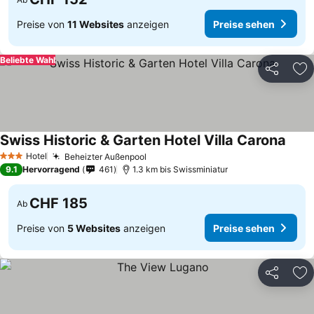
Preise von
11 Websites
anzeigen
Preise sehen
Beliebte Wahl
Teilen
Zu
Swiss Historic & Garten Hotel Villa Carona
Preis
Hotel
Beheizter Außenpool
Preise sehen
3 Sterne
9.1
Hervorragend
461
1.3 km bis Swissminiatur
CHF 185
Ab
Preise von
5 Websites
anzeigen
Preise sehen
Teilen
Zu