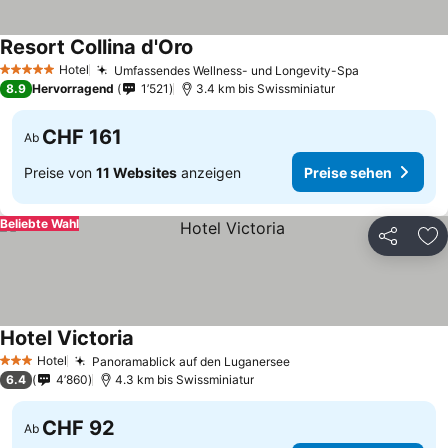
Resort Collina d'Oro
Preise sehen
Hotel
Umfassendes Wellness- und Longevity-Spa
Preise sehe
5 Sterne
8.9
Hervorragend
1’521
3.4 km bis Swissminiatur
CHF 161
Ab
Preise von
11 Websites
anzeigen
Preise sehen
Beliebte Wahl
Teilen
Zu
Hotel Victoria
Preise sehen
Hotel
Panoramablick auf den Luganersee
Preise sehen
3 Sterne
6.4
4’860
4.3 km bis Swissminiatur
CHF 92
Ab