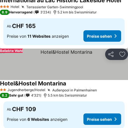
International au Lac Historic Lakeside Hotel
Pre
Hotel
Terrassierter Garten-Swimmingpool
Preise sehen
3 Sterne
8.9
Hervorragend
3’234
5.2 km bis Swissminiatur
CHF 165
Ab
Preise von
11 Websites
anzeigen
Preise sehen
Beliebte Wahl
Teilen
Zu
Hotel&Hostel Montarina
Preise sehen
Jugendherberge/Hostel
Außenpool in Palmenhainen
Preise sehen
2 Sterne
8.2
Sehr gut
4’321
5.5 km bis Swissminiatur
CHF 109
Ab
Preise von
6 Websites
anzeigen
Preise sehen