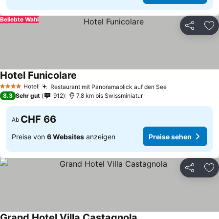
Beliebte Wahl
Teilen
Zu
Hotel Funicolare
Preise sehen
Hotel
Restaurant mit Panoramablick auf den See
Preise sehen
4 Sterne
8.3
Sehr gut
912
7.8 km bis Swissminiatur
CHF 66
Ab
Preise von
6 Websites
anzeigen
Preise sehen
Teilen
Zu
Grand Hotel Villa Castagnola