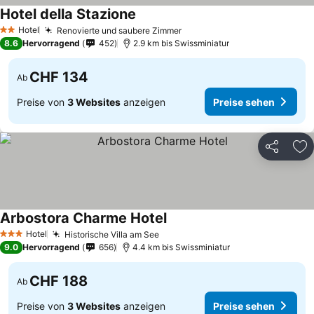
Hotel della Stazione
Preise sehen
Hotel
Renovierte und saubere Zimmer
Preise sehen
2 Sterne
8.6
Hervorragend
452
2.9 km bis Swissminiatur
CHF 134
Ab
Preise von
3 Websites
anzeigen
Preise sehen
Teilen
Zu
Arbostora Charme Hotel
Preise sehen
Hotel
Historische Villa am See
Preise sehen
3 Sterne
9.0
Hervorragend
656
4.4 km bis Swissminiatur
CHF 188
Ab
Preise von
3 Websites
anzeigen
Preise sehen