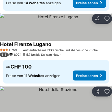
Preise von
14 Websites
anzeigen
Preise sehen
Teilen
Zu
Hotel Firenze Lugano
Preise sehen
Hotel
Authentische marokkanische und libanesische Küche
Preise 
3 Sterne
6.8
802
5.7 km bis Swissminiatur
CHF 100
Ab
Preise von
11 Websites
anzeigen
Preise sehen
Teilen
Zu