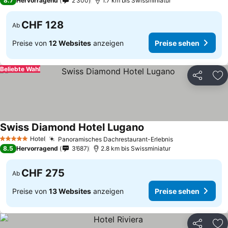
8.7
Hervorragend
2’300
1.7 km bis Swissminiatur
CHF 128
Ab
Preise von
12 Websites
anzeigen
Preise sehen
Beliebte Wahl
Teilen
Zu
Swiss Diamond Hotel Lugano
Preise sehen
Hotel
Panoramisches Dachrestaurant-Erlebnis
Preise sehen
5 Sterne
8.5
Hervorragend
3’687
2.8 km bis Swissminiatur
CHF 275
Ab
Preise von
13 Websites
anzeigen
Preise sehen