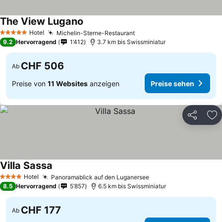
The View Lugano
Preise sehen
Hotel
Michelin-Sterne-Restaurant
Preise sehen
5 Sterne
9.2
Hervorragend
1’412
3.7 km bis Swissminiatur
CHF 506
Ab
Preise von
11 Websites
anzeigen
Preise sehen
Teilen
Zu
Villa Sassa
Preise sehen
Hotel
Panoramablick auf den Luganersee
Preise sehen
4 Sterne
8.5
Hervorragend
5’857
6.5 km bis Swissminiatur
CHF 177
Ab