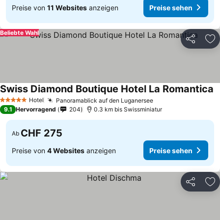
Preise von
11 Websites
anzeigen
Preise sehen
Beliebte Wahl
Teilen
Zu
Swiss Diamond Boutique Hotel La Romantica
P
Hotel
Panoramablick auf den Luganersee
Preise sehen
5 Sterne
9.1
Hervorragend
204
0.3 km bis Swissminiatur
CHF 275
Ab
Preise von
4 Websites
anzeigen
Preise sehen
Teilen
Zu