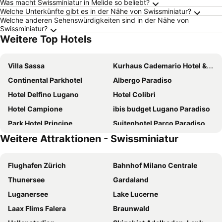
Was macht Swissminiatur in Melide so beliebt?
Welche Unterkünfte gibt es in der Nähe von Swissminiatur?
Welche anderen Sehenswürdigkeiten sind in der Nähe von
Swissminiatur?
Weitere Top Hotels
Villa Sassa
Kurhaus Cademario Hotel & Spa
Continental Parkhotel
Albergo Paradiso
Hotel Delfino Lugano
Hotel Colibrì
Hotel Campione
ibis budget Lugano Paradiso
Park Hotel Principe
Suitenhotel Parco Paradiso
Weitere Attraktionen - Swissminiatur
Hotel De La Paix
International au Lac Historic Lakeside Hotel
Hotel Splendide Royal
ibis Lugano Paradiso
Flughafen Zürich
Bahnhof Milano Centrale
Novotel Lugano Paradiso
Hotel City Lugano
Thunersee
Gardaland
Hotel Serpiano Panorama Retreat
LUGANODANTE Boutique & Lifestyle Hotel
Luganersee
Lake Lucerne
Swiss Diamond Hotel Lugano
Resort Collina d'Oro
Laax Flims Falera
Braunwald
Hotel Lido Seegarten
Hotel Admiral Lugano