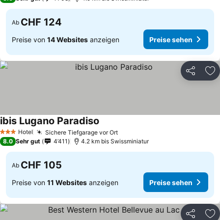
CHF 124
Ab
Preise von
14 Websites
anzeigen
Preise sehen
Teilen
Zu
ibis Lugano Paradiso
Preise sehen
Hotel
Sichere Tiefgarage vor Ort
Preise sehen
3 Sterne
8.0
Sehr gut
4’411
4.2 km bis Swissminiatur
CHF 105
Ab
Preise von
11 Websites
anzeigen
Preise sehen
Teilen
Zu