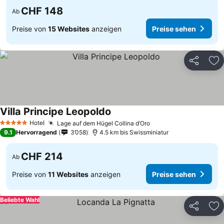
CHF 148
Ab
Preise von
15 Websites
anzeigen
Preise sehen
Teilen
Zu
Villa Principe Leopoldo
Preise sehen
Hotel
Lage auf dem Hügel Collina d’Oro
Preise sehen
5 Sterne
9.1
Hervorragend
3’058
4.5 km bis Swissminiatur
CHF 214
Ab
Preise von
11 Websites
anzeigen
Preise sehen
Beliebte Wahl
Teilen
Zu