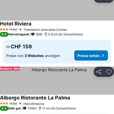
Teilen
Zu
Hotel Riviera
Preise sehen
Hotel
Thematisch renovierte Zimmer
Preise sehen
3 Sterne
8.6
Hervorragend
958
0.6 km bis Swissminiatur
CHF 159
Ab
Preise von
3 Websites
anzeigen
Preise sehen
Beliebte Wahl
Teilen
Zu
Albergo Ristorante La Palma
Preise sehen
Hotel
Holzofenpizza
Preise sehen
3 Sterne
8.4
Sehr gut
1’464
1.1 km bis Swissminiatur