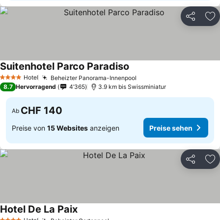
Teilen
Zu
Suitenhotel Parco Paradiso
Preise sehen
Hotel
Beheizter Panorama-Innenpool
Preise sehen
4 Sterne
8.7
Hervorragend
4’365
3.9 km bis Swissminiatur
CHF 140
Ab
Preise von
15 Websites
anzeigen
Preise sehen
Teilen
Zu
Hotel De La Paix
Preise sehen