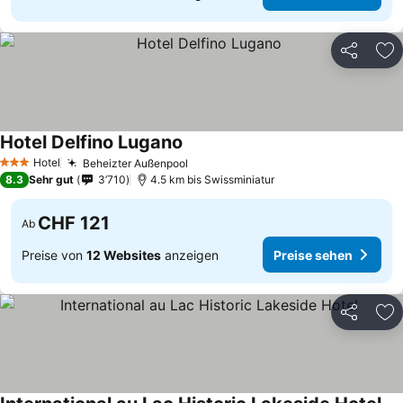
Teilen
Zu
Hotel Delfino Lugano
Preise sehen
Hotel
Beheizter Außenpool
Preise sehen
3 Sterne
8.3
Sehr gut
3’710
4.5 km bis Swissminiatur
CHF 121
Ab
Preise von
12 Websites
anzeigen
Preise sehen
Teilen
Zu