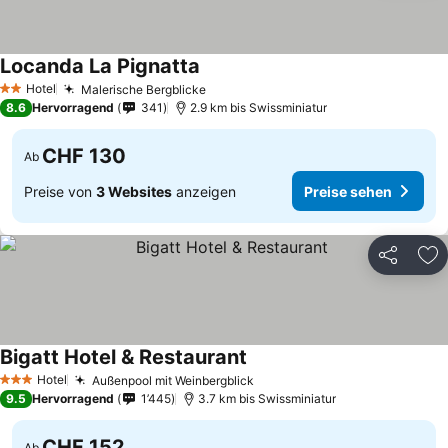
Locanda La Pignatta
Preise sehen
Hotel
Malerische Bergblicke
Preise sehen
2 Sterne
8.6
Hervorragend
341
2.9 km bis Swissminiatur
CHF 130
Ab
Preise von
3 Websites
anzeigen
Preise sehen
Teilen
Zu
Bigatt Hotel & Restaurant
Preise sehen
Hotel
Außenpool mit Weinbergblick
Preise sehen
3 Sterne
9.5
Hervorragend
1’445
3.7 km bis Swissminiatur
CHF 152
Ab