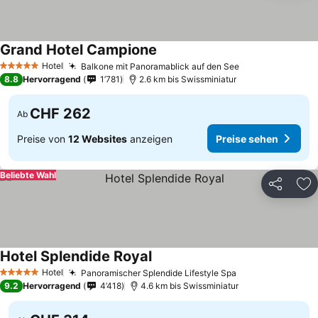
Grand Hotel Campione
Preise sehen
Hotel
Balkone mit Panoramablick auf den See
Preise sehen
5 Sterne
8.8
Hervorragend
1’781
2.6 km bis Swissminiatur
CHF 262
Ab
Preise von
12 Websites
anzeigen
Preise sehen
Beliebte Wahl
Teilen
Zu
Hotel Splendide Royal
Preise sehen
Hotel
Panoramischer Splendide Lifestyle Spa
Preise sehen
5 Sterne
9.2
Hervorragend
4’418
4.6 km bis Swissminiatur