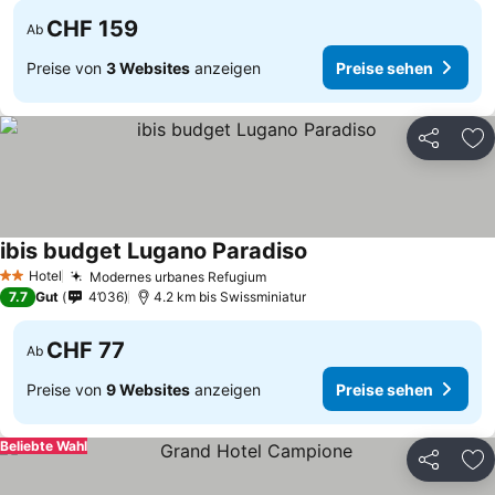
CHF 159
Ab
Preise von
3 Websites
anzeigen
Preise sehen
Teilen
Zu
ibis budget Lugano Paradiso
Preise sehen
Hotel
Modernes urbanes Refugium
Preise sehen
2 Sterne
7.7
Gut
4’036
4.2 km bis Swissminiatur
CHF 77
Ab
Preise von
9 Websites
anzeigen
Preise sehen
Beliebte Wahl
Teilen
Zu