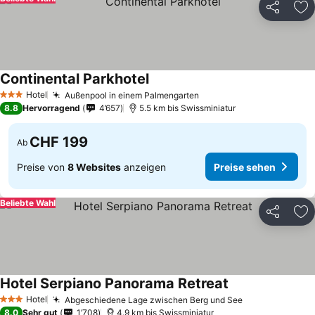
Teilen
Zu
Continental Parkhotel
Preise sehen
Hotel
Außenpool in einem Palmengarten
Preise sehen
3 Sterne
8.8
Hervorragend
4’657
5.5 km bis Swissminiatur
CHF 199
Ab
Preise von
8 Websites
anzeigen
Preise sehen
Beliebte Wahl
Teilen
Zu
Hotel Serpiano Panorama Retreat
Preise sehen
Hotel
Abgeschiedene Lage zwischen Berg und See
Preise sehen
3 Sterne
8.0
Sehr gut
1’708
4.9 km bis Swissminiatur