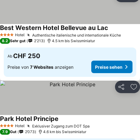
Best Western Hotel Bellevue au Lac
Preise sehen
Hotel
Authentische italienische und internationale Küche
Preise 
4 Sterne
8.2
Sehr gut
2’213
4.5 km bis Swissminiatur
CHF 250
Ab
Preise von
7 Websites
anzeigen
Preise sehen
Teilen
Zu
Park Hotel Principe
Preise sehen
Hotel
Exklusiver Zugang zum DOT Spa
Preise sehen
4 Sterne
7.9
Gut
2’073
4.6 km bis Swissminiatur