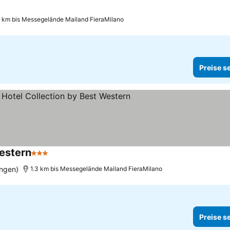
4 km bis Messegelände Mailand FieraMilano
Preise s
Western
3 Sterne
ngen)
1.3 km bis Messegelände Mailand FieraMilano
Preise s