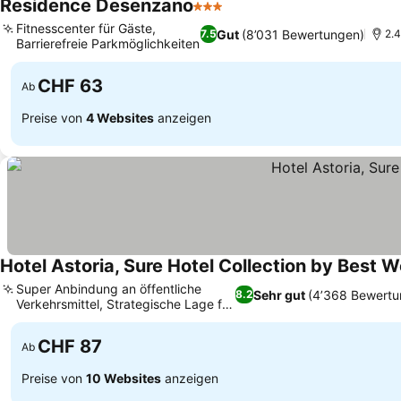
Residence Desenzano
3 Sterne
Fitnesscenter für Gäste,
Gut
(8’031 Bewertungen)
7.5
2.
Barrierefreie Parkmöglichkeiten
CHF 63
Ab
Preise von
4 Websites
anzeigen
Hotel Astoria, Sure Hotel Collection by Best 
Super Anbindung an öffentliche
Sehr gut
(4’368 Bewertu
8.2
Verkehrsmittel, Strategische Lage für
Events
CHF 87
Ab
Preise von
10 Websites
anzeigen