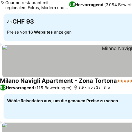
Gourmetrestaurant mit
Hervorragend
(3’084 Bewer
8.9
regionalem Fokus, Modern und
frisch renoviert
CHF 93
Ab
Preise von
16 Websites
anzeigen
Milano Navigli Apartment - Zona Tortona
5 Ster
Hervorragend
(115 Bewertungen)
9.0
3.9 km bis San Siro
Wähle Reisedaten aus, um die genauen Preise zu sehen