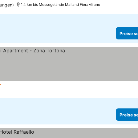
tungen)
1.4 km bis Messegelände Mailand FieraMilano
Preise s
ne
Preise s