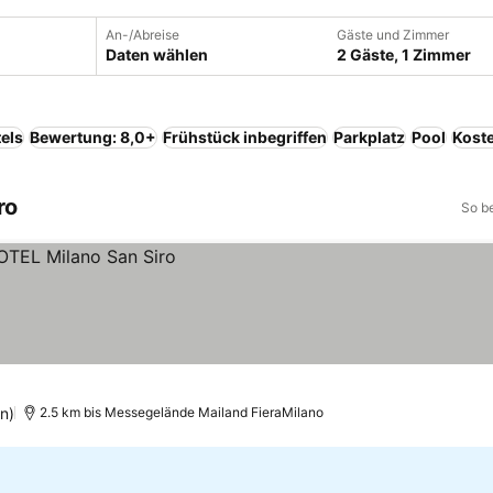
An-/Abreise
Gäste und Zimmer
Daten wählen
2 Gäste, 1 Zimmer
els
Bewertung: 8,0+
Frühstück inbegriffen
Parkplatz
Pool
Kost
ro
So b
n)
2.5 km bis Messegelände Mailand FieraMilano