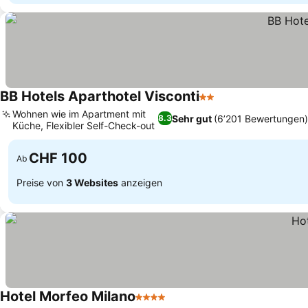
BB Hotels Aparthotel Visconti
2 Sterne
Wohnen wie im Apartment mit
Sehr gut
(6’201 Bewertungen)
8.3
Küche, Flexibler Self-Check-out
CHF 100
Ab
Preise von
3 Websites
anzeigen
Hotel Morfeo Milano
4 Sterne