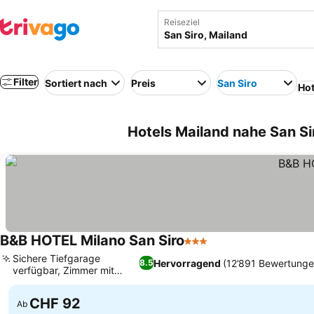
Reiseziel
Filter
Sortiert nach
Preis
San Siro
Hot
Hotels Mailand nahe San Si
B&B HOTEL Milano San Siro
3 Sterne
Sichere Tiefgarage
Hervorragend
(12’891 Bewertunge
8.5
verfügbar, Zimmer mit
Stadionblick
CHF 92
Ab