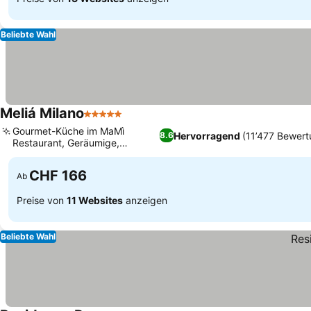
Beliebte Wahl
Meliá Milano
5 Sterne
Gourmet-Küche im MaMì
Hervorragend
(11’477 Bewer
8.6
Restaurant, Geräumige,
renovierte Zimmer
CHF 166
Ab
Preise von
11 Websites
anzeigen
Beliebte Wahl