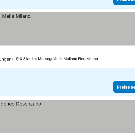
tungen)
0.8 km bis Messegelände Mailand FieraMilano
Preise s