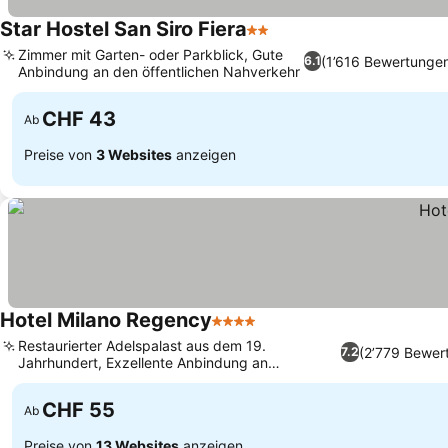
Star Hostel San Siro Fiera
2 Sterne
Zimmer mit Garten- oder Parkblick, Gute
(1’616 Bewertunge
6.1
Anbindung an den öffentlichen Nahverkehr
CHF 43
Ab
Preise von
3 Websites
anzeigen
Hotel Milano Regency
4 Sterne
Restaurierter Adelspalast aus dem 19.
(2’779 Bewer
7.2
Jahrhundert, Exzellente Anbindung an
öffentliche Verkehrsmittel
CHF 55
Ab
Preise von
13 Websites
anzeigen