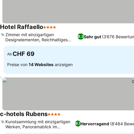
Hotel Raffaello
4 Sterne
Zimmer mit einzigartigen
Sehr gut
(3’676 Bewertu
8.3
Designelementen, Reichhaltiges
Frühstücksbuffet
CHF 69
Ab
Preise von
14 Websites
anzeigen
c-hotels Rubens
4 Sterne
Kunstsammlung mit einzigartigen
Hervorragend
(8’484 Bew
9.1
Werken, Panoramablick im
Frühstücksraum