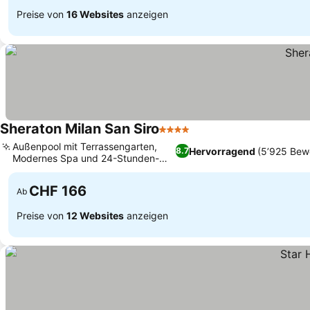
Preise von
16 Websites
anzeigen
Sheraton Milan San Siro
4 Sterne
Außenpool mit Terrassengarten,
Hervorragend
(5’925 Bew
8.7
Modernes Spa und 24-Stunden-
Fitnesscenter
CHF 166
Ab
Preise von
12 Websites
anzeigen