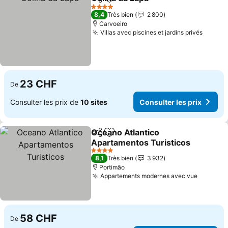
Partager
Ajouter à mes favoris
Consulter le
4 Étoiles
8,4
Très bien
2 800
Carvoeiro
Villas avec piscines et jardins privés
Consul
23 CHF
De
Consulter les prix de
10 sites
Consulter les prix
Oceano Atlantico
Partager
Ajouter à mes favoris
Apartamentos Turisticos
Consulter les prix
4 Étoiles
8,1
Très bien
3 932
Portimão
Appartements modernes avec vue
Consulte
58 CHF
De