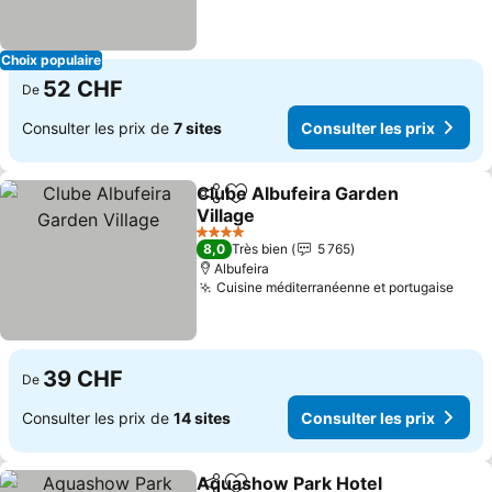
Choix populaire
52 CHF
De
Consulter les prix de
7 sites
Consulter les prix
Clube Albufeira Garden
Partager
Ajouter à mes favoris
Village
Consulter les prix
4 Étoiles
8,0
Très bien
5 765
Albufeira
Cuisine méditerranéenne et portugaise
Cons
39 CHF
De
Consulter les prix de
14 sites
Consulter les prix
Aquashow Park Hotel