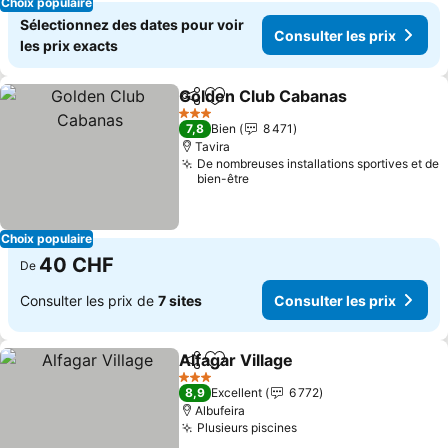
Choix populaire
Sélectionnez des dates pour voir
Consulter les prix
les prix exacts
Golden Club Cabanas
Partager
Ajouter à mes favoris
Consu
3 Étoiles
7,8
Bien
8 471
Tavira
De nombreuses installations sportives et de
bien-être
Choix populaire
40 CHF
De
Consulter les prix de
7 sites
Consulter les prix
Alfagar Village
Partager
Ajouter à mes favoris
Consulter le
3 Étoiles
8,9
Excellent
6 772
Albufeira
Plusieurs piscines
Consulter les prix