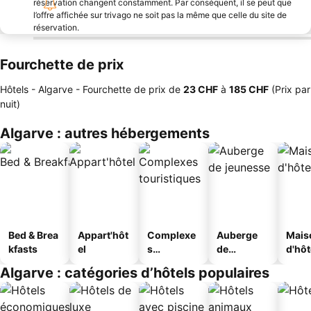
réservation changent constamment. Par conséquent, il se peut que
l’offre affichée sur trivago ne soit pas la même que celle du site de
réservation.
Fourchette de prix
Hôtels - Algarve -
Fourchette de prix
de
‎23 CHF
à
‎185 CHF
(Prix par
nuit)
Algarve : autres hébergements
Bed & Brea
Appart'hôt
Complexe
Auberge
Mais
kfasts
el
s
de
d'hô
touristique
jeunesse
Algarve : catégories d’hôtels populaires
s