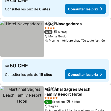
48 CHF
De
Consulter les prix de
6 sites
Consulter les prix
Hotel Navegadores
Partager
Ajouter à mes favoris
Consult
4 Étoiles
6,8
5 603
Monte Gordo
Piscine intérieure chauffée toute l'année
Con
50 CHF
De
Consulter les prix de
15 sites
Consulter les prix
Martinhal Sagres Beach
Partager
Ajouter à mes favoris
Family Resort Hotel
Consulter les prix
5 Étoiles
9,1
Excellent
5 169
Sagres
Accès direct à la plage et vue sur l'océan