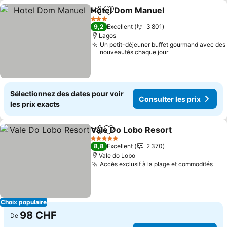
Hotel Dom Manuel
Partager
Ajouter à mes favoris
Consulte
3 Étoiles
9,2
Excellent
3 801
Lagos
Un petit-déjeuner buffet gourmand avec des
nouveautés chaque jour
Sélectionnez des dates pour voir
Consulter les prix
les prix exacts
Vale Do Lobo Resort
Partager
Ajouter à mes favoris
Consul
5 Étoiles
8,8
Excellent
2 370
Vale do Lobo
Accès exclusif à la plage et commodités
Con
Choix populaire
98 CHF
De