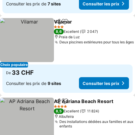
Consulter les prix de
7 sites
Consulter les prix
Vilamar
Partager
Ajouter à mes favoris
Consulter les prix
3 Étoiles
8,6
Excellent
2 047
Praia da Luz
Deux piscines extérieures pour tous les âges
Choix populaire
33 CHF
De
Consulter les prix de
9 sites
Consulter les prix
AP Adriana Beach Resort
Partager
Ajouter à mes favoris
C
4 Étoiles
8,5
Excellent
11 824
Albufeira
Des installations dédiées aux familles et aux
enfants