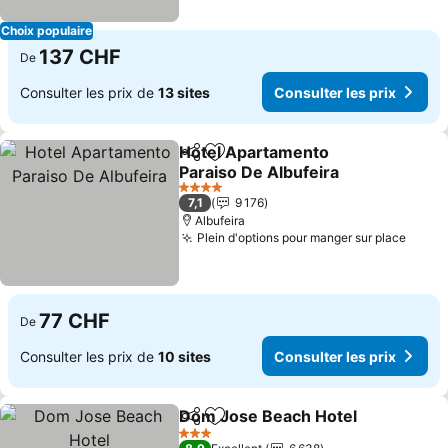
Choix populaire
137 CHF
De
Consulter les prix de
13 sites
Consulter les prix
Hotel Apartamento
Partager
Ajouter à mes favoris
Paraiso De Albufeira
Consulter les prix
4 Étoiles
7,1
9 176
Albufeira
Plein d'options pour manger sur place
Consu
77 CHF
De
Consulter les prix de
10 sites
Consulter les prix
Dom Jose Beach Hotel
Partager
Ajouter à mes favoris
Con
3 Étoiles