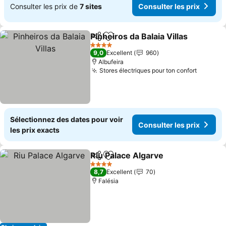
Consulter les prix de
7 sites
Consulter les prix
Pinheiros da Balaia Villas
Partager
Ajouter à mes favoris
C
4 Étoiles
9,0
Excellent
960
Albufeira
Stores électriques pour ton confort
Consult
Sélectionnez des dates pour voir
Consulter les prix
les prix exacts
Riu Palace Algarve
Partager
Ajouter à mes favoris
Consulte
4 Étoiles
8,7
Excellent
70
Falésia