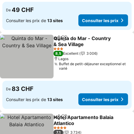
49 CHF
De
Consulter les prix de
13 sites
Consulter les prix
Quinta do Mar - Country
Partager
Ajouter à mes favoris
& Sea Village
Consulter les prix
3 Étoiles
8,5
Excellent
3 006
Lagos
Buffet de petit-déjeuner exceptionnel et
varié
83 CHF
De
Consulter les prix de
13 sites
Consulter les prix
Hotel Apartamento Balaia
Partager
Ajouter à mes favoris
Atlantico
Consulter les prix
4 Étoiles
7,1
3 734