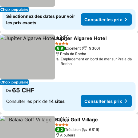
Choix populaire
Sélectionnez des dates pour voir
Consulter les prix
les prix exacts
Jupiter Algarve Hotel
Partager
Ajouter à mes favoris
Consu
4 Étoiles
8,9
Excellent
9 360
Praia da Rocha
Emplacement en bord de mer sur Praia da
Rocha
Choix populaire
65 CHF
De
Consulter les prix de
14 sites
Consulter les prix
Balaia Golf Village
Partager
Ajouter à mes favoris
Consulter
4 Étoiles
8,2
Très bien
6 819
Albufeira