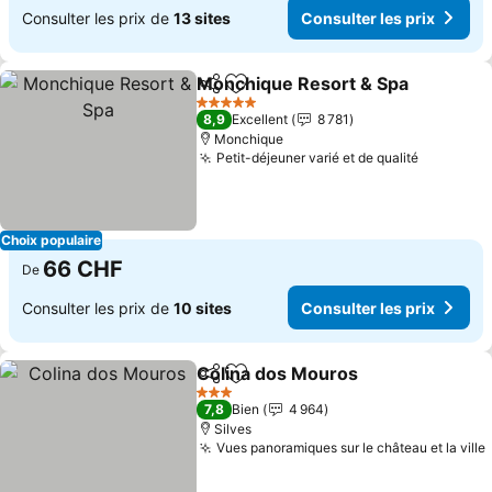
Consulter les prix de
13 sites
Consulter les prix
Monchique Resort & Spa
Partager
Ajouter à mes favoris
C
5 Étoiles
8,9
Excellent
8 781
Monchique
Petit-déjeuner varié et de qualité
Consulter
Choix populaire
66 CHF
De
Consulter les prix de
10 sites
Consulter les prix
Colina dos Mouros
Partager
Ajouter à mes favoris
Consult
3 Étoiles
7,8
Bien
4 964
Silves
Vues panoramiques sur le château et la ville