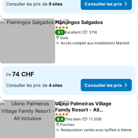
Consulter les prix de
9 sites
Consulter les prix
Flamingos Salgados
Partager
Ajouter à mes favoris
Consul
4 Étoiles
9,1
Excellent
379
Guia
Accès complet aux installations Marriott
Con
74 CHF
De
Consulter les prix de
4 sites
Consulter les prix
Ukino Palmeiras Village
Partager
Ajouter à mes favoris
Family Resort - All
Inclusive
Consulter les prix
4 Étoiles
8,4
Très bien
11 308
Porches
Restauration variée avec buffets à thème
Co