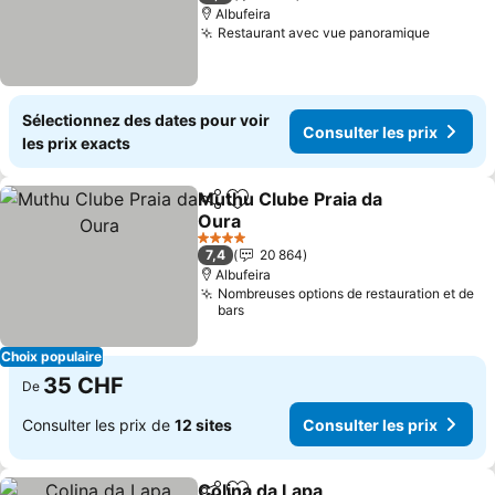
Albufeira
Restaurant avec vue panoramique
Consulte
Sélectionnez des dates pour voir
Consulter les prix
les prix exacts
Muthu Clube Praia da
Partager
Ajouter à mes favoris
Oura
Consulter les prix
4 Étoiles
7,4
20 864
Albufeira
Nombreuses options de restauration et de
bars
Choix populaire
35 CHF
De
Consulter les prix de
12 sites
Consulter les prix
Colina da Lapa