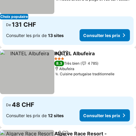
Con
Choix populaire
131 CHF
De
Consulter les prix de
13 sites
Consulter les prix
INATEL Albufeira
Partager
Ajouter à mes favoris
Consulter
3 Étoiles
8,3
Très bien
4 785
Albufeira
Cuisine portugaise traditionnelle
Consulter
48 CHF
De
Consulter les prix de
12 sites
Consulter les prix
Algarve Race Resort -