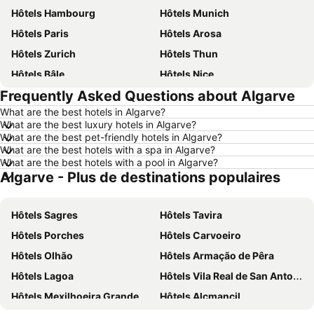
Hôtels Hambourg
Hôtels Munich
Hôtels Paris
Hôtels Arosa
Hôtels Zurich
Hôtels Thun
Hôtels Bâle
Hôtels Nice
Frequently Asked Questions about Algarve
Hôtels Lucerne
Hôtels Copenhague
What are the best hotels in Algarve?
Hôtels Rome
Hôtels St Moritz
What are the best luxury hotels in Algarve?
Hôtels Palma
Hôtels Pontresina
What are the best pet-friendly hotels in Algarve?
What are the best hotels with a spa in Algarve?
Hôtels Annecy
Hôtels Berne
What are the best hotels with a pool in Algarve?
Algarve - Plus de destinations populaires
Hôtels Amsterdam
Hôtels Italie
Hôtels Sardaigne
Hôtels Crète
Hôtels Sagres
Hôtels Tavira
Hôtels Ibiza
Hôtels Grisons
Hôtels Porches
Hôtels Carvoeiro
Hôtels Tyrol du Sud
Hôtels Ligurie
Hôtels Olhão
Hôtels Armação de Pêra
Hôtels Grèce
Hôtels Tyrol
Hôtels Lagoa
Hôtels Vila Real de San Antonio
Hôtels Algarve
Hôtels Lake Constance
Hôtels Mexilhoeira Grande
Hôtels Alcmancil
Hôtels Valais
Hôtels Vorarlberg