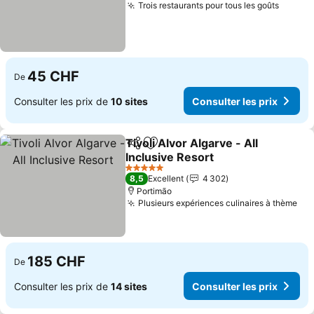
Trois restaurants pour tous les goûts
Consul
45 CHF
De
Consulter les prix de
10 sites
Consulter les prix
Tivoli Alvor Algarve - All
Partager
Ajouter à mes favoris
Inclusive Resort
Consulter les prix
5 Étoiles
8,5
Excellent
4 302
Portimão
Plusieurs expériences culinaires à thème
Con
185 CHF
De
Consulter les prix de
14 sites
Consulter les prix