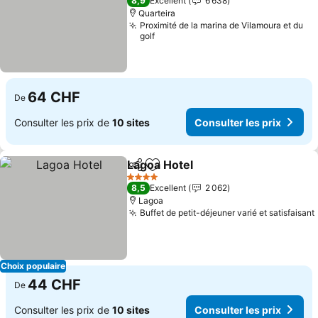
8,9
Excellent
6 638
Quarteira
Proximité de la marina de Vilamoura et du
golf
64 CHF
De
Consulter les prix de
10 sites
Consulter les prix
Lagoa Hotel
Partager
Ajouter à mes favoris
Consulter les p
4 Étoiles
8,5
Excellent
2 062
Lagoa
Buffet de petit-déjeuner varié et satisfaisant
Choix populaire
44 CHF
De
Consulter les prix de
10 sites
Consulter les prix