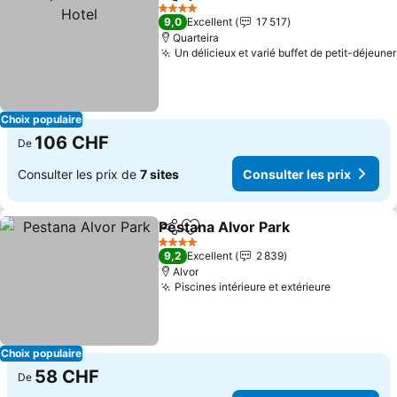
Partager
Ajouter à mes favoris
Cons
4 Étoiles
9,0
Excellent
17 517
Quarteira
Un délicieux et varié buffet de petit-déjeuner
Choix populaire
106 CHF
De
Consulter les prix de
7 sites
Consulter les prix
Pestana Alvor Park
Partager
Ajouter à mes favoris
Consult
4 Étoiles
9,2
Excellent
2 839
Alvor
Piscines intérieure et extérieure
Consulter 
Choix populaire
58 CHF
De