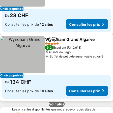
Choix populaire
28 CHF
De
Consulter les prix de
12 sites
Consulter les prix
Wyndham Grand Algarve
Partager
Ajouter à mes favoris
C
5 Étoiles
9,2
Excellent
2 918
Quinta do Lago
Buffet de petit-déjeuner vaste et varié
Consu
Choix populaire
134 CHF
De
Consulter les prix de
14 sites
Consulter les prix
Voir plus
Les prix et les disponibilités que nous recevons des sites de