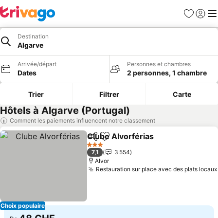
Favoris
Se con
Me
Destination
Algarve
Arrivée/départ
Personnes et chambres
Dates
2 personnes, 1 chambre
Trier
Filtrer
Carte
Hôtels à Algarve (Portugal)
Comment les paiements influencent notre classement
Clube Alvorférias
Partager
Ajouter à mes favoris
Consulter
3 Étoiles
7,1
3 554
Alvor
Restauration sur place avec des plats locaux
Choix populaire