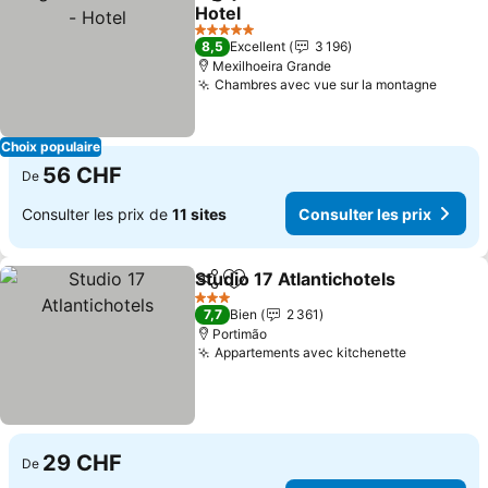
Partager
Ajouter à mes favoris
Hotel
Consulter les prix
5 Étoiles
8,5
Excellent
3 196
Mexilhoeira Grande
Chambres avec vue sur la montagne
Consul
Choix populaire
56 CHF
De
Consulter les prix de
11 sites
Consulter les prix
Studio 17 Atlantichotels
Partager
Ajouter à mes favoris
Co
3 Étoiles
7,7
Bien
2 361
Portimão
Appartements avec kitchenette
Consulter 
29 CHF
De