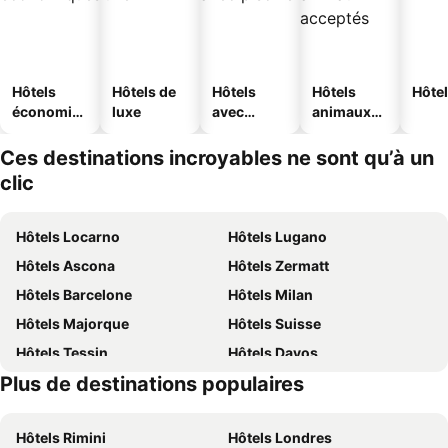
Hôtels
Hôtels de
Hôtels
Hôtels
Hôtel
économiq
luxe
avec
animaux
ues
piscine
acceptés
Ces destinations incroyables ne sont qu’à un
clic
Hôtels Locarno
Hôtels Lugano
Hôtels Ascona
Hôtels Zermatt
Hôtels Barcelone
Hôtels Milan
Hôtels Majorque
Hôtels Suisse
Hôtels Tessin
Hôtels Davos
Plus de destinations populaires
Hôtels Lac de Garde
Hôtels Forêt-Noire
Hôtels Rimini
Hôtels Londres