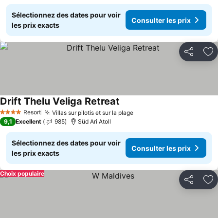
Sélectionnez des dates pour voir
Consulter les prix
les prix exacts
Partager
Aj
Drift Thelu Veliga Retreat
Resort
Villas sur pilotis et sur la plage
4 Étoiles
9,1
Excellent
985
Süd Ari Atoll
Sélectionnez des dates pour voir
Consulter les prix
les prix exacts
Choix populaire
Partager
Aj