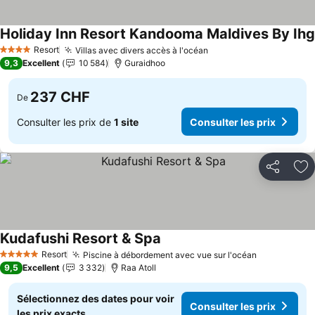
Holiday Inn Resort Kandooma Maldives By Ihg
Resort
Villas avec divers accès à l'océan
4 Étoiles
9,3
Excellent
10 584
Guraidhoo
237 CHF
De
Consulter les prix de
1 site
Consulter les prix
Partager
Aj
Kudafushi Resort & Spa
Resort
Piscine à débordement avec vue sur l'océan
5 Étoiles
9,5
Excellent
3 332
Raa Atoll
Sélectionnez des dates pour voir
Consulter les prix
les prix exacts