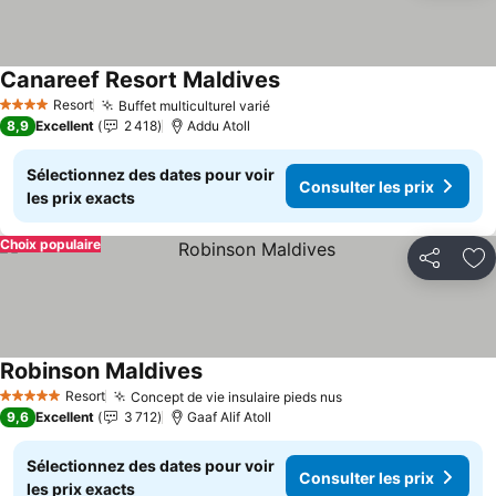
Canareef Resort Maldives
Resort
Buffet multiculturel varié
4 Étoiles
8,9
Excellent
2 418
Addu Atoll
Sélectionnez des dates pour voir
Consulter les prix
les prix exacts
Choix populaire
Partager
Aj
Robinson Maldives
Resort
Concept de vie insulaire pieds nus
5 Étoiles
9,6
Excellent
3 712
Gaaf Alif Atoll
Sélectionnez des dates pour voir
Consulter les prix
les prix exacts