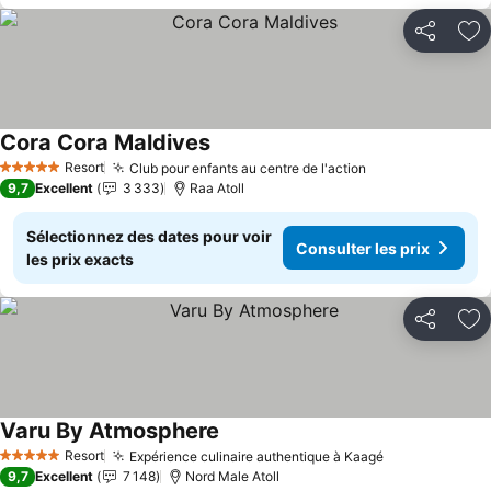
Partager
Aj
Cora Cora Maldives
Resort
Club pour enfants au centre de l'action
5 Étoiles
9,7
Excellent
3 333
Raa Atoll
Sélectionnez des dates pour voir
Consulter les prix
les prix exacts
Partager
Aj
Varu By Atmosphere
Resort
Expérience culinaire authentique à Kaagé
5 Étoiles
9,7
Excellent
7 148
Nord Male Atoll