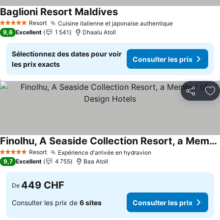
Baglioni Resort Maldives
Resort
Cuisine italienne et japonaise authentique
5 Étoiles
9,6
Excellent
1 541
Dhaalu Atoll
Sélectionnez des dates pour voir
Consulter les prix
les prix exacts
Partager
Aj
Finolhu, A Seaside Collection Resort, a Member of Design Hotels
Resort
Expérience d'arrivée en hydravion
5 Étoiles
9,7
Excellent
4 755
Baa Atoll
449 CHF
De
Consulter les prix de
6 sites
Consulter les prix