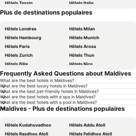
Hôtels Tessin
Hôtels Italie
Plus de destinations populaires
Hôtels Sardaigne
Hôtels Davos
Hôtels Londres
Hôtels Milan
Hôtels Hambourg
Hôtels Munich
Hôtels Paris
Hôtels Arosa
Hôtels Zurich
Hôtels Thun
Hôtels Bâle
Hôtels Nice
Frequently Asked Questions about Maldives
Hôtels Lucerne
Hôtels Copenhague
What are the best hotels in Maldives?
Hôtels Rome
Hôtels St Moritz
What are the best luxury hotels in Maldives?
Hôtels Palma
Hôtels Pontresina
What are the best pet-friendly hotels in Maldives?
What are the best hotels with a spa in Maldives?
Hôtels Annecy
Hôtels Berne
What are the best hotels with a pool in Maldives?
Maldives - Plus de destinations populaires
Hôtels Amsterdam
Hôtels Lac de Garde
Hôtels Crète
Hôtels Forêt-Noire
Hôtels Kudahuvadhoo
Hôtels Addu Atoll
Hôtels Ibiza
Hôtels Grisons
Hôtels Rasdhoo Atoll
Hôtels Felidhoo Atoll
Hôtels Tyrol du Sud
Hôtels Ligurie