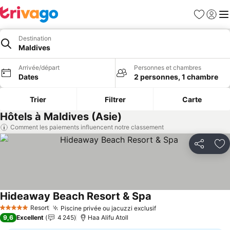
Favoris
Se con
Me
Destination
Maldives
Arrivée/départ
Personnes et chambres
Dates
2 personnes, 1 chambre
Trier
Filtrer
Carte
Hôtels à Maldives (Asie)
Comment les paiements influencent notre classement
Partager
Aj
Hideaway Beach Resort & Spa
Resort
Piscine privée ou jacuzzi exclusif
5 Étoiles
9,6
Excellent
4 245
Haa Alifu Atoll