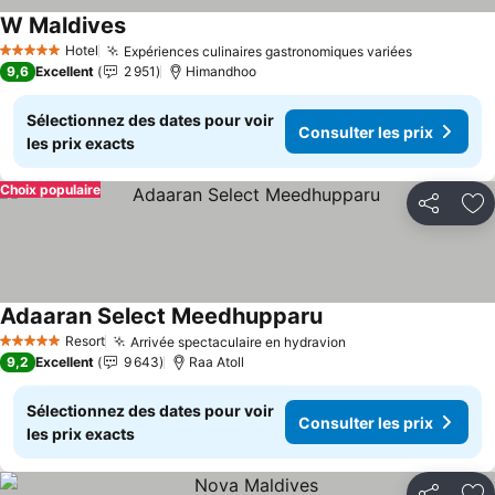
W Maldives
Hotel
Expériences culinaires gastronomiques variées
5 Étoiles
9,6
Excellent
2 951
Himandhoo
Sélectionnez des dates pour voir
Consulter les prix
les prix exacts
Choix populaire
Partager
Aj
Adaaran Select Meedhupparu
Resort
Arrivée spectaculaire en hydravion
5 Étoiles
9,2
Excellent
9 643
Raa Atoll
Sélectionnez des dates pour voir
Consulter les prix
les prix exacts