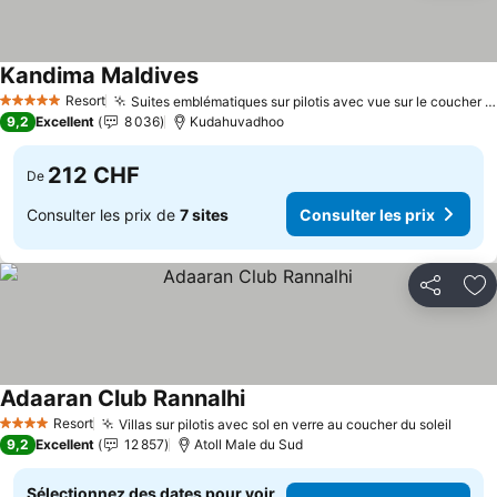
Kandima Maldives
Resort
Suites emblématiques sur pilotis avec vue sur le coucher de soleil
5 Étoiles
9,2
Excellent
8 036
Kudahuvadhoo
212 CHF
De
Consulter les prix de
7 sites
Consulter les prix
Partager
Aj
Adaaran Club Rannalhi
Resort
Villas sur pilotis avec sol en verre au coucher du soleil
4 Étoiles
9,2
Excellent
12 857
Atoll Male du Sud
Sélectionnez des dates pour voir