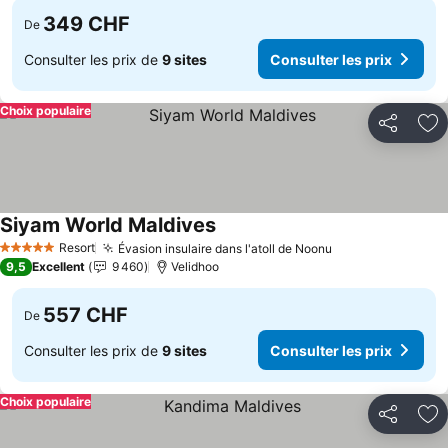
349 CHF
De
Consulter les prix de
9 sites
Consulter les prix
Choix populaire
Partager
Aj
Siyam World Maldives
Resort
Évasion insulaire dans l'atoll de Noonu
5 Étoiles
9,5
Excellent
9 460
Velidhoo
557 CHF
De
Consulter les prix de
9 sites
Consulter les prix
Choix populaire
Partager
Aj