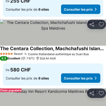
255 CHF
De
Consulter les prix de
6 sites
Consulter les prix
Partager
Aj
The Centara Collection, Machchafushi Island Resort & Spa Maldives
Resort
Cuisine thaïlandaise authentique au Suan Bua
5 Étoiles
9,5
Excellent
7 671
Süd Ari Atoll
580 CHF
De
Consulter les prix de
6 sites
Consulter les prix
Choix populaire
Partager
Aj