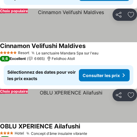
Choix populaire
Partager
Aj
Cinnamon Velifushi Maldives
Resort
Le sanctuaire Mandara Spa sur l'eau
5 Étoiles
9,6
Excellent
6 665
Felidhoo Atoll
Sélectionnez des dates pour voir
Consulter les prix
les prix exacts
Choix populaire
Partager
Aj
OBLU XPERIENCE Ailafushi
Hotel
Concept d'âme insulaire vibrante
4 Étoiles