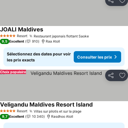
Partager
Aj
JOALI Maldives
Resort
Restaurant japonais flottant Saoke
5 Étoiles
9,5
Excellent
910
Raa Atoll
Sélectionnez des dates pour voir
Consulter les prix
les prix exacts
Choix populaire
Partager
Aj
Veligandu Maldives Resort Island
Resort
Villas sur pilotis et sur la plage
5 Étoiles
9,7
Excellent
10 340
Rasdhoo Atoll