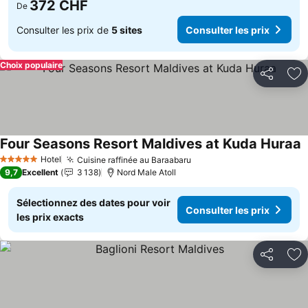
372 CHF
De
Consulter les prix de
5 sites
Consulter les prix
Choix populaire
Partager
Aj
Four Seasons Resort Maldives at Kuda Huraa
Hotel
Cuisine raffinée au Baraabaru
5 Étoiles
9,7
Excellent
3 138
Nord Male Atoll
Sélectionnez des dates pour voir
Consulter les prix
les prix exacts
Partager
Aj