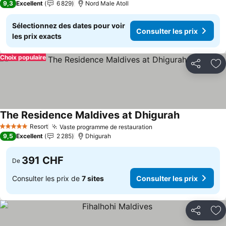
9,3
Excellent
6 829
Nord Male Atoll
Sélectionnez des dates pour voir
Consulter les prix
les prix exacts
Choix populaire
Partager
Aj
The Residence Maldives at Dhigurah
Resort
Vaste programme de restauration
5 Étoiles
9,5
Excellent
2 285
Dhigurah
391 CHF
De
Consulter les prix de
7 sites
Consulter les prix
Partager
Aj