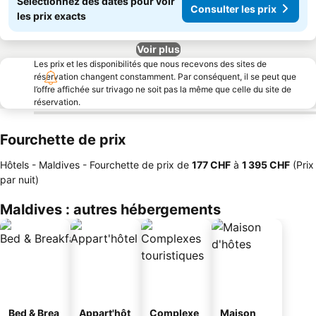
Sélectionnez des dates pour voir
Consulter les prix
les prix exacts
Voir plus
Les prix et les disponibilités que nous recevons des sites de
réservation changent constamment. Par conséquent, il se peut que
l’offre affichée sur trivago ne soit pas la même que celle du site de
réservation.
Fourchette de prix
Hôtels - Maldives -
Fourchette de prix
de
‎177 CHF
à
‎1 395 CHF
(Prix
par nuit)
Maldives : autres hébergements
Bed & Brea
Appart'hôt
Complexe
Maison