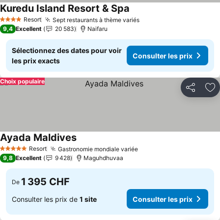
Kuredu Island Resort & Spa
Resort
Sept restaurants à thème variés
4 Étoiles
9,4
Excellent
20 583
Naifaru
Sélectionnez des dates pour voir
Consulter les prix
les prix exacts
Choix populaire
Partager
Aj
Ayada Maldives
Resort
Gastronomie mondiale variée
5 Étoiles
9,8
Excellent
9 428
Maguhdhuvaa
1 395 CHF
De
Consulter les prix de
1 site
Consulter les prix