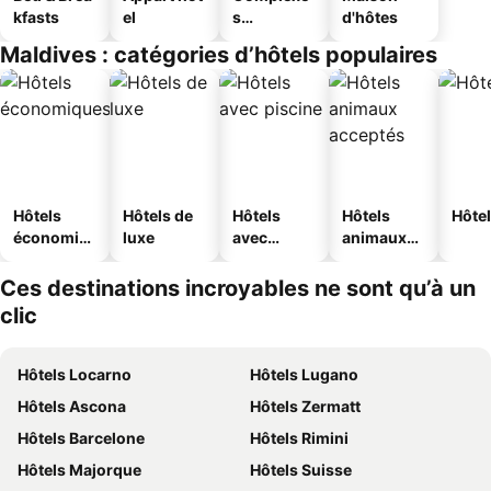
kfasts
el
s
d'hôtes
touristique
Maldives : catégories d’hôtels populaires
s
Hôtels
Hôtels de
Hôtels
Hôtels
Hôtel
économiq
luxe
avec
animaux
ues
piscine
acceptés
Ces destinations incroyables ne sont qu’à un
clic
Hôtels Locarno
Hôtels Lugano
Hôtels Ascona
Hôtels Zermatt
Hôtels Barcelone
Hôtels Rimini
Hôtels Majorque
Hôtels Suisse