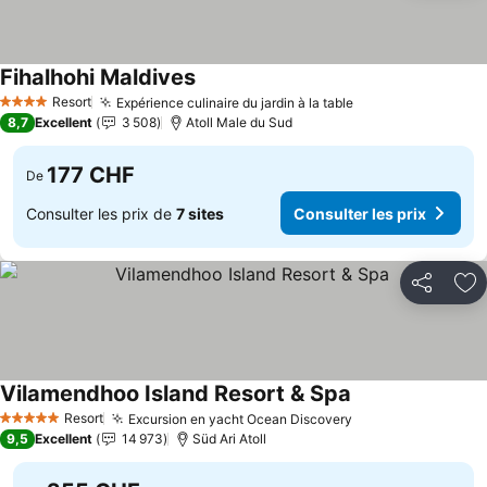
Fihalhohi Maldives
Resort
Expérience culinaire du jardin à la table
4 Étoiles
8,7
Excellent
3 508
Atoll Male du Sud
177 CHF
De
Consulter les prix de
7 sites
Consulter les prix
Partager
Aj
Vilamendhoo Island Resort & Spa
Resort
Excursion en yacht Ocean Discovery
5 Étoiles
9,5
Excellent
14 973
Süd Ari Atoll