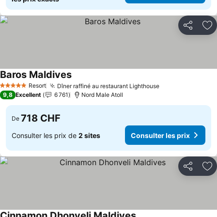
Partager
Aj
Baros Maldives
Resort
Dîner raffiné au restaurant Lighthouse
5 Étoiles
9,8
Excellent
6 761
Nord Male Atoll
718 CHF
De
Consulter les prix de
2 sites
Consulter les prix
Partager
Aj
Cinnamon Dhonveli Maldives