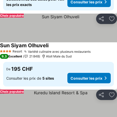
Consulter les prix
les prix exacts
Choix populaire
Partager
Aj
Sun Siyam Olhuveli
Resort
Variété culinaire avec plusieurs restaurants
4 Étoiles
9,3
Excellent
21 848
Atoll Male du Sud
195 CHF
De
Consulter les prix de
5 sites
Consulter les prix
Choix populaire
Partager
Aj