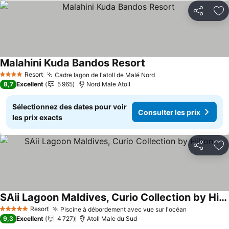
Partager
Aj
Malahini Kuda Bandos Resort
Resort
Cadre lagon de l'atoll de Malé Nord
4 Étoiles
8,7
Excellent
5 965
Nord Male Atoll
Sélectionnez des dates pour voir
Consulter les prix
les prix exacts
Partager
Aj
SAii Lagoon Maldives, Curio Collection by Hilton
Resort
Piscine à débordement avec vue sur l'océan
5 Étoiles
9,3
Excellent
4 727
Atoll Male du Sud