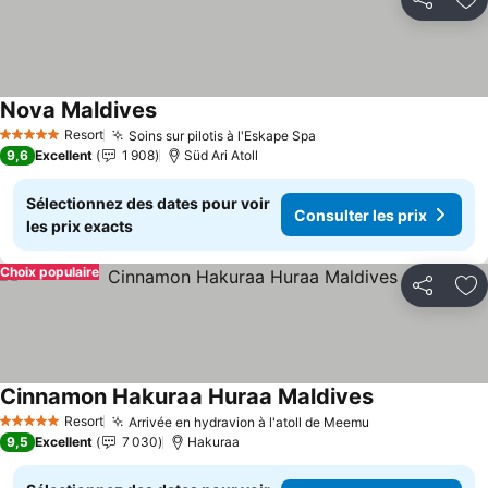
Partager
Aj
Nova Maldives
Resort
Soins sur pilotis à l'Eskape Spa
5 Étoiles
9,6
Excellent
1 908
Süd Ari Atoll
Sélectionnez des dates pour voir
Consulter les prix
les prix exacts
Choix populaire
Partager
Aj
Cinnamon Hakuraa Huraa Maldives
Resort
Arrivée en hydravion à l'atoll de Meemu
5 Étoiles
9,5
Excellent
7 030
Hakuraa