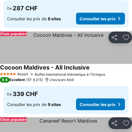
287 CHF
De
Consulter les prix de
8 sites
Consulter les prix
Choix populaire
Partager
Aj
Cocoon Maldives - All Inclusive
Resort
Buffet international thématique à l'Octopus
5 Étoiles
9,6
Excellent
8 215
Lhaviyani Atoll
339 CHF
De
Consulter les prix de
9 sites
Consulter les prix
Choix populaire
Partager
Aj