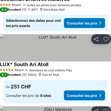
Resort
Suites sur pilotis avec terrasses privées
4 Étoiles
9,3
Excellent
11 467
Nord Male Atoll
Sélectionnez des dates pour voir
Consulter les prix
les prix exacts
Partager
Aj
LUX* South Ari Atoll
Resort
Aventures du club enfants Play
5 Étoiles
9,7
Excellent
9 835
Süd Ari Atoll
251 CHF
De
Consulter les prix de
8 sites
Consulter les prix