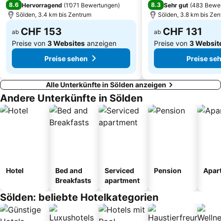
8.6
8.3
Hervorragend
(
1’071 Bewertungen
)
Sehr gut
(
483 Bewe
Merano Railway Station
Foiana
Sölden, 3.4 km bis Zentrum
Sölden, 3.8 km bis Ze
CHF 153
CHF 131
ab
ab
Preise von
3 Websites
anzeigen
Preise von
3 Websit
Preise sehen
Preise se
Alle Unterkünfte in Sölden anzeigen
Andere Unterkünfte in Sölden
Hotel
Bed and
Serviced
Pension
Apar
Breakfasts
apartment
Sölden: beliebte Hotelkategorien