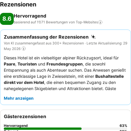
Rezensionen
Hervorragend
8.6
basierend auf 1’071 Bewertungen von
Top-Websites
Zusammenfassung der Rezensionen
Von KI zusammengefasst aus 300+ Rezensionen · Letzte Aktualisierung: 29
May 2026
Dieses Hotel ist ein vielseitiger alpiner Rückzugsort, ideal für
Paare
,
Touristen
und
Freundesgruppen
, die sowohl
Entspannung als auch Abenteuer suchen. Das Anwesen genießt
eine erstklassige Lage in Zwieselstein, mit einer
Bushaltestelle
direkt vor dem Hotel
, die einen bequemen Zugang zu den
nahegelegenen Skigebieten und Attraktionen bietet. Gäste
können im gut ausgestatteten
Wellnessbereich
mit mehreren
Mehr anzeigen
Saunen und einer Infrarotkabine entspannen. Das Personal wird
stets für seinen freundlichen und aufmerksamen Service gelobt,
der die köstlichen und vielfältigen kulinarischen Angebote,
Gästerezensionen
darunter ein reichhaltiges Frühstücksbuffet und exzellente
regionale Abendessen, ergänzt. Für optimalen Komfort empfiehlt
Hervorragend
63
%