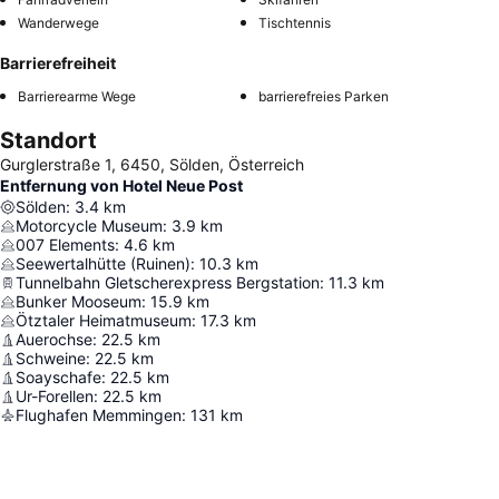
Wanderwege
Tischtennis
Barrierefreiheit
Barrierearme Wege
barrierefreies Parken
Standort
Gurglerstraße 1, 6450, Sölden, Österreich
Entfernung von Hotel Neue Post
Sölden
:
3.4
km
Motorcycle Museum
:
3.9
km
007 Elements
:
4.6
km
Seewertalhütte (Ruinen)
:
10.3
km
Tunnelbahn Gletscherexpress Bergstation
:
11.3
km
Bunker Mooseum
:
15.9
km
Ötztaler Heimatmuseum
:
17.3
km
Auerochse
:
22.5
km
Schweine
:
22.5
km
Soayschafe
:
22.5
km
Ur-Forellen
:
22.5
km
Flughafen Memmingen
:
131
km