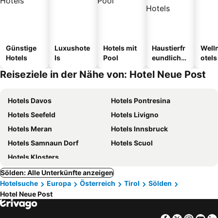
Günstige
Luxushote
Hotels mit
Haustierfr
Well
Hotels
ls
Pool
eundliche
otels
Hotels
Reiseziele in der Nähe von: Hotel Neue Post
Hotels Davos
Hotels Pontresina
Hotels Seefeld
Hotels Livigno
Hotels Meran
Hotels Innsbruck
Hotels Samnaun Dorf
Hotels Scuol
Hotels Klosters
Sölden: Alle Unterkünfte anzeigen
Hotelsuche
Europa
Österreich
Tirol
Sölden
Hotel Neue Post