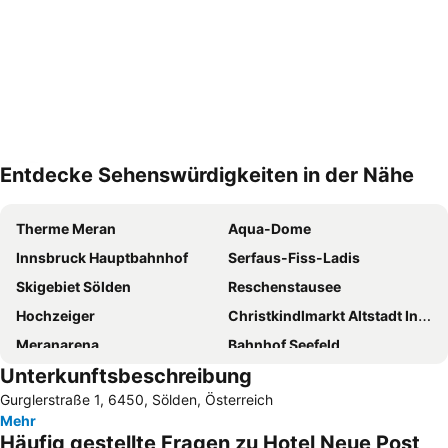
Entdecke Sehenswürdigkeiten in der Nähe
Karte vergrössern
Therme Meran
Aqua-Dome
Innsbruck Hauptbahnhof
Serfaus-Fiss-Ladis
Skigebiet Sölden
Reschenstausee
Hochzeiger
Christkindlmarkt Altstadt Innsbruck
Meranarena
Bahnhof Seefeld
Unterkunftsbeschreibung
Fendels
Nauders Bergkastel
Gurglerstraße 1, 6450, Sölden, Österreich
Meran 2000
Stubaier Gletscher
Mehr
Hochgurgl
Skigebiet Kühtai
Häufig gestellte Fragen zu Hotel Neue Post