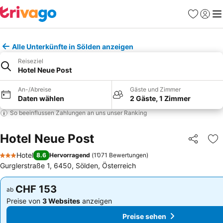
Favoriten
Einlog
Me
Alle Unterkünfte in Sölden anzeigen
Reiseziel
Hotel Neue Post
An-/Abreise
Gäste und Zimmer
Daten wählen
2 Gäste, 1 Zimmer
So beeinflussen Zahlungen an uns unser Ranking
Hotel Neue Post
Teilen
Zu
Hotel
8.6
Hervorragend
(
1’071 Bewertungen
)
3 Sterne
Gurglerstraße 1, 6450, Sölden, Österreich
CHF 153
CHF 153
ab
ab
Preise von
3 Websites
anzeigen
Preise von
3 Websites
anzeigen
Preise sehen
Preise sehen