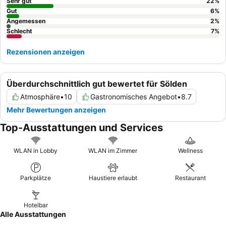
es sich, ein Zimmer mit
Balkon
anzufragen, um die angenehme
Sehr gut
22
%
Aussicht zu genießen.
Gut
6
%
Angemessen
2
%
Schlecht
7
%
Rezensionen anzeigen
Überdurchschnittlich gut bewertet für Sölden
Atmosphäre
•
10
Gastronomisches Angebot
•
8.7
Mehr Bewertungen anzeigen
Top-Ausstattungen und Services
WLAN in Lobby
WLAN im Zimmer
Wellness
Parkplätze
Haustiere erlaubt
Restaurant
Hotelbar
Alle Ausstattungen