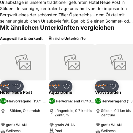
Urlaubstage in unserem traditionell geführten Hotel Neue Post in
Sölden. In sonniger, zentraler Lage umrahmt von der imposanten
Bergwelt eines der schönsten Täler Österreichs – dem Ötztal mit
seiner unglaublichen Urlaubsvielfalt. Egal ob Sie einen Sommer- oder
Mit ähnlichen Unterkünften vergleichen
Winterurlaub planen, im Hotel Neue Post sind Sie mitten drin: Im
Schnittpunkt der Wander- und Skiparadiese Sölden, Gurgl und Vent.
Ausgewählte Unterkunft
Ähnliche Unterkünfte
Bei uns sind Sie daher in wenigen Minuten auf der Piste und direkt
am europäischen Fernwanderweg E5. Unsere ausgezeichnete
Küche, die feine Wellness-Oase, die komfortablen Zimmer und
ehrliche Tiroler Gastfreundschaft sorgen für wunderbare
Urlaubstage in familiärer Atmosphäre. Wir freuen uns auf Sie! Ihre
Familie Streiter
Hotel
Hotel
Hotel
3 Sterne
4 Sterne
4 Sterne
Teilen
Zu Favoriten hinzufügen
Teilen
Zu Favoriten hinzufügen
Teilen
Zu Favor
Hotel Neue Post
Aqua Dome
VAYA Sölden
8.6
8.9
8.7
Hervorragend
(
1’071 Bewertungen
Hervorragend
)
(
17’409 Bewertungen
Hervorragend
)
(
1’
Sölden, Österreich
Längenfeld, 0.7 km bis
Sölden, 0.1 km bis
Zentrum
Zentrum
gratis WLAN
gratis WLAN
gratis WLAN
Wellness
Pool
Wellness