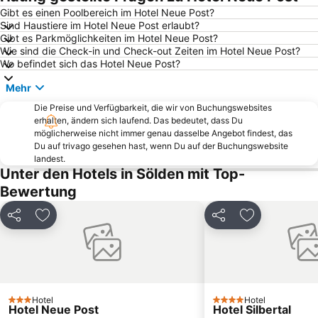
Südtirol Classic Rallye
Erlebnisbad Naturns
Gibt es einen Poolbereich im Hotel Neue Post?
Sind Haustiere im Hotel Neue Post erlaubt?
Glacier of Kaunertal
Promenaden von Meran
Gibt es Parkmöglichkeiten im Hotel Neue Post?
Congress Innsbruck
Olympiaworld
Wie sind die Check-in und Check-out Zeiten im Hotel Neue Post?
Wo befindet sich das Hotel Neue Post?
Goldenes Dachl
Bergbaumuseum Ridnaun-Schneeberg
Mehr
Ratschings-Jaufen
Area 47
Die Preise und Verfügbarkeit, die wir von Buchungswebsites
Jochtal
Obergurgl
erhalten, ändern sich laufend. Das bedeutet, dass Du
Ladurns Ski resort
Gärten von Schloss Trauttmansdorff
möglicherweise nicht immer genau dasselbe Angebot findest, das
Du auf trivago gesehen hast, wenn Du auf der Buchungswebsite
Venet
Schöneben
landest.
Unter den Hotels in Sölden mit Top-
Flughafen Innsbruck
Merano 2000
Bewertung
Bergisel Schanze
Skigebiet Watles
Hallenbad Amraser Straße
Leutaschtal
Teilen
Zu Favoriten hinzufügen
Teilen
Zu Favoriten
Kurhaus
See
Axamer Lizum
Casino Seefeld
Casino Innsbruck
Christkindlmarkt am Marktplatz
Schnalstaler Gletscherbahn
Vinschgauer Tor
Hotel
Hotel
3 Sterne
4 Sterne
Hotel Neue Post
Hotel Silbertal
Die Lauben Merans
Kinderschneealm