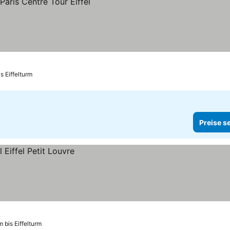
s Eiffelturm
Preise s
m bis Eiffelturm