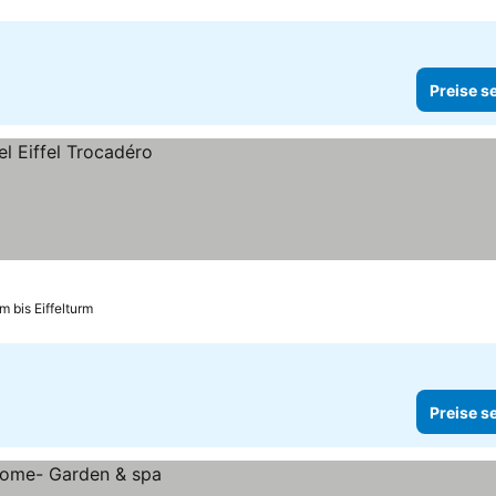
Preise s
m bis Eiffelturm
Preise s