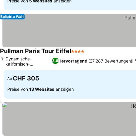
Preise von
5 Websites
anzeigen
Beliebte Wahl
Pullman Paris Tour Eiffel
4 Sterne
Dynamische
Hervorragend
(27’287 Bewertungen)
8.6
kalifornisch-
französische Küche
CHF 305
Ab
Preise von
13 Websites
anzeigen