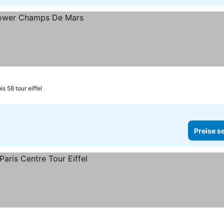
is 58 tour eiffel
Preise s