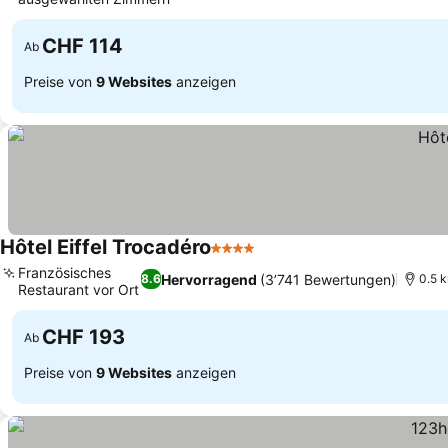
CHF 114
Ab
Preise von
9 Websites
anzeigen
Hôtel Eiffel Trocadéro
4 Sterne
Französisches
Hervorragend
(3’741 Bewertungen)
8.6
0.5 k
Restaurant vor Ort
CHF 193
Ab
Preise von
9 Websites
anzeigen