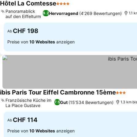
Hôtel La Comtesse
4 Sterne
Panoramablick
Hervorragend
(4’269 Bewertungen)
9.2
1.1 k
auf den Eiffelturm
CHF 198
Ab
Preise von
10 Websites
anzeigen
ibis Paris Tour Eiffel Cambronne 15ème
3 Sterne
Französische Küche im
Gut
(15’534 Bewertungen)
7.5
1.3 km bis
La Place Gustave
CHF 114
Ab
Preise von
10 Websites
anzeigen