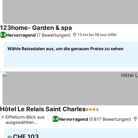
123home- Garden & spa
Hervorragend
(7 Bewertungen)
8.8
1.5 km bis 58 tour eiffel
Wähle Reisedaten aus, um die genauen Preise zu sehen
Hôtel Le Relais Saint Charles
4 Sterne
Eiffelturm-Blick aus
Hervorragend
(5’817 Bewertungen)
8.6
ausgewählten
Zimmern
CHF 103
Ab