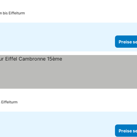
m bis Eiffelturm
Preise s
 Eiffelturm
Preise s