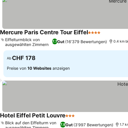
Mercure Paris Centre Tour Eiffel
4 Sterne
Eiffelturmblick von
Gut
(16’379 Bewertungen)
7.7
0.4 km bi
ausgewählten Zimmern
CHF 178
Ab
Preise von
10 Websites
anzeigen
Hotel Eiffel Petit Louvre
3 Sterne
Blick auf den Eiffelturm von
Gut
(3’997 Bewertungen)
7.8
1.7 k
ausgewählten Zimmern