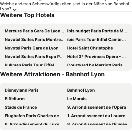
Welche anderen Sehenswürdigkeiten sind in der Nähe von Bahnhof
Lyon?
Weitere Top Hotels
Mercure Paris Gare De Lyon TGV
ibis budget Paris Porte de Montmartre
Novotel Suites Paris Montreuil Vincennes
ibis Paris Tour Eiffel Cambronne 15ème
Novotel Paris Gare de Lyon
Hotel Saint Christophe
Novotel Suites Paris Expo Porte de Versailles
Hôtel 3* Provinces Opéra - Vacances Bleues
Pullman Paris Tour Eiffel
Courtyard by Marriott Paris Gare de Lyon
Weitere Attraktionen - Bahnhof Lyon
Novotel Paris Centre Tour Eiffel
Novotel Paris Centre Gare Montparnasse
citizenM Paris Gare de Lyon
Hotel Palym
Disneyland Paris
Bahnhof Lyon
MEININGER Hotel Paris Porte De Vincennes
ibis budget Orly Chevilly Tram 7
Eiffelturm
Le Marais
Novotel Paris Centre Bercy
Novotel Paris 17
Stade de France
9. Arrondissement de l'Opéra
Novotel Paris Les Halles
ibis Paris Gare de Lyon Ledru Rollin 12ème
Flughafen Paris Charles de Gaulle
1. Arrondissement du Louvre
Holiday Inn Paris - Gare De Lyon Bastille By Ihg
Mercure Paris Montparnasse Pasteur
6. Arrondissement du Luxembourg
8. Arrondissement de l'Élysée
Mercure Paris Bercy Bibliothèque
Novotel Paris 20 Belleville