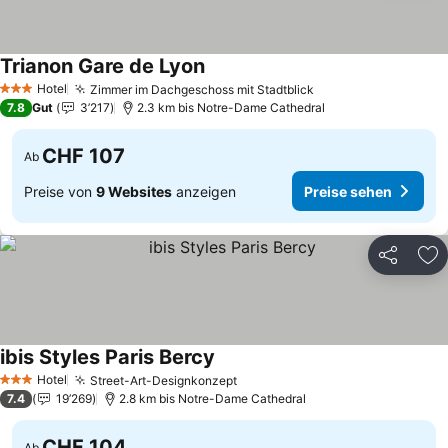
Trianon Gare de Lyon
Preise sehen
Hotel
Zimmer im Dachgeschoss mit Stadtblick
Preise sehen
3 Sterne
7.8
Gut
3’217
2.3 km bis Notre-Dame Cathedral
CHF 107
Ab
Preise von
9 Websites
anzeigen
Preise sehen
Teilen
Zu
ibis Styles Paris Bercy
Preise sehen
Hotel
Street-Art-Designkonzept
Preise sehen
3 Sterne
7.4
19’269
2.8 km bis Notre-Dame Cathedral
CHF 104
Ab