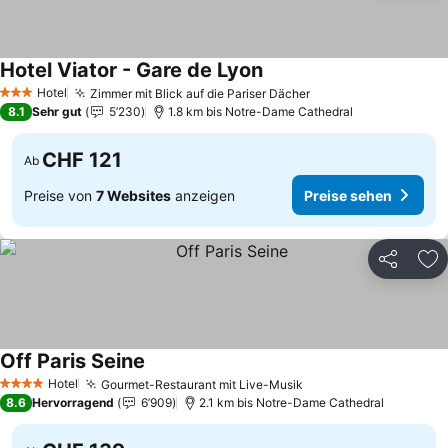
Hotel Viator - Gare de Lyon
Preise sehen
Hotel
Zimmer mit Blick auf die Pariser Dächer
Preise sehen
3 Sterne
8.1
Sehr gut
5’230
1.8 km bis Notre-Dame Cathedral
CHF 121
Ab
Preise von
7 Websites
anzeigen
Preise sehen
Teilen
Zu
Off Paris Seine
Preise sehen
Hotel
Gourmet-Restaurant mit Live-Musik
Preise sehen
4 Sterne
8.6
Hervorragend
6’909
2.1 km bis Notre-Dame Cathedral