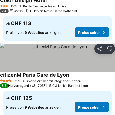
Color Design Hotel
Preise sehen
Hotel
Bunte Zimmer, jedes ein Unikat
Preise sehen
3 Sterne
7.4
4’205
1.6 km bis Notre-Dame Cathedral
CHF 113
Ab
Preise von
9 Websites
anzeigen
Preise sehen
Teilen
Zu
citizenM Paris Gare de Lyon
Preise sehen
Hotel
Smarte Zimmer mit integrierter Technik
Preise sehen
4 Sterne
8.5
Hervorragend
17’058
0.3 km bis Bahnhof Lyon
CHF 125
Ab
Preise von
9 Websites
anzeigen
Preise sehen