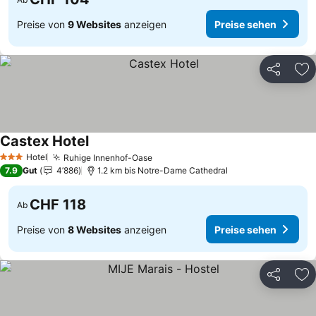
Preise von
9 Websites
anzeigen
Preise sehen
Teilen
Zu
Castex Hotel
Preise sehen
Hotel
Ruhige Innenhof-Oase
Preise sehen
3 Sterne
7.9
Gut
4’886
1.2 km bis Notre-Dame Cathedral
CHF 118
Ab
Preise von
8 Websites
anzeigen
Preise sehen
Teilen
Zu