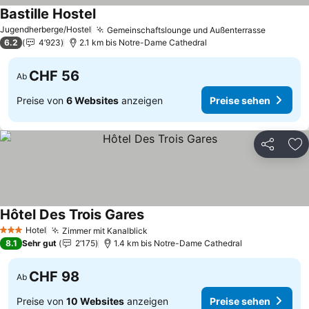
Bastille Hostel
Preise sehen
Jugendherberge/Hostel
Gemeinschaftslounge und Außenterrasse
Preise s
6.2
4’923
2.1 km bis Notre-Dame Cathedral
CHF 56
Ab
Preise von
6 Websites
anzeigen
Preise sehen
Teilen
Zu
Hôtel Des Trois Gares
Preise sehen
Hotel
Zimmer mit Kanalblick
Preise sehen
3 Sterne
8.1
Sehr gut
2’175
1.4 km bis Notre-Dame Cathedral
CHF 98
Ab
Preise von
10 Websites
anzeigen
Preise sehen