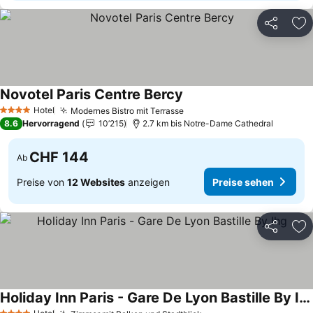
Teilen
Zu
Novotel Paris Centre Bercy
Preise sehen
Hotel
Modernes Bistro mit Terrasse
Preise sehen
4 Sterne
8.6
Hervorragend
10’215
2.7 km bis Notre-Dame Cathedral
CHF 144
Ab
Preise von
12 Websites
anzeigen
Preise sehen
Teilen
Zu
Holiday Inn Paris - Gare De Lyon Bastille By Ihg