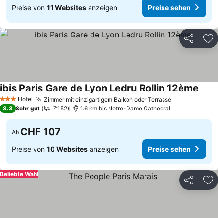
Preise von
11 Websites
anzeigen
Preise sehen
Teilen
Zu
ibis Paris Gare de Lyon Ledru Rollin 12ème
Preis
Hotel
Zimmer mit einzigartigem Balkon oder Terrasse
Preise sehen
3 Sterne
8.3
Sehr gut
7’152
1.6 km bis Notre-Dame Cathedral
CHF 107
Ab
Preise von
10 Websites
anzeigen
Preise sehen
Beliebte Wahl
Teilen
Zu