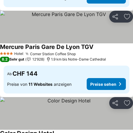
Teilen
Zu
Mercure Paris Gare De Lyon TGV
Preise sehen
Hotel
Corner Station Coffee Shop
Preise sehen
4 Sterne
8.2
Sehr gut
12’928
1.9 km bis Notre-Dame Cathedral
CHF 144
Ab
Preise von
11 Websites
anzeigen
Preise sehen
Teilen
Zu