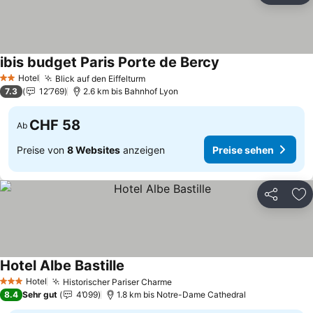
ibis budget Paris Porte de Bercy
Preise sehen
Hotel
Blick auf den Eiffelturm
Preise sehen
2 Sterne
7.3
12’769
2.6 km bis Bahnhof Lyon
CHF 58
Ab
Preise von
8 Websites
anzeigen
Preise sehen
Teilen
Zu
Hotel Albe Bastille
Preise sehen
Hotel
Historischer Pariser Charme
Preise sehen
3 Sterne
8.4
Sehr gut
4’099
1.8 km bis Notre-Dame Cathedral