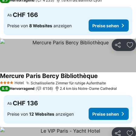
8.7
Hervorragend
4’233
1.6 km bis Bahnhof Lyon
CHF 166
Ab
Preise von
8 Websites
anzeigen
Preise sehen
Teilen
Zu
Mercure Paris Bercy Bibliothèque
Preise sehen
Hotel
Schallisolierte Zimmer für ruhige Aufenthalte
Preise sehen
4 Sterne
8.6
Hervorragend
6’156
2.4 km bis Notre-Dame Cathedral
CHF 136
Ab
Preise von
12 Websites
anzeigen
Preise sehen