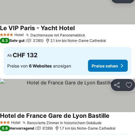
Teilen
Zu
Le VIP Paris - Yacht Hotel
Preise sehen
Hotel
Dachterrasse mit Panoramablick
Preise sehen
4 Sterne
8.3
Sehr gut
3’285
2.1 km bis Notre-Dame Cathedral
CHF 132
Ab
Preise von
6 Websites
anzeigen
Preise sehen
Teilen
Zu
Hotel de France Gare de Lyon Bastille
Preise seh
Hotel
Renovierte Zimmer in historischem Gebäude
Preise sehen
3 Sterne
8.6
Hervorragend
6’289
1.7 km bis Notre-Dame Cathedral