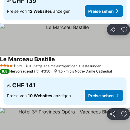
CHF 139
Ab
Preise von
12 Websites
anzeigen
Preise sehen
Teilen
Zu
Le Marceau Bastille
Preise sehen
Hotel
Kunstgalerie mit einzigartigen Ausstellungen
Preise sehen
4 Sterne
8.8
Hervorragend
4’350
1.5 km bis Notre-Dame Cathedral
CHF 141
Ab
Preise von
10 Websites
anzeigen
Preise sehen
Teilen
Zu