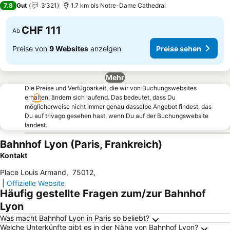
7.8
Gut
3’321
1.7 km bis Notre-Dame Cathedral
CHF 111
Ab
Preise von
9 Websites
anzeigen
Preise sehen
Mehr
Die Preise und Verfügbarkeit, die wir von Buchungswebsites
erhalten, ändern sich laufend. Das bedeutet, dass Du
möglicherweise nicht immer genau dasselbe Angebot findest, das
Du auf trivago gesehen hast, wenn Du auf der Buchungswebsite
landest.
Bahnhof Lyon (Paris, Frankreich)
Kontakt
Place Louis Armand
,
75012
,
|
Offizielle Website
Häufig gestellte Fragen zum/zur Bahnhof
Lyon
Was macht Bahnhof Lyon in Paris so beliebt?
Welche Unterkünfte gibt es in der Nähe von Bahnhof Lyon?