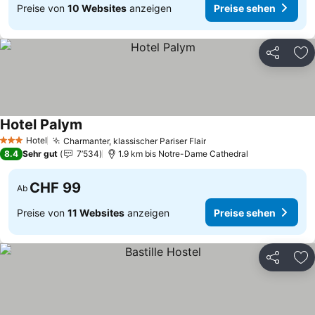
Preise von
10 Websites
anzeigen
Preise sehen
Teilen
Zu
Hotel Palym
Preise sehen
Hotel
Charmanter, klassischer Pariser Flair
Preise sehen
3 Sterne
8.4
Sehr gut
7’534
1.9 km bis Notre-Dame Cathedral
CHF 99
Ab
Preise von
11 Websites
anzeigen
Preise sehen
Teilen
Zu