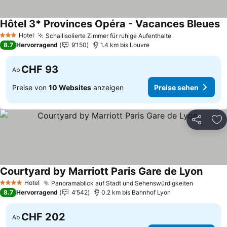
Hôtel 3* Provinces Opéra - Vacances Bleues
P
Hotel
Schallisolierte Zimmer für ruhige Aufenthalte
Preise sehen
3 Sterne
8.7
Hervorragend
9’150
1.4 km bis Louvre
CHF 93
Ab
Preise von
10 Websites
anzeigen
Preise sehen
Teilen
Zu
Courtyard by Marriott Paris Gare de Lyon
Preise
Hotel
Panoramablick auf Stadt und Sehenswürdigkeiten
Preise s
4 Sterne
8.7
Hervorragend
4’542
0.2 km bis Bahnhof Lyon
CHF 202
Ab