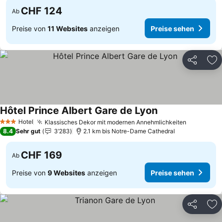
CHF 124
Ab
Preise von
11 Websites
anzeigen
Preise sehen
Teilen
Zu
Hôtel Prince Albert Gare de Lyon
Preise sehen
Hotel
Klassisches Dekor mit modernen Annehmlichkeiten
Preise se
3 Sterne
8.4
Sehr gut
3’283
2.1 km bis Notre-Dame Cathedral
CHF 169
Ab
Preise von
9 Websites
anzeigen
Preise sehen
Teilen
Zu