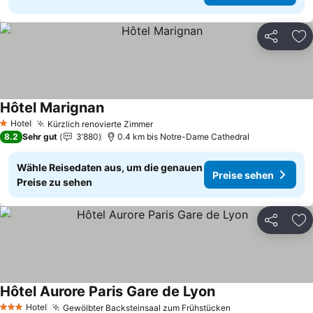
Teilen
Zu
Hôtel Marignan
Preise sehen
Hotel
Kürzlich renovierte Zimmer
Preise sehen
1 Sterne
8.2
Sehr gut
3’880
0.4 km bis Notre-Dame Cathedral
Wähle Reisedaten aus, um die genauen
Preise sehen
Preise zu sehen
Teilen
Zu
Hôtel Aurore Paris Gare de Lyon
Preise sehen
Hotel
Gewölbter Backsteinsaal zum Frühstücken
Preise sehen
3 Sterne