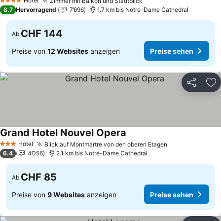
Preise sehen
Hotel
Zimmer mit Balkon und Stadtblick
Preise sehen
4 Sterne
8.7
Hervorragend
7’696
1.7 km bis Notre-Dame Cathedral
CHF 144
Ab
Preise von
12 Websites
anzeigen
Preise sehen
Teilen
Zu
Grand Hotel Nouvel Opera
Preise sehen
Hotel
Blick auf Montmartre von den oberen Etagen
Preise sehen
3 Sterne
6.4
4’056
2.1 km bis Notre-Dame Cathedral
CHF 85
Ab
Preise von
9 Websites
anzeigen
Preise sehen