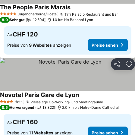
The People Paris Marais
Preise sehen
Jugendherberge/Hostel
TiTi Palacio Restaurant und Bar
Preise 
5 Sterne
8.0
Sehr gut
12’504
1.0 km bis Bahnhof Lyon
CHF 120
Ab
Preise von
9 Websites
anzeigen
Preise sehen
Teilen
Zu
Novotel Paris Gare de Lyon
Preise sehen
Hotel
Vielseitige Co-Working- und Meetingräume
Preise sehen
4 Sterne
8.5
Hervorragend
13’322
2.0 km bis Notre-Dame Cathedral
CHF 160
Ab
Preise von
11 Websites
anzeigen
Preise sehen