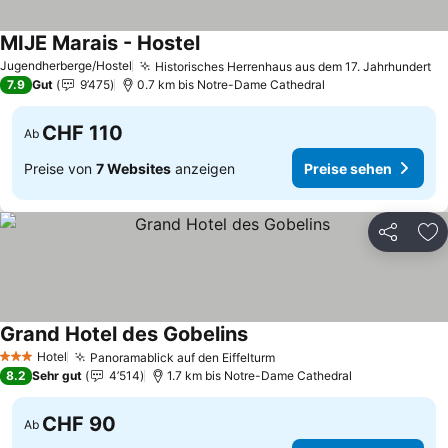
MIJE Marais - Hostel
Preise sehen
Jugendherberge/Hostel
Historisches Herrenhaus aus dem 17. Jahrhundert
Pr
7.9
Gut
9’475
0.7 km bis Notre-Dame Cathedral
CHF 110
Ab
Preise von
7 Websites
anzeigen
Preise sehen
Teilen
Zu
Grand Hotel des Gobelins
Preise sehen
Hotel
Panoramablick auf den Eiffelturm
Preise sehen
3 Sterne
8.2
Sehr gut
4’514
1.7 km bis Notre-Dame Cathedral
CHF 90
Ab