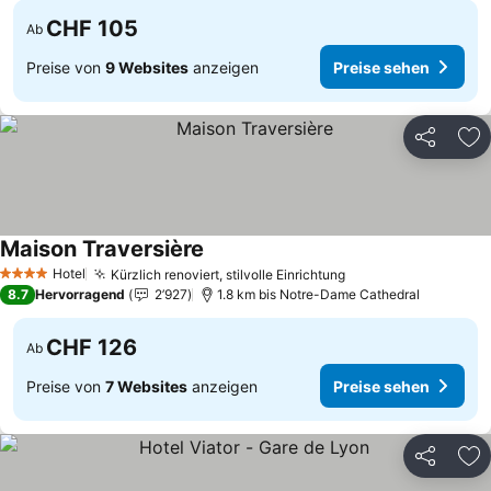
CHF 105
Ab
Preise von
9 Websites
anzeigen
Preise sehen
Teilen
Zu
Maison Traversière
Preise sehen
Hotel
Kürzlich renoviert, stilvolle Einrichtung
Preise sehen
4 Sterne
8.7
Hervorragend
2’927
1.8 km bis Notre-Dame Cathedral
CHF 126
Ab
Preise von
7 Websites
anzeigen
Preise sehen
Teilen
Zu