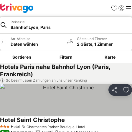
Favoriten
Einlog
Me
Reiseziel
Bahnhof Lyon, Paris
An-/Abreise
Gäste und Zimmer
Daten wählen
2 Gäste, 1 Zimmer
Sortieren
Filtern
Karte
Hotels Paris nahe Bahnhof Lyon (Paris,
Frankreich)
So beeinflussen Zahlungen an uns unser Ranking
Teilen
Zu
Hotel Saint Christophe
Preise sehen
Hotel
Charmantes Pariser Boutique-Hotel
Preise sehen
3 Sterne