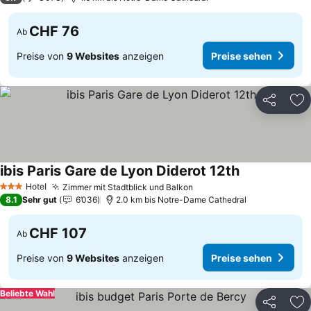
CHF 76
Ab
Preise von
9 Websites
anzeigen
Preise sehen
Teilen
Zu
ibis Paris Gare de Lyon Diderot 12th
Preise sehen
Hotel
Zimmer mit Stadtblick und Balkon
Preise sehen
3 Sterne
8.1
Sehr gut
6’036
2.0 km bis Notre-Dame Cathedral
CHF 107
Ab
Preise von
9 Websites
anzeigen
Preise sehen
Beliebte Wahl
Teilen
Zu