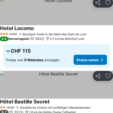
Teilen
Zu
Hotel Locomo
Preise sehen
Hotel
Boutique-Hotel in der Nähe des Gare de Lyon
Preise sehen
3 Sterne
8.8
Hervorragend
6’632
0.2 km bis Bahnhof Lyon
CHF 115
Ab
Preise von
9 Websites
anzeigen
Preise sehen
Teilen
Zu
Hôtel Bastille Secret
Preise sehen
Hotel
Gemütliche Zimmer mit auffälligen Wandmalereien
Preise sehe
2 Sterne
6.7
3’073
1.6 km bis Notre-Dame Cathedral