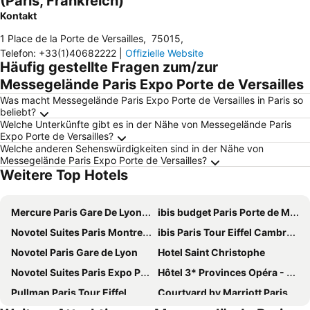
(Paris, Frankreich)
Kontakt
1 Place de la Porte de Versailles
,
75015
,
Telefon
:
+33(1)40682222
|
Offizielle Website
Häufig gestellte Fragen zum/zur
Messegelände Paris Expo Porte de Versailles
Was macht Messegelände Paris Expo Porte de Versailles in Paris so
beliebt?
Welche Unterkünfte gibt es in der Nähe von Messegelände Paris
Expo Porte de Versailles?
Welche anderen Sehenswürdigkeiten sind in der Nähe von
Messegelände Paris Expo Porte de Versailles?
Weitere Top Hotels
Mercure Paris Gare De Lyon TGV
ibis budget Paris Porte de Montmartre
Novotel Suites Paris Montreuil Vincennes
ibis Paris Tour Eiffel Cambronne 15ème
Novotel Paris Gare de Lyon
Hotel Saint Christophe
Novotel Suites Paris Expo Porte de Versailles
Hôtel 3* Provinces Opéra - Vacances Bleues
Pullman Paris Tour Eiffel
Courtyard by Marriott Paris Gare de Lyon