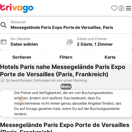
Favoriten
Einlog
Me
Reiseziel
Messegelände Paris Expo Porte de Versailles, Paris
An-/Abreise
Gäste und Zimmer
Daten wählen
2 Gäste, 1 Zimmer
Sortieren
Filtern
Karte
Hotels Paris nahe Messegelände Paris Expo
Porte de Versailles (Paris, Frankreich)
So beeinflussen Zahlungen an uns unser Ranking
Mehr
Die Preise und Verfügbarkeit, die wir von Buchungswebsites
erhalten, ändern sich laufend. Das bedeutet, dass Du
möglicherweise nicht immer genau dasselbe Angebot findest, das
Du auf trivago gesehen hast, wenn Du auf der Buchungswebsite
landest.
Messegelände Paris Expo Porte de Versailles