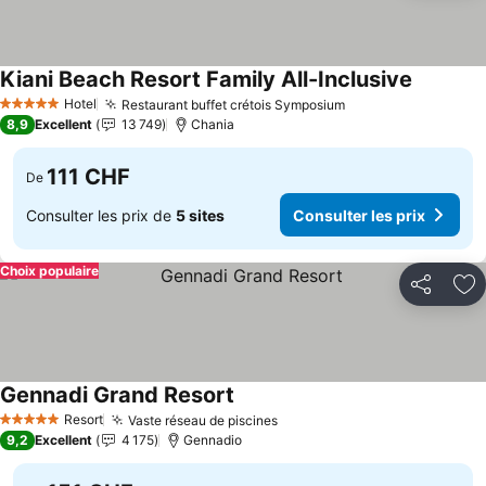
Kiani Beach Resort Family All-Inclusive
Consulter
Hotel
Restaurant buffet crétois Symposium
Consulter les pri
5 Étoiles
8,9
Excellent
13 749
Chania
111 CHF
De
Consulter les prix de
5 sites
Consulter les prix
Choix populaire
Partager
Aj
Gennadi Grand Resort
Consulter les prix
Resort
Vaste réseau de piscines
Consulter les prix
5 Étoiles
9,2
Excellent
4 175
Gennadio