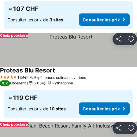
107 CHF
De
Consulter les prix de
3 sites
Consulter les prix
Choix populaire
Partager
Aj
Proteas Blu Resort
Consulter les prix
Hotel
Expériences culinaires variées
Consulter les prix
5 Étoiles
9,2
Excellent
2 054
Pythagorion
119 CHF
De
Consulter les prix de
10 sites
Consulter les prix
Choix populaire
Partager
Aj