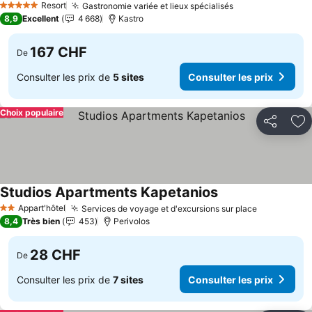
Resort
Gastronomie variée et lieux spécialisés
Consulter les p
5 Étoiles
8,9
Excellent
4 668
Kastro
167 CHF
De
Consulter les prix de
5 sites
Consulter les prix
Choix populaire
Partager
Aj
Studios Apartments Kapetanios
Consulter les prix
Appart'hôtel
Services de voyage et d'excursions sur place
Consulter 
2 Étoiles
8,4
Très bien
453
Perivolos
28 CHF
De
Consulter les prix de
7 sites
Consulter les prix