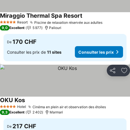
Miraggio Thermal Spa Resort
Consulter les prix
Resort
Piscine de relaxation réservée aux adultes
Consulter le
5 Étoiles
9,0
Excellent
5 977
Paliouri
170 CHF
De
Consulter les prix de
11 sites
Consulter les prix
Partager
Aj
OKU Kos
Consulter les prix
Hotel
Cinéma en plein air et observation des étoiles
Consulter l
5 Étoiles
9,3
Excellent
2 402
Marmari
217 CHF
De