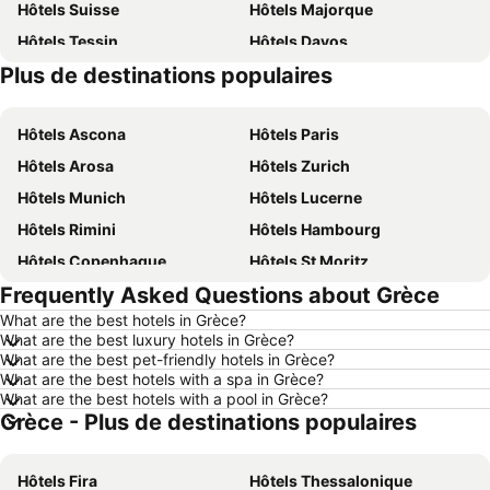
Hôtels Suisse
Hôtels Majorque
Hôtels Tessin
Hôtels Davos
Plus de destinations populaires
Hôtels Sardaigne
Hôtels Italie
Hôtels Ascona
Hôtels Paris
Hôtels Arosa
Hôtels Zurich
Hôtels Munich
Hôtels Lucerne
Hôtels Rimini
Hôtels Hambourg
Hôtels Copenhague
Hôtels St Moritz
Frequently Asked Questions about Grèce
Hôtels Palma
Hôtels Thun
What are the best hotels in Grèce?
Hôtels Berne
Hôtels Annecy
What are the best luxury hotels in Grèce?
Hôtels Nice
Hôtels Berlin
What are the best pet-friendly hotels in Grèce?
What are the best hotels with a spa in Grèce?
Hôtels Interlaken
Hôtels Rust
What are the best hotels with a pool in Grèce?
Grèce - Plus de destinations populaires
Hôtels Bâle
Hôtels Lac de Garde
Hôtels Crète
Hôtels Forêt-Noire
Hôtels Fira
Hôtels Thessalonique
Hôtels Ibiza
Hôtels Ligurie