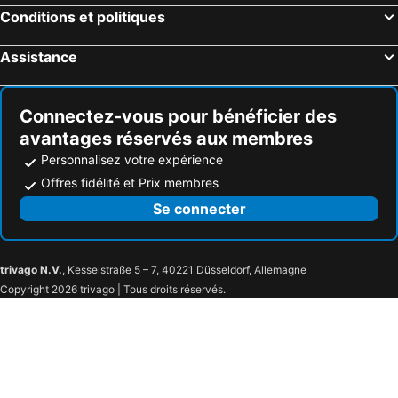
Hôtels Naoussa
Hôtels Amoudara Heraklion
Conditions et politiques
Hôtels Laganas
Hôtels Missiria
Assistance
Hôtels Kriopigi
Hôtels Sissi
Hôtels Parikia
Hôtels Ouranoupolis
Connectez-vous pour bénéficier des
avantages réservés aux membres
Personnalisez votre expérience
Offres fidélité et Prix membres
Se connecter
trivago N.V.
, Kesselstraße 5 – 7, 40221 Düsseldorf, Allemagne
Copyright 2026 trivago | Tous droits réservés.