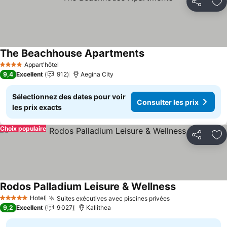
Partager
Aj
The Beachhouse Apartments
Consulter les prix
Appart'hôtel
4 Étoiles
9,4
Excellent
912
Aegina City
Sélectionnez des dates pour voir
Consulter les prix
les prix exacts
Choix populaire
Partager
Aj
Rodos Palladium Leisure & Wellness
Consulter les
Hotel
Suites exécutives avec piscines privées
Consulter les p
5 Étoiles
9,2
Excellent
9 027
Kallithea