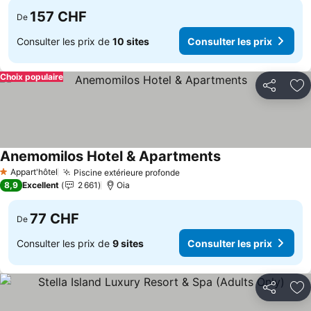
157 CHF
De
Consulter les prix de
10 sites
Consulter les prix
Choix populaire
Partager
Aj
Anemomilos Hotel & Apartments
Consulter les pri
Appart'hôtel
Piscine extérieure profonde
Consulter les prix
1 Étoiles
8,9
Excellent
2 661
Oia
77 CHF
De
Consulter les prix de
9 sites
Consulter les prix
Partager
Aj