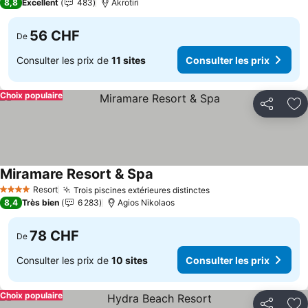
8,8
Excellent
483
Akrotiri
56 CHF
De
Consulter les prix de
11 sites
Consulter les prix
Choix populaire
Partager
Aj
Miramare Resort & Spa
Consulter les prix
Resort
Trois piscines extérieures distinctes
Consulter les prix
4 Étoiles
8,4
Très bien
6 283
Agios Nikolaos
78 CHF
De
Consulter les prix de
10 sites
Consulter les prix
Choix populaire