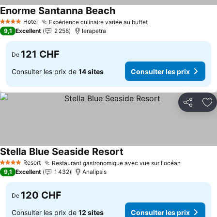
Enorme Santanna Beach
Consulter les prix
Hotel
Expérience culinaire variée au buffet
Consulter les prix
4 Étoiles
9,1
Excellent
2 258
Ierapetra
121 CHF
De
Consulter les prix de
14 sites
Consulter les prix
Partager
Aj
Stella Blue Seaside Resort
Consulter les prix
Resort
Restaurant gastronomique avec vue sur l'océan
Consulter 
4 Étoiles
9,1
Excellent
1 432
Analipsis
120 CHF
De
Consulter les prix de
12 sites
Consulter les prix