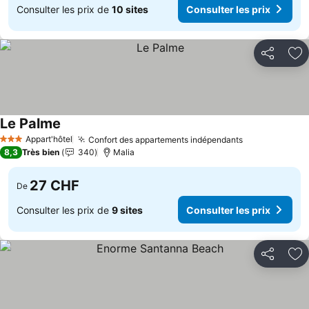
Consulter les prix de
10 sites
Consulter les prix
Partager
Aj
Le Palme
Consulter les prix
Appart'hôtel
Confort des appartements indépendants
Consulter les
3 Étoiles
8,3
Très bien
340
Malia
27 CHF
De
Consulter les prix de
9 sites
Consulter les prix
Partager
Aj