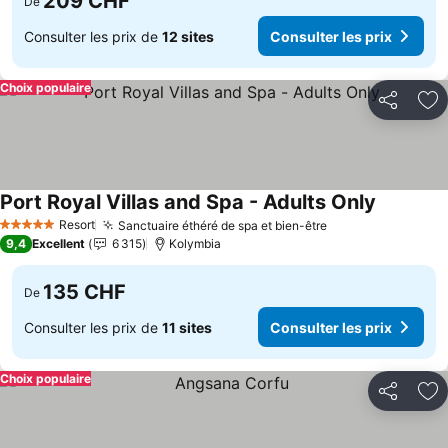
209 CHF
De
Consulter les prix de
12 sites
Consulter les prix
Choix populaire
Partager
Aj
Port Royal Villas and Spa - Adults Only
Consulter
Resort
Sanctuaire éthéré de spa et bien-être
Consulter les pr
5 Étoiles
9,4
Excellent
6 315
Kolymbia
135 CHF
De
Consulter les prix de
11 sites
Consulter les prix
Choix populaire
Partager
Aj