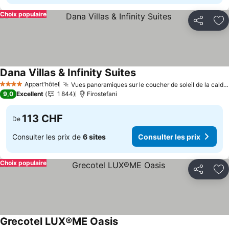
Choix populaire
Partager
Aj
Dana Villas & Infinity Suites
Consulter les prix
Appart'hôtel
Vues panoramiques sur le coucher de soleil de la caldeira
4 Étoiles
9,0
Excellent
1 844
Firostefani
113 CHF
De
Consulter les prix de
6 sites
Consulter les prix
Choix populaire
Partager
Aj
Grecotel LUX®ME Oasis
Consulter les prix