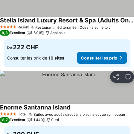
Stella Island Luxury Resort & Spa (Adults Only)
Consulter les prix
Resort
Restaurant méditerranéen Oceania sur le toit
Consulter l
5 Étoiles
9,3
Excellent
6 915
Analipsis
222 CHF
De
Consulter les prix de
10 sites
Consulter les prix
Partager
Aj
Enorme Santanna Island
Consulter les prix
Hotel
Suites avec accès direct à la piscine et vue sur l'océan
Cons
5 Étoiles
8,7
Excellent
1 440
Sissi