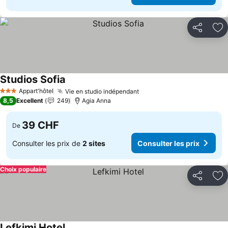
Partager
Aj
Studios Sofia
Consulter les prix
Appart'hôtel
Vie en studio indépendant
Consulter les prix
3 Étoiles
8,5
Excellent
249
Agia Anna
39 CHF
De
Consulter les prix de
2 sites
Consulter les prix
Choix populaire
Partager
Aj
Lefkimi Hotel