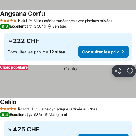
Angsana Corfu
Consulter les prix
Hotel
Villas méditerranéennes avec piscines privées
Consulter 
5 Étoiles
9,3
Excellent
3 504
Benitses
222 CHF
De
Consulter les prix de
12 sites
Consulter les prix
Choix populaire
Partager
Aj
Calilo
Consulter les prix
Resort
Cuisine cycladique raffinée au Ches
Consulter les pri
5 Étoiles
9,4
Excellent
936
Manganari
425 CHF
De