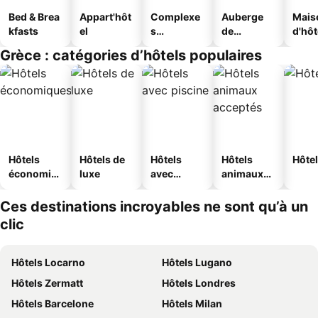
Bed & Brea
Appart'hôt
Complexe
Auberge
Mais
kfasts
el
s
de
d'hô
touristique
jeunesse
Grèce : catégories d’hôtels populaires
s
Hôtels
Hôtels de
Hôtels
Hôtels
Hôtel
économiq
luxe
avec
animaux
ues
piscine
acceptés
Ces destinations incroyables ne sont qu’à un
clic
Hôtels Locarno
Hôtels Lugano
Hôtels Zermatt
Hôtels Londres
Hôtels Barcelone
Hôtels Milan