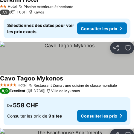
Consulter les prix
Hotel
Piscine extérieure étincelante
Consulter les prix
2 Étoiles
7,3
1 061
Kavos
Sélectionnez des dates pour voir
Consulter les prix
les prix exacts
Partager
Aj
Cavo Tagoo Mykonos
Consulter les prix
Hotel
Restaurant Zuma : une cuisine de classe mondiale
Consult
5 Étoiles
8,9
Excellent
3 739
Ville de Mykonos
558 CHF
De
Consulter les prix de
9 sites
Consulter les prix