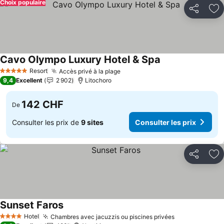
Choix populaire
Partager
Aj
Cavo Olympo Luxury Hotel & Spa
Consulter les pri
Resort
Accès privé à la plage
Consulter les prix
5 Étoiles
9,4
Excellent
2 902
Litochoro
142 CHF
De
Consulter les prix de
9 sites
Consulter les prix
Partager
Aj
Sunset Faros
Consulter les prix
Hotel
Chambres avec jacuzzis ou piscines privées
Consulter les
4 Étoiles