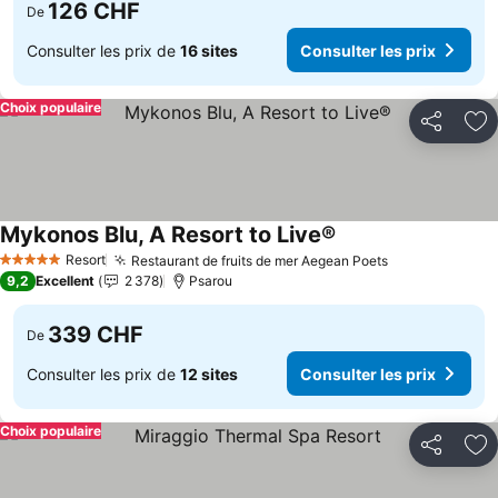
126 CHF
De
Consulter les prix de
16 sites
Consulter les prix
Choix populaire
Partager
Aj
Mykonos Blu, A Resort to Live®
Consulter les prix
Resort
Restaurant de fruits de mer Aegean Poets
Consulter les
5 Étoiles
9,2
Excellent
2 378
Psarou
339 CHF
De
Consulter les prix de
12 sites
Consulter les prix
Choix populaire
Partager
Aj