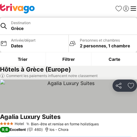
Favoris
Se con
Me
Destination
Grèce
Arrivée/départ
Personnes et chambres
Dates
2 personnes, 1 chambre
Trier
Filtrer
Carte
Hôtels à Grèce (Europe)
Comment les paiements influencent notre classement
Partager
Aj
Agalia Luxury Suites
Consulter les prix
Hotel
Bien-être et remise en forme holistiques
Consulter les pri
4 Étoiles
9,6
Excellent
460
Ios - Chora