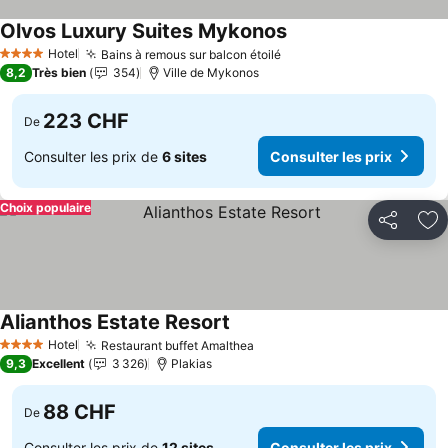
Olvos Luxury Suites Mykonos
Consulter les prix
Hotel
Bains à remous sur balcon étoilé
Consulter les prix
4 Étoiles
8,2
Très bien
354
Ville de Mykonos
223 CHF
De
Consulter les prix de
6 sites
Consulter les prix
Choix populaire
Partager
Aj
Alianthos Estate Resort
Consulter les prix
Hotel
Restaurant buffet Amalthea
Consulter les prix
4 Étoiles
9,3
Excellent
3 326
Plakias
88 CHF
De
Consulter les prix de
12 sites
Consulter les prix