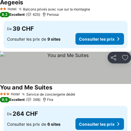
Aegeeis
Consulter les prix
Hotel
Balcons privés avec vue sur la montagne
Consulter les prix
2 Étoiles
9,2
Excellent
625
Perissa
39 CHF
De
Consulter les prix de
9 sites
Consulter les prix
Partager
Aj
You and Me Suites
Consulter les prix
Hotel
Service de conciergerie dédié
Consulter les prix
3 Étoiles
9,5
Excellent
368
Fira
264 CHF
De
Consulter les prix de
6 sites
Consulter les prix