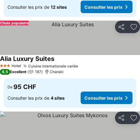
Consulter les prix de
12 sites
Consulter les prix
Choix populaire
Partager
Aj
Alia Luxury Suites
Consulter les prix
Hotel
Cuisine internationale variée
Consulter les prix
3 Étoiles
8,5
Excellent
187
Charaki
95 CHF
De
Consulter les prix de
4 sites
Consulter les prix
Partager
Aj