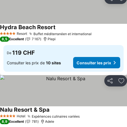
Partager
Aj
Hydra Beach Resort
Consulter les prix
Resort
Buffet méditerranéen et international
Consulter les pri
5 Étoiles
8,5
Excellent
7 167
Plepi
119 CHF
De
Consulter les prix de
10 sites
Consulter les prix
Partager
Aj
Nalu Resort & Spa
Consulter les prix
Hotel
Expériences culinaires variées
Consulter les prix
5 Étoiles
8,9
Excellent
781
Adele