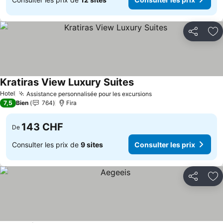
Partager
Aj
Kratiras View Luxury Suites
Consulter les prix
Hotel
Assistance personnalisée pour les excursions
Consulter les prix
7,5
Bien
764
Fira
143 CHF
De
Consulter les prix de
9 sites
Consulter les prix
Partager
Aj