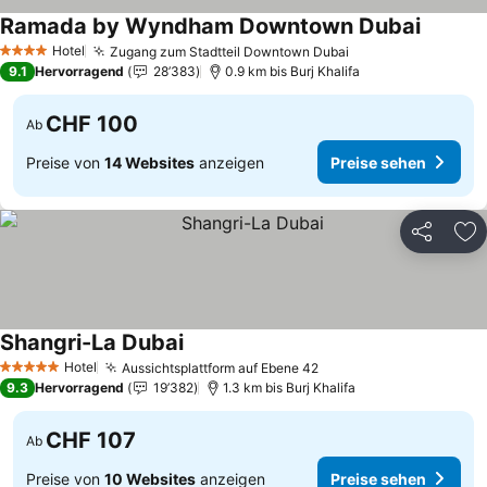
Ramada by Wyndham Downtown Dubai
Hotel
Zugang zum Stadtteil Downtown Dubai
4 Sterne
9.1
Hervorragend
28’383
0.9 km bis Burj Khalifa
CHF 100
Ab
Preise von
14 Websites
anzeigen
Preise sehen
Teilen
Zu
Shangri-La Dubai
Hotel
Aussichtsplattform auf Ebene 42
5 Sterne
9.3
Hervorragend
19’382
1.3 km bis Burj Khalifa
CHF 107
Ab
Preise von
10 Websites
anzeigen
Preise sehen