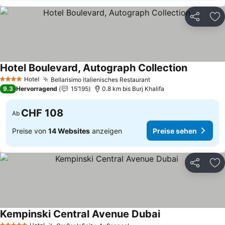
Teilen
Zu
Hotel Boulevard, Autograph Collection
Hotel
Bellarisimo italienisches Restaurant
4 Sterne
9.3
Hervorragend
15’195
0.8 km bis Burj Khalifa
CHF 108
Ab
Preise von
14 Websites
anzeigen
Preise sehen
Teilen
Zu
Kempinski Central Avenue Dubai