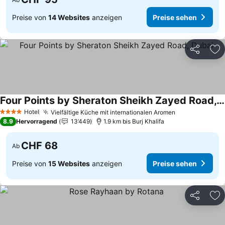
Preise von
14 Websites
anzeigen
Preise sehen
Teilen
Zu
Four Points by Sheraton Sheikh Zayed Road, Dubai
Hotel
Vielfältige Küche mit internationalen Aromen
4 Sterne
8.9
Hervorragend
13’449
1.9 km bis Burj Khalifa
CHF 68
Ab
Preise von
15 Websites
anzeigen
Preise sehen
Teilen
Zu