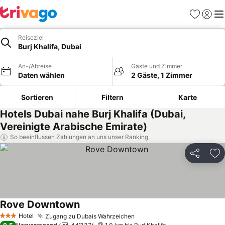
Favoriten
Einlog
Me
Reiseziel
Burj Khalifa, Dubai
An-/Abreise
Gäste und Zimmer
Daten wählen
2 Gäste, 1 Zimmer
Sortieren
Filtern
Karte
Hotels Dubai nahe Burj Khalifa (Dubai,
Vereinigte Arabische Emirate)
So beeinflussen Zahlungen an uns unser Ranking
Teilen
Zu
Rove Downtown
Hotel
Zugang zu Dubais Wahrzeichen
3 Sterne