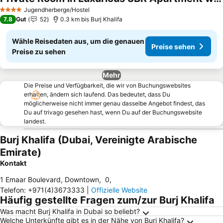
Jugendherberge/Hostel
4 Sterne
7.8
Gut
52
0.3 km bis Burj Khalifa
Wähle Reisedaten aus, um die genauen
Preise sehen
Preise zu sehen
Mehr
Die Preise und Verfügbarkeit, die wir von Buchungswebsites
erhalten, ändern sich laufend. Das bedeutet, dass Du
möglicherweise nicht immer genau dasselbe Angebot findest, das
Du auf trivago gesehen hast, wenn Du auf der Buchungswebsite
landest.
Burj Khalifa (Dubai, Vereinigte Arabische
Emirate)
Kontakt
1 Emaar Boulevard, Downtown
,
0
,
Telefon
:
+971(4)3673333
|
Offizielle Website
Häufig gestellte Fragen zum/zur Burj Khalifa
Was macht Burj Khalifa in Dubai so beliebt?
Welche Unterkünfte gibt es in der Nähe von Burj Khalifa?