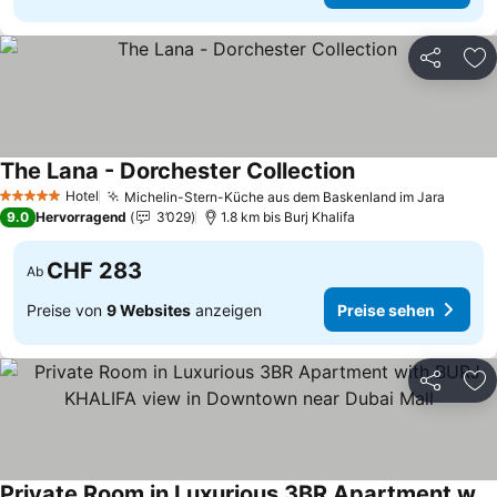
Teilen
Zu
The Lana - Dorchester Collection
Hotel
Michelin-Stern-Küche aus dem Baskenland im Jara
5 Sterne
9.0
Hervorragend
3’029
1.8 km bis Burj Khalifa
CHF 283
Ab
Preise von
9 Websites
anzeigen
Preise sehen
Teilen
Zu
Private Room in Luxurious 3BR Apartment with BURJ KHALIFA view in Downtown near Dubai Mall