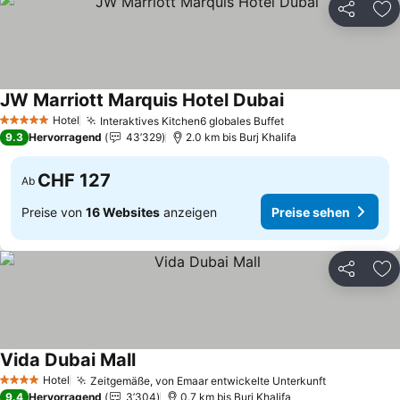
Teilen
Zu
JW Marriott Marquis Hotel Dubai
Hotel
Interaktives Kitchen6 globales Buffet
5 Sterne
9.3
Hervorragend
43’329
2.0 km bis Burj Khalifa
CHF 127
Ab
Preise von
16 Websites
anzeigen
Preise sehen
Teilen
Zu
Vida Dubai Mall
Hotel
Zeitgemäße, von Emaar entwickelte Unterkunft
4 Sterne
9.4
Hervorragend
3’304
0.7 km bis Burj Khalifa