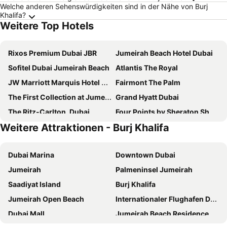
Welche anderen Sehenswürdigkeiten sind in der Nähe von Burj
Khalifa?
Weitere Top Hotels
Rixos Premium Dubai JBR
Jumeirah Beach Hotel Dubai
Sofitel Dubai Jumeirah Beach
Atlantis The Royal
JW Marriott Marquis Hotel Dubai
Fairmont The Palm
The First Collection at Jumeirah Village Circle, a Tribute Portfolio Hotel
Grand Hyatt Dubai
The Ritz-Carlton, Dubai
Four Points by Sheraton Sheikh Zayed Road, Dubai
Weitere Attraktionen - Burj Khalifa
W Dubai - Mina Seyahi
FIVE Luxe
Burj Al Arab Jumeirah
Crowne Plaza Dubai Marina By Ihg
Dubai Marina
Downtown Dubai
Mövenpick Hotel Jumeirah Beach
Rixos The Palm Hotel & Suites
Jumeirah
Palmeninsel Jumeirah
Hilton Dubai The Walk
Novotel Dubai Al Barsha
Saadiyat Island
Burj Khalifa
Jumeirah Al Qasr Dubai
DoubleTree by Hilton Dubai M Square Hotel & Residences
Jumeirah Open Beach
Internationaler Flughafen Dubai
Hyatt Place Dubai Jumeirah Residences
Le Méridien Dubai Hotel & Conference Centre
Dubai Mall
Jumeirah Beach Residence
Palace Downtown
Jumeirah Zabeel Saray Dubai