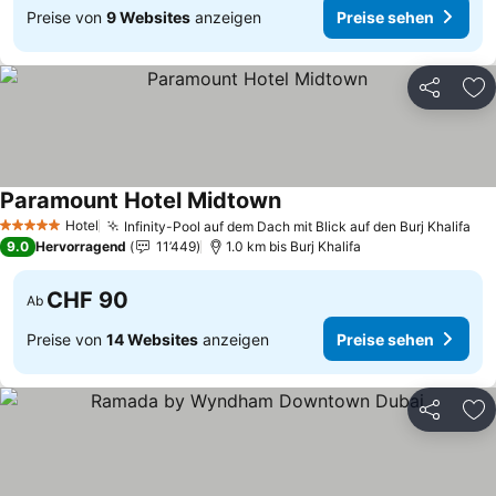
Preise von
9 Websites
anzeigen
Preise sehen
Teilen
Zu
Paramount Hotel Midtown
Hotel
Infinity-Pool auf dem Dach mit Blick auf den Burj Khalifa
5 Sterne
9.0
Hervorragend
11’449
1.0 km bis Burj Khalifa
CHF 90
Ab
Preise von
14 Websites
anzeigen
Preise sehen
Teilen
Zu