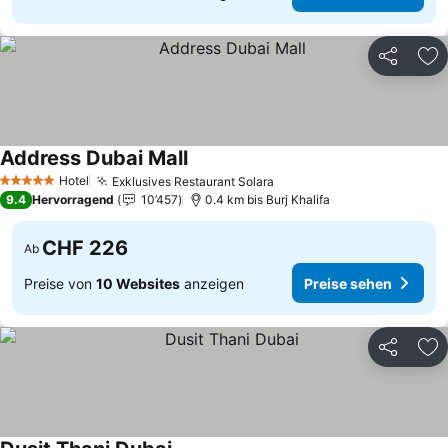
Teilen
Zu
Address Dubai Mall
Hotel
Exklusives Restaurant Solara
5 Sterne
9.4
Hervorragend
10’457
0.4 km bis Burj Khalifa
CHF 226
Ab
Preise von
10 Websites
anzeigen
Preise sehen
Teilen
Zu