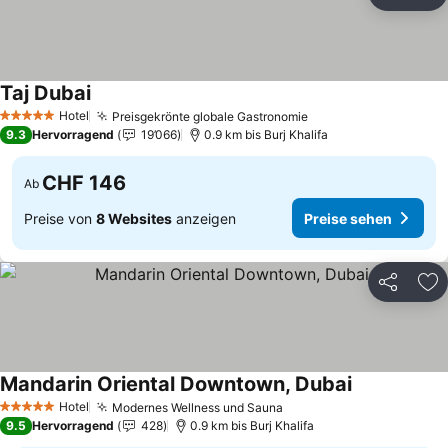
Teilen
Zu
Taj Dubai
Hotel
Preisgekrönte globale Gastronomie
5 Sterne
9.3
Hervorragend
19’066
0.9 km bis Burj Khalifa
CHF 146
Ab
Preise von
8 Websites
anzeigen
Preise sehen
Teilen
Zu
Mandarin Oriental Downtown, Dubai
Hotel
Modernes Wellness und Sauna
5 Sterne
9.5
Hervorragend
428
0.9 km bis Burj Khalifa