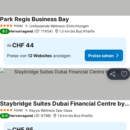
Park Regis Business Bay
Hotel
Umfassende Wellness-Einrichtungen
4 Sterne
9.1
Hervorragend
11’454
1.3 km bis Burj Khalifa
CHF 44
Ab
Preise von
12 Websites
anzeigen
Preise sehen
Teilen
Zu
Staybridge Suites Dubai Financial Centre by IHG
Hotel
Rayya Wellness Spa-Oase
4 Sterne
9.0
Hervorragend
9’788
1.6 km bis Burj Khalifa
CHF 95
Ab