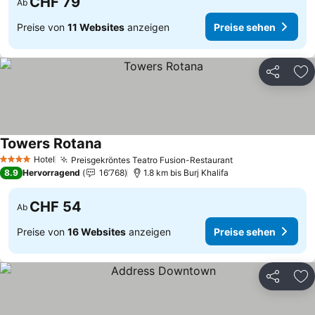
CHF 79
Ab
Preise von
11 Websites
anzeigen
Preise sehen
Teilen
Zu
Towers Rotana
Hotel
Preisgekröntes Teatro Fusion-Restaurant
4 Sterne
8.9
Hervorragend
16’768
1.8 km bis Burj Khalifa
CHF 54
Ab
Preise von
16 Websites
anzeigen
Preise sehen
Teilen
Zu