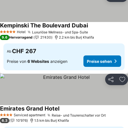
Kempinski The Boulevard Dubai
Hotel
Luxuriöse Wellness- und Spa-Suite
5 Sterne
9.6
Hervorragend
21’430
2.2 km bis Burj Khalifa
CHF 267
Ab
Preise von
6 Websites
anzeigen
Preise sehen
Teilen
Zu
Emirates Grand Hotel
Serviced apartment
Reise- und Tourenschalter vor Ort
4 Sterne
6.3
10’976
1.5 km bis Burj Khalifa