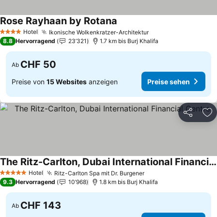
Rose Rayhaan by Rotana
Hotel
Ikonische Wolkenkratzer-Architektur
4 Sterne
8.8
Hervorragend
23’321
1.7 km bis Burj Khalifa
CHF 50
Ab
Preise von
15 Websites
anzeigen
Preise sehen
Teilen
Zu
The Ritz-Carlton, Dubai International Financial Centre
Hotel
Ritz-Carlton Spa mit Dr. Burgener
5 Sterne
9.3
Hervorragend
10’968
1.8 km bis Burj Khalifa
CHF 143
Ab