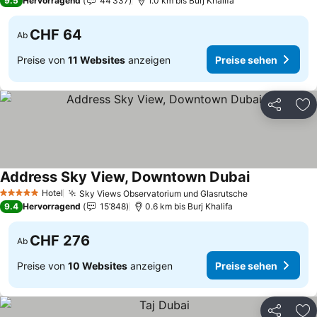
9.5
Hervorragend
44’337
1.0 km bis Burj Khalifa
CHF 64
Ab
Preise von
11 Websites
anzeigen
Preise sehen
Teilen
Zu
Address Sky View, Downtown Dubai
Hotel
Sky Views Observatorium und Glasrutsche
5 Sterne
9.4
Hervorragend
15’848
0.6 km bis Burj Khalifa
CHF 276
Ab
Preise von
10 Websites
anzeigen
Preise sehen