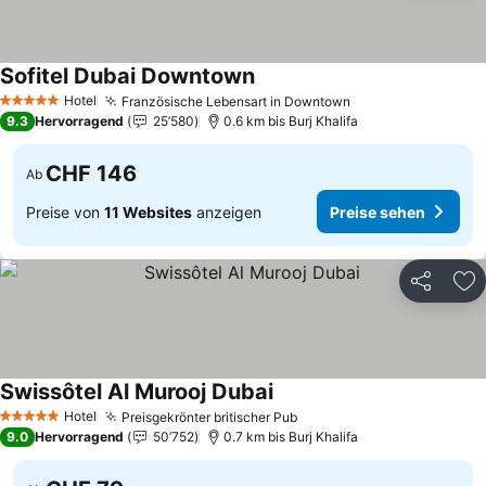
Sofitel Dubai Downtown
Hotel
Französische Lebensart in Downtown
5 Sterne
9.3
Hervorragend
25’580
0.6 km bis Burj Khalifa
CHF 146
Ab
Preise von
11 Websites
anzeigen
Preise sehen
Teilen
Zu
Swissôtel Al Murooj Dubai
Hotel
Preisgekrönter britischer Pub
5 Sterne
9.0
Hervorragend
50’752
0.7 km bis Burj Khalifa