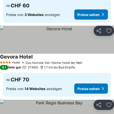
CHF 60
Ab
Preise von
3 Websites
anzeigen
Preise sehen
Teilen
Zu
Gevora Hotel
Hotel
Das höchste Vier-Sterne-Hotel der Welt
4 Sterne
8.1
Sehr gut
21’460
1.7 km bis Burj Khalifa
CHF 70
Ab
Preise von
14 Websites
anzeigen
Preise sehen
Teilen
Zu