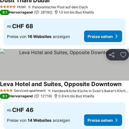
Dusit Thani Dubai
Hotel
Panoramischer Pool auf dem Dach
5 Sterne
9.1
Hervorragend
28’192
1.0 km bis Burj Khalifa
CHF 68
Ab
Preise von
16 Websites
anzeigen
Preise sehen
Teilen
Zu
Leva Hotel and Suites, Opposite Downtown
Serviced apartment
Handwerkliche Küche in Sven's Baker's Kitchen
4 Sterne
9.1
Hervorragend
12’716
0.9 km bis Burj Khalifa
CHF 46
Ab
Preise von
14 Websites
anzeigen
Preise sehen