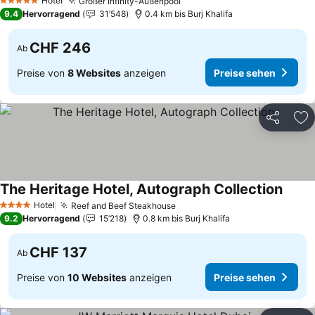
Hotel
Großer Infinity-Außenpool
5 Sterne
9.4
Hervorragend
31’548
0.4 km bis Burj Khalifa
CHF 246
Ab
Preise von
8 Websites
anzeigen
Preise sehen
Teilen
Zu
The Heritage Hotel, Autograph Collection
Hotel
Reef and Beef Steakhouse
4 Sterne
9.2
Hervorragend
15’218
0.8 km bis Burj Khalifa
CHF 137
Ab
Preise von
10 Websites
anzeigen
Preise sehen