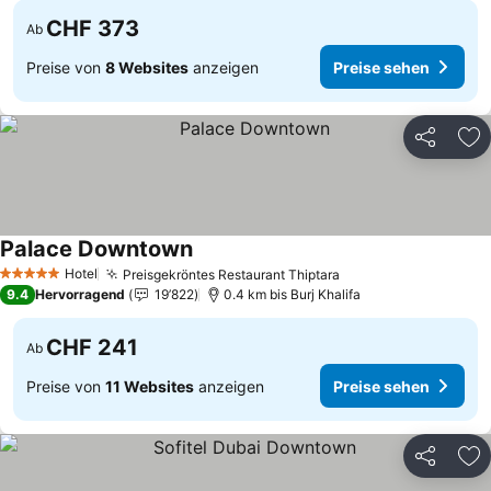
CHF 373
Ab
Preise von
8 Websites
anzeigen
Preise sehen
Teilen
Zu
Palace Downtown
Hotel
Preisgekröntes Restaurant Thiptara
5 Sterne
9.4
Hervorragend
19’822
0.4 km bis Burj Khalifa
CHF 241
Ab
Preise von
11 Websites
anzeigen
Preise sehen
Teilen
Zu