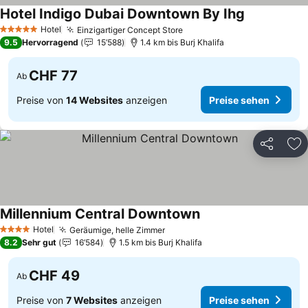
Hotel Indigo Dubai Downtown By Ihg
Hotel
Einzigartiger Concept Store
5 Sterne
9.5
Hervorragend
15’588
1.4 km bis Burj Khalifa
CHF 77
Ab
Preise von
14 Websites
anzeigen
Preise sehen
Teilen
Zu
Millennium Central Downtown
Hotel
Geräumige, helle Zimmer
4 Sterne
8.2
Sehr gut
16’584
1.5 km bis Burj Khalifa
CHF 49
Ab
Preise von
7 Websites
anzeigen
Preise sehen