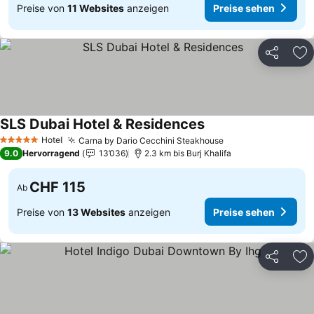
Preise von
11 Websites
anzeigen
Preise sehen
Teilen
Zu
SLS Dubai Hotel & Residences
Hotel
Carna by Dario Cecchini Steakhouse
5 Sterne
9.0
Hervorragend
13’036
2.3 km bis Burj Khalifa
CHF 115
Ab
Preise von
13 Websites
anzeigen
Preise sehen
Teilen
Zu