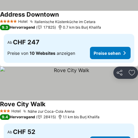
Address Downtown
Hotel
Italienische Küstenküche im Cetara
5 Sterne
9.3
Hervorragend
17’825
0.7 km bis Burj Khalifa
CHF 247
Ab
Preise von
10 Websites
anzeigen
Preise sehen
Teilen
Zu
Rove City Walk
Hotel
Nähe zur Coca-Cola Arena
3 Sterne
9.4
Hervorragend
28’415
1.1 km bis Burj Khalifa
CHF 52
Ab