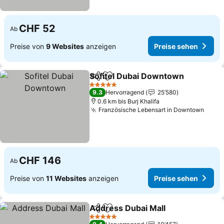
CHF 52
Ab
Preise von
9 Websites
anzeigen
Preise sehen
Sofitel Dubai Downtown
Teilen
Zu Favoriten hinzufügen
5 Sterne
9.3
Hervorragend
25’580
0.6 km bis Burj Khalifa
Französische Lebensart in Downtown
CHF 146
Ab
Preise von
11 Websites
anzeigen
Preise sehen
Address Dubai Mall
Teilen
Zu Favoriten hinzufügen
5 Sterne