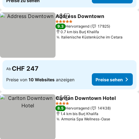
Preise zu sehen
Address Downtown
Teilen
Zu Favoriten hinzufügen
5 Sterne
9.3
Hervorragend
17’825
0.7 km bis Burj Khalifa
Italienische Küstenküche im Cetara
CHF 247
Ab
Preise von
10 Websites
anzeigen
Preise sehen
Carlton Downtown Hotel
Teilen
Zu Favoriten hinzufügen
4 Sterne
8.5
Hervorragend
14’438
1.4 km bis Burj Khalifa
Armonia Spa Wellness-Oase