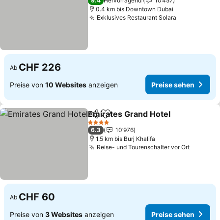
9.4
Hervorragend
10’457
0.4 km bis Downtown Dubai
Exklusives Restaurant Solara
CHF 226
Ab
Preise von
10 Websites
anzeigen
Preise sehen
Emirates Grand Hotel
Teilen
Zu Favoriten hinzufügen
4 Sterne
6.3
10’976
1.5 km bis Burj Khalifa
Reise- und Tourenschalter vor Ort
CHF 60
Ab
Preise von
3 Websites
anzeigen
Preise sehen