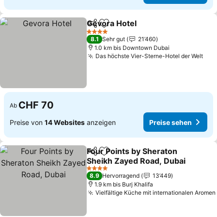
Gevora Hotel
Teilen
Zu Favoriten hinzufügen
4 Sterne
8.1
Sehr gut
21’460
1.0 km bis Downtown Dubai
Das höchste Vier-Sterne-Hotel der Welt
CHF 70
Ab
Preise von
14 Websites
anzeigen
Preise sehen
Four Points by Sheraton
Teilen
Zu Favoriten hinzufügen
Sheikh Zayed Road, Dubai
4 Sterne
8.9
Hervorragend
13’449
1.9 km bis Burj Khalifa
Vielfältige Küche mit internationalen Aromen