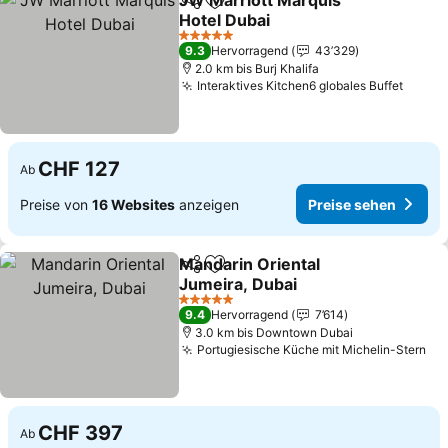
JW Marriott Marquis
Teilen
Zu Favoriten hinzufügen
Hotel Dubai
5 Sterne
9.3
Hervorragend
43’329
2.0 km bis Burj Khalifa
Interaktives Kitchen6 globales Buffet
CHF 127
Ab
Preise von
16 Websites
anzeigen
Preise sehen
Mandarin Oriental
Teilen
Zu Favoriten hinzufügen
Jumeira, Dubai
5 Sterne
9.4
Hervorragend
7’614
3.0 km bis Downtown Dubai
Portugiesische Küche mit Michelin-Stern
CHF 397
Ab