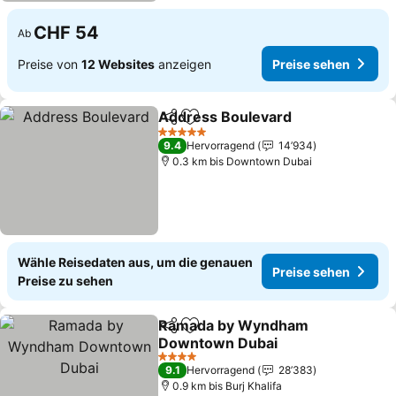
CHF 54
Ab
Preise von
12 Websites
anzeigen
Preise sehen
Address Boulevard
Teilen
Zu Favoriten hinzufügen
5 Sterne
9.4
Hervorragend
14’934
0.3 km bis Downtown Dubai
Wähle Reisedaten aus, um die genauen
Preise sehen
Preise zu sehen
Ramada by Wyndham
Teilen
Zu Favoriten hinzufügen
Downtown Dubai
4 Sterne
9.1
Hervorragend
28’383
0.9 km bis Burj Khalifa