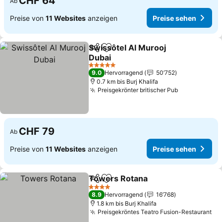
CHF 64
Ab
Preise von
11 Websites
anzeigen
Preise sehen
Swissôtel Al Murooj
Teilen
Zu Favoriten hinzufügen
Dubai
5 Sterne
9.0
Hervorragend
50’752
0.7 km bis Burj Khalifa
Preisgekrönter britischer Pub
CHF 79
Ab
Preise von
11 Websites
anzeigen
Preise sehen
Towers Rotana
Teilen
Zu Favoriten hinzufügen
4 Sterne
8.9
Hervorragend
16’768
1.8 km bis Burj Khalifa
Preisgekröntes Teatro Fusion-Restaurant