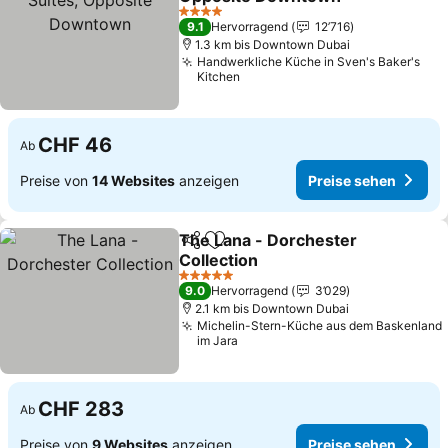
4 Sterne
9.1
Hervorragend
12’716
1.3 km bis Downtown Dubai
Handwerkliche Küche in Sven's Baker's
Kitchen
CHF 46
Ab
Preise von
14 Websites
anzeigen
Preise sehen
The Lana - Dorchester
Teilen
Zu Favoriten hinzufügen
Collection
5 Sterne
9.0
Hervorragend
3’029
2.1 km bis Downtown Dubai
Michelin-Stern-Küche aus dem Baskenland
im Jara
CHF 283
Ab
Preise von
9 Websites
anzeigen
Preise sehen