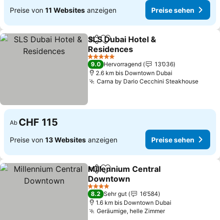
Preise von
11 Websites
anzeigen
Preise sehen
SLS Dubai Hotel &
Teilen
Zu Favoriten hinzufügen
Residences
5 Sterne
9.0
Hervorragend
13’036
2.6 km bis Downtown Dubai
Carna by Dario Cecchini Steakhouse
CHF 115
Ab
Preise von
13 Websites
anzeigen
Preise sehen
Millennium Central
Teilen
Zu Favoriten hinzufügen
Downtown
4 Sterne
8.2
Sehr gut
16’584
1.6 km bis Downtown Dubai
Geräumige, helle Zimmer