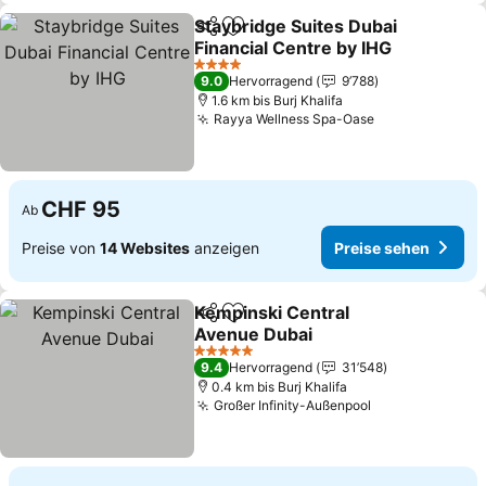
Staybridge Suites Dubai
Teilen
Zu Favoriten hinzufügen
Financial Centre by IHG
4 Sterne
9.0
Hervorragend
9’788
1.6 km bis Burj Khalifa
Rayya Wellness Spa-Oase
CHF 95
Ab
Preise von
14 Websites
anzeigen
Preise sehen
Kempinski Central
Teilen
Zu Favoriten hinzufügen
Avenue Dubai
5 Sterne
9.4
Hervorragend
31’548
0.4 km bis Burj Khalifa
Großer Infinity-Außenpool