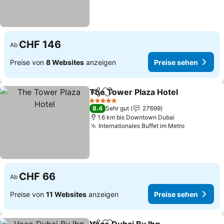
CHF 146
Ab
Preise von
8 Websites
anzeigen
Preise sehen
The Tower Plaza Hotel
Teilen
Zu Favoriten hinzufügen
5 Sterne
8.4
Sehr gut
27’699
1.6 km bis Downtown Dubai
Internationales Buffet im Metro
CHF 66
Ab
Preise von
11 Websites
anzeigen
Preise sehen