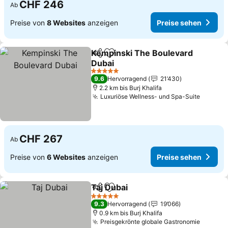
CHF 246
Ab
Preise von
8 Websites
anzeigen
Preise sehen
Kempinski The Boulevard
Teilen
Zu Favoriten hinzufügen
Dubai
5 Sterne
9.6
Hervorragend
21’430
2.2 km bis Burj Khalifa
Luxuriöse Wellness- und Spa-Suite
CHF 267
Ab
Preise von
6 Websites
anzeigen
Preise sehen
Taj Dubai
Teilen
Zu Favoriten hinzufügen
5 Sterne
9.3
Hervorragend
19’066
0.9 km bis Burj Khalifa
Preisgekrönte globale Gastronomie