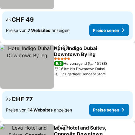
CHF 49
Ab
Preise von
7 Websites
anzeigen
Preise sehen
Hotel Indigo Dubai
Teilen
Zu Favoriten hinzufügen
Downtown By Ihg
5 Sterne
9.5
Hervorragend
15’588
1.6 km bis Downtown Dubai
Einzigartiger Concept Store
CHF 77
Ab
Preise von
14 Websites
anzeigen
Preise sehen
Leva Hotel and Suites,
Teilen
Zu Favoriten hinzufügen
Opposite Downtown