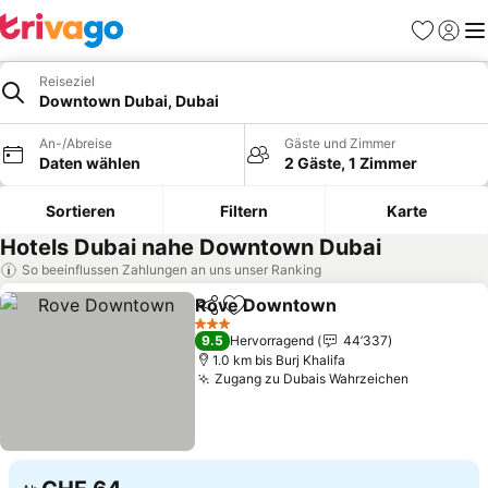
Favoriten
Einlog
Me
Reiseziel
Downtown Dubai, Dubai
An-/Abreise
Gäste und Zimmer
Daten wählen
2 Gäste, 1 Zimmer
Sortieren
Filtern
Karte
Hotels Dubai nahe Downtown Dubai
So beeinflussen Zahlungen an uns unser Ranking
Rove Downtown
Teilen
Zu Favoriten hinzufügen
3 Sterne
9.5
Hervorragend
44’337
1.0 km bis Burj Khalifa
Zugang zu Dubais Wahrzeichen