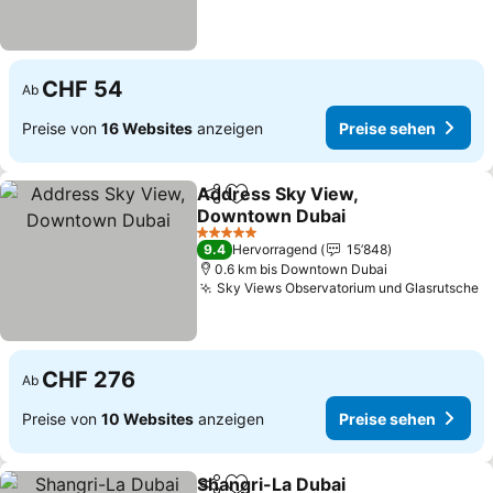
CHF 54
Ab
Preise von
16 Websites
anzeigen
Preise sehen
Address Sky View,
Teilen
Zu Favoriten hinzufügen
Downtown Dubai
5 Sterne
9.4
Hervorragend
15’848
0.6 km bis Downtown Dubai
Sky Views Observatorium und Glasrutsche
CHF 276
Ab
Preise von
10 Websites
anzeigen
Preise sehen
Shangri-La Dubai