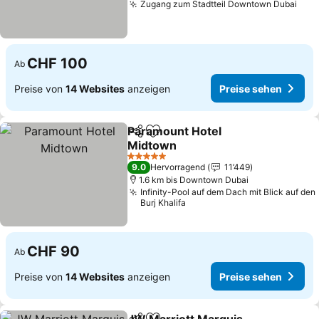
Zugang zum Stadtteil Downtown Dubai
CHF 100
Ab
Preise von
14 Websites
anzeigen
Preise sehen
Paramount Hotel
Teilen
Zu Favoriten hinzufügen
Midtown
5 Sterne
9.0
Hervorragend
11’449
1.6 km bis Downtown Dubai
Infinity-Pool auf dem Dach mit Blick auf den
Burj Khalifa
CHF 90
Ab
Preise von
14 Websites
anzeigen
Preise sehen