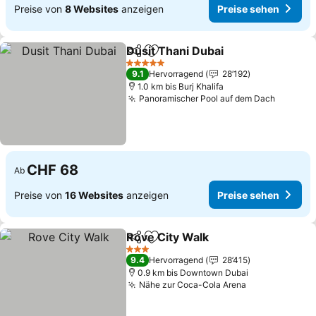
Preise von
8 Websites
anzeigen
Preise sehen
Dusit Thani Dubai
Teilen
Zu Favoriten hinzufügen
5 Sterne
9.1
Hervorragend
28’192
1.0 km bis Burj Khalifa
Panoramischer Pool auf dem Dach
CHF 68
Ab
Preise von
16 Websites
anzeigen
Preise sehen
Rove City Walk
Teilen
Zu Favoriten hinzufügen
3 Sterne
9.4
Hervorragend
28’415
0.9 km bis Downtown Dubai
Nähe zur Coca-Cola Arena