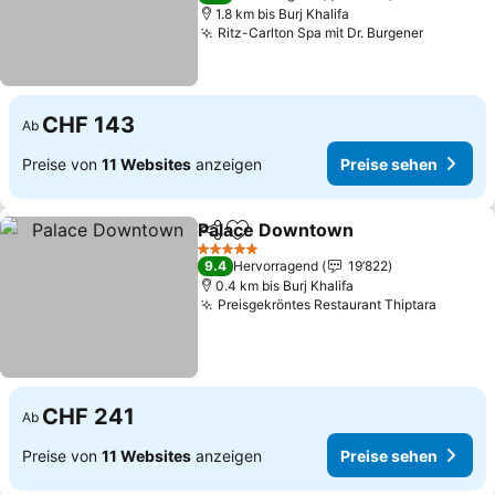
1.8 km bis Burj Khalifa
Ritz-Carlton Spa mit Dr. Burgener
CHF 143
Ab
Preise von
11 Websites
anzeigen
Preise sehen
Palace Downtown
Teilen
Zu Favoriten hinzufügen
5 Sterne
9.4
Hervorragend
19’822
0.4 km bis Burj Khalifa
Preisgekröntes Restaurant Thiptara
CHF 241
Ab
Preise von
11 Websites
anzeigen
Preise sehen