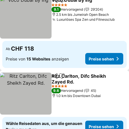
Voco Dubai By Ihg
Teilen
Zu Favoriten hinzufügen
5 Sterne
9.1
Hervorragend
29’204
2.5 km bis Jumeirah Open Beach
Luxuriöses Spa Zen und Fitnessclub
CHF 118
Ab
Preise von
15 Websites
anzeigen
Preise sehen
Ritz Carlton, Difc Sheikh
Teilen
Zu Favoriten hinzufügen
Zayed Rd.
5 Sterne
9.6
Hervorragend
45
1.0 km bis Downtown Dubai
Wähle Reisedaten aus, um die genauen
Preise sehen