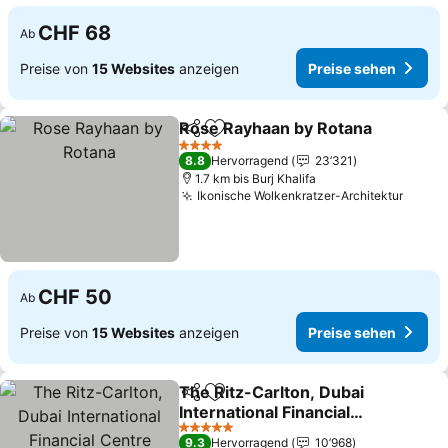
CHF 68
Ab
Preise von
15 Websites
anzeigen
Preise sehen
Rose Rayhaan by Rotana
Teilen
Zu Favoriten hinzufügen
4 Sterne
8.8
Hervorragend
23’321
1.7 km bis Burj Khalifa
Ikonische Wolkenkratzer-Architektur
CHF 50
Ab
Preise von
15 Websites
anzeigen
Preise sehen
The Ritz-Carlton, Dubai
Teilen
Zu Favoriten hinzufügen
International Financial
Centre
5 Sterne
9.3
Hervorragend
10’968