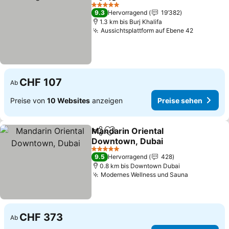
Teilen
Zu Favoriten hinzufügen
5 Sterne
9.3
Hervorragend
19’382
1.3 km bis Burj Khalifa
Aussichtsplattform auf Ebene 42
CHF 107
Ab
Preise von
10 Websites
anzeigen
Preise sehen
Mandarin Oriental
Teilen
Zu Favoriten hinzufügen
Downtown, Dubai
5 Sterne
9.5
Hervorragend
428
0.8 km bis Downtown Dubai
Modernes Wellness und Sauna
CHF 373
Ab