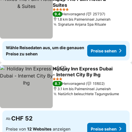
Teilen
Zu Favoriten hinzufügen
Suites
5 Sterne
9.4
Hervorragend
25’737
1.8 km bis Palmeninsel Jumeirah
Signature Anjana Spa Rituale
Wähle Reisedaten aus, um die genauen
Preise sehen
Preise zu sehen
Holiday Inn Express Dubai
Teilen
Zu Favoriten hinzufügen
- Internet City By Ihg
3 Sterne
8.7
Hervorragend
15’602
3.1 km bis Palmeninsel Jumeirah
Natürlich beleuchtete Tagungsräume
CHF 52
Ab
Preise von
12 Websites
anzeigen
Preise sehen