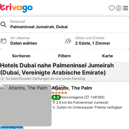
Favoriten
Einlog
Me
Reiseziel
Palmeninsel Jumeirah, Dubai
An-/Abreise
Gäste und Zimmer
Daten wählen
2 Gäste, 1 Zimmer
Sortieren
Filtern
Karte
Hotels Dubai nahe Palmeninsel Jumeirah
(Dubai, Vereinigte Arabische Emirate)
So beeinflussen Zahlungen an uns unser Ranking
Atlantis, The Palm
Teilen
Zu Favoriten hinzufügen
5 Sterne
9.3
Hervorragend
138’265
2.6 km bis Palmeninsel Jumeirah
Suiten im Unterwasser-Thema verfügbar
Beliebte Wahl