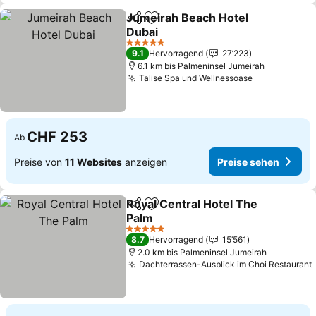
Jumeirah Beach Hotel
Teilen
Zu Favoriten hinzufügen
Dubai
5 Sterne
9.1
Hervorragend
27’223
6.1 km bis Palmeninsel Jumeirah
Talise Spa und Wellnessoase
CHF 253
Ab
Preise von
11 Websites
anzeigen
Preise sehen
Royal Central Hotel The
Teilen
Zu Favoriten hinzufügen
Palm
5 Sterne
8.7
Hervorragend
15’561
2.0 km bis Palmeninsel Jumeirah
Dachterrassen-Ausblick im Choi Restaurant