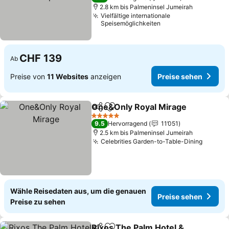
2.8 km bis Palmeninsel Jumeirah
Vielfältige internationale
Speisemöglichkeiten
CHF 139
Ab
Preise von
11 Websites
anzeigen
Preise sehen
One&Only Royal Mirage
Teilen
Zu Favoriten hinzufügen
5 Sterne
9.5
Hervorragend
11’051
2.5 km bis Palmeninsel Jumeirah
Celebrities Garden-to-Table-Dining
Wähle Reisedaten aus, um die genauen
Preise sehen
Preise zu sehen
Rixos The Palm Hotel &