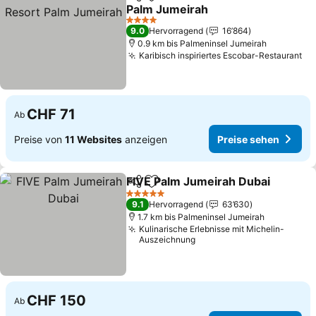
Teilen
Zu Favoriten hinzufügen
Palm Jumeirah
4 Sterne
9.0
Hervorragend
16’864
0.9 km bis Palmeninsel Jumeirah
Karibisch inspiriertes Escobar-Restaurant
CHF 71
Ab
Preise von
11 Websites
anzeigen
Preise sehen
FIVE Palm Jumeirah Dubai
Teilen
Zu Favoriten hinzufügen
5 Sterne
9.1
Hervorragend
63’630
1.7 km bis Palmeninsel Jumeirah
Kulinarische Erlebnisse mit Michelin-
Auszeichnung
CHF 150
Ab