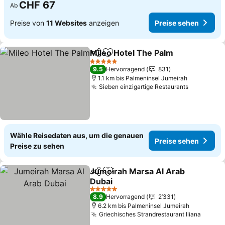
CHF 67
Ab
Preise von
11 Websites
anzeigen
Preise sehen
Mileo Hotel The Palm
Teilen
Zu Favoriten hinzufügen
5 Sterne
9.5
Hervorragend
831
1.1 km bis Palmeninsel Jumeirah
Sieben einzigartige Restaurants
Wähle Reisedaten aus, um die genauen
Preise sehen
Preise zu sehen
Jumeirah Marsa Al Arab
Teilen
Zu Favoriten hinzufügen
Dubai
5 Sterne
8.9
Hervorragend
2’331
6.2 km bis Palmeninsel Jumeirah
Griechisches Strandrestaurant Iliana