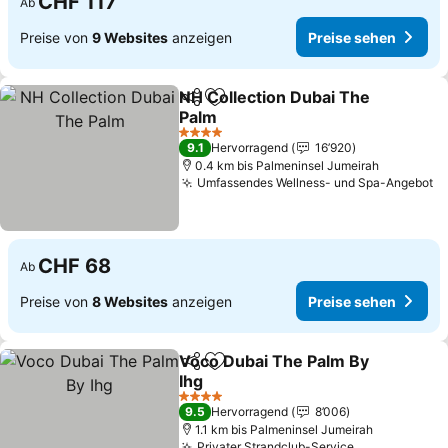
CHF 117
Ab
Preise von
9 Websites
anzeigen
Preise sehen
NH Collection Dubai The
Teilen
Zu Favoriten hinzufügen
Palm
4 Sterne
9.1
Hervorragend
16’920
0.4 km bis Palmeninsel Jumeirah
Umfassendes Wellness- und Spa-Angebot
CHF 68
Ab
Preise von
8 Websites
anzeigen
Preise sehen
Voco Dubai The Palm By
Teilen
Zu Favoriten hinzufügen
Ihg
4 Sterne
9.5
Hervorragend
8’006
1.1 km bis Palmeninsel Jumeirah
Privater Strandclub-Service