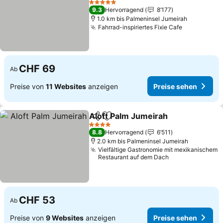
5 Sterne
9.3
Hervorragend
8’177
1.0 km bis Palmeninsel Jumeirah
Fahrrad-inspiriertes Fixie Cafe
CHF 69
Ab
Preise von
11 Websites
anzeigen
Preise sehen
Aloft Palm Jumeirah
Teilen
Zu Favoriten hinzufügen
4 Sterne
8.8
Hervorragend
6’511
2.0 km bis Palmeninsel Jumeirah
Vielfältige Gastronomie mit mexikanischem
Restaurant auf dem Dach
CHF 53
Ab
Preise von
9 Websites
anzeigen
Preise sehen