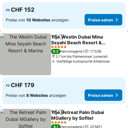
CHF 152
Ab
Preise von
10 Websites
anzeigen
Preise sehen
The Westin Dubai Mina
Teilen
Zu Favoriten hinzufügen
Seyahi Beach Resort &
Marina
5 Sterne
9.2
Hervorragend
17’228
2.7 km bis Palmeninsel Jumeirah
Vielfältige kulinarische Erlebnisse
CHF 179
Ab
Preise von
8 Websites
anzeigen
Preise sehen
The Retreat Palm Dubai
Teilen
Zu Favoriten hinzufügen
MGallery by Sofitel
5 Sterne
9.1
Hervorragend
22’587