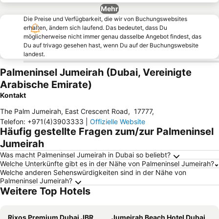
Mehr
Die Preise und Verfügbarkeit, die wir von Buchungswebsites
erhalten, ändern sich laufend. Das bedeutet, dass Du
möglicherweise nicht immer genau dasselbe Angebot findest, das
Du auf trivago gesehen hast, wenn Du auf der Buchungswebsite
landest.
Palmeninsel Jumeirah (Dubai, Vereinigte
Arabische Emirate)
Kontakt
The Palm Jumeirah, East Crescent Road
,
17777
,
Telefon
:
+971(4)3903333
|
Offizielle Website
Häufig gestellte Fragen zum/zur Palmeninsel
Jumeirah
Was macht Palmeninsel Jumeirah in Dubai so beliebt?
Welche Unterkünfte gibt es in der Nähe von Palmeninsel Jumeirah?
Welche anderen Sehenswürdigkeiten sind in der Nähe von
Palmeninsel Jumeirah?
Weitere Top Hotels
Rixos Premium Dubai JBR
Jumeirah Beach Hotel Dubai