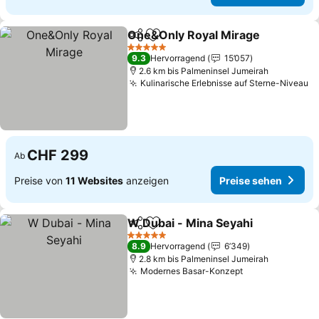
One&Only Royal Mirage
Teilen
Zu Favoriten hinzufügen
5 Sterne
9.3
Hervorragend
15’057
2.6 km bis Palmeninsel Jumeirah
Kulinarische Erlebnisse auf Sterne-Niveau
CHF 299
Ab
Preise von
11 Websites
anzeigen
Preise sehen
W Dubai - Mina Seyahi
Teilen
Zu Favoriten hinzufügen
5 Sterne
8.9
Hervorragend
6’349
2.8 km bis Palmeninsel Jumeirah
Modernes Basar-Konzept