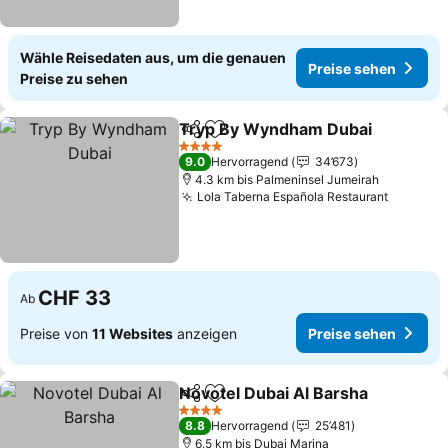
Wähle Reisedaten aus, um die genauen
Preise sehen
Preise zu sehen
Tryp By Wyndham Dubai
Teilen
Zu Favoriten hinzufügen
4 Sterne
9.0
Hervorragend
34’673
4.3 km bis Palmeninsel Jumeirah
Lola Taberna Española Restaurant
CHF 33
Ab
Preise von
11 Websites
anzeigen
Preise sehen
Novotel Dubai Al Barsha
Teilen
Zu Favoriten hinzufügen
4 Sterne
8.8
Hervorragend
25’481
6.5 km bis Dubai Marina