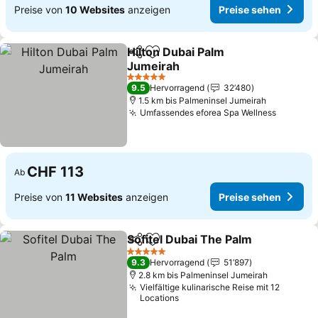
Preise von
10 Websites
anzeigen
Preise sehen
Hilton Dubai Palm
Teilen
Zu Favoriten hinzufügen
Jumeirah
5 Sterne
9.5
Hervorragend
32’480
1.5 km bis Palmeninsel Jumeirah
Umfassendes eforea Spa Wellness
CHF 113
Ab
Preise von
11 Websites
anzeigen
Preise sehen
Sofitel Dubai The Palm
Teilen
Zu Favoriten hinzufügen
5 Sterne
9.3
Hervorragend
51’897
2.8 km bis Palmeninsel Jumeirah
Vielfältige kulinarische Reise mit 12
Locations