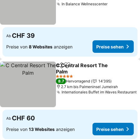
In Balance Wellnesscenter
CHF 39
Ab
Preise von
8 Websites
anzeigen
Preise sehen
C Central Resort The
Teilen
Zu Favoriten hinzufügen
Palm
5 Sterne
8.7
Hervorragend
14’395
2.7 km bis Palmeninsel Jumeirah
Internationales Buffet im Waves Restaurant
CHF 60
Ab
Preise von
13 Websites
anzeigen
Preise sehen