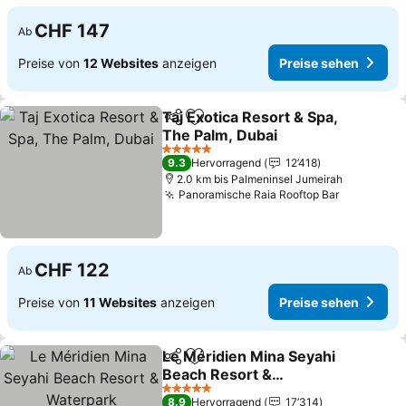
CHF 147
Ab
Preise von
12 Websites
anzeigen
Preise sehen
Taj Exotica Resort & Spa,
Teilen
Zu Favoriten hinzufügen
The Palm, Dubai
5 Sterne
9.3
Hervorragend
12’418
2.0 km bis Palmeninsel Jumeirah
Panoramische Raia Rooftop Bar
CHF 122
Ab
Preise von
11 Websites
anzeigen
Preise sehen
Le Méridien Mina Seyahi
Teilen
Zu Favoriten hinzufügen
Beach Resort &
Waterpark
5 Sterne
8.9
Hervorragend
17’314