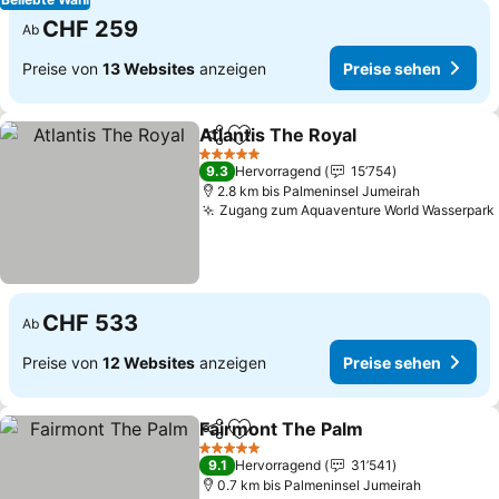
CHF 259
Ab
Preise von
13 Websites
anzeigen
Preise sehen
Atlantis The Royal
Teilen
Zu Favoriten hinzufügen
5 Sterne
9.3
Hervorragend
15’754
2.8 km bis Palmeninsel Jumeirah
Zugang zum Aquaventure World Wasserpark
CHF 533
Ab
Preise von
12 Websites
anzeigen
Preise sehen
Fairmont The Palm
Teilen
Zu Favoriten hinzufügen
5 Sterne
9.1
Hervorragend
31’541
0.7 km bis Palmeninsel Jumeirah