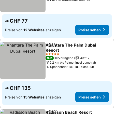
CHF 77
Ab
Preise von
12 Websites
anzeigen
Preise sehen
Anantara The Palm Dubai
Teilen
Zu Favoriten hinzufügen
Resort
5 Sterne
9.2
Hervorragend
43’617
2.2 km bis Palmeninsel Jumeirah
Spannender Tuk Tuk Kids Club
CHF 135
Ab
Preise von
15 Websites
anzeigen
Preise sehen
Radisson Beach Resort