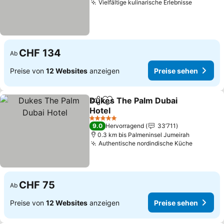
Vielfältige kulinarische Erlebnisse
CHF 134
Ab
Preise von
12 Websites
anzeigen
Preise sehen
Dukes The Palm Dubai
Teilen
Zu Favoriten hinzufügen
Hotel
5 Sterne
9.0
Hervorragend
33’711
0.3 km bis Palmeninsel Jumeirah
Authentische nordindische Küche
CHF 75
Ab
Preise von
12 Websites
anzeigen
Preise sehen