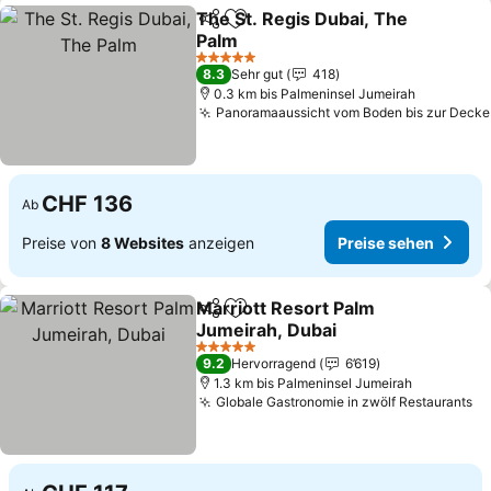
The St. Regis Dubai, The
Teilen
Zu Favoriten hinzufügen
Palm
5 Sterne
8.3
Sehr gut
418
0.3 km bis Palmeninsel Jumeirah
Panoramaaussicht vom Boden bis zur Decke
CHF 136
Ab
Preise von
8 Websites
anzeigen
Preise sehen
Marriott Resort Palm
Teilen
Zu Favoriten hinzufügen
Jumeirah, Dubai
5 Sterne
9.2
Hervorragend
6’619
1.3 km bis Palmeninsel Jumeirah
Globale Gastronomie in zwölf Restaurants