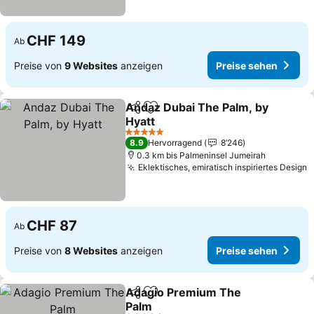
CHF 149
Ab
Preise von
9 Websites
anzeigen
Preise sehen
Andaz Dubai The Palm, by
Teilen
Zu Favoriten hinzufügen
Hyatt
5 Sterne
8.9
Hervorragend
8’246
0.3 km bis Palmeninsel Jumeirah
Eklektisches, emiratisch inspiriertes Design
CHF 87
Ab
Preise von
8 Websites
anzeigen
Preise sehen
Adagio Premium The
Teilen
Zu Favoriten hinzufügen
Palm