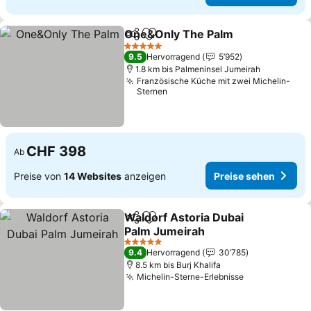
One&Only The Palm
Teilen
Zu Favoriten hinzufügen
5 Sterne
9.5
Hervorragend
5’952
1.8 km bis Palmeninsel Jumeirah
Französische Küche mit zwei Michelin-
Sternen
CHF 398
Ab
Preise von
14 Websites
anzeigen
Preise sehen
Waldorf Astoria Dubai
Teilen
Zu Favoriten hinzufügen
Palm Jumeirah
5 Sterne
9.4
Hervorragend
30’785
8.5 km bis Burj Khalifa
Michelin-Sterne-Erlebnisse