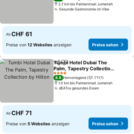
2.7 km bis Palmeninsel Jumeirah
Gesunde Gastronomie im Vibe
CHF 61
Ab
Preise von
12 Websites
anzeigen
Preise sehen
Tumbi Hotel Dubai The
Teilen
Zu Favoriten hinzufügen
Palm, Tapestry Collection
by Hilton
4 Sterne
8.8
Hervorragend
1’117
1.0 km bis Palmeninsel Jumeirah
dEATox gesundes Essen
CHF 71
Ab
Preise von
5 Websites
anzeigen
Preise sehen