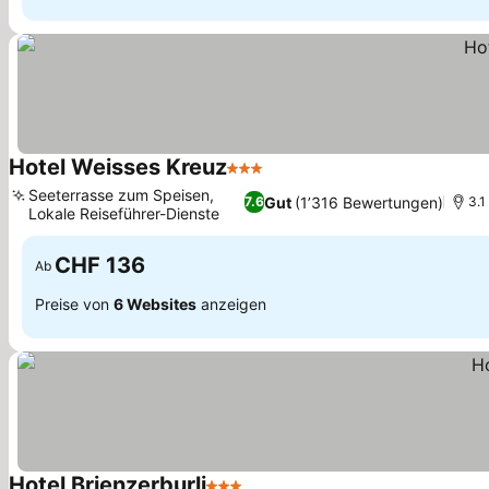
Hotel Weisses Kreuz
3 Sterne
Seeterrasse zum Speisen,
Gut
(1’316 Bewertungen)
7.6
3.1
Lokale Reiseführer-Dienste
CHF 136
Ab
Preise von
6 Websites
anzeigen
Hotel Brienzerburli