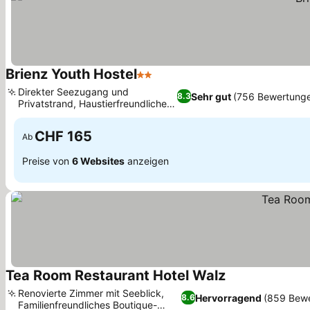
Brienz Youth Hostel
2 Sterne
Direkter Seezugang und
Sehr gut
(756 Bewertung
8.3
Privatstrand, Haustierfreundliche
Unterkunft
CHF 165
Ab
Preise von
6 Websites
anzeigen
Tea Room Restaurant Hotel Walz
Renovierte Zimmer mit Seeblick,
Hervorragend
(859 Bew
8.6
Familienfreundliches Boutique-