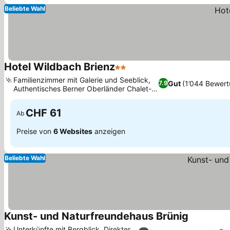
Beliebte Wahl
Hotel Wildbach Brienz
2 Sterne
Familienzimmer mit Galerie und Seeblick,
Gut
(1’044 Bewer
7.9
Authentisches Berner Oberländer Chalet-
Design
CHF 61
Ab
Preise von
6 Websites
anzeigen
Beliebte Wahl
Kunst- und Naturfreundehaus Brünig
Unterkünfte mit Bergblick, Direkter