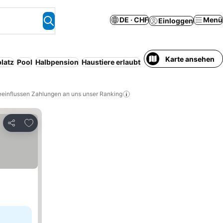
DE · CHF
Menü
Einloggen
Karte ansehen
latz
Pool
Halbpension
Haustiere erlaubt
Spa
Service
eeinflussen Zahlungen an uns unser Ranking
Zu Favoriten hinzufügen
Teilen