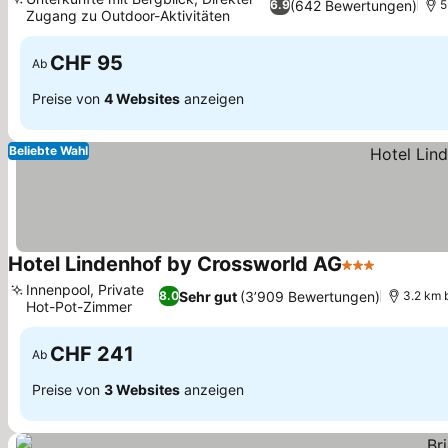
(642 Bewertungen)
6.9
5
Zugang zu Outdoor-Aktivitäten
CHF 95
Ab
Preise von
4 Websites
anzeigen
Beliebte Wahl
Hotel Lindenhof by Crossworld AG
3 Sterne
Innenpool, Private
Sehr gut
(3’909 Bewertungen)
8.0
3.2 km 
Hot-Pot-Zimmer
CHF 241
Ab
Preise von
3 Websites
anzeigen