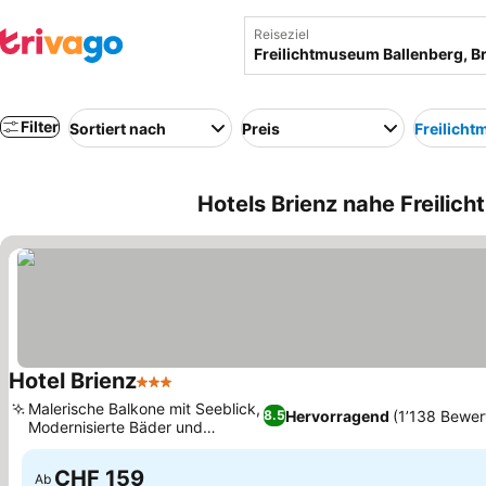
Reiseziel
Filter
Sortiert nach
Preis
Freilich
Hotels Brienz nahe Freilic
Hotel Brienz
3 Sterne
Malerische Balkone mit Seeblick,
Hervorragend
(1’138 Bewer
8.5
Modernisierte Bäder und
Innenräume
CHF 159
Ab