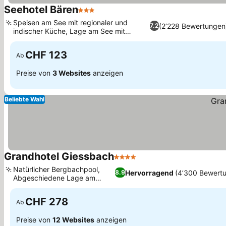
Seehotel Bären
3 Sterne
Speisen am See mit regionaler und
(2’228 Bewertungen
7.2
indischer Küche, Lage am See mit
Bergblick
CHF 123
Ab
Preise von
3 Websites
anzeigen
Beliebte Wahl
Grandhotel Giessbach
4 Sterne
Natürlicher Bergbachpool,
Hervorragend
(4’300 Bewert
8.9
Abgeschiedene Lage am
Brienzersee
CHF 278
Ab
Preise von
12 Websites
anzeigen