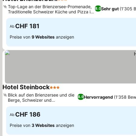
3 Sterne
Top-Lage an der Brienzersee-Promenade,
Sehr gut
(1’305 
8.0
Traditionelle Schweizer Küche und Pizza im
Brienzerburli
CHF 181
Ab
Preise von
9 Websites
anzeigen
Hotel Steinbock
3 Sterne
Blick auf den Brienzersee und die
Hervorragend
(1’358 Bew
8.9
Berge, Schweizer und
internationale Küche
CHF 186
Ab
Preise von
3 Websites
anzeigen